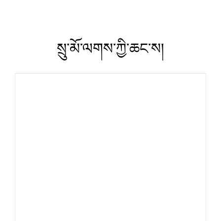
སྲུ་མོ་ལགས་ཀྱི་ཆང་ས།