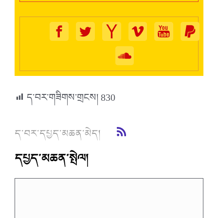
ད་བར་གཟིགས་གྲངས།
830
ད་བར་དཔྱད་མཆན་མེད།
དཔྱད་མཆན་སྤེལ།