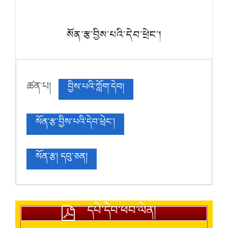
སོན་རྩ་བྱིས་པའི་དེབ་ཕྲེང་།
ཚན་པ།
བྱིས་པའི་ཀློག་དེབ།
སོན་རྩ་བྱིས་པའི་དེབ་ཕྲེང་།
སོན་རྩ། དབུ་ཅན།
དཔེ་དེབ་ཕབ་ལེན།