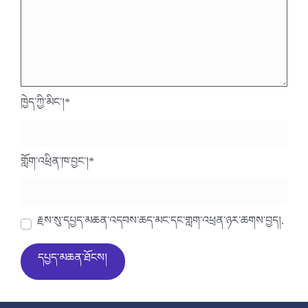
ཁྱེད་ཀྱི་མིང་།
*
གློག་འཕྲིན་ཁ་བྱང་།
*
རྗེས་སུ་དཔྱད་མཆན་འདེབས་ཆེད་མིང་དང་གློག་འཕྲིན་ཉར་ཚགས་བྱེད།.