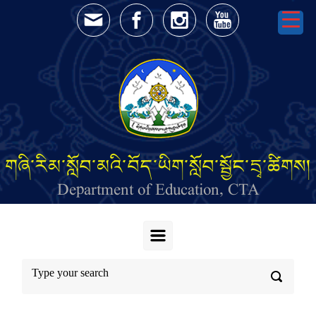
Skip to main content
གཞི་རིམ་སློབ་མའི་བོད་ཡིག་སློབ་སྦྱོང་དྲྭ་ཚིགས།
Department of Education, CTA