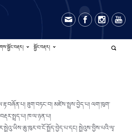
གས་སྦྱོང་བརྡར།
སྦྱོང་བརྡར།
ལྕགས་རྟ་བཞོན་པ། ཟུག་བཏང་བ། མཛེས་སྤྲས་བྱེད་པ། ལག་ཁུག་
བརྡར་སྤྲད་པ། ཁ་ལ་ཉན་པ།
ུ་ཡིས་ཆུ་ཁུར་བ་ངོ་སྤྲོད་བྱེད་པ་དང། སྤྲེའུས་བྱིས་པའི་ལྭ་