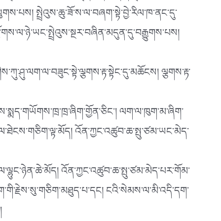
ུགས་པས། སྤྲེའུས་ཆུ་ཟོ་ས་ལ་བཞག་སྟེ་བྱེ་རིལ་ཁ་ནང་དུ་
་རྫོགས་ལ་ཉེ་ཡང་སྤྲེའུས་སྔར་བཞིན་མདུན་དུ་བརྒྱུགས་པས།
ིས་ཀུ་ཤུ་ལག་ལ་བཟུང་སྟེ་ལྕགས་རྟ་སྟེང་དུ་མཆོངས། ལྕགས་རྟ་
ོ་མོས་སྨད་གཡོགས་ཁྲ་ཁྲ་ཞིག་གྱོན་ཅིང་། ལག་ལ་ཁུག་མ་ཞིག་
ས་ས་ལ་ཐེངས་གཅིག་ལྟ་མོད། འོན་ཀྱང་འཚུབ་ཆ་སྤུ་ཙམ་ཡང་མེད་
་ལྷུང་ཉེན་ཆེ་མོད། འོན་ཀྱང་འཚུབ་ཆ་སྤུ་ཙམ་མེད་པར་གོམ་
་གི་རྗེས་སུ་གཅིག་མཐུད་པ་དང། ངའི་སེམས་ལ་མི་འདི་དག་
།