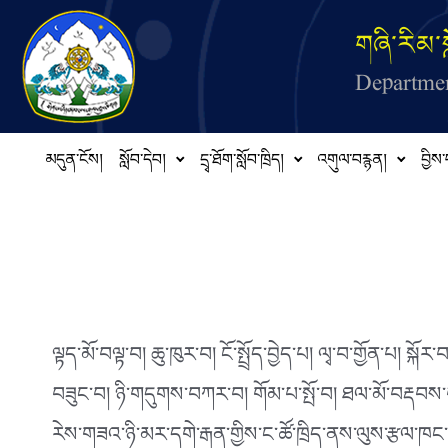
Skip to main content
གཞི་རིམ་ས
Departmen
མདུན་ངོས།
སློབ་དེབ།
དྲྭ་ཐོག་སློབ་ཁྲིད།
འགུལ་བརྙན།
བྱིས་
ལྟད་མོ་བལྟ་བ། ཆུ་ཁུར་བ། ངོ་སྤྲོད་བྱེད་པ། ལྭ་བ་གྱོན་པ། 
བཟུང་བ། ཉི་གདུགས་བཀར་བ། གོམ་པ་སྤོ་བ། ཐལ་མོ་བརྡབས་པ
རེས་གཟའ་ཉི་མར་དགེ་རྒན་གྱིས་ང་ཚོ་ཁྲིད་ནས་ལུས་རྩལ་ཁང་དུ་ས