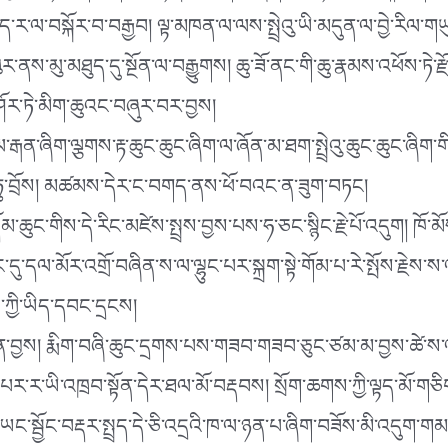
ེད་ར་ལ་བསྐོར་བ་བརྒྱབ། ལྟ་མཁན་ལ་ལས་སྤྲེའུ་ཡི་མདུན་ལ་བྱེ་རིལ་གཡ
་ཁུར་ནས་མུ་མཐུད་དུ་སྔོན་ལ་བརྒྱུགས། ཆུ་ཟོ་ནང་གི་ཆུ་རྣམས་འཕོས་ཏེ
ཤོར་ཏེ་མིག་ཆུའང་བཞུར་བར་བྱས།
ྲེལ་རྒན་ཞིག་ལྕགས་རྟ་ཆུང་ཆུང་ཞིག་ལ་ཞོན་མ་ཐག་སྤྲེའུ་ཆུང་ཆུང་ཞིག་ག
ཤིག་ཏུ་བྲོས། མཚམས་དེར་ང་བགད་ནས་ཕོ་བའང་ན་ཟུག་བཏང།
། དོམ་ཆུང་གིས་དེ་རིང་མཛེས་སྤྲས་བྱས་པས་ཧ་ཅང་སྙིང་རྗེ་པོ་འདུག། ཁ
ེང་དུ་དལ་མོར་འགྲོ་བཞིན་ས་ལ་ལྷུང་པར་སྐྲག་སྟེ་གོམ་པ་རེ་སྤོས་རྗེ
་ཀྱི་ཡིད་དབང་དྲངས།
སྟོན་བྱས། རྨིག་བཞི་ཆུང་དྲགས་པས་གཟབ་གཟབ་ཅུང་ཙམ་མ་བྱས་ཚེ་ས་ལ
་ར་ཡི་འཁྲབ་སྟོན་དེར་ཐལ་མོ་བརྡབས། སྲོག་ཆགས་ཀྱི་ལྟད་མོ་གཅིག
ུ་ཡང་སྦྱོང་བརྡར་སྤྲད་དེ་ཅི་འདྲའི་ཁ་ལ་ཉན་པ་ཞིག་བཟོས་མི་འདུག་གམ