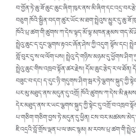
བ་གྱོན་ཏེ་ཆུ་ཟོ་ཆུང་ཆུང་ཞིག་ཁུར་ནས་མི་ཞིག་དང་འདྲ་བར་རྩ
བཅུག ཁོའི་སྦྱིན་བདག་ཚུར་ཡོང་མ་ཐག་སྤྲེའུས་མྱུར་དུ་ཆུ་ཟོ
ཁོའི་པྲ་ཚག་གི་ཚུགས་ཀ་དེས་ལྟད་མོ་ལྟ་མཁན་རྣམས་གད་མོ་
སྤྲེའུ་ཆུང་ད་དུང་ལྕགས་རྟའང་ཞོན་ཤེས་ཀྱི་འདུག ལྟོས་དང། སྤ
གློ་བུར་དུ་ས་ལ་ལོག་པས། སྤྲེའུ་དེ་གཉིས་མཉམ་དུ་ཕྱོགས་
སྤྲེའུ་ཆུང་གིས་འཁྲབ་སྟོན་ཚར་རྗེས། དོམ་ཆུང་རྩེད་ར་ལ་ཐོན
བཟུང་བ་དང། ད་དུང་ཉི་གདུགས་ཤིག་སྦར་ཏེ་ལྕགས་སྐུད་ཀྱི་སྟ
པར་མུ་མཐུད་ནས་མདུན་དུ་འགྲོ། ཁོའི་ཚུགས་ཀ་དེས་མི་རྣམས
དེར་མཐུད་ནས་ར་ཡང་ལྕགས་སྐུད་ཀྱི་སྟེང་དུ་འགྲོ་བ་འཁྲབ་
པ་གཅིག་གཅིག་བྱས་ཏེ་མདུན་དུ་ཕྱིན། ངས་བར་མཚམས་མེད་པར
ཇི་འདྲའི་བློ་གྲོས་ལྡན་པ་ལ་ཨང་སྙམ། མ་རབས་པྲ་ཚག་གི་སྤྲེའ