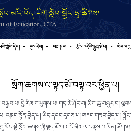
ློབ་མའི་བོད་ཡིག་སློབ་སྦྱོང་དྲྭ་ཚིགས།
t of Education, CTA
པའི་ཀློག་དེབ།
དུས་དེབ།
བརྡ་སྤྲོད།
རྩོམ་འབྲིའི་རྒྱུན་ཤེས།
ཡིག་གཟུ
སྲོག་ཆགས་ལ་ལྟད་མོ་བལྟ་བར་ཕྱིན་པ།
སྐོར་བ་བརྒྱབ་པ། བྱེ་རིལ་གཡུགས་པ། གད་མོ་ཤོར་བ། མིག་ཆུ་བཞུར་བ། 
། འཁྲབ་སྟོན་བྱེད་པ།
ཡིད་དབང་དྲངས་པ། གཟབ་གཟབ་བྱེད་པ། སྦྱོང་
ོང་སྟེ་སྲོག་ཆགས་ཀྱི་ལྟད་མོ་ཡག་པོ་ཞིག་ལ་བལྟས་པ་ཡིན། ཐོག་མར་སྤྲེའ