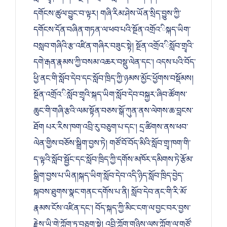
དགོངས་ཚུལ་བྱུང་བ་ལྟར། གཞི་རིམ་ཤེས་ཡོན་སྲིད་བྱུས་ཀྱི་
དགོངས་དོན་བཞིན་གཏན་ལ་ཕབ་པའི་སྔོན་འགྲོའ་ིསྐད་ཡིག་
བསླབ་གཞིའི་རྩ་འཛིན་གཞིར་བཟུང་སྟེ། སྔོན་འགྲོའ་ིསློབ་གྲྭའི་
དགེ་རྒན་རྣམས་ཀྱི་བསམ་འཆར་བསྡུ་ལེན་དང་། འདས་པའི་བོད་
ཕྱི་ནང་གི་སློབ་དེབ་དང་སློབ་ཁྲིད་ཀྱི་ཉམས་མྱོང་ཕྱོགས་བསྡོམས།
སྔོན་འགྲོའ་ིསློབ་གྲྭའི་སྐད་ཡིག་སློབ་དེབ་བསྐྱར་ཞིབ་ཚོགས་
ཆུང་གི་གཞི་རྩའི་ལམ་སྟོན་བཅས་སྒོ་ཀུན་ནས་ལེགས་ཆ་བླངས་
ཐོག པར་རིས་ཁག་འབྲི་རུ་བཅུག་པ་དང་། དྲ་ཚིགས་ནས་ཕབ་
ལེན་གྱིས་བཅོས་སྒྲིག་བྱས་ཏེ། གཙོ་བོ་བོད་མིའི་སློབ་གྲྭ་ཁག་གི་
ད་ལྟའི་སློབ་སྦྱོང་དང་སློབ་ཁྲིད་ཀྱི་དགོས་མཁོར་དམིགས་ཏེ་རྩོམ་
སྒྲིག་བྱས་པ་ཡིན།སྐད་ཡིག་སློབ་དེབ་འདི་ཉིད་སློབ་ཁྲིད་བྱེད་
སྐབས་ཐུགས་སྣང་གནང་དགོས་པ་ནི། སློབ་དེབ་ནང་གི་རི་མོ་
རྣམས་ངོས་འཛིན་དང་། བོད་སྐད་ཀྱི་མིང་ངག་ལ་བྱང་བར་བྱས་
རྗེས་ཡི་གེ་ཀློག་ཏུ་བཅུག་སྟེ། འབྲི་ཀློག་གཉིས་ལས་ཀློག་ལ་གཙོ་