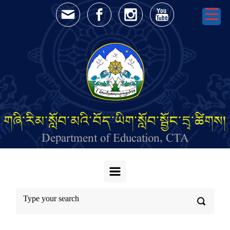
Skip to main content
གཞི་རིམ་སློབ་མའི་བོད་ཡིག་སློབ་སྦྱོང་དྲྭ་ཚིགས།
Department of Education, CTA