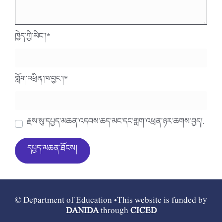
ཁྱེད་ཀྱི་མིང་།
*
གློག་འཕྲིན་ཁ་བྱང་།
*
རྗེས་སུ་དཔྱད་མཆན་འདེབས་ཆེད་མིང་དང་གློག་འཕྲིན་ཉར་ཚགས་བྱེད།.
© Department of Education •This website is funded by
DANIDA
through
CICED