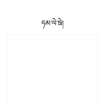
ཧམ་ལེ་ཋེ།