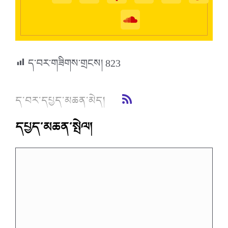
ད་བར་གཟིགས་གྲངས།
823
ད་བར་དཔྱད་མཆན་མེད།
དཔྱད་མཆན་སྤེལ།