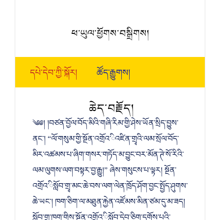
ཕ་ཡུལ་ཕྱོགས་བསྒྲིགས།
དཔེ་དེབ་ཀྱི་སྐོར།
ཚོད་རྒྱུགས།
ཆེད་བརྗོད།
༄༅། །བཙན་བྱོལ་བོད་མིའི་གཞི་རིམ་གྱི་ཤེས་ཡོན་སྲིད་བྱུས་
ནང་། “ལོ་གསུམ་གྱི་སྔོན་འགྲོའ་ིའཛིན་གྲྭའི་ལམ་སྲོལ་བོད་
མིར་འཚམས་པ་ཞིག་གསར་གཏོད་མ་བྱུང་བར་མོན་ཊེ་སོ་རིའི་
ལམ་ལུགས་ལག་བསྟར་བྱ་རྒྱུ།” ཞེས་གསུངས་པ་ལྟར། སྔོན་
འགྲོའ་ིསློབ་གྲྭ་མང་ཆེ་བས་ལག་ལེན་ཁྲོད་ཤོག་བྱང་སྤྱོད་ཤུགས་
ཆེ་ཡང་། ཁག་ཅིག་ལ་མཐུན་རྐྱེན་འཛོམས་མིན་ཙམ་དུ་མ་ཟད།
སློབ་གྲྭ་ཁག་གིས་སྔོན་འགྲོའ་ིསློབ་དེབ་ཅིག་དགོས་པའི་