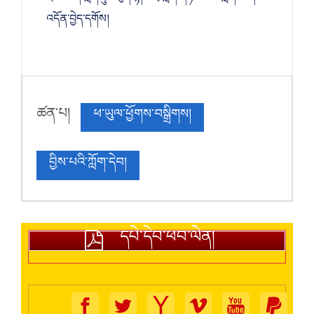
འདོན་བྱེད་དགོས།
ཚན་པ།
ཕ་ཡུལ་ཕྱོགས་བསྒྲིགས།
བྱིས་པའི་ཀློག་དེབ།
དཔེ་དེབ་ཕབ་ལེན།