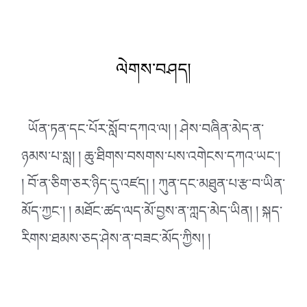
ལེགས་བཤད།
ཡོན་ཏན་དང་པོར་སློབ་དཀའ་ལ། ། ཤེས་བཞིན་མེད་ན་
ཉམས་པ་སླ། ། ཆུ་ཐིགས་བསགས་པས་འགེངས་དཀའ་ཡང་།
། བོ་ན་ཅིག་ཅར་ཉིད་དུ་འཛད། ། ཀུན་དང་མཐུན་པ་རྩ་བ་ཡིན་
མོད་ཀྱང་། ། མཐོང་ཚད་ལད་མོ་བྱས་ན་ཀླད་མེད་ཡིན། ། སྐད་
རིགས་ཐམས་ཅད་ཤེས་ན་བཟང་མོད་ཀྱིས། །