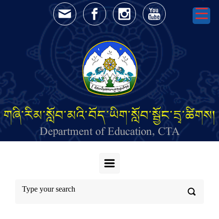
Skip to main content
གཞི་རིམ་སློབ་མའི་བོད་ཡིག་སློབ་སྦྱོང་དྲྭ་ཚིགས།
Department of Education, CTA