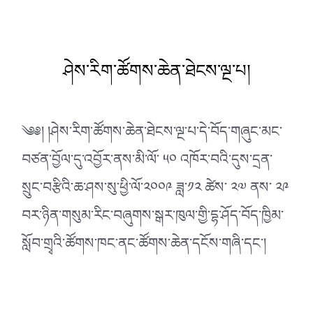
ཤེས་རིག་ཚོགས་ཆེན་ཐེངས་ལྔ་པ།
༄༅། །ཤེས་རིག་ཚོགས་ཆེན་ཐེངས་ལྔ་པ་དེ་བོད་གཞུང་མང་
བཙན་བྱོལ་དུ་འབྱོར་ནས་མི་ལོ་ ༥༠ འཁོར་བའི་དུས་དྲན་
སྲུང་བརྩིའི་ཆ་ཤས་སུ་ཕྱི་ལོ་༢༠༠༩ ཟླ་༡༢ ཚེས་ ༢༧ ནས་ ༢༩
བར་ཉིན་གསུམ་རིང་བཞུགས་སྒར་ཁུལ་གྱི་དྷ་ཤོད་བོད་ཁྱིམ་
སློབ་གྲྭའི་ཚོགས་ཁང་ནང་ཚོགས་ཆེན་དངོས་གཞི་དང༌།