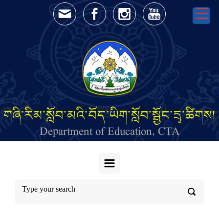
Skip to main content
གཞི་རིམ་སློབ་མའི་བོད་ཡིག་སློབ་སྦྱོང་དྲྭ་ཚིགས།
Department of Education, CTA