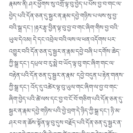
རྣམས་ནི། ཤར་ཕྱོགས་སུ་འགྲོ་ལྟ་བུ་བྱེད་པ་པོས་བྱ་བ་གང་ལ་
བྱེད་པའི་དོན་ཅན་དུ་སྦྱར་ན་རྣམ་དབྱེ་གཉིས་པ་ལས་སུ་བྱ་
བའི་སྒྲ་དང་། །རྟར་རྩྭ་བྱིན་ལྟ་བུ་བྱ་བ་གང་ཞིག་གིས་བྱ་བའི་
ཡུལ་དེའམ། དེ་དང་འབྲེལ་བའི་ལས་ལ་ཕན་འདོགས་པར་
འགྱུར་བའི་དོན་ཅན་དུ་སྦྱར་ན་རྣམ་དབྱེ་བཞི་པ་དགོས་ཆེད་
ཀྱི་སྒྲ་དང་། དཔྲལ་བ་རུ་སྨེ་བ་ཡོད་ལྟ་བུ་གང་ཞིག་གང་ལ་
བརྟེན་པའི་དོན་ཅན་དུ་སྦྱར་ན་རྣམ་ དབྱེ་བདུན་པ་རྟེན་གནས་
ཀྱི་སྒྲ་དང་། འོད་དུ་འཚེར་ལྟ་བུ་ཡུལ་གང་ཞིག་ལ་བྱ་བ་གང་
ཞིག་བྱེད་པའི་ཚེ་ལས་དང་བྱ་བ་ངོ་བོ་གཅིག་པའི་དོན་ཅན་དུ་
སྦྱར་ན་རྣམ་དབྱེ་གཉིས་པའི་བྱེ་བྲག་དེ་ཉིད་ཀྱི་སྒྲ་དང་། ཉི་མ་
ཤར་བ་ན་ཆོས་སྟོན་ལྟ་བུ་དུས་བརྗོད་པའི་དོན་ཅན་དུ་སྦྱར་ན་