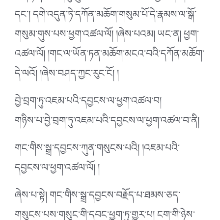
དང་། དགེ་འདུན་ཏེ་དཀོན་མཆོག་གསུམ་པོ་དེ་རྣམས་ལ་སྒོ་
གསུམ་གུས་པས་ཕྱག་འཚལ་ལོ། །ཞེས་པའམ། ཡང་ན། ཕྱག་
འཚལ་ལོ། །གང་ལ་ཡོན་ཏན་མཆོག་མངའ་བའི་དཀོན་མཆོག་
དེ་ལའོ། །ཞེས་བཤད་ཀྱང་རུང་ངོ། །
བྱེ་བྲག་ཏུ་འཇམ་པའི་དབྱངས་ལ་ཕྱག་འཚལ་བ།
གཉིས་པ་བྱེ་བྲག་ཏུ་འཇམ་པའི་དབྱངས་ལ་ཕྱག་འཚལ་བ་ནི།
གང་གིས་སྒྲ་དབྱངས་ཀུན་གསུངས་པའི། །འཇམ་པའི་
དབྱངས་ལ་ཕྱག་འཚལ་ལོ། །
ཞེས་པ་སྟེ། གང་གིས་སྒྲ་དབྱངས་བརྗོད་པ་ཐམས་ཅད་
གསུངས་པས་གསུང་གི་དབང་ཕྱུག་ཏུ་གྱུར་པ། ངག་གི་ཉེས་