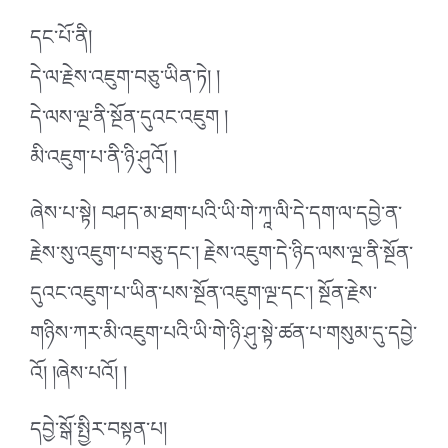
དང་པོ་ནི།
དེ་ལ་རྗེས་འཇུག་བཅུ་ཡིན་ཏེ། །
དེ་ལས་ལྔ་ནི་སྔོན་དུའང་འཇུག །
མི་འཇུག་པ་ནི་ཉི་ཤུའོ། །
ཞེས་པ་སྟེ། བཤད་མ་ཐག་པའི་ཡི་གེ་ཀཱ་ལི་དེ་དག་ལ་དབྱེ་ན་
རྗེས་སུ་འཇུག་པ་བཅུ་དང་། རྗེས་འཇུག་དེ་ཉིད་ལས་ལྔ་ནི་སྔོན་
དུའང་འཇུག་པ་ཡིན་པས་སྔོན་འཇུག་ལྔ་དང་། སྔོན་རྗེས་
གཉིས་ཀར་མི་འཇུག་པའི་ཡི་གེ་ཉི་ཤུ་སྟེ་ཚན་པ་གསུམ་དུ་དབྱེ་
འོ། །ཞེས་པའོ། །
དབྱེ་སྒོ་སྤྱིར་བསྟན་པ།