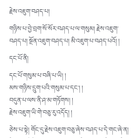
རྗེས་འཇུག་བཤད་པ།
གཉིས་པ་བྱེ་བྲག་སོ་སོར་བཤད་པ་ལ་གསུམ། རྗེས་འཇུག་
བཤད་པ། སྔོན་འཇུག་བཤད་པ། མི་འཇུག་པ་བཤད་པའོ། །
དང་པོ་ནི།
དང་པོ་གསུམ་པ་བཞི་པ་ཡི། །
མས་གཉིས་དྲུག་པའི་གསུམ་པ་དང་། །
བདུན་པ་ལས་ནི་ཤ་མ་གཏོགས། །
རྗེས་འཇུག་ཡི་གེ་བཅུ་རུ་འདོད། །
ཅེས་པ་སྟེ། གོང་དུ་རྗེས་འཇུག་བཅུ་ཞེས་བཤད་པ་དེ་གང་ཞེ་ན།