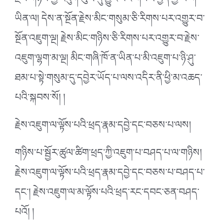
རྗེས་གཉིས་ཀྱི་འཇུག་ཡུལ་དུ་གྱུར་པའི་གསལ་བྱེད་ཀྱི་ཡི་གེ་
ཡིན་ལ། དེས་ན་སྔོན་རྗེས་མིང་གསུམ་ཅི་རིགས་པར་འགྱུར་བ་
སྔོན་འཇུག་ལྔ། རྗེས་མིང་གཉིས་ཅི་རིགས་པར་འགྱུར་བ་རྗེས་
འཇུག་ལྷག་མ་ལྔ། མིང་གཞི་ཁོ་ན་ཡིན་པ་མི་འཇུག་པ་ཉི་ཤུ་
ཐམ་པ་སྟེ་གསུམ་དུ་དབྱེར་ཡོད་པ་ལས་འདིར་ནི་ཕྱི་མ་འཆད་
པའི་སྐབས་སོ། །
རྗེས་འཇུག་ལ་ལྟོས་པའི་ཕྲད་རྣམ་དབྱེ་དང་བཅས་པ་ལས།
གཉིས་པ་སྦྱོར་ཚུལ་ཚིག་ཕྲད་ཀྱི་འཇུག་པ་བཤད་པ་ལ་གཉིས།
རྗེས་འཇུག་ལ་ལྟོས་པའི་ཕྲད་རྣམ་དབྱེ་དང་བཅས་པ་བཤད་པ་
དང་། རྗེས་འཇུག་ལ་མ་ལྟོས་པའི་ཕྲད་རང་དབང་ཅན་བཤད་
པའོ། །