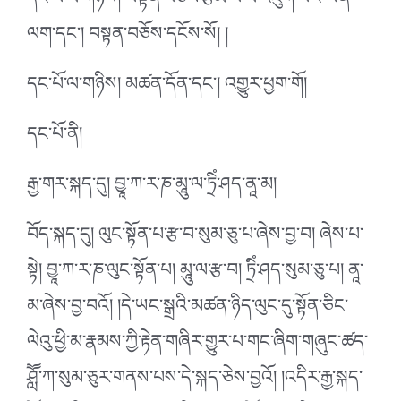
དང་པོ་ལ་གཉིས། བསྟན་བཅོས་རྩོམ་པ་ལ་འཇུག་པའི་ཡན་
ལག་དང་། བསྟན་བཅོས་དངོས་སོ། །
དང་པོ་ལ་གཉིས། མཚན་དོན་དང་། འགྱུར་ཕྱག་གོ།
དང་པོ་ནི།
རྒྱ་གར་སྐད་དུ། བྱཱ་ཀ་ར་ཎ་མཱུ་ལ་ཏྲིཾ་ཤད་ནཱ་མ།
བོད་སྐད་དུ། ལུང་སྟོན་པ་རྩ་བ་སུམ་ཅུ་པ་ཞེས་བྱ་བ། ཞེས་པ་
སྟེ། བྱཱ་ཀ་ར་ཎ་ལུང་སྟོན་པ། མཱུ་ལ་རྩ་བ། ཏྲིཾ་ཤད་སུམ་ཅུ་པ། ནཱ་
མ་ཞེས་བྱ་བའོ། །དེ་ཡང་སྒྲའི་མཚན་ཉིད་ལུང་དུ་སྟོན་ཅིང་
ལེའུ་ཕྱི་མ་རྣམས་ཀྱི་རྟེན་གཞིར་གྱུར་པ་གང་ཞིག་གཞུང་ཚད་
ཤླཽ་ཀ་སུམ་ཅུར་གནས་པས་དེ་སྐད་ཅེས་བྱའོ། །འདིར་རྒྱ་སྐད་