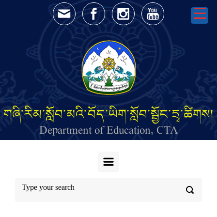
Skip to main content
གཞི་རིམ་སློབ་མའི་བོད་ཡིག་སློབ་སྦྱོང་དྲྭ་ཚིགས།
Department of Education, CTA