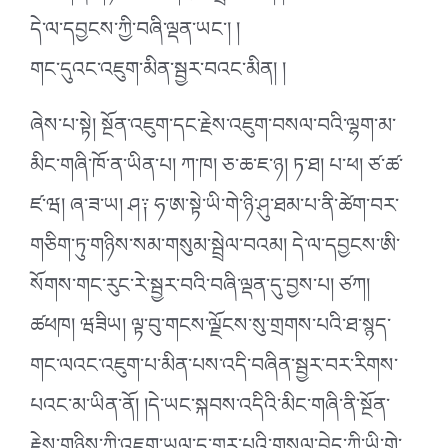
དེ་ལ་དབྱངས་ཀྱི་བཞི་ལྡན་ཡང་། །
གང་དུའང་འཇུག་མིན་སྦྱར་བའང་མིན། །
ཞེས་པ་སྟེ། སྔོན་འཇུག་དང་རྗེས་འཇུག་བསལ་བའི་ལྷག་མ་
མིང་གཞི་ཁོ་ན་ཡིན་པ། ཀ་ཁ། ཅ་ཆ་ཇ་ཉ། ཏ་ཐ། པ་ཕ། ཙ་ཚ་
ཛ་ཝ། ཞ་ཟ་ཡ། ཤ༑ ཧ་ཨ་སྟེ་ཡི་གེ་ཉི་ཤུ་ཐམ་པ་ནི་ཚེག་བར་
གཅིག་ཏུ་གཉིས་སམ་གསུམ་སྦྲེལ་བའམ། དེ་ལ་དབྱངས་ཨི་
སོགས་གང་རུང་རེ་སྦྱར་བའི་བཞི་ལྡན་དུ་བྱས་པ། ཙཀ།
ཚཕཁ། ཝཟིཡ། ལྟ་བུ་གངས་ལྗོངས་སུ་གྲགས་པའི་ཐ་སྙད་
གང་ལའང་འཇུག་པ་མིན་པས་འདི་བཞིན་སྦྱར་བར་རིགས་
པའང་མ་ཡིན་ནོ། །དེ་ཡང་སྐབས་འདིའི་མིང་གཞི་ནི་སྔོན་