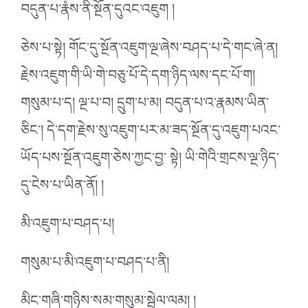
བདུན་པ་རྣཾས་ནི་སྔོན་དུའང་འཇུག །
ཅེས་པ་སྟེ། གོང་དུ་སྔོན་འཇུག་ལྔ་ཞེས་བཤད་པ་དེ་གང་ཞེ་ན།
རྗེས་འཇུག་གི་ཡི་གེ་བཅུ་པོ་དེ་དག་ཉིད་ལས་དང་པོ་ག།
གསུམ་པ་ད། ལྔ་པ་བ། དྲུག་པ་མ། བདུན་པ་འ་རྣམས་ཡིན་
ཅིང་། དེ་དག་རྗེས་སུ་འཇུག་པར་མ་ཟད་སྔོན་དུ་འཇུག་པའང་
ཡོད་པས་སྔོན་འཇུག་ཅེས་ཀྱང་བྱ་ སྟེ། ཡི་གེའི་གྲངས་ལྔ་ཉིད་
དུ་ངེས་པ་ཡིན་ནོ། །
མི་འཇུག་པ་བཤད་པ།
གསུམ་པ་མི་འཇུག་པ་བཤད་པ་ནི།
མིང་གཞི་གཉིས་སམ་གསུམ་སྦྲེལ་ལམ། །