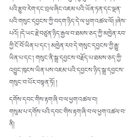
པའི་རྩུབ་རེག་དང་བྲལ་ཞིང་འཇམ་པའི་ཡོན་ཏན་དང་ལྡན་
པའི་གསུང་དབྱངས་ཀྱི་བདག་ཉིད་དེ་ལ་ཕྱག་འཚལ་ལོ། །ཞེས་
པའོ། །དེ་ཡང་རྗེ་བཙུན་ཉིད་རྒྱལ་བ་ཐམས་ཅད་ཀྱི་མཁྱེན་རབ་
ཀྱི་ངོ་བོ་ཡིན་པ་དང་། མཁྱེན་རབ་དེ་གསུང་དབྱངས་ཀྱི་རྒྱུ་
ཡིན་པ་དང་། གསུང་ནི་སྒྲ་དབྱངས་བརྗོད་པ་ཐམས་ཅད་ཀྱི་
འབྱུང་ཁུངས་ཡིན་པས་འཇམ་པའི་དབྱངས་ཉིད་སྒྲ་དབྱངས་
གསུང་བ་པོར་བསྟན་ཏོ། །
དགོས་དབང་གིས་རྟག་ཞི་བ་ལ་ཕྱག་འཚལ་བ།
གསུམ་པ་དགོས་པའི་དབང་གིས་རྟག་ཞི་བ་ལ་ཕྱག་འཚལ་བ་
ནི།