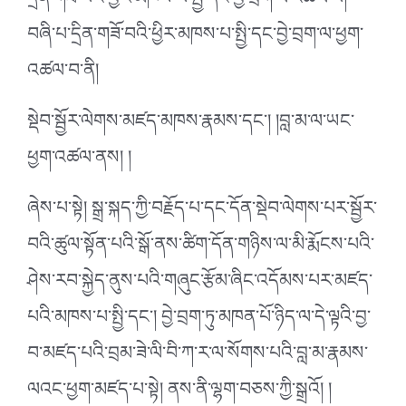
དྲིན་གཟོ་བའི་ཕྱིར་མཁས་པ་སྤྱི་དང་བྱེ་བྲག་ལ་འཚལ་བ།
བཞི་པ་དྲིན་གཟོ་བའི་ཕྱིར་མཁས་པ་སྤྱི་དང་བྱེ་བྲག་ལ་ཕྱག་
འཚལ་བ་ནི།
སྡེབ་སྦྱོར་ལེགས་མཛད་མཁས་རྣམས་དང་། །བླ་མ་ལ་ཡང་
ཕྱག་འཚལ་ནས། །
ཞེས་པ་སྟེ། སྒྲ་སྐད་ཀྱི་བརྗོད་པ་དང་དོན་སྡེབ་ལེགས་པར་སྦྱོར་
བའི་ཚུལ་སྟོན་པའི་སྒོ་ནས་ཚིག་དོན་གཉིས་ལ་མི་རྨོངས་པའི་
ཤེས་རབ་སྐྱེད་ནུས་པའི་གཞུང་རྩོམ་ཞིང་འདོམས་པར་མཛད་
པའི་མཁས་པ་སྤྱི་དང་། བྱེ་བྲག་ཏུ་མཁན་པོ་ཉིད་ལ་དེ་ལྟའི་བྱ་
བ་མཛད་པའི་བྲམ་ཟེ་ལི་བི་ཀ་ར་ལ་སོགས་པའི་བླ་མ་རྣམས་
ལའང་ཕྱག་མཛད་པ་སྟེ། ནས་ནི་ལྷག་བཅས་ཀྱི་སྒྲའོ། །