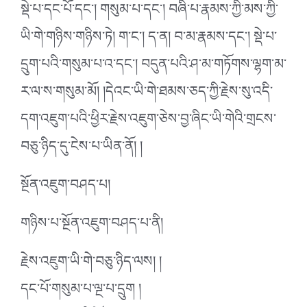
སྡེ་པ་དང་པོ་དང་། གསུམ་པ་དང་། བཞི་པ་རྣམས་ཀྱི་མས་ཀྱི་
ཡི་གེ་གཉིས་གཉིས་ཏེ། ག་ང་། ད་ན། བ་མ་རྣམས་དང་། སྡེ་པ་
དྲུག་པའི་གསུམ་པ་འ་དང་། བདུན་པའི་ཤ་མ་གཏོགས་ལྷག་མ་
ར་ལ་ས་གསུམ་མོ། །དེའང་ཡི་གེ་ཐམས་ཅད་ཀྱི་རྗེས་སུ་འདི་
དག་འཇུག་པའི་ཕྱིར་རྗེས་འཇུག་ཅེས་བྱ་ཞིང་ཡི་གེའི་གྲངས་
བཅུ་ཉིད་དུ་ངེས་པ་ཡིན་ནོ། །
སྔོན་འཇུག་བཤད་པ།
གཉིས་པ་སྔོན་འཇུག་བཤད་པ་ནི།
རྗེས་འཇུག་ཡི་གེ་བཅུ་ཉིད་ལས། །
དང་པོ་གསུམ་པ་ལྔ་པ་དྲུག །