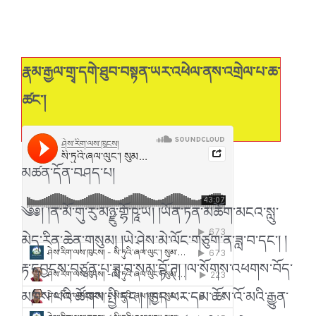
རྣམ་རྒྱལ་གྲྭ་དགེ་ཐུབ་བསྟན་ཡར་འཕེལ་ནས་འགྲེལ་པ་ཆ་
ཚང་།
ཤེས་རིག་ལས་ཁུངས།
སི་ཏུའི་ཞལ་ལུང་། རྣམ་གྲྭ་ཐུབ་བསྟན་ཡར་འཕེལ།
·
མཚན་དོན་བཤད་པ།
༄༅། །ན་མོ་གུ་རུ་མཉྫུ་གྷོ་ཥཱ་ཡ། །ཡོན་ཏན་མཆོག་མངའ་སླུ་
མེད་རིན་ཆེན་གསུམ། །ཡེ་ཤེས་མེ་ལོང་གཙུག་ན་ཟླ་བ་དང་། །
རྟ་དབྱངས་བཙུན་པ་ཟླ་བ་སམ་བྷོ་ཊ། །ལ་སོགས་འཕགས་བོད་
མཁས་པའི་ཚོགས་སྤྱི་དང་། །ཁྱད་པར་དམ་ཆོས་འོ་མའི་རྒྱུན་