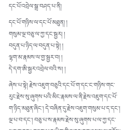
དང་པོ་འབྲེལ་སྒྲ་བཤད་པ་ནི།
དང་པོ་གཉིས་ལ་དང་པོ་མཐུན། །
གསུམ་ལྔ་བཅུ་ལ་ཀྱ་དང་སྦྱར། །
བདུན་པ་ཉིད་ལ་བདུན་པ་སྟེ། །
ལྷག་མ་རྣམས་ལ་གྱ་སྦྱར་བ། །
དེ་དག་ཨི་སྦྱར་འབྲེལ་བའི་ས། །
ཞེས་པ་སྟེ། རྗེས་འཇུག་བཅུའི་དང་པོ་ག་དང་ང་གཉིས་གང་
རུང་རྗེས་སུ་ཞུགས་པའི་མིང་རྣམས་ལ་ནི་རྗེས་འཇུག་དང་པོ་
ག་ཉིད་མཐུན་ཞིང་། དེ་བཞིན་དུ་རྗེས་འཇུག་གསུམ་པ་ད་དང་།
ལྔ་པ་བ་དང་། བཅུ་པ་ས་རྣམས་རྗེས་སུ་ཞུགས་པ་ལ་ཀྱ་དང་