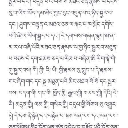
སྦྱར་བ་དང་། བདུན་པ་འ་ཡིག་གི་མཐའ་ཅན་རྣམས་ལ་དངོས་
སུ་འ་ཡིག་ཡོད་དམ་མེད་ཀྱང་རུང་བདུན་པ་འ་ཉིད་སྦྱར་བ་
དང་། ཤུགས་བསྟན་འ་མཐའ་ཅན་ལ་རྐང་པ་ཁ་སྐོང་དགོས་
པའི་ཚེ་ཡ་ཡིག་སྦྱར་བ་དང་། དེ་དག་ལས་གཞན་ལྷག་མ་ན་
མ་ར་ལ་བཞི་པོའི་མཐའ་ཅན་རྣམས་ལ་གྱ་ཉིད་སྦྱར་བ་མཐུན་
པ་བཅས་དེ་དག་ཐམས་ཅད་ལ་རིམ་པ་བཞིན་ཨི་ཡིག་སྟེ་གི་
གུ་སྦྱར་བས། གི། ཀྱི། འི། ཡི། གྱི་རྣམས་སུ་གྲུབ་པ་དེ་རྣམས་
གང་ཞིག་གང་དང་སྒྲ་མཐུན་པའི་མིང་མཐའ་སོ་སོ་དང་སྦྱར་
བས། བདག་གི། གང་གི། ཁྱོད་ཀྱི། རྒྱབ་ཀྱི། གཡས་ཀྱི། དེའི། དེ་
ཡི། མདུན་གྱི། ལམ་གྱི། གསེར་གྱི། དངུལ་གྱི་སོགས་སུ་འགྱུར་
ཏེ། དེ་དག་ནི་རྟེན་དང་བརྟེན་པའམ། ཡན་ལག་དང་ཡན་ལག་