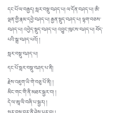
དང་པོ་ལ་བརྒྱད། སླར་བསྡུ་བཤད་པ། ལ་དོན་བཤད་པ། ཨི་
ལྡན་གྱི་རྣམ་དབྱེ་བཤད་པ། རྒྱན་སྡུད་བཤད་པ། ལྷག་བཅས་
བཤད་པ། འབྱེད་སྡུད་བཤད་པ། འབྱུང་ཁུངས་བཤད་པ། བོད་
པའི་སྒྲ་བཤད་པའོ། །
སླར་བསྡུ་བཤད་པ།
དང་པོ་སླར་བསྡུ་བཤད་པ་ནི།
རྗེས་འཇུག་ཡི་གེ་བཅུ་པོ་ནི། །
མིང་གང་གི་ནི་མཐར་སྦྱར་བ། །
དེ་ལ་ཨཱ་ལི་བཞི་པ་སྦྱར། །