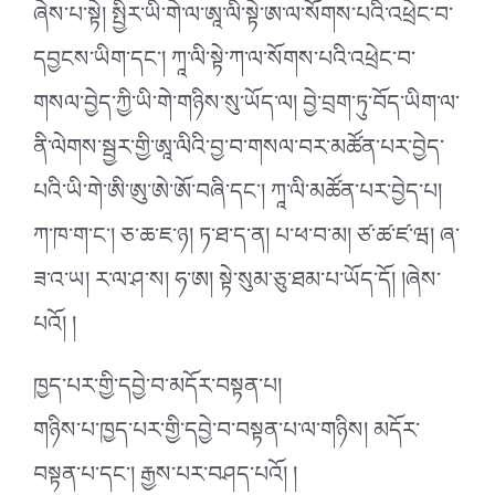
ཞེས་པ་སྟེ། སྤྱིར་ཡི་གེ་ལ་ཨཱ་ལི་སྟེ་ཨ་ལ་སོགས་པའི་འཕྲེང་བ་
དབྱངས་ཡིག་དང་། ཀཱ་ལི་སྟེ་ཀ་ལ་སོགས་པའི་འཕྲེང་བ་
གསལ་བྱེད་ཀྱི་ཡི་གེ་གཉིས་སུ་ཡོད་ལ། བྱེ་བྲག་ཏུ་བོད་ཡིག་ལ་
ནི་ལེགས་སྦྱར་གྱི་ཨཱ་ལིའི་བྱ་བ་གསལ་བར་མཚོན་པར་བྱེད་
པའི་ཡི་གེ་ཨི་ཨུ་ཨེ་ཨོ་བཞི་དང་། ཀཱ་ལི་མཚོན་པར་བྱེད་པ།
ཀ་ཁ་ག་ང་། ཅ་ཆ་ཇ་ཉ། ཏ་ཐ་ད་ན། པ་ཕ་བ་མ། ཙ་ཚ་ཛ་ཝ། ཞ་
ཟ་འ་ཡ། ར་ལ་ཤ་ས། ཧ་ཨ། སྟེ་སུམ་ཅུ་ཐམ་པ་ཡོད་དོ། །ཞེས་
པའོ། །
ཁྱད་པར་གྱི་དབྱེ་བ་མདོར་བསྟན་པ།
གཉིས་པ་ཁྱད་པར་གྱི་དབྱེ་བ་བསྟན་པ་ལ་གཉིས། མདོར་
བསྟན་པ་དང་། རྒྱས་པར་བཤད་པའོ། །