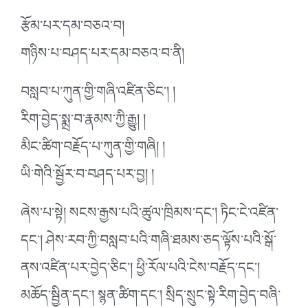
རྩོམ་པར་དམ་བཅའ་བ།
གཉིས་པ་བཤད་པར་དམ་བཅའ་བ་ནི།
བསླབ་པ་ཀུན་གྱི་གཞི་འཛིན་ཅིང་། །
རིག་བྱེད་སྨྲ་བ་རྣམས་ཀྱི་རྒྱུ། །
མིང་ཚིག་བརྗོད་པ་ཀུན་གྱི་གཞི། །
ཡི་གེའི་སྦྱོར་བ་བཤད་པར་བྱ། །
ཞེས་པ་སྟེ། སངས་རྒྱས་པའི་ཚུལ་ཁྲིམས་དང་། ཏིང་ངེ་འཛིན་
དང་། ཤེས་རབ་ཀྱི་བསླབ་པའི་གཞི་ཐམས་ཅད་ལྟོས་པའི་སྒོ་
ནས་འཛིན་པར་བྱེད་ཅིང་། ཕྱི་རོལ་པའི་ངེས་བརྗོད་དང་།
མཆོད་སྦྱིན་དང་། སྙན་ཚིག་དང་། སྲིད་སྲུང་སྟེ་རིག་བྱེད་བཞི་