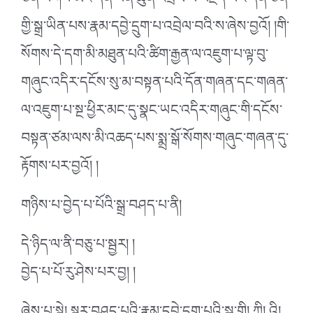
ཅན་སོགས་མིང་དོན་ཕན་ཚུན་འབྲེལ་བ་བརྗོད་པའི་དོན་ཅན་
གྱི་སྒྲ་ཡིན་པས་རྣམ་དབྱེ་དྲུག་པ་འབྲེལ་བའི་ས་ཞེས་བྱའོ། །གི་
སོགས་དེ་དག་མི་མཐུན་པའི་ཚིག་རྒྱན་ལ་འཇུག་པ་ལྟ་བུ་
གཞུང་འདིར་དངོས་སུ་མ་བསྟན་པའི་དོན་གཞན་དང་གཞན་
ལ་འཇུག་པ་སྔ་ཕྱིར་མང་དུ་སྣང་ཡང་འདིར་གཞུང་གི་དངོས་
བསྟན་ཙམ་ལས་མི་འཆད་པས་སྨྲ་སྒོ་སོགས་གཞུང་གཞན་དུ་
རྟོགས་པར་བྱའོ། །
གཉིས་པ་བྱེད་པ་པོའི་སྒྲ་བཤད་པ་ནི།
དེ་ཉིད་ལ་ནི་བཅུ་པ་སྦྱར། །
བྱེད་པ་པོ་རུ་ཤེས་པར་བྱ། །