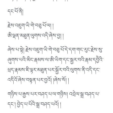
དང་པོ་ནི།
རྗེས་འཇུག་ཡི་གེ་བཅུ་པོ་ལ། །
ཨི་ལྡན་མཐུན་ལུགས་འདི་ཞེས་བྱ། །
ཞེས་པ་སྟེ། རྗེས་འཇུག་ཡི་གེ་བཅུ་པོ་དེ་དག་གང་རུང་རྗེས་སུ་
ཞུགས་པའི་མིང་རྣམས་ལ་ཨི་ཡིག་དང་སྦྱར་བའི་རྣམ་དབྱེེའི་
ཕྲད་རྣམས་ཇི་ལྟར་མཐུན་པར་སྦྱོར་བའི་ལུགས་ནི་འདི་དང་
འདིའོ་ཞེས་བསྟན་པར་བྱའོ། །ཞེས་སོ། །
གཉིས་པ་རྒྱས་པར་བཤད་པ་ལ་གཉིས། འབྲེལ་སྒྲ་བཤད་པ་
དང་། བྱེད་པ་པོའི་སྒྲ་བཤད་པའོ། །