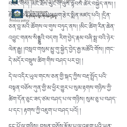
བཟང་གིས། །མང་ཐོས་ལུང་གི་ལུས་སྟོབས་ཆེར་བསྐྱེད་ནས། །
རྟོགས་པའི་བསམ་འཕེལ་ལག་རྩེར་སྨིན་མཛད་པའི། །དྲིན་
ཅན་བླ་མའི་ཚོགས་ལ་གུས་བཏུད་ནས། །མིང་ཚིག་རིན་ཆེན་
འབྱུང་གནས་སིནྡྷུའི་བདག། རིག་བྱེད་རྣམ་བཞི་སྨྲ་བའི་ཉེར་
ལེན་རྒྱུ། །བསླབ་གསུམ་མྱུ་གུ་སྐྱེད་བྱེད་རྒྱ་མཚོའི་གོས། །གང་
དེ་མདོར་བསྡུས་ཚིག་གིས་བཤད་པར་བྱ། །
དེ་ལ་འདིར་ཡུལ་གངས་ཅན་གྱི་སྐད་ཀྱིས་བརྡ་སྤྲོད་པའི་
བསྟན་བཅོས་ཀུན་གྱི་མ་ཕྱིར་གྱུར་པ་སུམ་རྟགས་གཉིས་ཀྱི་
ཚིག་དོན་ཅུང་ཟད་ཙམ་བཤད་པ་ལ་གཉིས། སུམ་ཅུ་པ་བཤད་
པ་དང་། རྟགས་ཀྱི་འཇུག་པ་བཤད་པའོ། །