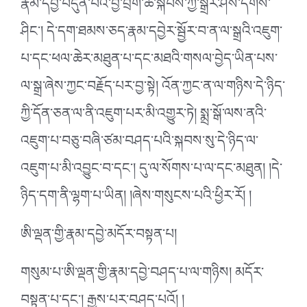
རྣམ་དབྱེ་བདུན་པའི་བྱེ་བྲག་ཚེ་སྐབས་ཀྱི་སྒྲར་ཤེས་དགོས་
ཤིང་། དེ་དག་ཐམས་ཅད་རྣམ་དབྱེར་སྦྱོར་བ་ན་ལ་སྒྲའི་འཇུག་
པ་དང་ཕལ་ཆེར་མཐུན་པ་དང་མཐའི་གསལ་བྱེད་ཡིན་པས་
ལ་སྒྲ་ཞེས་ཀྱང་བརྗོད་པར་བྱ་སྟེ། འོན་ཀྱང་ན་ལ་གཉིས་དེ་ཉིད་
ཀྱི་དོན་ཅན་ལ་ནི་འཇུག་པར་མི་འགྱུར་ཏེ། སྨྲ་སྒོ་ལས་ནའི་
འཇུག་པ་བཅུ་བཞི་ཙམ་བཤད་པའི་སྐབས་སུ་དེ་ཉིད་ལ་
འཇུག་པ་མི་འབྱུང་བ་དང་། དུ་ལ་སོགས་པ་ལ་དང་མཐུན། །དེ་
ཉིད་དག་ནི་ལྷག་པ་ཡིན། །ཞེས་གསུངས་པའི་ཕྱིར་རོ། །
ཨི་ལྡན་གྱི་རྣམ་དབྱེ་མདོར་བསྟན་པ།
གསུམ་པ་ཨི་ལྡན་གྱི་རྣམ་དབྱེ་བཤད་པ་ལ་གཉིས། མདོར་
བསྟན་པ་དང་། རྒྱས་པར་བཤད་པའོ། །