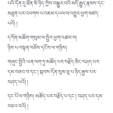
པའི་དོན་དུ་ཐོན་མི་ཉིད་ཀྱིས་བསྒྱུར་བའི་མདོ་རྒྱུད་རྣམས་དང་
མཐུན་པར་འཕགས་པ་འཇམ་དཔལ་ལ་འགྱུར་ཕྱག་མཛད་
པའོ། །
དཀོན་མཆོག་གསུམ་ལ་སྤྱིར་ཕྱག་འཚལ་བ།
ཉིས་པ་བསྟན་བཅོས་དངོས་ལ་གཉིས།
གཞུང་སྤྱིའི་ཡན་ལག་ཏུ་མཆོད་པར་བརྗོད་ཅིང་བཤད་པར་
དམ་བཅའ་བ་དང་། སྐབས་དོན་སུམ་ཅུ་པ་ཉིད་རྒྱས་པར་
བཤད་པའོ། །
དང་པོ་ལ་གཉིས། མཆོད་པར་བརྗོད་པ་དང་། བཤད་པར་དམ་
བཅའ་བའོ། །