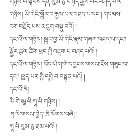
གཉིས་པ་སྐབས་དོན་སུམ་ཅུ་པ་ཉིད་རྒྱས་པར་བཤད་པ་ལ་
གཉིས། ཡི་གེའི་སྦྱོར་བ་རྒྱས་པར་བཤད་པ་དང་། གདམས་
ངག་བརྗོད་པས་མཇུག་བསྡུ་བའོ། །
དང་པོ་ལ་གཉིས། སྦྱར་བྱ་ཡི་གེའི་རྣམ་གཞག་བཤད་པ་དང་།
སྦྱོར་ཚུལ་ཚིག་ཕྲད་ཀྱི་འཇུག་པ་བཤད་པའོ། །
དང་པོ་ལ་གཉིས། བོད་ཡིག་གི་དབྱངས་གསལ་ངོས་གཟུང་བ་
དང་། ཁྱད་པར་གྱི་དབྱེ་བ་བསྟན་པའོ། །
དང་པོ་ནི།
ཡི་གེ་ཨཱ་ལི་ཀཱ་ལི་གཉིས། །
ཨཱ་ལི་གསལ་བྱེད་ཨི་སོགས་བཞི། །
ཀཱ་ལི་སུམ་ཅུ་ཐམ་པའོ། །