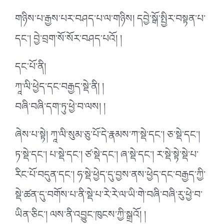
གཉིས་པ་རྒྱས་པར་བཤད་པ་ལ་གཉིས། དབྱེ་སྒོ་སྤྱིར་བསྟན་པ་
དང་། བྱེ་བྲག་སོ་སོར་བཤད་པའོ། །
དང་པོ་ནི།
ཀཱ་ལི་ཕྱེད་དང་བརྒྱད་སྡེ་ནི། །
བཞི་བཞི་དག་ཏུ་ཕྱེ་བ་ལས། །
ཞེས་པ་སྟེ། ཀཱ་ལི་སུམ་ཅུ་པོ་དེ་རྣམས་ཀ་སྡེ་དང་། ཅ་སྡེ་དང་།
ཏ་སྡེ་དང་། པ་སྡེ་དང་། ཙ་སྡེ་དང་། ཞ་སྡེ་དང་། ར་སྡེ་སྟེ་སྡེ་པ་
རིང་པོ་བདུན་དང་། ཧ་སྡེ་ཕྱེད་དུ་བྱས་ནས་ཕྱེད་དང་བརྒྱད་ཀྱི་
སྡེ་ཚན་དུ་བགོས་པ་ནི་སྡེ་པ་རེ་རེ་ལ་ཡི་གེ་བཞི་བཞི་རུ་ཕྱེ་བ་
ཡིན་ཅིང་། ལས་ནི་འབྱུང་ཁུངས་ཀྱི་སྒྲའོ། །