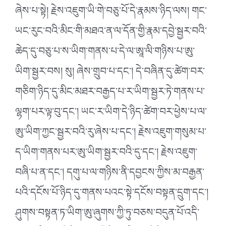
ཞེས་པ་སྟེ། རྗེས་འཇུག་ཡི་གེ་བཅུ་པོ་དེ་རྣམས་ཉིད་ལས། གང་
ཡང་རུང་བའི་མིང་གི་མཐའ་ན་ལ་དོན་གྱི་རྣམ་དབྱེ་སྦྱར་བའི་
ཆེད་དུ་བཅུ་པ་ས་ཡིག་གནས་པ་དེ་ལ་ཨཱ་ལི་གཉིས་པ་ཨུ་
ཡིག་སྦྱར་བས། སུ། ཞེས་གྲུབ་པ་དང་། དེ་བཞིན་དུ་ཚེག་བར་
གཅིག་ཉིད་དུ་མིང་མཐར་བརྒྱད་པ་ར་ཡིག་སྦྱར་ཏེ་གནས་པ་
ལྷག་པར་ལྟ་བུ་དང་། ཡང་ར་ཡིག་དེ་ཉིད་ཚེག་བར་ཕྱེས་པ་ལ་
ཨུ་ཡིག་ཀྱང་སྦྱར་བའི་རུ་ཞེས་པ་དང་། རྗེས་འཇུག་གསུམ་པ་
ད་ཡིག་གནས་པར་ཨུ་ཡིག་སྦྱར་བའི་དུ་དང་། རྗེས་འཇུག་
བཞི་པ་ན་དང་། དགུ་པ་ལ་གཉིས་ནི་དབྱངས་ཀྱིས་མ་བརྒྱན་
པའི་དངོས་པོ་ཉིད་དུ་གནས་པའང་སྟེ་དངོས་བསྟན་དྲུག་དང་།
ཤུགས་བསྟན་ཏ་ཡིག་ཨུ་ཞུགས་ཀྱི་ཏུ་བཅས་བདུན་པོ་འདི་