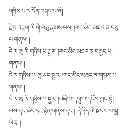
གཉིས་པ་ལ་དོན་བཤད་པ་ནི།
རྗེས་འཇུག་ཡི་གེ་བཅུ་རྣམས་ལས། །གང་མིང་མཐའ་ན་བཅུ་
པ་གནས། །
དེ་ལ་ཨཱ་ལི་གཉིས་པ་སྦྱར། །གང་མིང་མཐའ་ན་བརྒྱད་པ་
གནས། །
དེ་ལ་གཉིས་པ་ཨུ་ཡང་སྦྱར། །གང་མིང་མཐའ་ན་གསུམ་པ་
གནས། །
དེ་ལ་ཨཱ་ལི་གཉིས་པ་སྦྱར། །བཞི་པ་དགུ་པ་དངོས་ཀྱང་སྟེ། །
ལས་དང་ཆེད་དང་རྟེན་གནས་དང་། །དེ་ཉིད་ཚེ་སྐབས་ལ་སྒྲ་
ཡིན། །