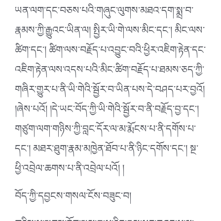
ཡན་ལག་དང་བཅས་པའི་གཞུང་ལུགས་མཐའ་དག་སྨྲ་བ་
རྣམས་ཀྱི་རྒྱུའང་ཡིན་ལ། སྤྱིར་ཡི་གེ་ལས་མིང་དང་། མིང་ལས་
ཚིག་དང་། ཚིག་ལས་བརྗོད་པ་འབྱུང་བའི་ཕྱིར་འཇིག་རྟེན་དང་
འཇིག་རྟེན་ལས་འདས་པའི་མིང་ཚིག་བརྗོད་པ་ཐམས་ཅད་ཀྱི་
གཞིར་གྱུར་པ་ནི་ཡི་གེའི་སྦྱོར་བ་ཡིན་པས་དེ་བཤད་པར་བྱའོ།
།ཞེས་པའོ། །དེ་ཡང་བོད་ཀྱི་ཡི་གེའི་སྦྱོར་བ་ནི་བརྗོད་བྱ་དང་།
གཙུག་ལག་གཉིས་ཀྱི་བླང་དོར་ལ་མ་རྨོངས་པ་ནི་དགོས་པ་
དང་། མཐར་ཐུག་རྣམ་མཁྱེན་ཐོབ་པ་ནི་ཉིང་དགོས་དང་། སྔ་
ཕྱི་འབྲེལ་ཆགས་པ་ནི་འབྲེལ་པའོ། །
བོད་ཀྱི་དབྱངས་གསལ་ངོས་བཟུང་བ།