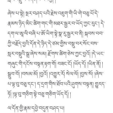
སླར་བསྡུ་བར་ནི་ཤེས་པར་བྱ། །
ཞེས་པ་སྟེ། སྔར་བཤད་པའི་རྗེས་འཇུག་གི་ཡི་གེ་བཅུ་པོ་དེ་
རྣམས་ཉིད་མིང་ཚིག་གང་གི་མཐར་སྦྱར་བ་ཡོད་ཀྱང་རུང་། དེ་
དག་ལ་ཨཱ་ལི་བཞི་པ་ཨོ་ཡིག་སྟེ་སྣ་རུ་སྦྱར་བ་ནི། སྐབས་བབ་
ཀྱི་བརྗོད་བྱའི་དོན་དེ་ཉིད་དེ་ཙམ་གྱིས་བསྡུ་བར་སོང་བས་
སླར་བསྡུའི་སྒྲ་ཞེས་སམ། རྫོགས་ཚིག་ཅེས་ཀྱང་བྱའོ། །དེ་ཡང་
གཞུང་གི་དངོས་བསྟན་རྟག་གོ། བཟང་ངོ། །ཡོད་དོ། །ཡིན་ནོ། །
སྒྲུབ་བོ། །བསམ་མོ། །བྱའོ། །འགྱུར་རོ། སེལ་ལོ། །བྱས་སོ། །ཞེས་
པ་ལྟ་བུ་བཅུ་དང་། ད་དྲག་གིས་ཐོབ་པའི་ཤུགས་བསྟན། གྱུརད་
ཏོ། །ལྟ་བུ་གཅིག་སྟེ་བཅུ་གཅིག་ཡོད་དོ། །
ལ་དོན་གྱི་རྣམ་དབྱེ་བདུན་བཤད་པ།