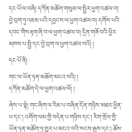
དང་པོ་ལ་བཞི། དཀོན་མཆོག་གསུམ་ལ་སྤྱིར་ཕྱག་འཚལ་བ།
བྱེ་བྲག་ཏུ་འཇམ་པའི་དབྱངས་ལ་ཕྱག་འཚལ་བ། དགོས་པའི་
དབང་གིས་རྟག་ཞི་བ་ལ་ཕྱག་འཚལ་བ། དྲིན་གཟོ་བའི་ཕྱིར་
མཁས་པ་སྤྱི་དང་བྱེ་བྲག་ལ་ཕྱག་འཚལ་བའོ། །
དང་པོ་ནི།
གང་ལ་ཡོན་ཏན་མཆོག་མངའ་བའི། །
དཀོན་མཆོག་དེ་ལ་ཕྱག་འཚལ་ལོ། །
ཞེས་པ་སྟེ། གང་ཞིག་ལ་རིམ་པ་བཞིན་དོན་གཉིས་མཐར་ཕྱིན་
པ་དང་། འགོག་ལམ་གྱི་བདེན་པ་གཉིས་དང་། རིག་གྲོལ་གྱི་
ཡོན་ཏན་མཆོག་ཏུ་གྱུར་པ་མངའ་བའི་སངས་རྒྱས་དང་། ཆོས་