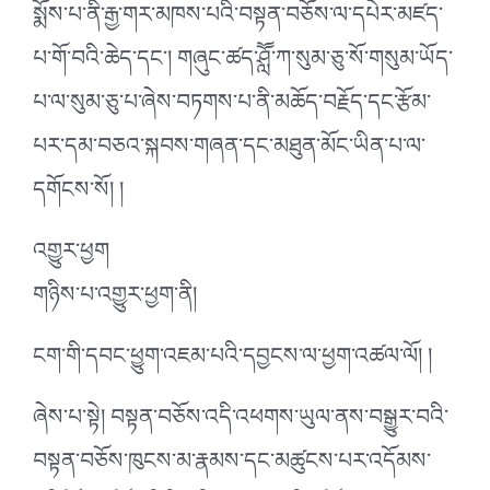
སྨོས་པ་ནི་རྒྱ་གར་མཁས་པའི་བསྟན་བཅོས་ལ་དཔེར་མཛད་
པ་གོ་བའི་ཆེད་དང་། གཞུང་ཚད་ཤླཽ་ཀ་སུམ་ཅུ་སོ་གསུམ་ཡོད་
པ་ལ་སུམ་ཅུ་པ་ཞེས་བཏགས་པ་ནི་མཆོད་བརྗོད་དང་རྩོམ་
པར་དམ་བཅའ་སྐབས་གཞན་དང་མཐུན་མོང་ཡིན་པ་ལ་
དགོངས་སོ། །
འགྱུར་ཕྱག
གཉིས་པ་འགྱུར་ཕྱག་ནི།
ངག་གི་དབང་ཕྱུག་འཇམ་པའི་དབྱངས་ལ་ཕྱག་འཚལ་ལོ། །
ཞེས་པ་སྟེ། བསྟན་བཅོས་འདི་འཕགས་ཡུལ་ནས་བསྒྱུར་བའི་
བསྟན་བཅོས་ཁུངས་མ་རྣམས་དང་མཚུངས་པར་འདོམས་