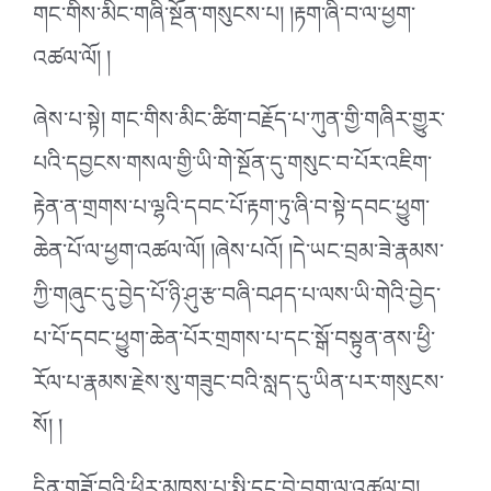
གང་གིས་མིང་གཞི་སྔོན་གསུངས་པ། །རྟག་ཞི་བ་ལ་ཕྱག་
འཚལ་ལོ། །
ཞེས་པ་སྟེ། གང་གིས་མིང་ཚིག་བརྗོད་པ་ཀུན་གྱི་གཞིར་གྱུར་
པའི་དབྱངས་གསལ་གྱི་ཡི་གེ་སྔོན་དུ་གསུང་བ་པོར་འཇིག་
རྟེན་ན་གྲགས་པ་ལྷའི་དབང་པོ་རྟག་ཏུ་ཞི་བ་སྟེ་དབང་ཕྱུག་
ཆེན་པོ་ལ་ཕྱག་འཚལ་ལོ། །ཞེས་པའོ། །དེ་ཡང་བྲམ་ཟེ་རྣམས་
ཀྱི་གཞུང་དུ་བྱེད་པོ་ཉི་ཤུ་རྩ་བཞི་བཤད་པ་ལས་ཡི་གེའི་བྱེད་
པ་པོ་དབང་ཕྱུག་ཆེན་པོར་གྲགས་པ་དང་སྒོ་བསྟུན་ནས་ཕྱི་
རོལ་པ་རྣམས་རྗེས་སུ་གཟུང་བའི་སླད་དུ་ཡིན་པར་གསུངས་
སོ། །