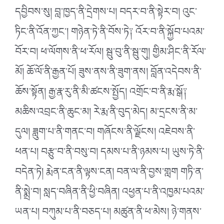
དབྱིབས་སུ། བླ་ཁྱད་ནི་དྲེགས་པ། བདར་བ་ནི་སྟེར་བ། འུང་
ཏིང་ནི་འོན་ཀྱང༌། གཉེན་ཏེ་ནི་བོས་ཏེ༑ འོར་བ་ནི་སྐྱོབ་པའམ་
བོར་བ། ཕ་ལོགས་ནི་ཕ་རོལ། སྦུ་བུ་ནི་སྦུ་གུ། གྱིམ་ཤིང་ནི་རོལ་
མོ། ཆོ་ལོ་ནི་རྒྱན་པོ། ཟུས་ནས་ནི་ཟུག་ནས། བློན་འདེབས་ནི་
ཆོས་སྟོན། རྒྱ་རྣ་རུ་ནི་མི་ཚངས་སྤྱོད། འགྲོང་བ་ནི་རྨ་སྒོ༑
མཆིས་འབྲང་ནི་ཆུང་མ། རེ་རྨ་ནི་བུད་མེད། མ་དྲངས་ནི་མ་
དུལ། ཟླུག་པ་ནི་གནང་བ། གཞོངས་ནི་ལྗོངས། འཇེབས་ནི་
ཕན་པ། བརྩུ་བ་ནི་བསུ་བ། དམས་པ་ནི་ཉམས་པ། ཡུས་ཏེ་ནི་
བདེན་ཏེ། རྨེན་ངན་ནི་ལྟས་ངན། བན་ལ་ནི་བྱས་གླག གཏི་ན་
ནི་སྨྲེ་བ། སླད་བཞིན་ནི་ཕྱི་བཞིན། འཕྱན་པ་ནི་འཁྱམ་པའམ་
ཡན་པ། བཀུམ་པ་ནི་བཅད་པ། མཚུན་ནི་ཕ་མེས། ཉེ་གནས་