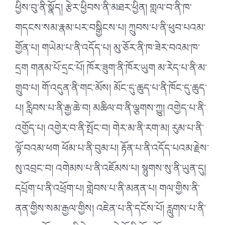
ཕྱིས་བུ་ནི་སྣོད། རྩེར་ཕྱིབས་ནི་མཐར་ཕྱིན། གླལ་བ་ནི་ཁ་
གདངས་སམ་རྣམ་པར་བསྒྱིངས་པ། ཀྲུབས་པ་ནི་ཕུབ་པའམ་
གྱོན་པ། གཡེམ་པ་ནི་འདོད་པ། མུ་ཅོར་ནི་ཁ་ཟེར་བའམ་ཁ་
དྲག གནམ་པོ་དྲང་པོ། ཁོར་ཟུག་ནི་ཁོར་ཡུག མ་རེད་པ་ནི་མ་
གྲུབ་པ། གོ་འདུན་ནི་གང་མོས། མོང་དུ་ཆུད་པ་ནི་ཁོང་དུ་ཆུད་
པ། རླིབས་པ་ནི་རྒྱ་ཆེ་བ། མཆིལ་བ་ནི་ལྕགས་ཀྱུ། འགྱེད་པ་ནི་
འགྱོད་པ། འགྱེར་བ་ནི་སྤོང་བ། གེར་མ་ནི་རག་མ། རུམ་པ་ནི་
ལྟོ་བའམ་ཕག ཕོམ་པ་ནི་བུམ་པ། རྟོན་པ་ནི་འདོད་པའམ་རྗེས་
སུ་འབྲང་བ། འགེམས་པ་ནི་འཇོམས་པ། སྙུགས་སུ་ནི་ཡུན་དུ།
དཔྲོག་པ་ནི་འཕྲོག་པ། གླེབས་པ་ནི་མནན་པ། གལ་གྱིས་ནི་
ནན་གྱིས་སམ་རྒྱལ་གྱིས། འཇེན་པ་ནི་དངོས་པོ། རླུགས་པ་ནི་