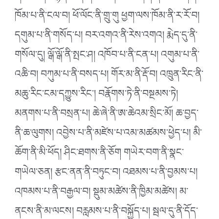
ཁོམ་པ་ནི་ངལ་བ། ཕོ་ལོང་ནི་གྲུ་གུ ཕྱག་ལས་ཁོམ་ནི་ར་རོ་བ།
དགུམ་པ་ནི་གསོད་པ། བར་འགའ་ནི་རེས་འགའ། རྨེད་དུ་ནི་
གསོལ་དུ། ལྒོ་ལྒོ་ནི་སྤང་ཤ། འཁོབ་པ་ནི་ངན་པ། འགུམ་པ་ནི་
འཆི་བ། བཀུམ་པ་ནི་བསད་པ། གོར་མ་ནི་རྡོ་བ། འཁྲུན་རིང་ནི་
མཆུ་རིང་ངམ་དཀྱུས་རིང༌། བརྣོགས་ཏེ་ནི་བསྔམས་ཏེ།
མནགས་པ་ནི་བསྲན་པ། ཆེ་ཞེ་ནི་ཨ་ཆེའམ་སྲིང་མོ། ཆ་བྱད་
ནི་ཆ་ལུགས། འབྱེས་པ་ནི་མཛེས་པ་འམ་མཚམས་ཕྱེད་པ། མི་
ཆོག་ནི་མི་ཕོད། ཤིང་ཐགས་ནི་ཅོག གཡེར་བག་ནི་སྣང་
གཡེལ་ཅན། རྩང་ནན་ནི་བཏུང་བ། འཐམས་པ་ནི་བྱམས་པ།
འཁམས་པ་ནི་བརྒྱལ་བ། སྡུམ་མཚེས་ནི་ཁྱིམ་མཚེས། མ་
ནངས་ནི་མ་ལངས། བརླམས་པ་ནི་བསྐྱོད་པ། སྦལ་དུ་ནི་དོད་