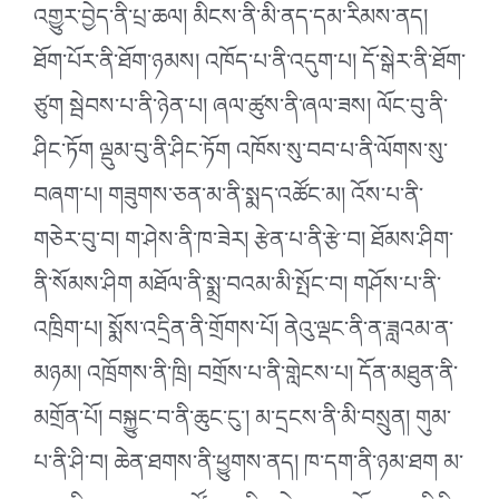
འགྱུར་བྱེད་ནི་པྲ་ཆལ། མིངས་ནི་མི་ནད་དམ་རིམས་ནད།
ཐོག་པོར་ནི་ཐོག་ཉམས། འཁོད་པ་ནི་འདུག་པ། དོ་སྒེར་ནི་ཐོག་
ཙུག སྦེབས་པ་ནི་ཉེན་པ། ཞལ་ཚུས་ནི་ཞལ་ཟས། ལོང་བུ་ནི་
ཤིང་ཏོག ལྡུམ་བུ་ནི་ཤིང་ཏོག འཁོས་སུ་བབ་པ་ནི་ལོགས་སུ་
བཞག་པ། གཟུགས་ཅན་མ་ནི་སྨད་འཚོང་མ། འོས་པ་ནི་
གཅེར་བུ་བ། ག་ཤེས་ནི་ཁ་ཟེར། རྩེན་པ་ནི་རྩེ་བ། ཐོམས་ཤིག་
ནི་སོམས་ཤིག མཐོལ་ནི་སྨྲ་བའམ་མི་སྤོང་བ། གཤོས་པ་ནི་
འཁྲིག་པ། སྨོས་འདྲིན་ནི་གྲོགས་པོ། ནེའུ་ལྡང་ནི་ན་ཟླའམ་ན་
མཉམ། འཁྲོགས་ནི་ཁྲི། བགྲོས་པ་ནི་གླེངས་པ། དོན་མཐུན་ནི་
མགྲོན་པོ། བསྐྱུང་བ་ནི་ཆུང་ངུ༌། མ་དྲངས་ནི་མི་བསྲུན། གུམ་
པ་ནི་ཤི་བ། ཆེན་ཐགས་ནི་ཕྱུགས་ནད། ཁ་དག་ནི་ཉམ་ཐག མ་