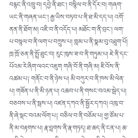
བརྙང་ནི་འཁྲུ་བ། དབྱེ་ནི་ཐང༌། བསྙིལ་བ་ནི་དོར་བ། གཞག་
ཡང་ནི་གཞན་ཡང༌། རྒྱ་ཡིས་བཏབ་པ་ནི་ཐ་མི་དད་པ། འགོ་
ནན་ནི་ཐོག་མ། འཇི་བ་ནི་འདོད་པ། མཐོང་ག་ནི་བྲང༌། ལག་
པ་བསྙལ་བ་ནི་ལག་པ་བཀྲུས་པ། གླམ་པ་ནི་སྣམ་བུ་འཐུག་པོ།
ཁྲ་ཁྲོ་ཅན་ནི་སྤྲོ་ཐུང་བ། རུང་ཁུས་ཟ་བ་ནི་གཏུམ་པ། ཇེ་ནི་དང་
པོའམ་རེ་ཞིག་ལའང་འཇུག གཞི་བོ་ནི་གཞི་མ། ཇི་འོས་ནི་
འཚམ་པ༑ གནོང་བ་ནི་ཉེས་པ། མི་བཀུར་བ་ནི་ཁས་མི་ལེན་
པ། གཟོན་པ་ནི་མི་ཉན་པ། འཆབ་པ་ནི་གསང་བའམ་སྦེད་པ།
བཅབས་པ་ནི་སྦས་པ། འཛན་དཀའ་ནི་སྦྱོར་དཀའ། འཁུ་བ་
ནི་ཞེ་སྡང་བའམ་ལོག་པ༑ བཅིལ་བ་ནི་བཅོམ་པ། གྱ་ཙོམ་པ་
ནི་མ་བརྟགས་པ། རྣ་བླགས་ནི་རྣ་གཏད། ཐ་ཆད་ནི་ངན་པ། ཆ་