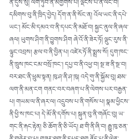
ནི་དུས་སུ། ལག་ཏུབ་ནི་མགྱོགས་པ། ལྡོངས་པ་ནི་ལོང་བ།
དམིགས་བུ་ནི་ཁྲིད་བྱེད། དོག་ན་ནི་སོང་ན། འོལ་ཡང་ནི་དཔེ་
ཡང༌། མོང་མི་དམའ་བ་ནི་དཔང་ནི་མཐོ་བ། སྐྱང་ནུལ་ནི་ཞལ་
ཞལ། ཡུགས་ཤིག་ནི་བྱུགས་ཤིག ཞེ་འོ་ནི་ཟེར་ཏོ། ལྡུང་རུས་ནི་
ལྟུང་འབྲས། རྩལ་བ་ནི་བྱིན་པ། འཛེར་ཏོ་ནི་སྨྲས་སོ། དུག་ཁང་
ནི་ཁྲུས་ཁང་ངམ་བསྲོ་ཁང༌། དཔྱ་བ་ནི་འཕྱ་བ། སྔ་ཟ་ནི་སྔ་བ།
བར་ཐང་ནི་ཕྲུམ་སྟན། ཁུ་ཤ་ནི་ཤ་ཁུ། འདེ་གུ་ནི་སྐྱོམ་བུ། ཐམ་
ལག་ནི་མན་ངག གནང་བར་བཞག་པ་ནི་ལེགས་པར་བརྒྱན་
པ། གཡམ་ལ་ནི་ཞར་ལ། འདྲུབས་པ་ནི་གསོས་པ། སྣམ་ཕྱིངས་
ནི་ཕྱི་ས་ཁང་པ། དེ་མོ་ནི་དགོས་པ། སྐུན་བུ་ནི་གཞོང་བུ། ཡ་
གང་ནི་རྐང་རྟེན། ཅི་ཆོག་ནི་ཅི་ཡོད། ཐ་གི་ནི་ཞི་བ། རྒྱུ་ཁུ་ཅན་