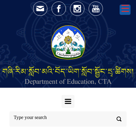
Skip to main content
གཞི་རིམ་སློབ་མའི་བོད་ཡིག་སློབ་སྦྱོང་དྲྭ་ཚིགས།
Department of Education, CTA