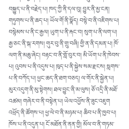
བསྐྱུད་པ་ནི་བརྗེད་པ། ཁད་ཀྱི་ནི་དལ་བུ། བྱུར་ནི་མྱ་ངན།
གཏུགས་པ་ནི་ཆད་པ། ཡོལ་གོ་ནི་སྣོད། བསྙེ་བ་ནི་འཇིགས་པ།
བསྙེམས་པ་ནི་ང་རྒྱལ། ཡུག་པ་ནི་རྐང་བ། སུག་པ་ནི་ལག་པ།
རྒྱ་ཅང་ནི་སྐ་རགས། གུར་བུ་ནི་གྲུ་བཞི། གྱི་ན་ནི་དམན་པ། ཁོ་
ལག་ནི་མཆུ་ཞེང། བརྟང་བ་ནི་གློ་བུར་བ། མི་ཡོག་པ་ནི་ཁེབས་
པ། འུབས་པ་ནི་འདུས་པ། ཁུད་པ་ནི་སྐྱེས་སམ་རྫངས། སླགས་
པ་ནི་བཀོད་པ། ཕྱང་ཆད་ནི་ཐག་བཅད། ལ་གོར་ནི་སྐྱེན་པ།
མུར་འདུག་ནི་མུ་སྟེགས། ཐལ་བྱུང་ནི་མ་ལུས། ཅོ་འདྲི་ནི་མཐོ་
འཚམ། གཞེར་བ་ནི་བསྟེན་པ། ཡེལ་འཕྱོས་ནི་ཟུང་འཇུག
འཕྲོད་ནི་ཚོགས་པ། ཕྱ་ལེ་བ་ནི་མཉམ་པ། ཆིབ་པ་ནི་ཁྱབ་པ།
ཁོས་པ་ནི་འདུན་པ། ངོ་མཐོན་ནི་ནན་གྱི། མོལ་བ་ནི་གཏམ་