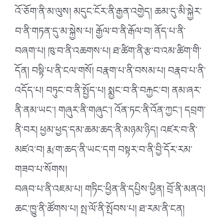
འོ་ཅོག་ནི་མ་ལུས། མདུང་ངོར་ནི་རྒྱན་འགྱེད། ཆམ་དུ་མི་སྐྱེར་
བ་ནི་གཏན་དུ་མ་སྐྱེས་པ། རྒྱོལ་བ་ནི་རྒོལ་བ། ནོད་པ་ནི་
བཞག་པ། ཁུ་བ་ནི་འཆགས་པ། ཐ་ཚིག་ནི་རྩ་བ་འམ་ཚིག་གི་
དོན། བསྟི་པ་ནི་ངལ་གསོ། བརྣག་པ་ནི་བསམ་པ། བརྣབ་པ་ནི་
འདོད་པ། བཏུང་བ་ནི་སྤྱོད་པ། སྨྱང་བ་ནི་བརྐྱང་བ། ནམ་ཞར་
ནི་ནམ་ཡང༌། གཞུར་ནི་གཞུང༌། འོན་ཏང་ནི་འོན་ཀྱང༌། དབྲག་
ནི་བར། ཕྱམ་ཕྱད་དམ་ཆམ་ཆད་ནི་མཉམ་ཉིད། འཛར་བ་ནི་
མཛའ་བ། རྨ་ག་ཆད་ནི་ཡང་དག བསྟར་བ་ནི་བྱི་དོར་རམ་
གཟབ་པ་སོགས།
བཞབ་པ་ནི་འཇམ་པ། གཏིང་ཕྱིན་ནི་དཔྱིས་ཕྱིན། བྲོ་ནི་མནའ།
ཆང་ཁྱུ་ནི་ཚོགས་པ། སྤ་ལོ་ནི་སྤོབས་པ། ཐ་རམ་ནི་ངན།