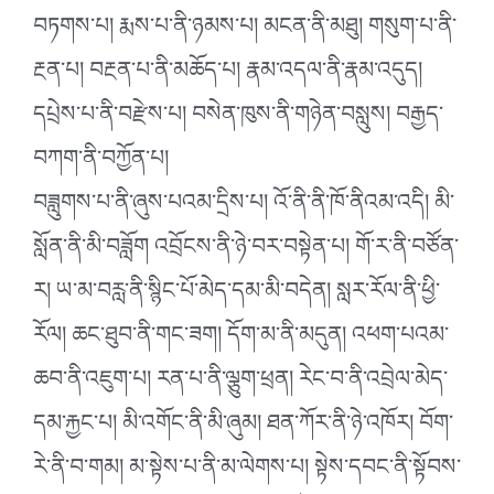
བཏགས་པ། རྨས་པ་ནི་ཉམས་པ། མངན་ནི་མཐུ། གསུག་པ་ནི་
རྔན་པ། བརྔན་པ་ནི་མཆོད་པ། རྣམ་འདལ་ནི་རྣམ་འདུད།
དཔྲེས་པ་ནི་བརྫེས་པ། བསེན་ཁུས་ནི་གཉེན་བསླུས། བརྒྱད་
བཀག་ནི་བཀྱོན་པ།
བཟླུགས་པ་ནི་ཞུས་པའམ་དྲིས་པ། འོ་ནི་ནི་ཁོ་ནིའམ་འདི། མི་
སློན་ནི་མི་བཟློག འབྲོངས་ནི་ཉེ་བར་བསྟེན་པ། གོ་ར་ནི་བཙོན་
ར། ཡ་མ་བརླ་ནི་སྙིང་པོ་མེད་དམ་མི་བདེན། སླར་རོལ་ནི་ཕྱི་
རོལ། ཆང་ཐུབ་ནི་གང་ཟག། དོག་མ་ནི་མདུན། འཕག་པའམ་
ཆབ་ནི་འཇུག་པ། རན་པ་ནི་ལྕུག་ཕྲན། རེང་བ་ནི་འབྲེལ་མེད་
དམ་རྐྱང་པ། མི་འགོང་ནི་མི་ཞུམ། ཐན་ཀོར་ནི་ཉེ་འཁོར། བོག་
རེ་ནི་བ་གམ། མ་སྟེས་པ་ནི་མ་ལེགས་པ། སྟེས་དབང་ནི་སྟོབས་