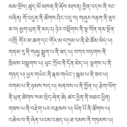
མམ་གྲོས། ཚུད་མོ་མཁན་ནི་རྐོས་མཁན། གྱིན་འདས་ནི་རང་
བཞིན། གོ་འདུན་ནི་ཚོགས་ཤིང་འདུ་བ། གཞུར་བརྟག་ནི་ཟུར་
ཟ་བ། མྱག་ཕྲན་ནི་མདའ། ཉེར་བསྡོགས་ནི་སྟ་གོན་ནམ་སྔོན་
འགྲོ། གོར་མ་ཆག་དང་གོར་མ་བཀུམ་པ་ནི་ཐེ་ཚོམ་མེད་པ།
གནམ་རུ་ནི་གཞུ། སྦྲུག་པ་ནི་ཟད་པ། བཀར་བཏགས་ནི་
ཁྲིམས་བསྒྲགས་པ། ཕུང་ཀྲོལ་ནི་དོན་མེད་པ། ལྷགས་པ་ནི་
གཏད་པ། ཕྱར་གཡེང་ནི་རྣམ་གཡེང༌། སྒམ་པ་ནི་ཟབ་པ།
བགམ་པ་ནི་ཉམས་སད་པ། མནབས་པ་ནི་གྱོན་པ། རྩེག་ལོག་
ནི་ཕྲན་ཚེགས་སམ་སྲེད་ཞེན་ཆེ། ཚར་ཕྱིན་ནི་མཐར་ཕྱིན།
གཟས་པ་ནི་བརྡེག་པར་བརྩམས་པ། ཕོན་པོ་ནི་ཚོགས་པ།
འཆེལ་བ་ནི་ཞེན་པའམ་འཆད་པ། ཐ་རམས་ནི་གཏམས་པ།