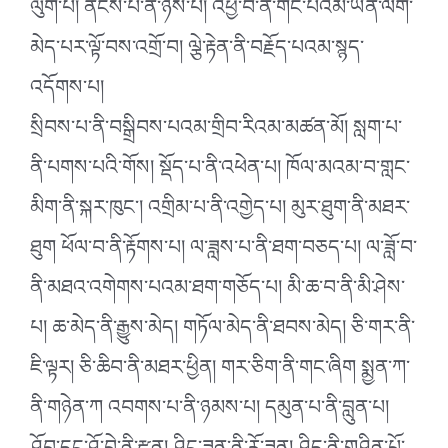
ལུག་པ། ནོངས་པ་ནི་ཉེས་པ། འཕྱེ་བོ་ནི་གོང་པོའམ་ཡན་ལག་
མེད་པར་ལྟོ་བས་འགྲོ་བ། ལྕེ་རྟེན་ནི་བརྗོད་པའམ་སྙད་
འདོགས་པ།
སྲིབས་པ་ནི་བསྒྲིབས་པའམ་གྲིབ་རིའམ་མཚན་མོ། སླག་པ་
ནི་པགས་པའི་གོས། སྡོད་པ་ནི་འཕེན་པ། ཁོལ་མའམ་བ་གླང་
མིག་ནི་སྐར་ཁུང༌། འགྲིམ་པ་ནི་འགྱེད་པ། མུར་ཐུག་ནི་མཐར་
ཐུག ཕོལ་བ་ནི་རྟོགས་པ། ལ་ཟླས་པ་ནི་ཐག་བཅད་པ། ལ་ཟློ་བ་
ནི་མཐའ་འགེགས་པའམ་ཐག་གཅོད་པ། མི་ཆ་བ་ནི་མི་ཤེས་
པ། ཆ་མེད་ནི་རྒྱུས་མེད། གཏོལ་མེད་ནི་ཐབས་མེད། ཅི་གར་ནི་
ཇི་ལྟར། ཅི་ཆིབ་ནི་མཐར་ཕྱིན། གར་ཅིག་ནི་གང་ཞིག སྨྱན་ཀ་
ནི་གཉེན་ཀ འབགས་པ་ནི་ཉམས་པ། དམུན་པ་ནི་བླུན་པ།