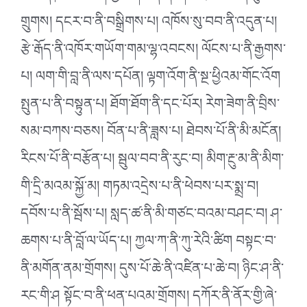
གྲུགས། དངར་བ་ནི་བསྒྲིགས་པ། འཁོས་སུ་བབ་ནི་འདུན་པ།
རྩེ་རྒོད་ནི་འཁོར་གཡོག་གམ་ལྷ་འབངས། ལོངས་པ་ནི་རྒྱགས་
པ། ལག་གི་བླ་ནི་ལས་དཔོན། ལྟག་འོག་ནི་སྔ་ཕྱིའམ་གོང་འོག
སྤུན་པ་ནི་བསྟུན་པ། ཐོག་ཐོག་ནི་དང་པོར། རེག་ཟེག་ནི་བྲིས་
སམ་བཀས་བཅས། བོན་པ་ནི་ཟླས་པ། ཐེབས་པོ་ནི་མི་མངོན།
རིངས་པོ་ནི་བརྩོན་པ། སྦུལ་བབ་ནི་རུང་བ། མིག་རྔུ་མ་ནི་མིག་
གི་དྲི་མའམ་སྐྱོ་མ། གཏམ་འདྲེས་པ་ནི་ཕེབས་པར་སྨྲ་བ།
དབོས་པ་ནི་སྦོས་པ། སླད་ཚ་ནི་མི་གཙང་བའམ་བཤང་བ། ཤ་
ཆགས་པ་ནི་བློ་ལ་ཡོད་པ། ཀྱལ་ཀ་ནི་ཀུ་རེའི་ཚིག བསྟང་བ་
ནི་མགོན་ནམ་གྲོགས། དུས་པོ་ཆེ་ནི་འཛིན་པ་ཆེ་བ། ཉིང་ཤ་ནི་
རང་གི་ཤ སྟོང་བ་ནི་ཕན་པའམ་གྲོགས། དཀོར་ནི་ནོར་གྱི་ཞེ་