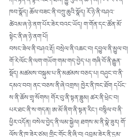
རྐང་རྟེན་ནི་སྟེང་འཛེག་ཐེམ། སྐྱུ་རུམ་ནི་ཚོད་མ། ཁབ་རལ་ནི་
ཁབ་སྣོད། ཆོལ་བཟང་ནི་བཀྲུ་ཆུའི་སྣོད། རོ་ཉེ་ནི་བཤའ་
ཚེའམ་ཞ་ཉེ་ནག་པོར་ཟེར་བའང་ཡོད། ག་གོན་དང་ཚོན་མོ་
སྟེང་ནི་ཞ་ཉེ་ནག་པོ།
བསང་ཟེལ་ནི་བཤའ་རྡོ། བསྲེལ་ནི་འཆང་བ། དབྱུལ་ནི་མྱུལ་བ།
གོ་རེ་ལོང་ནི་ལག་གཡོག་གམ་གད་བྱེད་པ། གཞི་བོ་ནི་རྒྱུན་
སྡོད། མཚམས་བསྐུམ་པ་ནི་མཚམས་བཅད་པ། བཤུང་བ་ནི་
དམའ་བབ། ནང་བཅས་ནི་ཞེ་འགྲས། ཁྱེར་ནི་ཁང་ཐོག དཔོང་
ས་ནི་ཆོས་གྲྭ་སོགས། གོར་བུ་ནི་སྟན་ཟླུམ། ཚར་ནི་ཕྲེང་བ།
པར་ཐང་ནི་ས་གདན། ཨ་མོ་ནིག་ནི་སྟན་རིང༌། བསྙིལ་བ་ནི་
ཕྱིར་འདོན། བསེལ་བྱེད་ནི་ལམ་སྐྱེལ། ཐགས་མ་ནི་སྣེ་ཟུར། གོ་
ལོས་ནི་ཁ་ཟེར་ཙམ། གྱིང་གོང་ནི་ཞི་བ། འབྲམ་ཟེར་ནི་དུམ་