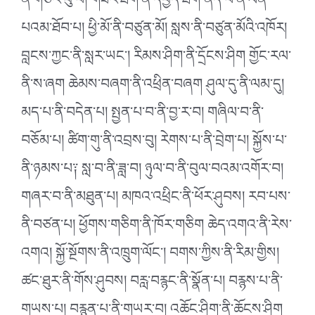
ནི་གཅེར་བུ་པ། གཟར་ཐག་ནི་དཔྱད་ཐག ནོད་པ་ནི་ལེན་
པའམ་ཐོབ་པ། ཕྱི་མོ་ནི་བཙུན་མོ། སླས་ནི་བཙུན་མོའི་འཁོར།
བླངས་ཀྱང་ནི་སླར་ཡང༌། རིམས་ཤིག་ནི་དྲོངས་ཤིག གྱོང་རལ་
ནི་ས་ཞག ཆེམས་བཞག་ནི་འཕྲིན་བཞག ཤུལ་དུ་ནི་ལམ་དུ།
མད་པ་ནི་བདེན་པ། སྤྱན་པ་བ་ནི་བྱ་ར་བ། གཞིལ་བ་ནི་
བཅོམ་པ། ཚིག་གུ་ནི་འབྲས་བུ། རེགས་པ་ནི་བྲེག་པ། སྐྱོས་པ་
ནི་ཉམས་པ༑ སླ་བ་ནི་ཟླ་བ། ཉུལ་བ་ནི་བུལ་བའམ་འགོར་བ།
གཞར་བ་ནི་མཐུན་པ། མཁའ་འཕྲིང་ནི་ཕོར་ཤུབས། རབ་པས་
ནི་བཙན་པ། ཕྱོགས་གཅིག་ནི་ཁོར་གཅིག ཆེད་འགའ་ནི་རེས་
འགའ། སྐྱོ་སྔོགས་ནི་འཁྲུག་ལོང༌། བགས་ཀྱིས་ནི་རིམ་གྱིས།
ཚང་ཐུར་ནི་གོས་ཤུབས། བརླ་བརྙང་ནི་སྣོན་པ། བརྙས་པ་ནི་
གཡས་པ། བརྙན་པ་ནི་གཡར་བ། འཆོང་ཤིག་ནི་ཆོངས་ཤིག