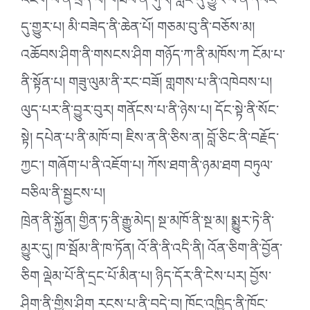
འཛེག་པ་ནི་ཕྲད་པ། གཟེབ་ནི་གུར། ཀློང་དུ་གྱུར་པ་ནི་དབང་
དུ་གྱུར་པ། མི་བཟེད་ནི་ཆེན་པོ། གཅམ་བུ་ནི་བཅོས་མ།
འཆོབས་ཤིག་ནི་གསངས་ཤིག གཉོད་ཀ་ནི་མཁོས་ཀ ངོམ་པ་
ནི་སྟོན་པ། གཟུ་ལུམ་ནི་རང་བཟོ། གླགས་པ་ནི་འཁེབས་པ།
ལུད་པར་ནི་བྱུར་བུར། གནོངས་པ་ནི་ཉེས་པ། དོང་སྟེ་ནི་སོང་
སྟེ། དཔེན་པ་ནི་མཁོ་བ། ཇིས་ན་ནི་ཅིས་ན། བློ་ཅིང་ནི་བརྗོད་
ཀྱང༌། གཞོག་པ་ནི་འཇོག་པ། ཀོས་ཐག་ནི་ཉམ་ཐག བཏུལ་
བཅིལ་ནི་སྦྱངས་པ།
ཁྲེན་ནི་སྐྱོན། གྱིན་ཏ་ནི་རྒྱུ་མེད། སྔ་མཁོ་ནི་སྔ་མ། སྨྱུར་ཏེ་ནི་
མྱུར་དུ། ཁ་སྦོམ་ནི་ཁ་ཏོན། འོ་ནི་ནི་འདི་ནི། འོན་ཅིག་ནི་བྱོན་
ཅིག ལྡེམ་པོ་ནི་དྲང་པོ་མིན་པ། ཉིད་དོར་ནི་ངེས་པར། བྱོས་
ཤིག་ནི་གྱིས་ཤིག རངས་པ་ནི་བདེ་བ། ཁོང་འཁྱིད་ནི་ཁོང་