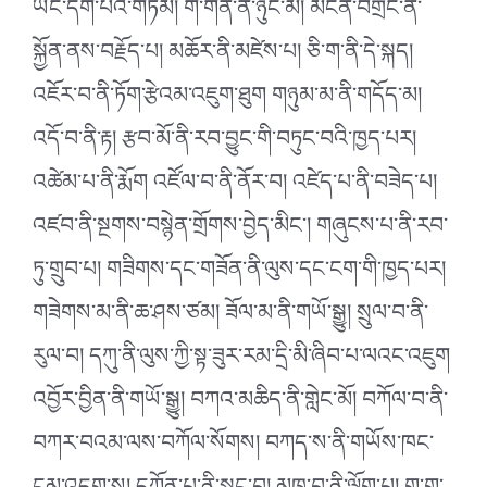
ཡང་དག་པའི་གཏམ། ག་གོན་ནི་ཉུང་མ། མངན་བགྲང་ནི་
སྐྱོན་ནས་བརྗོད་པ། མཆོར་ནི་མཛེས་པ། ཅི་ག་ནི་དེ་སྐད།
འཇོར་བ་ནི་ཏོག་རྩེའམ་འཇུག་ཐུག གཉུམ་མ་ནི་གདོད་མ།
འདོ་བ་ནི་རྟ། རྩབ་མོ་ནི་རབ་བྱུང་གི་བཏུང་བའི་ཁྱད་པར།
འཚེམ་པ་ནི་རྨོག འཛོལ་བ་ནི་ནོར་བ། འཛེད་པ་ནི་བཟེད་པ།
འཛབ་ནི་སྔགས་བསྙེན་གྲོགས་བྱེད་མིང༌། གཞུངས་པ་ནི་རབ་
ཏུ་གྲུབ་པ། གཟིགས་དང་གཟོན་ནི་ལུས་དང་ངག་གི་ཁྱད་པར།
གཟེགས་མ་ནི་ཆ་ཤས་ཙམ། ཟོལ་མ་ནི་གཡོ་སྒྱུ། སྲུལ་བ་ནི་
རུལ་བ། དཀུ་ནི་ལུས་ཀྱི་སྟ་ཟུར་རམ་དྲི་མི་ཞིབ་པ་ལའང་འཇུག
འབྱོར་བྱིན་ནི་གཡོ་སྒྱུ། བཀའ་མཆིད་ནི་གླེང་མོ། བཀོལ་བ་ནི་
བཀར་བའམ་ལས་བཀོལ་སོགས། བཀད་ས་ནི་གཡོས་ཁང་