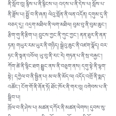
ནི་སློབ་བུ། རྙིས་པ་ནི་རྙིངས་པ། འདས་པ་ནི་དེས་པ། སློས་པ་
ནི་ཟློས་པ། སྨྱོ་བ་ནི་ཞན། ལེའུ་གློན་ནི་ལན་འདོན། དགུམ་དུ་ནི་
བཅད་དུ༑ འདྲག་མཐིལ་ནི་ལག་མཐིལ། བུམ་བུ་ནི་བུམ་ཆུང༌།
རྩིག་གུ་ནི་རྩིག་པ། བྲུངས་ཀྱང་ནི་ཀུང་ཀྱང༌། ནན་ཐུར་ནི་ནན་
ཏན། གཡུར་རམ་ཡུར་ནི་གཉིད། སྒྲེའུ་ཆུང་ནི་འཛག་སྣོད། བར་
ཏང་ནི་སྟན་འབོལ། ཡུ་བུ་ནི་རང་རེ། གཏན་པ་ནི་སྲ་བརྐྱང༌།
ཀོག་ཚེ་ནི་སྙིང་ཐག སྨྱུང་ནས་ནི་བཅུག་ནས། དགུ་སྟེ་ནི་ལྷག་
སྟེ༑ དཀྱེལ་བ་ནི་སྦྱིན་པ། མ་ལ་ནི་མོད་ལ། འདོད་འགྲོ་ནི་སྨད་
འཚོང༌། ངོག་གོ་ནི་ནོན་ཏོ། ཐོང་ཁོར་ནི་གར་བུ། འགེབས་པ་ནི་
སྒྲིབ་པ།
ཁྲོལ་བ་ནི་ཤེས་པ། མཚན་དཀོར་ནི་མཚན་ལེགས། དུབས་སུ་