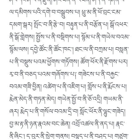
ཤོབ་དང་ཤོ་བེ་ནི་རྫུན། ཤིང་ཟན་ནི་རོ་ཟན། ཤིད་ནི་གཤིན་པོ་
ལ་དམིགས་པའི་དགེ་བ་བསྒྲུབས་པ། ཕྲུ་མ་ནི་ཕོ་བྲང་ངམ་
དམག་སྒར། སྤོང་བ་ནི་རྩེ་བ། བརྟུན་པ་ནི་བརྩོན་པ། སྒོ་འཕར་
ནི་སྒོ་གླེགས། སྤྱོས་པ་ནི་བསྡིགས་པ། སྙོམ་པ་ནི་གཡེལ་བའམ་
སྙོམ་ལས། དབྱེ་ཚོང་ནི་ཚོང་ཁང༌། ཐང་ལ་ནི་བཀྲམ་པ། བསླན་
པ་ནི་བསྡུས་པའམ་ཕྱོགས་གཏོགས། ཚོག་ཕོར་ནི་རྫོགས་པར།
རྭ་བ་ནི་བཅད་པའམ་གཞོགས་པ༑ གཟེངས་པ་ནི་བརྐྱང་
བའམ་གཟི་བྱིན། འཚེག་པ་ནི་འཇིག་པ། གློས་པ་ནི་རྨོངས་པ།
རྨེན་མེད་ནི་གཏན་མེད། གཡེན་སྤྱོ་བ་ནི་ཅོ་འདྲི། གཡམ་ནི་
ཞར། རྨེད་པ་ནི་གསོལ་བའམ་དྲི་བ། སློང་ཕོར་ནི་ལྷུང་གཟེད།
བྱ་མ་རྟ་ནི་ཉན་རྣའམ་བང་ཆེན། འབྲོ་འཚལ་ནི་ནད་པ། རྣང་
ནི་ཞིང༌། ད་བུར་ནི་སྲེག་གནས། བསྙད་པ་ནི་བཤད་པ། གཙུག་