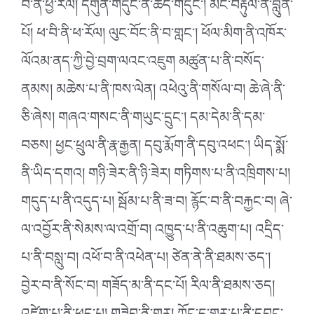
བི་ནི་ཕྱི་རོལ། དགུན་གདུང་ནི་ཚད་གདུང༌། མོང་བརྟུལ་ནི་བླུན་
པོ། ཕ་བི་ནི་ཕ་རོལ། ལུང་བོང་ནི་བ་གླང༌། ཕོལ་མིག་ནི་འཁོར་
ལོའམ་ནད་ཀྱི་བྱེ་བྲག་ལའང་འཇུག མཚུན་པ་ནི་བསོད་
ནམས། མཆེས་པ་ནི་ཁས་ལེན། འཕེའུ་ནི་གསོལ་བ། ཆེ་ཞེ་ནི་
ཅི་ཞེས། གཞའ་གསང་ནི་གཡུང་དྲུང༌། དམ་དེམ་ནི་དམ་
བཅས། ཕྱང་ཕྲུལ་ནི་རྣ་རྒྱན། དབུ་རྨོག་ནི་དབུ་འཕང༌། ཡིད་སྨོ་
ནི་ཡིད་དགའ། གཉི་ཟེར་ནི་ཉི་ཟེར། གཏིགས་པ་ནི་འཁྲིགས་པ།
གདུད་པ་ནི་འདུད་པ། སྦོམ་པ་ནི་ཟ་བ། རྙོང་བ་ནི་བརྐྱང་བ། ཞེ་
ལ་འབྱོར་ནི་སེམས་ལ་འགྲོ་བ། འཁྱུད་པ་ནི་འཆུག་པ། འདྲིད་
པ་ནི་བསླུ་བ། འཕོ་བ་ནི་འཕེན་པ། ཙེན་ནེ་ནི་ཐམས་ཅད༌།
བྱེར་བ་ནི་སོང་བ། གཟོད་མ་ནི་དང་པོ། རིལ་ནི་ཐམས་ཅད།