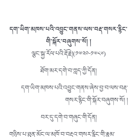
དག་ཡིག་མཁས་པའི་འབྱུང་གནས་ལས་བརྡ་གསར་རྙིང་
གི་སྐོར་བཞུགས་སོ། །
ལྕང་སྐྱ་རོལ་པའི་རྡོ་རྗེ།(༡༧༢༠-༡༧༨༦)
ཐོག་མར་དགེ་བ་ཀླད་ཀྱི་དོན།
དག་ཡིག་མཁས་པའི་འབྱུང་གནས་ཞེས་བྱ་བ་ལས་བརྡ་
གསར་རྙིང་གི་སྐོར་བཞུགས་སོ། །
བར་དུ་དགེ་བ་གཞུང་གི་དོན།
གཉིས་པ་ཐུན་མོང་ལ་མཁོ་བ་
བརྡའ་གསར་རྙིང་གི་རྣམ་