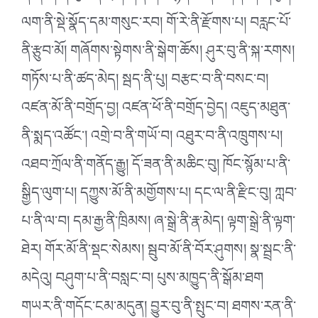
ལག་ནི་སྡེ་སྣོད་དམ་གསུང་རབ། གོ་རེ་ནི་རྫོགས་པ། བརླང་པོ་
ནི་རྩུབ་མོ། གཞོགས་སྟེགས་ནི་སྒེག་ཆོས། ཤུར་བུ་ནི་སྐ་རགས།
གཏོས་པ་ནི་ཚད་མེད། སྦད་ནི་པུ། བརྩང་བ་ནི་བསང་བ།
འཛན་མོ་ནི་བགྲོད་བྱ། འཛན་ཕོ་ནི་བགྲོད་བྱེད། འཇུད་མཐུན་
ནི་སྨད་འཚོང༌། འགྲེ་བ་ནི་གཡོ་བ། འཐུར་བ་ནི་འཁྲུགས་པ།
འཐབ་ཀྲོལ་ནི་གནོད་རྒྱུ། དོ་ཟན་ནི་མཆིང་བུ། ཁོང་སྙོམ་པ་ནི་
སྒྱིད་ལུག་པ། དཀྱུས་མོ་ནི་མགྱོགས་པ། དང་ལ་ནི་རྫིང་བུ། ཀླབ་
པ་ནི་ལ་བ། དམ་རྒྱ་ནི་ཁྲིམས། ཞ་སྒྲེ་ནི་རྣ་མེད། ལྟག་སྒྲེ་ནི་ལྟག་
ཐེར། གོར་མོ་ནི་སྡང་སེམས། སྦུབ་མོ་ནི་བོར་ཤུགས། སྣ་སྦྲང་ནི་
མདེའུ། བཤུག་པ་ནི་བསླང་བ། པུས་མཁྱུད་ནི་སྒོམ་ཐག
གཡར་ནི་གདོང་ངམ་མདུན། བྱུར་བུ་ནི་སྤུང་བ། ཐགས་རན་ནི་