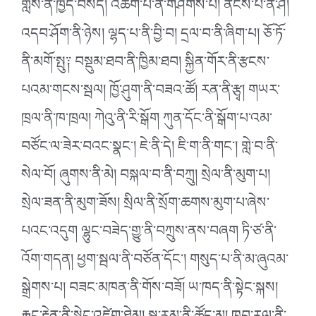
གླས་ནི་ཁྱད་བསད། འཚོག་པ་ནི་གཤེགས་པ། ནོངས་པ་ནི་ཤི།
འདབ་ཤོག་ནི་ཉེས། ལྷད་པ་ནི་བྱི་བ། དྲལ་བ་ནི་ཞིག་པ། ཅོ་ཏོ་
ནི་མགོ་སྤུ༑ བསྡུམ་ཐབ་ནི་ཁྱིམ་ཐབ། སྐྱིན་གོར་ནི་རྩངས་
པའམ་གངས་སྦལ། ཁྱོ་ཤུག་ནི་བཟའ་ཚོ། རན་ནི་རྩྭ། གཡར་
ཁྲལ་ནི་ཁ་ཁྲལ། ཀེའུ་ནི་རི་སྒོག ཀུན་དོང་ནི་སྒོག་པ་འམ་
བཙོང་ལ་ཟེར་བའང་སྣང༌། ཇེ་ནི་དེ། ཇི་ག་ནི་གང༌། གླེ་བ་ནི་
སེལ་བོ། ཞུགས་ནི་མེ། བསྐལ་བ་ནི་བཀྲུ། སྲེལ་ནི་མུག་པ།
སྲེལ་ཟན་ནི་མུག་ཟོས། སྲིལ་ནི་སྲོག་ཆགས་མུག་པ་ཞེས་
པའང་འདུག ལྷུང་བཟེད་གྱུ་ནི་བཀྲུས་ནས་བཞག ཏི་ཙ་ནི་
འོག་གདན། ཕྱག་སྦལ་ནི་བཙོན་དོང༌། གསུད་པ་ནི་མ་ཞུའམ་
སྒྲེགས་པ། བཟང་མཁན་ནི་གོས་བཟོ། ཡ་ཁད་ནི་སྟེང་སྐས།