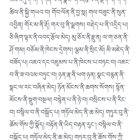
ངམ་འདུག་ས། དཀོན་པ་ནི་སྣང་བ། མཁུ་བ་ནི་ལྡོག་པ། ག་ག་
ཚིལ་ནི་སྐྱི་གཡའ་བ། གོབ་ལོན་ནི་བྱ་སླ། གལ་བཟུང་ནི་སུན་
འབྱིན། གོར་མ་ནི་རྡོ། གར་བུ་ནི་ལྗགས། བརྡེད་པ་ནི་འདྲིད་པ།
ཅི་ཞིག་ལྟར་ནི་འབད་རྩོལ་མེད། མུ་ཅོར་ནི་རྫུན། ལ་ག་ཅན་ནི་
ཤོ་གམ། བཅོམ་ནི་ཁེངས་དྲེགས། ལྕམ་ནི་སྲིང་མོ། མི་མཇེད་ནི་
བཟོད་པ། འཇའ་དང་འཇུམས་པ་ནི་ཁེངས་པ་བཏང་བ། འཇང་
བ་ནི་ཟ་བའམ་བཏུང་བ། ཉན་རྣ་ནི་ཕག་ཉན། སྣང་བརྙན་ནི་
སྣང་ལ་རང་བཞིན་མེད། ཉོན་མོངས་ནི་ཆགས་སོགས། སྙོན་
མོངས་ནི་སྡུག་བསྔལ། བསྙེན་པ་ནི་ཉེ་བ། བསྲིངས་པ་ནི་རིང་
བ། བསྙིལ་བ་ནི་བསྐྲོད་པ། གཏོལ་མེད་ནི་ཆ་མེད། གཏུར་བུ་ནི་
ཆོས་གོས་ཀྱི་སྣོད། བརྟོན་ནི་ཡིད་བརྟན་རུང༌། བསྙིལ་བ་ནི་
བསྐྲོད་པ། གཏོལ་མེད་ནི་ཆ་མེད། གཏུར་བུ་ནི་ཆོས་གོས་ཀྱི་