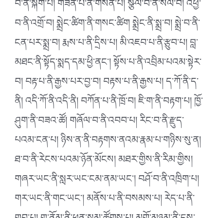
བ་ནི་སྐེག་པ། གཟན་པ་ནི་གསན་པ། སྩེལ་བ་ནི་སེལ་བ། འཕྱེ་
བ་ནི་འགྲོ་བ། སྨྲེང་ཚིག་ནི་གསང་ཚིག སྨྲེང་ནི་སྨྲ་བ། སྨྲེ་བ་ནི་
ངན་པར་སྨྲ་བ། རྨས་པ་ནི་དྲིས་པ། མི་འཇབ་པ་ནི་རྩུབ་པ། བླ་
མཐང་ནི་སྟོད་སྨད་དམ་ཕྱི་ནང༌། སྟོས་པ་ནི་འབྲིམ་པའམ་སྟེར་
བ། བརྟ་པ་ནི་རྒྱས་པར་བྱ་བ། བརྟས་པ་ནི་རྒྱས་པ། ད་ཀོ་ནི་ད་
ནི། འདི་ཀོ་ནི་འདི་ནི། བཀོན་པ་ནི་ཁྲོ་བ། ཇི་ག་ནི་བརྟག་པ། ཁྱོ་
ཤུག་ནི་བཟའ་ཚོ། གཞོལ་བ་ནི་འབབ་པ། རིང་བ་ནི་རྫུད་
པའམ་ངན་པ། ཉིས་ན་ནི་བརྟགས་ནའམ་རྣམ་པ་གཉིས་སུ་ན།
ཐ་བ་ནི་རེངས་པའམ་ཉོན་མོངས། མཐར་གྱིས་ནི་རིམ་གྱིས།
གཞར་ཡང་ནི་སླར་ཡང་ངམ་ནམ་ཡང༌། བཤོ་བ་ནི་འཁྲིག་པ།
གར་ཡང་ནི་གང་ཡང༌། མནོས་པ་ནི་བསམས་པ། རེད་པ་ནི་