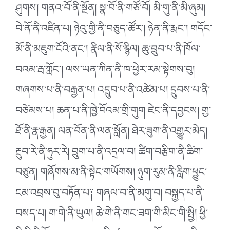
ཤུགས། གནའ་བོ་ནི་སྔོན། སྣ་བོ་ནི་གཙོ་བོ། མི་གུ་ནི་མི་ཞུམ།
བེ་ནོ་ནི་འཛིན་པ། ཉེའུ་གྱི་ནི་བཅུད་ཚོར༌། ཉེན་ནི་རྨང༌། གདོང་
མོ་ནི་མཇུག་ངོའི་ནང༌། རྣིལ་ནི་སོ་རྙིལ། ཆུ་བྲུབ་པ་ནི་ཁོལ་
བའམ་རྦ་ཀློང༌། ལས་ཡན་ཀིན་ནི་ཁ་ཕྱེར་རམ་སྟེགས་བུ།
གཞགས་པ་ནི་བརྒྱན་པ། འདྲུབ་པ་ནི་འཚེམ་པ། དྲུབས་པ་ནི་
བཙེམས་པ། ཆན་པ་ནི་ཁྱེ་བོའམ་གྲི་གུག ཇེང་ནི་དབྱངས། གྱ་
ཐོ་ནི་རྣ་རྒྱན། ལན་བོན་ནི་ལན་སློན། ཐེར་ཟུག་ནི་འགྱུར་མེད།
རྔུབ་རེ་ནི་ཧུར་རེ། བྲུག་པ་ནི་འདྲལ་བ། ཚིག་བརྩིག་ནི་ཚིག་
བཙུན། གཞོགས་མ་ནི་སྟེང་གཡོགས། ཉུག་རུམ་ནི་རླིག་ཕྱུང་
ངམ་འབྲས་བུ་བཏོན་པ༑ གཞལ་བ་ནི་མགུ་བ། བསྐྱད་པ་ནི་
བསད་པ། ག་གེ་ནི་ཡུལ། ཆེ་གེ་ནི་གང་ཟག་གི་མིང་གི་སྤྱི། ཕྱི་