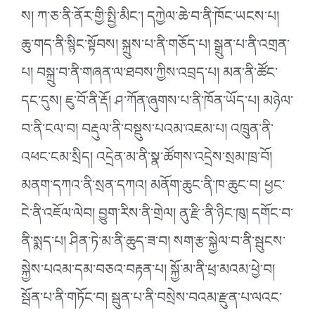
ས། ཀ་ཅ་ནི་ནོར་གྱི་སྤྱི་མིང༌། དཀྱེལ་ཆེ་བ་ནི་ཁོང་ཡངས་པ།
ཆུ་གད་ནི་སྙིང་སྟོབས། སྐྲུས་པ་ནི་གཅོད་པ། སྒྲུན་པ་ནི་འགྲན་
པ། བསྐྲུ་བ་ནི་གཞན་ལ་ཐབས་ཀྱིས་འབྲད་པ། མན་ནི་ཚོང་
དང་དུས། ཇུ་བོ་ནི་རྡོ། ཤ་ཀོན་ཞུགས་པ་ནི་ཁོན་ཡོད་པ། མཉེལ་
བ་ནི་ངལ་བ། བརྡུལ་ནི་བསྡུས་པའམ་འཇམ་པ། འཁྲུན་ནི་
འཕང་ངམ་སྲིད། འདྲེན་མ་ནི་སྣ་ཚོགས་འདྲེས་སྲམ་ཁྲ་བོ།
མནག་དཀའ་ནི་སྲན་དཀའ། མནོག་ཆུང་ནི་ཁ་ཆུང་བ། ཕྱང་
ངེ་ནི་འཇོལ་ལེབ། བྱུག་རིས་ནི་གྲེལ། ནུ་རྫི་ནི་ཉིང་ཁུ། དགོང་བ་
ནི་སྨད་པ། ཤིན་ཏེ་མ་ནི་ཆུད་ཟ་བ། སག་རྩ་སྐྱེལ་བ་ནི་སྦུངས་
སྐྱེས་པའམ་དམ་བཅའ་བརྟན་པ། སྐྱོ་མ་ནི་ཕྲ་མའམ་ཕྱེ་བ།
སྦོན་པ་ནི་གཏོང་བ། སྦུན་པ་ནི་བསྲེས་བའམ་རྫུན་པ་ལའང་