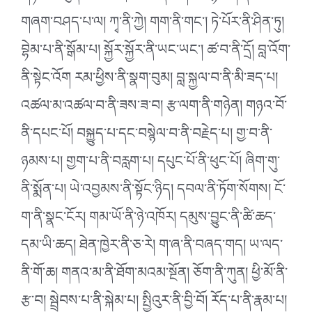
གཞག་བཤད་པ་ལ། ཀྭ་ནི་ཀྱེ། གག་ནི་གང༌། ཏེ་པོར་ནི་ཤིན་ཏུ།
བྷེམ་པ་ནི་སྒོམ་པ། སྐྱོར་སྐྱོར་ནི་ཡང་ཡང༌། ཚ་བ་ནི་དྲོ། བླ་འོག་
ནི་སྟེང་འོག རམ་ཕྱིས་ནི་སྣག་བུམ། བླ་སྐྱལ་བ་ནི་མི་ཟད་པ།
འཚལ་མ་འཚལ་བ་ནི་ཟས་ཟ་བ། རྩ་ལག་ནི་གཉེན། གཉའ་བོ་
ནི་དཔང་པོ། བསྐྱུད་པ་དང་བསྙེལ་བ་ནི་བརྗེད་པ། གྱ་བ་ནི་
ཉམས་པ། གྱག་པ་ནི་བརླག་པ། དཔུང་པོ་ནི་ཕུང་པོ། ཞིག་གུ་
ནི་སྨོན་པ། ཡེ་འབྱམས་ནི་སྟོང་ཉིད། དབལ་ནི་ཏོག་སོགས། ངོ་
ག་ནི་སྣང་ངོར། གམ་ཡོ་ནི་ཉེ་འཁོར། དམུས་བྱུང་ནི་ཚི་ཆད་
དམ་ཡི་ཆད། ཐེན་ཁྱེར་ནི་ཅ་རེ། ག་ཞ་ནི་བཞད་གད། ཡ་ལད་
ནི་གོ་ཆ། གནའ་མ་ནི་ཐོག་མའམ་སྔོན། ཅོག་ནི་ཀུན། ཕྱི་མོ་ནི་
རྩ་བ། སྦྲེབས་པ་ནི་སྐེམ་པ། སྤྱིའུར་ནི་བྱི་བོ། རོད་པ་ནི་རྣམ་པ།