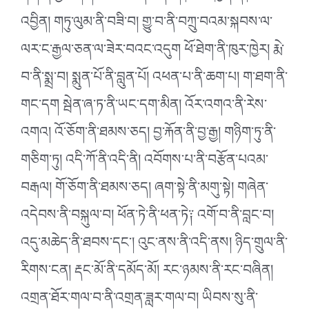
འབྱིན། གཏུ་ལུམ་ནི་བཟི་བ། གྱུ་བ་ནི་བཀྲུ་བའམ་སྐབས་ལ་
ལར་ང་རྒྱལ་ཅན་ལ་ཟེར་བའང་འདུག ཕོ་ཐེག་ནི་ཁུར་ཁྱེར། རྨེ་
བ་ནི་སྨྲ་བ། སྨུན་པོ་ནི་བླུན་པོ། འཕན་པ་ནི་ཆག་པ། ག་ཐག་ནི་
གང་དག སྦེན་ཞ་ཏ་ནི་ཡང་དག་མིན། འོར་འགའ་ནི་རེས་
འགའ། འོ་ཅོག་ནི་ཐམས་ཅད། བྱ་རྐོན་ནི་བྱ་རྒྱ། གཉིག་ཏུ་ནི་
གཅིག་ཏུ། འདི་ཀོ་ནི་འདི་ནི། འབོགས་པ་ནི་བརྩོན་པའམ་
བརྒལ། གོ་ཅོག་ནི་ཐམས་ཅད། ཞག་སྟེ་ནི་མགུ་སྟེ། གཞེན་
འདེབས་ནི་བསྐུལ་བ། ཕོན་ཏེ་ནི་ཕན་ཏེ༑ འགོ་བ་ནི་བླང་བ།
འདུ་མཆེད་ནི་ཐབས་དང༌། འུང་ནས་ནི་འདི་ནས། ཉིད་གྲུལ་ནི་
རིགས་ངན། རྡང་མོ་ནི་དམོད་མོ། རང་ཉམས་ནི་རང་བཞིན།
འགྲན་ཐོར་གལ་བ་ནི་འགྲན་ཟླར་གལ་བ། ཡིབས་སུ་ནི་