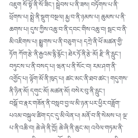
འཇུག སོ་སྟོ་ནི་སོ་ཟིང༌། སྦྲེབས་པ་ནི་ཟས། བཏོགས་པ་ནི་
ཕྲོགས་པ། སྨྲེ་ནི་སྡུག་བསྔལ། རྨྱ་བ་ནི་ཉམས་པ། ཆུམས་པ་ནི་
ཆགས་པ། དུས་ཀྱིས་འཆུ་བ་ནི་དབང་གིས་འཆུ་བ། སྦང་བ་ནི་
མི་འཇིགས་པ། སྨྱུགས་པ་ནི་བཅུག་པ། དཀྲེ་ནི་ཕོ་མཚན་གྱི་
ཏོག ཀོག་རྩེ་ནི་རྒྱའམ་རྙི་རྙོང༌། ཐེར་ཏོ་ནི་རྩེ་མོ། རྫི་ནི་རླུང༌།
བཏུངས་པ་ནི་བསད་པ། ཝན་པ་ནི་སོང་བ། རམ་ཤག་ནི་
འགྱོད་པ། ལྟོག་མོ་ནི་ཁུད་པ། ཚང་མང་ནི་ཐབ་ཚང༌། གདུགས་
ནི་ཉིན་མོ། དགུང་མོ། མཚན་མོ། བསེར་བུ་ནི་རླུང༌།
བསྒོ་བ་རྣར་གཟོན་ནི་བསླབ་བྱ་ལ་མི་ཉན་པར་ཕྱིར་བཟློག་
པའམ་བསྐུལ་ཚིག་དང་དུ་མི་ལེན་པ། མནོ་བ་ནི་སེམས་པ། ལྔ་
པ་ནི་འཆི་བ། ཆེ་ཞེ་ནི་ཁྱོ། ཆེ་ཞི་ནི་ཆུང་མ། འབེལ་གཏམ་ནི་