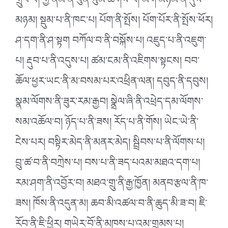
གྲུབ་པ། གྱ་ནོམ་ནི་ཕུན་སུམ་ཚོགས་པ། མགོ་མཉམ་ནི་དུས་
མཉམ། སྡུམ་པ་ནི་ཁང༌པ། པོག་ནི་སྤོས། པོག་པོར་ནི་སྤོས་ཕོར།
ཤ་དག་ནི་ཤ་སྟག བཀོལ་བ་ནི་བསྐོས་པ། འཇུད་པ་ནི་འཇུག་
པ། རྡུབ་པ་ནི་འདུས་པ། ཚམ་ངམ་ནི་འཇིགས་སྟངས། བབ་
ཆོལ་ཕྱར་ཡང་ནི་མ་བསམ་པར་འཕྲིན་ལན། དབུད་ནི་དབུས།
སྣམ་ལོགས་ནི་ཟུར་རམ་རྒྱབ། སྣྲེལ་ཞི་ནི་འཕྲེད་དམ་ལོགས་
སམ་འཆོལ་བ། ཉོད་པ་ནི་ཟས། རོད་པ་ནི་གོས། ཡེང་ཡེ་ནི་
ངེས་པར། བསྟིར་མེད་ནི་མནར་མེད། སྦྲིབས་པ་ནི་ལོགས་པ།
བྲུ་ཚ་བ་ནི་བཀྲེས་པ། བས་པ་ནི་ཟད་པའམ་མཐའ་དག་པ།
རམ་ཤག་ནི་འབྱོར་བ། མཐའ་གྲུ་ནི་རྒྱ་ཁྱོན། མནབ་རྩལ་ནི་ཁ་
ཟས། ཁོས་ནི་འདུན་མ། ཆབ་མི་འཚལ་བ་ནི་ཆུད་མི་ཟ་བ། ཇི་
རོབ་ནི་ཇི་ཕྱིར། གཡེར་བོ་ནི་མཁས་པ་འམ་གྲུམས་པ།