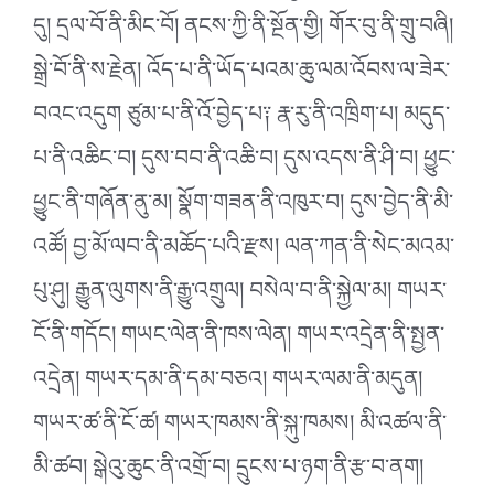
དུ། དྲལ་བོ་ནི་མིང་བོ། ནངས་ཀྱི་ནི་སྔོན་གྱི། གོར་བུ་ནི་གྲུ་བཞི།
སྒྲེ་བོ་ནི་ས་རྗེན། འོད་པ་ནི་ཡོད་པའམ་ཆུ་ལམ་འོབས་ལ་ཟེར་
བའང་འདུག ཙུམ་པ་ནི་འོ་བྱེད་པ༑ རྣ་རུ་ནི་འཁྲིག་པ། མདུད་
པ་ནི་འཆིང་བ། དུས་བབ་ནི་འཆི་བ། དུས་འདས་ནི་ཤི་བ། ཕྱུང་
ཕྱུང་ནི་གཞོན་ནུ་མ། སྣོག་གཟན་ནི་འཁུར་བ། དུས་བྱེད་ནི་མི་
འཚོ། བྱ་མོ་ལབ་ནི་མཆོད་པའི་རྫས། ལན་ཀན་ནི་སེང་མའམ་
པུ་ཤུ། རྒྱུན་ལུགས་ནི་རྒྱུ་འགྲུལ། བསེལ་བ་ནི་སྐྱེལ་མ། གཡར་
ངོ་ནི་གདོང། གཡང་ལེན་ནི་ཁས་ལེན། གཡར་འདྲེན་ནི་སྤྱན་
འདྲེན། གཡར་དམ་ནི་དམ་བཅའ། གཡར་ལམ་ནི་མདུན།
གཡར་ཚ་ནི་ངོ་ཚ། གཡར་ཁམས་ནི་སྐུ་ཁམས། མི་འཚལ་ནི་
མི་ཚབ། སྒེའུ་ཆུང་ནི་འགྲོ་བ། དྲུངས་པ་ཉག་ནི་རྩ་བ་ནག།