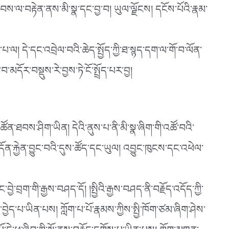
ཐབས་ལ་བརྟེན་ནས་མི་སྣ་དང་བྱ་བ། ཡུལ་ལྗོངས། དངོས་པོའི་རྣམ་
་པ་ལ། དེ་དང་འབྲེལ་བའི་ཆེད་སྤྱོད་ཀྱི་ཐ་སྙད་དག་ལ་གོ་བ་ལོན་
་མདོར་བསྡུས་རེ་བྱས་ཏེ་ངོ་སྤྲོད་པར་བྱ།
ཚོན་ཐབས་ཤིག་ཡིན། དེའི་ནུས་པ་ནི་མི་སྣ་ཞིག་གི་འཚོ་བའི་
་པ། དོན་རྐྱེན་བྱུང་བའི་དུས་ཚོད་དང་ཡུལ། འབྱུང་ཁུངས་དང་འཕེལ་
བྱེ་བྲག་གི་རྒྱས་བཤད་དོ། །སྤྱིའི་རྒྱས་བཤད་ནི་བརྗོད་འདོད་ཀྱི་
བྱེད་པ་ཡིན་པས། ཀློག་པ་པོ་རྣམས་ཀྱིས་སྤྱི་ཁོག་ཙམ་ཞིག་ཤེས་