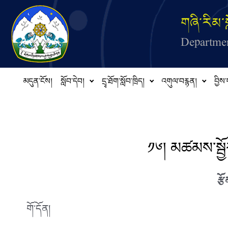
Skip to main content
གཞི་རིམ་ས
Departmen
མདུན་ངོས།
སློབ་དེབ།
དྲྭ་ཐོག་སློབ་ཁྲིད།
འགུལ་བརྙན།
བྱིས་
༡༦། མཚམས་སྦྱ
རྩ
གོ་དོན།