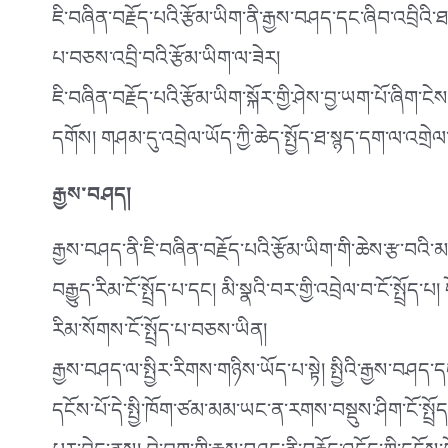
ཇི་བཞིན་བརྗོད་པའི་རྩོམ་ཡིག་ནི་རྒྱས་བཤད་དང་ཞིབ་འབྲིའི་
པ་བཅས་འབྲི་བའི་རྩོམ་ཡིག་ལ་ཟེར།
ཇི་བཞིན་བརྗོད་པའི་རྩོམ་ཡིག་སྐོར་གྱི་ཤེས་བྱ་ཡག་པོ་ཞིག་ངེས
དགོས། གཤམ་དུ་འབྲེལ་ཡོད་ཀྱི་ཆེད་སྤྱོད་ཐ་སྙད་དག་ལ་འགྲེལ་བ
རྒྱས་བཤད།
རྒྱས་བཤད་ནི་ཇི་བཞིན་བརྗོད་པའི་རྩོམ་ཡིག་གི་ཆེས་རྩ་བའི་མ
བརྒྱུད་རིམ་ངོ་སྤྲོད་པ་དང། མི་སྣའི་བར་གྱི་འབྲེལ་བ་ངོ་སྤྲོད
རིམ་སོགས་ངོ་སྤྲོད་པ་བཅས་ཡིན།
རྒྱས་བཤད་ལ་སྤྱིར་རིགས་གཉིས་ཡོད་པ་སྟེ། སྤྱིའི་རྒྱས་བཤད་དང་
དངོས་པོ་དེ་སྤྱི་ཁོག་ཙམ་མམ་ཡང་ན་རགས་བསྡུས་ཤིག་ངོ་སྤྲོད་