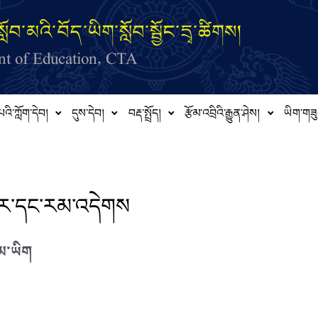
ློབ་མའི་བོད་ཡིག་སློབ་སྦྱོང་དྲྭ་ཚིགས།
t of Education, CTA
པའི་ཀློག་དེབ།
དུས་དེབ།
བརྡ་སྤྲོད།
རྩོམ་འབྲིའི་རྒྱུན་ཤེས།
ཡིག་གཟུ
ོར་དང་རམ་འདེགས
ོམ་ཡིག