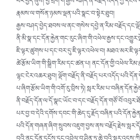
པར་བྱེད་ནུས། བྱེ་བྲག་གི་རྒྱས་བཤད་ནི་བརྗོད་འདོད་ཀྱི་དངོས
རྣམས་ལ་གསོན་ཉམས་ལྡན་པའི་སྣང་བ་སྟེར་ཐུབ།
རྒྱས་བཤད་བྱེད་ཐབས་ལ་ནང་གསེས་དབྱེ་ན་རིམ་བརྗོད་དང་ལྡ
ནི་མི་སྣ་དང་དོན་རྐྱེན་གང་རུང་ཞིག་གི་འཕེལ་རྒྱས་དང་འགྱུར་
ཇི་ལྟར་ཚུགས་པ་དང་བར་དུ་ཇི་ལྟར་འཕེལ་བ། མཐའ་མར་ཇི་ལྟར་
ཚེ་རྩོམ་ཡིག་གི་སྒྲིག་རིམ་དང་ཚན་པ། ནང་དོན་གྱི་འཕེལ་
ལྷང་ངེར་འཆར་ཐུབ། ལྡོག་བརྗོད་ནི་བརྗོད་པར་འདོད་པའི་དོན
པ་ཞིག་རྩོམ་ཡིག་གི་འགོ་རུ་བྲིས་ཏེ། སླར་རིམ་པ་བཞིན་དོན་རྐྱེན
ནི་བརྗོད་དོན་ལ་དོ་སྣང་ཡོང་བ་དང་བརྗོད་དོན་གཙོ་བོ་འབུར
པར་བྱ་བ་དེའི་དགོས་དབང་གི་ཆེད་དུ་རྗོད་བཞིན་པའི་དོན་རྐྱེན
པའི་དོན་གཞན་ཞིག་སྲུབས་འཇུག་བྱས་ནས་བརྗོད་རྗེས་སླར་དོན