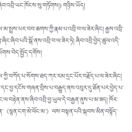
་ཞིབ་འབྲི་ཡང་ཁོངས་སུ་གཏོགས།) གཉིས་ཡོད།
་གྱིས་མ་སྤྲས་པར་བབ་ཆགས་ཀྱི་རྣམ་པ་འབྲི་བ་ལ་ཟེར་ཞིང། རྒྱས་འབྲི་
་ཞིང་ཞིབ་པའི་སྒོ་ནས་འབྲི་བ་ལ་ཟེར་ཏེ། ཞིབ་འབྲི་བྱེད་ཚུལ་འདི་
ོགས་བེད་སྤྱོད་དགོས།
ལྗོངས་ཀྱི་བཀོད་པ་སོགས་ཐད་ཀར་རམ་དྲང་པོར་བརྗོད་པ་ལ་ཟེར་ཞིང།
ི་སྣ་དང་བྱ་དངོས་གཞན་བྲིས་པ་བརྒྱུད་ནས་འབུར་དུ་ཐོན་པར་བྱེད་པ་
ེང་ལ་བརྟེན་ནས་ཞིབ་འབྲི་བྱ་ཡུལ་དེ་བརྒྱན་ནུས་པ་མ་ཟད། ཁོར་
ར་ན་《སྙན་ངག་མེ་ལོང་མ་》ལས་བསྟན་པའི་སྐབས་མིན་བསྟོད་