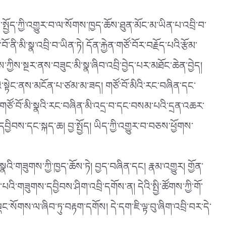
སྤྱོད་ཀྱི་འགྱུར་བ་ལ་སོགས་ཁྱད་ཆོས་ཐུན་མོང་མ་ཡིན་པ་འབྲི་བ་
ནི་མི་སྣ་འབྲི་བ་ཡིན་ཏེ། དོན་རྐྱེན་གཙོ་བོར་བརྗོད་པའི་རྩོམ་
མས་ཀྱིས་སྔར་ནས་བཟུང་མི་སྣ་ཞིབ་འབྲི་བྱེད་པར་མཐོང་ཆེན་བྱེད།
ི་སྟེང་ནས་མངོན་པ་ཙམ་མ་ཟད། གཙོ་བོ་མིའི་རང་བཞིན་དང་
། གཙོ་བོ་མི་སྣའི་རང་བཞིན་མི་འདྲ་བ་དང་བསམ་པའི་དྲན་འཆར་
དབྱིབས་དང་སྐད་ཆ། བྱ་སྤྱོད། ཡིད་ཀྱི་འགྱུར་བ་བཅས་ཕྱོགས་
སྣའི་གཟུགས་ཀྱི་ཁྱད་ཆོས་ཏེ། བྱད་བཞིན་དང། རྣམ་འགྱུར། གྱོན་
འི་གཟུགས་དབྱིབས་ཤིག་འབྲི་དགོས་ན། དེའི་སྤྱི་ཚོགས་ཀྱི་གོ་
་སོགས་ལ་ཞིབ་ཏུ་བརྟག་དགོས། དེ་དག་ཇི་ལྟ་བུ་ཞིག་འབྲི་བར་དེ་