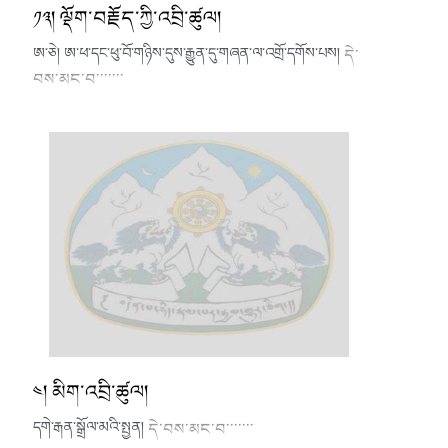
༡༣། ལྡོག་བརྗོད་ཀྱི་འབྲི་ཚུལ།
ཨ་ཅེ། ཨ་ཕ་དང་ཕུ་བོ་གཉིས་དུས་རྒྱུན་དུ་གཞན་ལ་འགྲོ་དགོས་པས།
དེ་
བས་མང་བ་་་་་་་
༤། མིག་འབྲི་ཚུལ།
དགེ་རྒན་སྒྲོལ་མའི་སྤྱན།
དེ་བས་མང་བ་་་་་་་