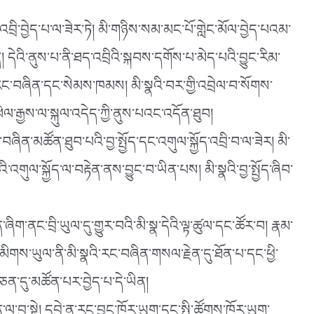
བྲི་བྱེད་པ་ལ་ཟེར་ཏེ། མི་གཉིས་སམ་མང་པོ་གླེང་མོལ་བྱེད་པའམ་
དེའི་ནུས་པ་ནི་ཐད་འབྲིའི་སྐབས་དགོས་པ་མེད་པའི་བྱུང་རིམ་
་རང་བཞིན་དང་སེམས་ཁམས། མི་སྣའི་བར་གྱི་འབྲེལ་བ་སོགས་
ེལ་རྒྱས་ལ་སྐུལ་འདེད་ཀྱི་ནུས་པའང་འདོན་ཐུབ།
ང་བཞིན་མཚོན་ཐུབ་པའི་བྱ་སྤྱོད་དང་འགུལ་སྐྱོད་འབྲི་བ་ལ་ཟེར། མི་
ི་འགུལ་སྐྱོད་ལ་བརྟེན་ནས་བྱུང་བ་ཡིན་པས། མི་སྣའི་བྱ་སྤྱོད་ཞིབ་
ཞིག་ནང་བྲི་ཡུལ་དུ་གྱུར་བའི་མི་སྣ་དེའི་ལྟ་ཚུལ་དང་ཚོར་བ། རྣམ་
་དམིགས་ཡུལ་ནི་མི་སྣའི་རང་བཞིན་གསལ་རྗེན་དུ་ཐོན་པ་དང་ཕྱི་
ཅན་དུ་མཚོན་པར་བྱེད་པ་དེ་ཡིན།