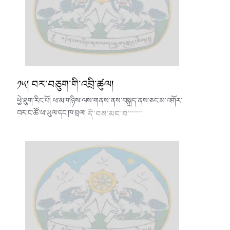
༡༥། བར་བཅུག་གི་འབྲི་ཚུལ།
ཕྱེ་ཐུག་རིང་པོ། ཕ་མ་གཉིས་ལས་གནས་ནས་བསྐྲད་ནས་ཅང་མ་འགོར་
བར་ང་ཚོ་ཕ་ཡུལ་དང་ཁ་བྲལ།
དེ་བས་མང་བ་་་་་་་