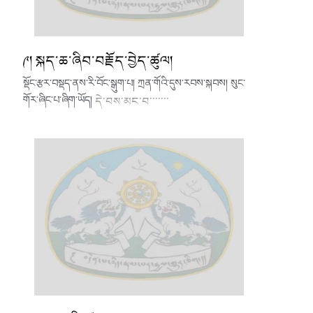
༩། སྐད་ཆ་ཞིབ་བརྗོད་བྱེད་ཚུལ།
སྡོང་རྩར་བསྡད་ནས་རི་བོང་སྒུག་པ། ཀྲན་གོའི་དུས་རབས་སྐབས། སུང་
གོར་ཞིང་པ་ཞིག་ཡོད།
དེ་བས་མང་བ་་་་་་་