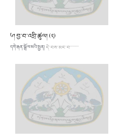
༦། བྱ་བ་འབྲི་ཚུལ། (༢)
དགེ་རྒན་སྒྲོལ་མའི་སྤྱན།
དེ་བས་མང་བ་་་་་་་