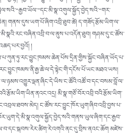
ལ་བྱ་སྟེ། དབྱེ་ན་རང་བྱུང་ཁོར་ཡུག་དང་སྤྱི་ཚོགས་ཁོར་ཡུག་
སྤེལ་སའི་“རྒྱབ་ཡོལ་”དང་མི་སྣ་འགུལ་སྐྱོད་བྱེད་སའི་“གར་
ན། གནས་དུས་ཡག་པོ་ཞིག་འབྲི་ཐུབ་ཚེ། ད་གཟོད་རྩོམ་ཡིག་ལ་
དང་མི་སྣའི་རང་བཞིན་འབྲི་བ་ལ་ནུས་པ་འདོན་ཐུབ། གཤམ་དུ་ང་ཚོས་
་འཆད་པར་བྱའོ། །
ཀུན་ཏུ་རང་བྱུང་ཁམས་ཆེན་པོས་དྲིན་གྱིས་སྐྱོང་བཞིན་ཡོད་པ་
ང་བྱུང་ཁམས་ནི་རྒྱ་ཆེ་ལ་དེ་སྟེང་གི་དངོས་པོ་ཡང་མཐའ་ཡས།
གས་ལ་ཉམས་འགྱུར་ལྡན་ཞིང་དེ་ཡིས་ང་ཚོའི་འཚོ་བ་དང་བསམ་བློ་ལ་
འི་རྩོམ་ཡིག་ཡིན་ནའང་འདྲ། མི་སྣ་གཙོ་བོར་འབྲི་བའི་རྩོམ་ཡིག་
དང་འབྲལ་ཐབས་མེད། ང་ཚོས་རང་བྱུང་ཁོར་ཡུག་ཞིབ་འབྲི་བྱས་པ་
ར་ཡུག་དེ་མི་སྣ་འགུལ་སྐྱོད་བྱེད་སའི་གནས་ཡུལ་ཞིག་དང་རྒྱབ་
སལ་བ་དང་སྐབས་རེར་ཚིག་རེ་འགའི་ནང་དུ་བྲིས་ནའང་ཆོག མཛེས་