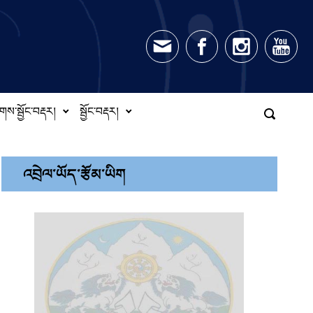
གས་སྦྱོང་བརྡར།
སྦྱོང་བརྡར།
འབྲེལ་ཡོད་རྩོམ་ཡིག