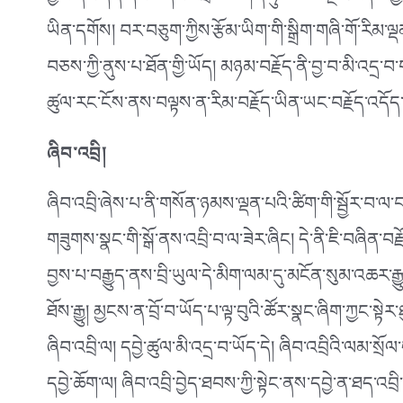
བྱའི་ནང་དོན་དངོས་དང་འབྲེལ་བ་ཤིན་ཏུ་ཆེ་བའི་སྔར་འདས་ཀྱ
ཡིན་དགོས། བར་བཅུག་ཀྱིས་རྩོམ་ཡིག་གི་སྒྲིག་གཞི་གོ་རིམ་ལ
བཅས་ཀྱི་ནུས་པ་ཐོན་གྱི་ཡོད། མཉམ་བརྗོད་ནི་བྱ་བ་མི་འདྲ་བ་
ཚུལ་རང་ངོས་ནས་བལྟས་ན་རིམ་བརྗོད་ཡིན་ཡང་བརྗོད་འདོད་ཀྱ
ཞིབ་འབྲི།
ཞིབ་འབྲི་ཞེས་པ་ནི་གསོན་ཉམས་ལྡན་པའི་ཚིག་གི་སྦྱོར་བ་ལ་བ
གཟུགས་སྣང་གི་སྒོ་ནས་འབྲི་བ་ལ་ཟེར་ཞིང། དེ་ནི་ཇི་བཞིན་བ
བྱས་པ་བརྒྱུད་ནས་བྲི་ཡུལ་དེ་མིག་ལམ་དུ་མངོན་སུམ་འཆར་རྒྱ
ཐོས་རྒྱུ། མྱངས་ན་བྲོ་བ་ཡོད་པ་ལྟ་བུའི་ཚོར་སྣང་ཞིག་ཀྱང་སྟེ
ཞིབ་འབྲི་ལ། དབྱེ་ཚུལ་མི་འདྲ་བ་ཡོད་དེ། ཞིབ་འབྲིའི་ལམ་སྲོལ
དབྱེ་ཆོག་ལ། ཞིབ་འབྲི་བྱེད་ཐབས་ཀྱི་སྟེང་ནས་དབྱེ་ན་ཐད་འབྲི