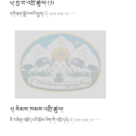
༥། བྱ་བ་འབྲི་ཚུལ། (༡)
དགེ་རྒན་སྒྲོལ་མའི་སྤྱན།
དེ་བས་མང་བ་་་་་་་
༢། སེམས་ཁམས་འབྲི་ཚུལ།
ཇི་བཞིན་བརྗོད་པའི་རྩོམ་ཡིག་གི་འབྲི་དཔེ།
དེ་བས་མང་བ་་་་་་་