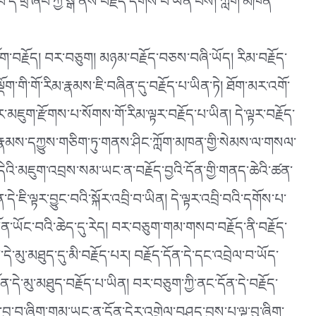
་པོ་དེ་ཕྲ་ཞིབ་ཀྱི་སྒོ་ནས་བརྗོད་དགོས་པ་ཡིན་པས། ཀློག་མཁན་
ོག་བརྗོད། བར་བཅུག། མཉམ་བརྗོད་བཅས་བཞི་ཡོད། རིམ་བརྗོད་
ལྡོག་གི་གོ་རིམ་རྣམས་ཇི་བཞིན་དུ་བརྗོད་པ་ཡིན་ཏེ། ཐོག་མར་འགོ་
མཇུག་རྫོགས་པ་སོགས་གོ་རིམ་ལྟར་བརྗོད་པ་ཡིན། དེ་ལྟར་བརྗོད་
རིམ་རྣམས་དཀྱུས་གཅིག་ཏུ་གནས་ཤིང་ཀློག་མཁན་གྱི་སེམས་ལ་གསལ་
་དེའི་མཇུག་འབྲས་སམ་ཡང་ན་བརྗོད་བྱའི་དོན་གྱི་གནད་ཆེའི་ཚན་
་དེ་ཇི་ལྟར་བྱུང་བའི་སྐོར་འབྲི་བ་ཡིན། དེ་ལྟར་འབྲི་བའི་དགོས་པ་
་ཐོན་ཡོང་བའི་ཆེད་དུ་རེད། བར་བཅུག་གམ་གསབ་བརྗོད་ནི་བརྗོད་
་དེ་མུ་མཐུད་དུ་མི་བརྗོད་པར། བརྗོད་དོན་དེ་དང་འབྲེལ་བ་ཡོད་
་དེ་མུ་མཐུད་བརྗོད་པ་ཡིན། བར་བཅུག་ཀྱི་ནང་དོན་དེ་བརྗོད་