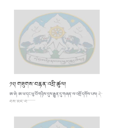
༡༢། གཟུགས་བརྙན་འབྲི་ཚུལ།
ཨ་ཅེ། ཨ་ཕ་དང་ཕུ་བོ་གཉིས་དུས་རྒྱུན་དུ་གཞན་ལ་འགྲོ་དགོས་པས།
དེ་
བས་མང་བ་་་་་་་