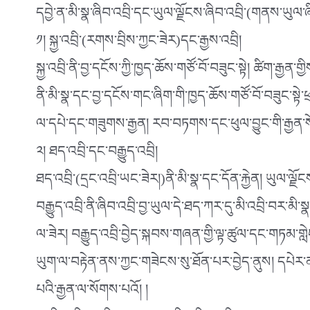
དབྱེ་ན་མི་སྣ་ཞིབ་འབྲི་དང་ཡུལ་ལྗོངས་ཞིབ་འབྲི་(གནས་ཡུལ
༡། སྐྱ་འབྲི་(རགས་བྲིས་ཀྱང་ཟེར)དང་རྒྱས་འབྲི།
སྐྱ་འབྲི་ནི་བྱ་དངོས་ཀྱི་ཁྱད་ཆོས་གཙོ་བོ་བཟུང་སྟེ། ཚིག་རྒྱན
ནི་མི་སྣ་དང་བྱ་དངོས་གང་ཞིག་གི་ཁྱད་ཆོས་གཙོ་བོ་བཟུང་སྟེ་ཕྲ
ལ་དཔེ་དང་གཟུགས་རྒྱན། རབ་བཏགས་དང་ཕུལ་བྱུང་གི་རྒྱན་ས
༢། ཐད་འབྲི་དང་བརྒྱུད་འབྲི།
ཐད་འབྲི་(དྲང་འབྲི་ཡང་ཟེར།)ནི་མི་སྣ་དང་དོན་རྐྱེན། ཡུལ་
བརྒྱུད་འབྲི་ནི་ཞིབ་འབྲི་བྱ་ཡུལ་དེ་ཐད་ཀར་དུ་མི་འབྲི་བར་མ
ལ་ཟེར། བརྒྱུད་འབྲི་བྱེད་སྐབས་གཞན་གྱི་ལྟ་ཚུལ་དང་གཏམ་གླ
ཡུག་ལ་བརྟེན་ནས་ཀྱང་གཟེངས་སུ་ཐོན་པར་བྱེད་ནུས། དཔེ
པའི་རྒྱན་ལ་སོགས་པའོ། །