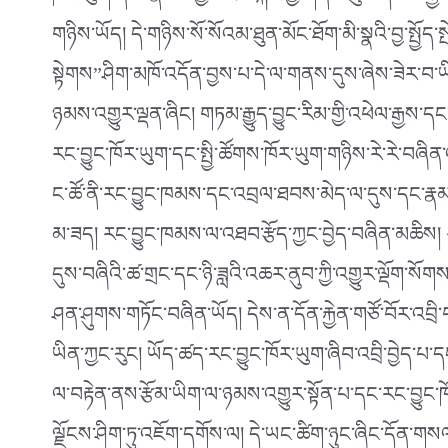
ཁོར་ཡུག་ནི་མི་རྣམས་ཀྱི་མཐའ་སྐོར་གྱི་གནས་ཚུལ་དང་ཆ་རྐྱེན་
གཉིས་ཡོད། དེ་གཉིས་སོ་སོའམ་ཐུན་མོང་ཐོག་མི་སྣའི་བྱ་སྤྱོད་
སྟེགས”ཤིག་མཁོ་འདོན་བྱས་པ་དེ་ལ་གནས་དུས་ཞེས་ཟེར་བ་ཡི
ཉམས་འགྱུར་ལྡན་ཞིང། གཏམ་རྒྱུད་བྱུང་རིམ་གྱི་འཕེལ་རྒྱས་
རང་བྱུང་ཁོར་ཡུག་དང་སྤྱི་ཚོགས་ཁོར་ཡུག་གཉིས་རེ་རེ་བཞིན
ང་ཚོ་ནི་རང་བྱུང་ཁམས་དང་འབྲལ་ཐབས་མེད་ལ་དུས་དང་རྣམ་པ་
མ་ཟད། རང་བྱུང་ཁམས་ལ་འཐབ་རྩོད་ཀྱང་བྱེད་བཞིན་མཆིས། ར
དུས་བཞིའི་ཚ་གྲང་དང་ཉི་ཟླའི་འཆར་ནུབ་ཀྱི་འགྱུར་ལྡོག་སོ
ཤན་ཤུགས་གཏོང་བཞིན་ཡོད། དེས་ན་དོན་རྐྱེན་གཙོ་བོར་འབྲི་བ
ཡིན་ཀྱང་རུང། ཡོད་ཚད་རང་བྱུང་ཁོར་ཡུག་ཞིབ་འབྲི་བྱེད་པ་
ལ་བརྟེན་ནས་རྩོམ་ཡིག་ལ་ཉམས་འགྱུར་སྟོན་པ་དང་རང་བྱུང་ཁོ
ལྗོངས་ཤིག་ཏུ་འཇོག་དགོས་ལ། དེ་ཡང་ཚིག་ཉུང་ཞིང་དོན་ག