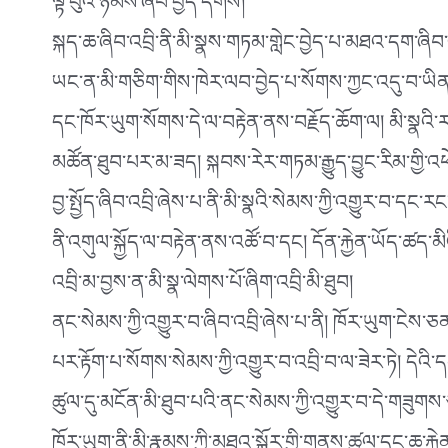
ལྟ་བུའི་ཉམས་ཞིབ་བྱེད་དགོས།
སྐད་ཆ་ཞིབ་འབྲི་ནི་མི་སྣས་གཏམ་གླེང་བྱེད་པ་མཐའ་དག་ཞིབ་འ
ཡང་ན་མི་གཅིག་གིས་ཁེར་ལབ་བྱེད་པ་སོགས་ཀྱང་འདུ་བ་ཡིན། 
དང་ཁོར་ཡུག་སོགས་དེ་ལ་བརྟེན་ནས་བརྗོད་ཆོག་ལ། མི་སྣའི
མཚོན་ཐུབ་པར་མ་ཟད། སྐབས་རེར་གཏམ་རྒྱུད་བྱུང་རིམ་གྱི་འཕ
བྱ་སྤྱོད་ཞིབ་འབྲི་ཞེས་པ་ནི་མི་སྣའི་སེམས་ཀྱི་འགྱུར་བ་དང་ར
ནི་འགུལ་སྐྱོད་ལ་བརྟེན་ནས་འཚོ་བ་དང། དོན་རྐྱེན་ཡོད་ཚད་མིའ
འབྲི་མ་བྱས་ན་མི་སྣ་ལེགས་པོ་ཞིག་འབྲི་མི་ཐུབ།
ནང་སེམས་ཀྱི་འགྱུར་བ་ཞིབ་འབྲི་ཞེས་པ་ནི། ཁོར་ཡུག་ངེས་ཅན་
པར་རྟོག་པ་སོགས་སེམས་ཀྱི་འགྱུར་བ་འབྲི་བ་ལ་ཟེར་ཏེ། དེའི
ཚུལ་དུ་མངོན་མི་ཐུབ་པའི་ནང་སེམས་ཀྱི་འགྱུར་བ་དེ་གཟུགས་