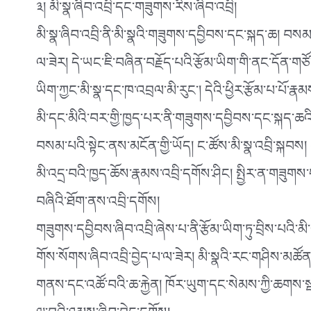
༣། མི་སྣ་ཞིབ་འབྲི་དང་གཟུགས་རིས་ཞིབ་འབྲི།
མི་སྣ་ཞིབ་འབྲི་ནི་མི་སྣའི་གཟུགས་དབྱིབས་དང་སྐད་ཆ། བསམ་
ལ་ཟེར། དེ་ཡང་ཇི་བཞིན་བརྗོད་པའི་རྩོམ་ཡིག་གི་ནང་དོན་གཙོ་བོ་
ཡིག་ཀྱང་མི་སྣ་དང་ཁ་འབྲལ་མི་རུང་། དེའི་ཕྱིར་རྩོམ་པ་པོ་རྣ
མི་དང་མིའི་བར་གྱི་ཁྱད་པར་ནི་གཟུགས་དབྱིབས་དང་སྐད་ཆའ
བསམ་པའི་སྟེང་ནས་མངོན་གྱི་ཡོད། ང་ཚོས་མི་སྣ་འབྲི་སྐབས
མི་འདྲ་བའི་ཁྱད་ཆོས་རྣམས་འབྲི་དགོས་ཤིང། སྤྱིར་ན་གཟུགས་
བཞིའི་ཐོག་ནས་འབྲི་དགོས།
གཟུགས་དབྱིབས་ཞིབ་འབྲི་ཞེས་པ་ནི་རྩོམ་ཡིག་ཏུ་བྲིས་པའི་མི་
གོས་སོགས་ཞིབ་འབྲི་བྱེད་པ་ལ་ཟེར། མི་སྣའི་རང་གཤིས་མཚོན་པ
གནས་དང་འཚོ་བའི་ཆ་རྐྱེན། ཁོར་ཡུག་དང་སེམས་ཀྱི་ཆགས་སྡང