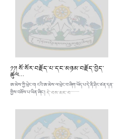
༡༡། སོ་སོར་བརྗོད་པ་དང་མཉམ་བརྗོད་བྱེད་
ཚུལ…
ཨ་མེས་ཀྱི་ཕྲེང་བ། ངའི་ཨ་མེས་ལ་ཕྲེང་བ་ཞིག་ཡོད་པ་དེ་ནི་ཤིང་ཙན་དན་
གྱིས་བཟོས་པ་ཡིན་ཞིང་།
དེ་བས་མང་བ་་་་་་་