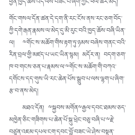
ཕྱིན་ཁྱད་ཆོས་འདི་ལས་བཟང་བ་ཞིག་ཀྱང་ཕལ་ཆེར་མེད།
གོང་གསལ་དོན་ཚན་དེ་དག་ནི་རང་ངོས་ནས་རང་ཅག་བོད་
ཀྱི་དགེ་རྒན་རྣམས་ལ་མེད་དུ་མི་རུང་བའི་ཁྱད་ཆོས་བཞི་ཡིན་
ལ། ༸གོང་ས་མཆོག་གིས་རྟག་ཏུ་ཉམས་བཞེས་གནང་བའི་
རིན་བྲལ་གྱི་མཛད་པ་ཡང་ཡིན་སྙམ། མདོར་ན། བདག་ཅག་
ཁ་བ་གངས་ཅན་པ་རྣམས་ལ་༸གོང་ས་མཆོག་གི་བཀའ་
དགོངས་དད་གུས་ཡི་རང་ཆེན་པོས་སྒྲུབ་པ་ལས་ལྷག་པ་ཞིག་
རྩ་བ་ནས་མེད།
མཐའ་དོན། ༸སྐྱབས་མགོན༸རྒྱལ་དབང་ཐམས་ཅད་
མཁྱེན་ཅིང་གཟིགས་པ་ཆེན་པོ་སྐུ་ཕྲེང་བཅུ་བཞི་པ་༸རྗེ་
བཙུན་འཇམ་དཔལ་ངག་དབང་བློ་བཟང་ཡེ་ཤེས་བསྟན་