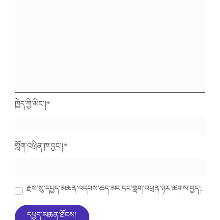
ཁྱེད་ཀྱི་མིང་།
*
གློག་འཕྲིན་ཁ་བྱང་།
*
རྗེས་སུ་དཔྱད་མཆན་འདེབས་ཆེད་མིང་དང་གློག་འཕྲིན་ཉར་ཚགས་བྱེད།.