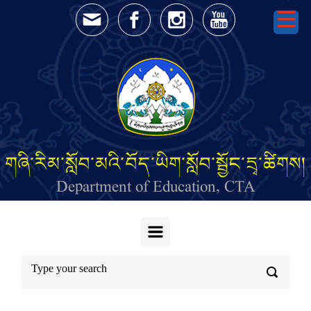
Skip to main content
གཞི་རིམ་སློབ་མའི་བོད་ཡིག་སློབ་སྦྱོང་དྲྭ་ཚིགས།
Department of Education, CTA