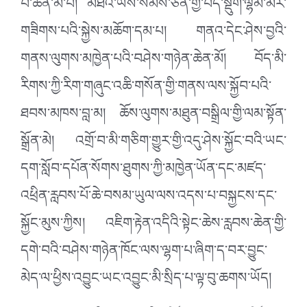
པ་ཆེན་མོ་བ། མཐའ་ཡས་སེམས་ཅན་གྱི་བདེ་སྡུག་ལྷམ་མེར་
གཟིགས་པའི་སྐྱེས་མཆོག་དམ་པ། གནའ་དེང་ཤེས་བྱའི་
གནས་ལུགས་མཁྱེན་པའི་བཤེས་གཉེན་ཆེན་མོ། བོད་མི་
རིགས་ཀྱི་རིག་གཞུང་འཆི་གསོན་གྱི་གནས་ལས་སྐྱོབ་པའི་
ཐབས་མཁས་བླ་མ། ཆོས་ལུགས་མཐུན་བསྒྲིལ་གྱི་ལམ་སྟོན་
སྒྲོན་མེ། འགྲོ་བ་མི་གཅིག་གྱུར་གྱི་འདུ་ཤེས་སྐྱོང་བའི་ཡང་
དག་སློབ་དཔོན་སོགས་ཐུགས་ཀྱི་མཁྱེན་ཡོན་དང་མཛད་
འཕྲིན་རླབས་པོ་ཆེ་བསམ་ཡུལ་ལས་འདས་པ་བསྐྱངས་དང་
སྐྱོང་མུས་ཀྱིས། འཇིག་རྟེན་འདིའི་སྟེང་ཆེས་རླབས་ཆེན་གྱི་
དགེ་བའི་བཤེས་གཉེན་ཁོང་ལས་ལྷག་པ་ཞིག་ད་བར་བྱུང་
མེད་ལ་ཕྱིས་འབྱུང་ཡང་འབྱུང་མི་སྲིད་པ་ལྟ་བུ་ཆགས་ཡོད།