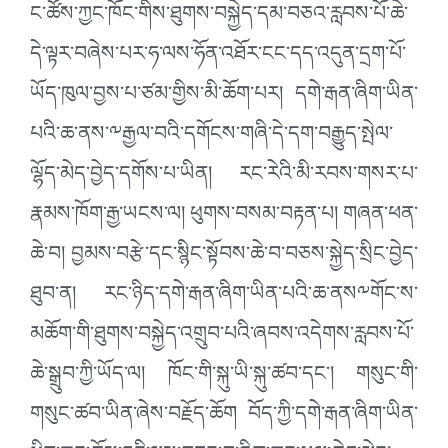
ང་ཚོས་ཀྱང་ཁོང་གིས་ཐུགས་བསྐྱེད་དམ་བཅའ་རླབས་པོ་ཆེ་
དེ་ལྟར་བཞེས་པར་ཧ་ལས་ཧོན་འཐོར་ངང་དད་འདུན་དྲག་པོ་
ཡོད་ཁུལ་བྱས་པ་ཙམ་གྱིས་མི་ཆོག་པར། དགེ་རྒན་ཞིག་ཡིན་
པའི་ཆ་ནས་༸རྒྱལ་བའི་དགོངས་གཞི་དེ་དག་བརྒྱུད་སྤེལ་
ལྷོད་མེད་བྱེད་དགོས་པ་ཡིན། རང་རེའི་མི་རབས་གསར་པ་
རྣམས་ཁོག་རྒྱ་ཡངས་ལ། ཕུགས་བསམ་བརྟན་པ། གཞན་ཕན་
ཆེ་བ། བྱམས་བརྩེ་དང་སྙིང་སྟོབས་ཆེ་བ་བཅས་སྐྱེད་སྲིང་བྱེད་
ཐུབ་ན། རང་ཉིད་དགེ་རྒན་ཞིག་ཡིན་པའི་ཆ་ནས༸གོང་ས་
མཆོག་གི་ཐུགས་བསྐྱེད་འགྲུབ་པའི་ཞབས་འདེགས་རླབས་པོ་
ཆེ་སྒྲུབ་ཀྱི་ཡོད་ལ། ཁོང་གི་སྐུ་ཡི་སྐུ་ཚབ་དང་། གསུང་གི་
གསུང་ཚབ་ཡིན་ཞེས་བརྗོད་ཆོག བོད་ཀྱི་དགེ་རྒན་ཞིག་ཡིན་