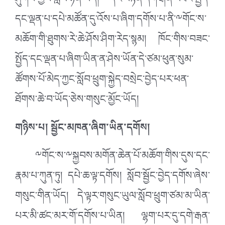
ཤུགས་ཀྱིས་སློབ་ཉེན་ཡོད། དེར་བརྟེན་དགེ་རྒན་བཟང་སྤྱོད་
དང་ལྡན་པ་དཔེ་མཚོན་དུ་འོས་པ་ཞིག་དགོས་པ་ནི་༸གོང་ས་
མཆོག་གི་ཐུགས་རེ་ཆེ་ཤོས་ཤིག་རེད་སྙམ། ཁོང་གིས་བཟང་
སྤྱོད་དང་ལྡན་པ་ཞིག་ཡིན་ན་ཤེས་ཡོན་དེ་ཙམ་ཕུན་སུམ་
ཚོགས་པོ་མེད་ཀྱང་སློབ་ཕྲུག་སྐྱེད་བསྲེང་བྱེད་པར་ཕན་
ཐོགས་ཆེ་བ་ཡོད་ཅེས་གསུང་མྱོང་ཡོད།
གཉིས་པ། སྦྱོང་མཁན་ཞིག་ཡིན་དགོས།
༸གོང་ས་༸སྐྱབས་མགོན་ཆེན་པོ་མཆོག་གིས་དུས་དང་
རྣམ་པ་ཀུན་ཏུ། དཔེ་ཆ་ལྟ་དགོས། སློབ་སྦྱོང་བྱེད་དགོས་ཞེས་
གསུང་གིན་ཡོད། དེ་ལྟར་གསུང་ཡུལ་སློབ་ཕྲུག་ཙམ་མ་ཡིན་
པར་མི་ཚང་མར་གོ་དགོས་པ་ཡིན། ལྷག་པར་དུ་དགེ་རྒན་