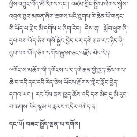
ཕྱིས་འབྱུང་བོད་མི་རིགས་དང་། འཛམ་གླིང་སྤྱི་ལ་ལེགས་སྐྱེས་
འབུལ་ཐུབ་མཁན་ཞིག་ཆགས་པའི་ཐུགས་རེ་ཆེན་པོ་གནང་
གི་ཡོད་པ་གླེང་མི་དགོས་པ་ཞིག་རེད། དེས་ན། སློབ་ཕྲུག་ཞི་
དུལ་བག་ཡོད་ཅིག་གསོ་སྐྱོང་བྱེད་པར་དགེ་རྒན་རང་ཉིད་ཞི་
དུལ་བག་ཡོད་ཅིག་དགོས་རྒྱུ་ཨ་ཅང་བརྗོད་མེད་རེད།
༸གོང་ས་མཆོག་གི་དགོངས་པར་དགེ་རྒན་གྱི་ཁྱད་ཆོས་གལ་
ཆེ་བ་འདི་དང་འདི་རེད་ཅེས་ཡོངས་རྫོགས་གླེང་སློང་བྱེད་
དཀའ་ཡང་། རང་ངོས་ནས་ཁྱད་ཆོས་འདི་དག་མེད་དུ་མི་རུང་
བ་ཆགས་ཡོད་སྙམ་པ་རྣམས་འདིར་བཀོད་ན།
དང་པོ། བཟང་སྤྱོད་ལྡན་པ་དགོས།