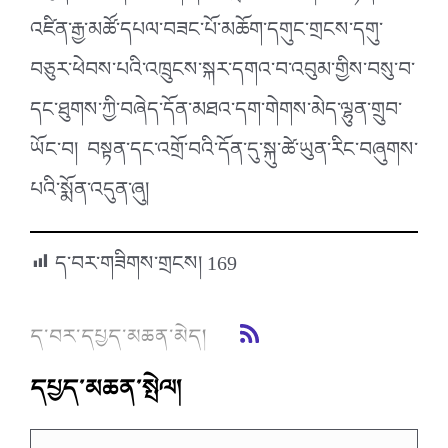
འཛིན་རྒྱ་མཚོ་དཔལ་བཟང་པོ་མཆོག་དགུང་གྲངས་དགུ་
བཅུར་ཕེབས་པའི་འཁྲུངས་སྐར་དགའ་བ་འབུམ་གྱིས་བསུ་བ་
དང་ཐུགས་ཀྱི་བཞེད་དོན་མཐའ་དག་གེགས་མེད་ལྷུན་གྲུབ་
ཡོང་བ། བསྟན་དང་འགྲོ་བའི་དོན་དུ་སྐུ་ཚེ་ཡུན་རིང་བཞུགས་
པའི་སྨོན་འདུན་ཞུ།
ད་བར་གཟིགས་གྲངས།
169
ད་བར་དཔྱད་མཆན་མེད།
དཔྱད་མཆན་སྤེལ།