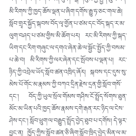
བོད་ཡིག་སོགས་གང་ཡིན་རུང་། སྒོ་གསུམ་གྱི་སྤྱོད་ཚུལ་བོད་
མི་རིགས་ཀྱི་ཁྱད་ཆོས་ལྡན་པ་ཞིག་དགོས་རྒྱུ་ཧ་ཅང་གལ་ཆེ།
སློབ་གྲྭར་སྐྱོད་སྐབས་བོད་ལྭ་གྱོན་པ་ཙམ་དང་བོད་སྐད་ར་མ་
ལུག་བཤད་པ་ཙམ་གྱིས་མི་ཆོག་པར། རང་མི་རིགས་ཀྱི་སྐད་
ཡིག་དང་རིག་གཞུང་ལ་དགའ་ཞེན་ཆེ་ལ་སྦྱོང་སྤྱོད་ཀྱི་བསམ་
པ་ཆེ་བ། མི་རིགས་ཀྱི་ལར་ཞེན་དང་སྤོབས་པ་ལྡན་པ། རང་
ཉིད་ཀྱི་འབྲེལ་ཡོད་སློབ་ཚན་འཁྲིད་ཞོར། སྐབས་དང་དུས་སུ་
མེས་པོ་གོང་མ་རྣམས་ཀྱི་བཀའ་དྲིན་རྗེས་དྲན་གྱི་སློབ་གསོ་
དང་། བོད་ཀྱི་ཡུལ་སྲོལ་གོམས་གཤིས་ངོ་སྤྲོད་སོགས་ཐུན་
མོང་མ་ཡིན་པའི་ཁྱད་ཆོས་རྣམས་དགེ་རྒན་རང་ཉིད་ལ་ངེས་
ཤེས་དང་། སློབ་ཕྲུག་ལ་བརྒྱུད་སྤྲོད་བྱེད་ཐུབ་པ་དགོས། དེ་ལྟར་
བྱུང་ན། ཁྱོད་ཀྱིས་སློབ་ཚན་ཅི་ཞིག་སློབ་ཁྲིད་བྱེད་མིན་ལ་མ་