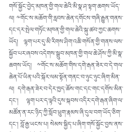
གསོ་སྐྱོང་བྱེད་མཁན་གྱི་གལ་ཆེའི་མི་སྣ་ཤ་སྟག་ཆགས་ཡོད་
ལ། ༸གོང་ས་མཆོག་གི་རླབས་ཆེན་དགོངས་གཞི་རྒྱུན་གནས་
དང་དར་སྤེལ་གཏོང་མཁན་གྱི་གལ་ཆེའི་སྐུ་ཚབ་ཀྱང་ཆགས་
ཡོད། ལྷག་པར་དུ་མི་རིགས་ཤིག་འཆི་གསོན་གྱི་གནས་ལས་
སྐྱོབ་པར་ཞབས་འདེགས་སྒྲུབ་མཁན་གྱི་གལ་ཆེ་ཤོས་ཀྱི་མི་སྣ་
ཆགས་ཡོད། ༸གོང་ས་མཆོག་གིས་དགེ་རྒན་ཟེར་བ་དེ་གལ་
ཆེན་པོ་ཡིན་པའི་སྐོར་ལམ་སྟོན་གནང་བ་ཉུང་ཉུང་ཞིག་མིན་
ལ། དགེ་རྒན་ཟེར་བ་དེར་ཁྱད་ཆོས་གང་དང་གང་དགོས་མིན་
དང་། ལྷག་པར་ད་ལྟའི་དུས་སྐབས་འདིར་དགེ་རྒན་ཞིག་ལ་
མཚོན་ན་རང་ཉིད་ཀྱི་སློབ་ཕྲུག་རྣམས་ཞི་དུལ་བག་ཡོད་ཅིག་
དང་། བློ་རྒྱ་ཡངས་པ། སེམས་སྐྱིད་པ་ཞིག་གསོ་སྐྱོང་བྱས་ནས་