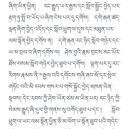
ཞིག་ཡིན་ཕྱིན། རང་རྒྱུད་ཡར་རྒྱས་དང་སློབ་སྦྱོང་བྱེད་པར་
རྟག་ཏུ་སྤྲོ་བ་ཡོད་པ་ཞིག་ངེས་པར་དུ་དགོས། དགེ་རྒན་ཚད་
ལྡན་ཞིག་བྱེད་འདོད་དང་སློབ་ཕྲུག་ལ་དུས་དང་མཐུན་པར་
ལམ་སྟོན་བྱེད་དགོས་ན། དགེ་རྒན་རང་ཉིད་སློབ་གཉེར་དང་
ཡ་མ་བྲལ་བ་ཞིག་དགོས་ལ། ཤེས་བྱའི་རྣམ་གྲངས་མང་པོར་
ཐོས་བསམ་སློབ་གཉེར་བྱེད་ཐུབ་པ་དགོས། ལྷག་པར་དུ་རང་
རིགས་རྣམས་ནི་༸རྒྱལ་བའི་དགོངས་གཞི་ཟབ་མོ་དར་སྤེལ་
གཏོང་བའི་མི་རབས་གསར་པ་གསོ་སྐྱོང་བྱེད་མཁན་ཡིན་
སྟབས། དེང་རབས་ཀྱི་ཤེས་ཡོན་ཙམ་མ་ཡིན་པར། རང་ཉིད་ཀྱི་
སེམས་རྒྱུད་ཞི་དུལ་གྱི་གནས་སུ་འགོད་ཐུབ་པ་དང་། སློབ་
ཕྲུག་ལ་ཡང་ལམ་སྟོན་ཕྱིན་ཅི་མ་ལོག་པ་སྟོན་ཐུབ་པའི་གདེང་