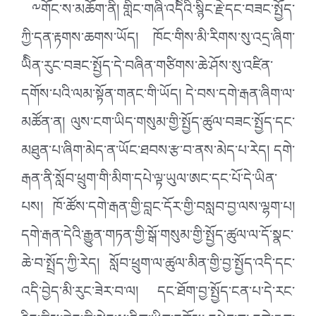
༸གོང་ས་མཆོག་ནི། གླིང་གཞི་འདིིའི་སྙིང་རྗེ་དང་བཟང་སྤྱོད་
ཀྱི་དན་རྟགས་ཆགས་ཡོད། ཁོང་གིས་མི་རིགས་སུ་འདྲ་ཞིག་
ཡིིན་རུང་བཟང་སྤྱོད་དེ་བཞིན་གཙིགས་ཆེ་ཤོས་སུ་འཛིན་
དགོས་པའི་ལམ་སྟོན་གནང་གི་ཡོད། དེ་བས་དགེ་རྒན་ཞིག་ལ་
མཚོན་ན། ལུས་ངག་ཡིད་གསུམ་གྱི་སྤྱོད་ཚུལ་བཟང་སྤྱོད་དང་
མཐུན་པ་ཞིག་མེད་ན་ཡོང་ཐབས་རྩ་བ་ནས་མེད་པ་རེད། དགེ་
རྒན་ནི་སློབ་ཕྲུག་གི་མིག་དཔེ་ལྟ་ཡུལ་ཨང་དང་པོ་དེ་ཡིན་
པས། ཁོ་ཚོས་དགེ་རྒན་གྱི་བླང་དོར་གྱི་བསླབ་བྱ་ལས་ལྷག་པ།
དགེ་རྒན་དེའི་རྒྱུན་གཏན་གྱི་སྒོ་གསུམ་གྱི་སྤྱོད་ཚུལ་ལ་དོ་སྣང་
ཆེ་བ་སྤྲོད་ཀྱི་རེད། སློབ་ཕྲུག་ལ་ཚུལ་མིན་གྱི་བྱ་སྤྱོད་འདི་དང་
འདི་བྱེད་མི་རུང་ཟེར་བ་ལ། དང་ཐོག་བྱ་སྤྱོད་ངན་པ་དེ་རང་