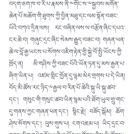
བདག་ཅག་ཁ་བ་རི་པ་རྣམས་ནི་༸གོང་ས་༸སྐྱབས་མགོན་
ཆེན་པོ་མཆོག་གི་ཐུགས་ཀྱི་བྱིན་མཐུ་དང་ལམ་སྟོན་བཟང་
པོའི་བཀའ་དྲིན་ལས། རང་བཞིན་ལས་ལ་བརྩོན་ཞིང་དཔའ་
ངར་ཆེ་བ། གཞུང་དྲང་ཞིང་སེམས་རྒྱུད་བཟང་བ། གཞན་ཕན་
ཆེ་ལ་བློ་རྒྱ་ཡངས་པ་སོགས་འཇིག་རྟེན་གྱི་སྐྱེ་བོ་སྤྱི་ཡོངས་ཀྱི་
ཁྲོད་ན། མི་གཤིས་ཀྱི་བཟང་པོའི་ཡོན་ཏན་དུ་མས་རྒྱན་པ་
ཞིག་ཡིན་པ། འཛམ་གླིང་ཁྱོན་དུ་ལྷམ་མེར་གྲགས་པ་དེ་ཡིན།
བོད་མི་ཚོས་རང་ཉིད་༸རྒྱལ་བ་རིན་པོ་ཆེའི་སྐུ་ཡི་སྐུ་ཚབ་
དང་། གསུང་གི་གསུང་ཚབ་ཡིན་སྙམ་པའི་ཐོག་ཡུལ་གྲུ་གང་
དུ་གནས་ཀྱང་གཞན་ཕན་དང་། སྙིང་རྗེ། བཟོད་སྒོམ། ཆོག་
ཤེས་སོགས་དང་། ལུས་གུས་པ། ངག་འཇམ་པ། ཡིད་དྲང་བ་