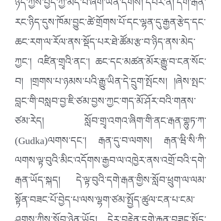
ཉིད་ཀྱིས་བྱེད་ཀྱི་མེད་པ་ཞིག་ཡིན་དགོས། དཔེར་ན། དགེ་རྒན་
རང་ཉིད་དུས་ཁོམ་བྱུང་ཚེ་གྲོགས་པོ་དང་ལྷན་དུ་རྒྱན་རྩེད་དང་
ཆང་རག་ལ་རོལ་ནས་སྡོད་པར་ཐེ་ཚོམ་རྩ་བ་ཉིད་ནས་མེད་
ཀྱང་། འཛིན་གྲྭའི་ནང་། ཆང་དང་མཚན་མོར་རྒྱུ་བ་ངན་སོང་
བ། །གྲགས་པ་ཉམས་པའི་རྒྱུ་ཡིན་དེ་དྲུག་སྤོངས། །ཞེས་སྤང་
བླང་གི་བསླབ་བྱ་ཇི་ཙམ་བྱས་ཀྱང་གད་མོ་ཤོར་བའི་གནས་
ཙམ་རེད། སློབ་གྲྭ་འགའ་ཞིག་གི་ནང་རྒན་གྷུཏ་ཀ་
(Gudka)ལགས་དང་། རྒན་དུ་བ་ལགས། རྒན་ཝི་སི་ཀི་
ལགས་ལྟ་བུའི་མིང་འདོགས་རྒྱབ་ལ་འཁྱེར་ནས་འགྲོ་བའི་དགེ་
རྒན་ཡོད་སྐད། དེ་ལྟ་བུའི་དགེ་རྒན་གྱིས་སློབ་ཕྲུག་ལ་ལམ་
སྟོན་བཟང་པོ་བྱེད་པ་ལས་ལྷག་ཙམ་སྤྱོད་ཚུལ་ངན་པ་ངམ་