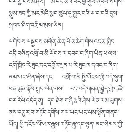
བར་གྱི་བསམ་ཤེས། མི་དང་མིའི་བར་གྱི་གུས་ཞབས་སོགས་
སྣུམ་ཟད་ཀྱི་མར་མེའི་སྣང་ཚུལ་དུ་གྱུར་བའི་ཡ་ང་བའི་དུས་
སྐབས་ཤིག་འགྲིམ་མུས་ཡིན།
༸གོང་ས་༸སྐྱབས་མགོན་ཆེན་པོ་མཆོག་གིས་འཛམ་གླིང་
འདི་བཞིན་འགྲོ་བ་མི་ཡོངས་ལ་དབང་བ་ཞིག་ཡིན་པ་ལས།
འགོ་ཁྲིད་རེ་ཟུང་དང་འབྱོར་ལྡན་པ་རེ་ཟུང་ལ་དབང་བ་ཞིག་
ནམ་ཡང་མིན་ཞེས་དང། འགྲོ་བ་མི་སྤྱི་ཡོངས་ཀྱི་བདེ་སྡུག་
ཕན་ཚུན་ལྟོས་གྲུབ་ཡིན་པས། རང་བདེ་གཞན་སྐྱིད་ཀྱི་འཚོ་
བར་རོལ་འདོད་ན། དང་ཐོག་གཞི་རྩའི་ཤེས་ཡོན་ལམ་ལུགས་
ནས་འགྱུར་བ་གཏོང་དགོས་གལ་ཡང་ཡང་ལམ་སྟོན་གནང་
ཡོད། ཕྱི་དངོས་པོ་ཡར་རྒྱས་གཏོང་རྒྱུ་དང་ལྷན། ནང་སེམས་ཀྱི་