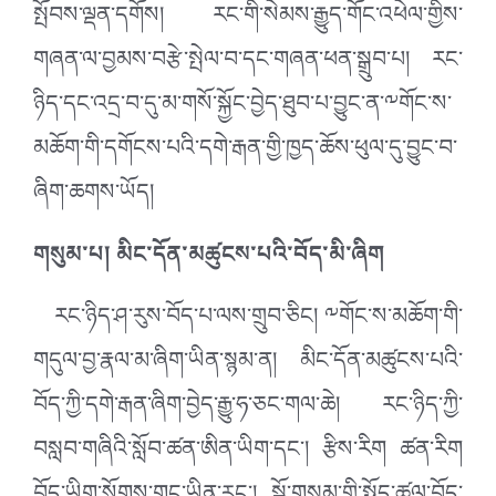
སྤོབས་ལྡན་དགོས། རང་གི་སེམས་རྒྱུད་གོང་འཕེལ་གྱིས་
གཞན་ལ་བྱམས་བརྩེ་སྤེལ་བ་དང་གཞན་ཕན་སྒྲུབ་པ། རང་
ཉིད་དང་འདྲ་བ་དུ་མ་གསོ་སྐྱོང་བྱེད་ཐུབ་པ་བྱུང་ན་༸གོང་ས་
མཆོག་གི་དགོངས་པའི་དགེ་རྒན་གྱི་ཁྱད་ཆོས་ཕུལ་དུ་བྱུང་བ་
ཞིག་ཆགས་ཡོད།
གསུམ་པ། མིང་དོན་མཚུངས་པའི་བོད་མི་ཞིག
རང་ཉིད་ཤ་རུས་བོད་པ་ལས་གྲུབ་ཅིང། ༸གོང་ས་མཆོག་གི་
གདུལ་བྱ་རྣལ་མ་ཞིག་ཡིན་སྙམ་ན། མིང་དོན་མཚུངས་པའི་
བོད་ཀྱི་དགེ་རྒན་ཞིག་བྱེད་རྒྱུ་ཧ་ཅང་གལ་ཆེ། རང་ཉིད་ཀྱི་
བསླབ་གཞིའི་སློབ་ཚན་ཨིན་ཡིག་དང་། རྩིས་རིག ཚན་རིག