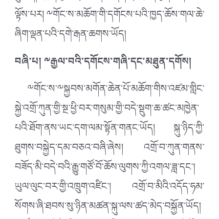
ལྟོས་པར། ༸གོང་ས་མཆོག་གི་དགོངས་པའི་ཁྱད་ཆོས་གལ་ཆེ་
ཞིག་ལྡན་པའི་དགེ་རྒན་ཆགས་ཡོད།
བཞི་པ། ༸རྒྱལ་བའི་དགོངས་གཞི་དང་མཐུན་དགོས།
༸གོང་ས་༸སྐྱབས་མགོན་ཆེན་པོ་མཆོག་གིས་འཛམ་གླིང་
སྐྱེ་འགྲོ་ཀུན་གྱི་སྔ་ཕྱི་བར་གསུམ་གྱི་བདེ་སྡུག་ཆ་ཚང་མཁྱེན་
པའི་ཐོག་ནས་ཡང་དག་ལམ་སྟོན་གནང་ཡོད། སྐུ་ཉིད་ཀྱི་
ཐུགས་བསྐྱེད་དམ་བཅའ་བཞི་ཞེས། འགྲོ་བ་ཀུན་གནས་
བཟོད་མི་བདེ་བའི་རྒྱུ་གཙོ་བོ་ཆོས་ལུགས་ཀྱི་འགལ་ཟླ་དང་།
ཡུལ་ལུང་བར་གྱི་འཁྲུག་འཛིང་། འགྲོ་བ་མིའི་འདོད་ཧམ་
སོགས་ཞི་ཐབས་སུ་ཉིན་མཚན་སྐུ་ལས་ཚད་མེད་བསྐྱོན་ཡོད།