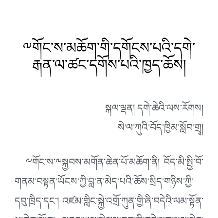
༸གོང་ས་མཆོག་གི་དགོངས་པའི་དགེ་
རྒན་ལ་ཚང་དགོས་པའི་ཁྱད་ཆོས།
སྐལ་ལྡན། དགེ་ཆེའི་ལས་རོགས།
སེ་ལ་ཀུའི་བོད་ཁྱིམ་སློབ་གྲྭ།
༸གོང་ས་༸སྐྱབས་མགོན་ཆེན་པོ་མཆོག་ནི། བོད་མི་སྤྱི་བོ་
གནམ་བསྟན་ཡོངས་ཀྱི་བླ་ན་མེད་པའི་ཆོས་སྲིད་གཉིས་ཀྱི་
དབུ་ཁྲིད་དང་། འཛམ་གླིང་སྐྱེ་འགྲོ་ཀུན་གྱི་ཞི་བདེའི་ལམ་སྟོན་