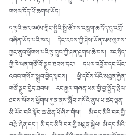
དག་པའི་ལམ་སྟོན་གནང་བའི་གྲུབ་འབྲས་ཡིན་པ་མངོན་
གསལ་དོད་པོ་ཆགས་ཡོད།
ད་ལྟའི་ཆར་འཛམ་གླིང་སྤྱིའི་སྤྱི་ཚོགས་འཁྲུག་ཆ་དོད་དུ་འགྲོ་
བཞིན་ཡོད་པའི་ཁར། དེང་རབས་ཀྱི་ཤེས་ཡོན་ལམ་ལུགས་
ཀྱང་ནུབ་ཕྱོགས་པའི་ལྟ་གྲུབ་ཀྱི་ཤན་ཤུགས་ཆེ་བས། རང་ཉིད་
ཀྱི་ཁེ་ཕན་གཙོ་བོ་སྒྲུབ་ཐབས་དང་། དཔལ་འབྱོར་དང་ཡོང་
འབབ་གསོག་སྒྲུབ་བྱེད་སྟངས། ཕྱི་དངོས་པོའི་མཐུན་རྐྱེན་
གཙོ་སྒྲུབ་བྱེད་ཐབས། རང་རྒྱལ་གཞན་ཕམ་གྱི་བྱ་སྤྱོད་སྤེལ་
ཐབས་སོགས་ཕྱོགས་ཀུན་ནས་སློོབ་གསོའི་ནུས་པ་ཚད་ལྡན་
མི་ཡོང་བའི་སྟོང་ཆ་ཆེན་པོ་ཞིག་གིས། མི་དང་མིའི་བར་གྱི་
བརྩེ་ཞེན་དང་། མི་དང་མིའི་བར་གྱི་མཐུན་སྦྲེལ། མི་དང་མིའི་