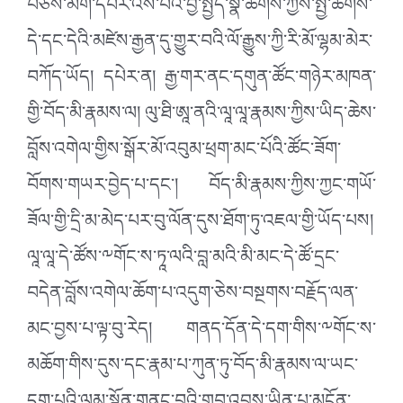
བཅས་མིག་དཔེར་འོས་པའི་བྱ་སྤྱོད་སྣ་ཚོགས་ཀྱིས་སྤྱི་ཚོགས་
དེ་དང་དེའི་མཛེས་རྒྱན་དུ་གྱུར་བའི་ལོ་རྒྱུས་ཀྱི་རི་མོ་ལྷམ་མེར་
བཀོད་ཡོད། དཔེར་ན། རྒྱ་གར་ནང་དགུན་ཚོང་གཉེར་མཁན་
གྱི་བོད་མི་རྣམས་ལ། ལུ་ཐི་ཨཱ་ནའི་ལཱ་ལཱ་རྣམས་ཀྱིས་ཡིད་ཆེས་
བློས་འགེལ་གྱིས་སྒོར་མོ་འབུམ་ཕྲག་མང་པོའི་ཚོང་ཟོག་
བོགས་གཡར་བྱེད་པ་དང་། བོད་མི་རྣམས་ཀྱིས་ཀྱང་གཡོ་
ཟོལ་གྱི་དྲི་མ་མེད་པར་བུ་ལོན་དུས་ཐོག་ཏུ་འཇལ་གྱི་ཡོད་པས།
ལཱ་ལཱ་དེ་ཚོས་༸གོང་ས་ཏཱ་ལའི་བླ་མའི་མི་མང་དེ་ཚོ་དྲང་
བདེན་བློས་འགེལ་ཆོག་པ་འདུག་ཅེས་བསྔགས་བརྗོད་ལན་
མང་བྱས་པ་ལྟ་བུ་རེད། གནད་དོན་དེ་དག་གིས་༸གོང་ས་
མཆོག་གིས་དུས་དང་རྣམ་པ་ཀུན་ཏུ་བོད་མི་རྣམས་ལ་ཡང་