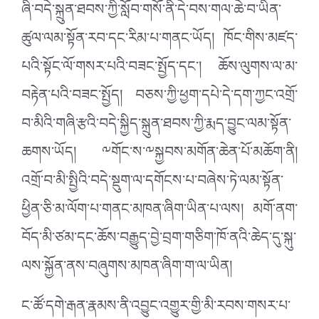
ཞི་བདེ་སྐྲུན་ཐབས་ཀྱི་སློབ་གསོ་ནི་དེ་བས་གལ་ཆེ་བ་ཡིན་
ཚུལ་ལམ་སྟོན་རབ་དང་རིམ་པ་གནང་ཡོད། ཁོང་གིས་མཛད་
པའི་སྟོང་ལོ་གསར་པའི་བཟང་སྤྱོད་དང་། ཆོས་ལུགས་ལ་མ་
བརྟེན་པའི་བཟང་སྤྱོད། བཅས་ཀྱི་ཕྱག་དཔེ་དེ་དག་ཀྱང་འགྲོ་
བ་མིའི་གཞི་རྩའི་བདེ་སྐྱིད་སྐྲུན་ཐབས་ཀྱི་རྨད་བྱུང་ལམ་སྟོན་
ཆགས་ཡོད། ༸གོང་ས་༸སྐྱབས་མགོན་ཆེན་པོ་མཆོག་ནི།
འགྲོ་བ་མི་སྤྱིའི་བདེ་སྡུག་ལ་དགོངས་པ་བཞེས་ཏེ་ལམ་སྟོན་
ཕྱིན་ཅི་མ་ལོག་པ་གནང་མཁན་ཞིག་ཡིན་པ་ལས། མགོ་ནག་
བོད་མི་ཙམ་དང་ཆོས་བརྒྱུད་བྱེ་བྲག་གཅིག་ཁོ་ནའི་ཆེད་དུ་སྐུ་
ལས་སྐྱོན་ནས་བཞུགས་མཁན་ཞིག་ག་ལ་ཡིན།
ང་ཚོ་དགེ་རྒན་རྣམས་ནི་འབྱུང་འགྱུར་གྱི་མི་རབས་གསར་པ་