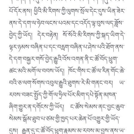
དེ་བཞིན་དེང་དུས་བོད་མི་མང་པོས་རང་གི་རིག་གཞུང་བཟང་
པོ་དོར་ནས། ཕྱིའི་མི་རིགས་ཀྱི་ལུགས་སྲོལ་དེང་དུས་ཡིན་ཟེར་
ནས་དེ་དག་ལ་ཧེབ་ལངས་པའམ་དང་འདོད་ལྟ་བུས་ལད་ཟློས་
བྱེད་ཀྱི་ཡོད། དེར་བརྟེན། སོ་སོའི་མི་རིགས་ཀྱི་སྐད་ཡིག་དེ་
ལྟར་ཉམས་བཞིན་པ་དང་བརླག་བཞིན་པ་ཤེས་པའི་ཐོག་ནས་
དེ་དག་བསྐྱར་གསོ་བྱེད་རྒྱུའི་འོས་འགན་ནི་ང་ཚོ་བོད་ཕྲུག་
ཚང་མའི་མགོ་ལ་བབས་ཡོད། ཁོང་གིས་ང་ཚོ་ལ་རིན་གོང་ཆེ་
བའི་ཅ་ལག་སོགས་འབུལ་རྒྱུའི་ཐུགས་རེ་མི་གནང་བར། ཡ་
རབས་བཟང་སྤྱོད་ཀྱི་གོ་ལ་ཧྲིལ་པོར་མིག་དཔེ་སྟོན་མཁན་
ཞིག་གྱུར་ན་དགོངས་ཀྱི་ཡོད། ང་ཚོས་སེམས་ནང་བྱང་ཆུབ་
སེམས་སྒོམ་ཐུབ་པ་ཙམ་གྱི་ཁྱད་པར་ཆེན་པོ་འགྱུར་གྱི་ཡོད་
དུས། རྒྱུན་དུ་ང་ཚོ་བོད་ཕྲུག་རྣམས་མ་རབས་མ་བྱས་ནས་ཡ་