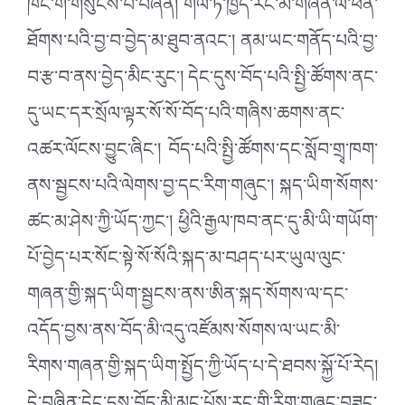
ཁོང་གི་གསུངས་པ་བཞིན། གལ་ཏེ་ཁྱེད་རང་མི་གཞན་ལ་ཕན་
ཐོགས་པའི་བྱ་བ་བྱེད་མ་ཐུབ་ནའང་། ནམ་ཡང་གནོད་པའི་བྱ་
བ་རྩ་བ་ནས་བྱེད་མིང་རུང་། དེང་དུས་བོད་པའི་སྤྱི་ཚོགས་ནང་
དུ་ཡང་དར་སྲོལ་ལྟར་སོ་སོ་བོད་པའི་གཞིས་ཆགས་ནང་
འཚར་ལོངས་བྱུང་ཞིང་། བོད་པའི་སྤྱི་ཚོགས་དང་སློབ་གྲྭ་ཁག་
ནས་སྦྱངས་པའི་ལེགས་བྱ་དང་རིག་གཞུང་། སྐད་ཡིག་སོགས་
ཚང་མ་ཤེས་ཀྱི་ཡོད་ཀྱང་། ཕྱིའི་རྒྱལ་ཁབ་ནང་དུ་མི་ཡི་གཡོག་
པོ་བྱེད་པར་སོང་སྟེ་སོ་སོའི་སྐད་མ་བཤད་པར་ཡུལ་ལུང་
གཞན་གྱི་སྐད་ཡིག་སྦྱངས་ནས་ཨིན་སྐད་སོགས་ལ་དང་
འདོད་བྱས་ནས་བོད་མི་འདུ་འཛོམས་སོགས་ལ་ཡང་མི་
རིགས་གཞན་གྱི་སྐད་ཡིག་སྤྱོད་ཀྱི་ཡོད་པ་དེ་ཐབས་སྐྱོ་པོ་རེད།