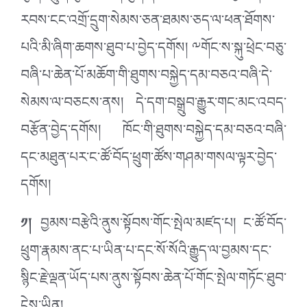
རབས་ངང་འགྲོ་དྲུག་སེམས་ཅན་ཐམས་ཅད་ལ་ཕན་ཐོགས་
པའི་མི་ཞིག་ཆགས་ཐུབ་པ་བྱེད་དགོས། ༸གོང་ས་སྐུ་ཕྲེང་བཅུ་
བཞི་པ་ཆེན་པོ་མཆོག་གི་ཐུགས་བསྐྱེད་དམ་བཅའ་བཞི་དེ་
སེམས་ལ་བཅངས་ནས། དེ་དག་བསྒྲུབ་རྒྱུར་གང་མང་འབད་
བརྩོན་བྱེད་དགོས། ཁོང་གི་ཐུགས་བསྐྱེད་དམ་བཅའ་བཞི་
དང་མཐུན་པར་ང་ཚོ་བོད་ཕྲུག་ཚོས་གཤམ་གསལ་ལྟར་བྱེད་
དགོས།
༡།
བྱམས་བརྩེའི་ནུས་སྟོབས་གོང་སྤེལ་མཛད་པ། ང་ཚོ་བོད་
ཕྲུག་རྣམས་ནང་པ་ཡིན་པ་དང་སོ་སོའི་རྒྱུད་ལ་བྱམས་དང་
སྙིང་རྗེ་ལྡན་ཡོད་པས་ནུས་སྟོབས་ཆེན་པོ་གོང་སྤེལ་གཏོང་ཐུབ་