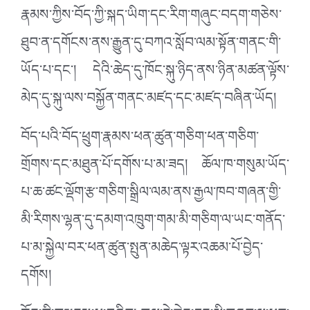
རྣམས་ཀྱིས་བོད་ཀྱི་སྐད་ཡིག་དང་རིག་གཞུང་བདག་གཅེས་
ཐུབ་ན་དགོངས་ནས་རྒྱུན་དུ་བཀའ་སློབ་ལམ་སྟོན་གནང་གི་
ཡོད་པ་དང་། དེའི་ཆེད་དུ་ཁོང་སྐུ་ཉིད་ནས་ཉིན་མཚན་ལྟོས་
མེད་དུ་སྐུ་ལས་བསྐྱོན་གནང་མཛད་དང་མཛད་བཞིན་ཡོད།
བོད་པའི་བོད་ཕྲུག་རྣམས་ཕན་ཚུན་གཅིག་ཕན་གཅིག་
གྲོགས་དང་མཐུན་པོ་དགོས་པ་མ་ཟད། ཆོལ་ཁ་གསུམ་ཡོད་
པ་ཆ་ཚང་ལྡོག་རྩ་གཅིག་སྒྲིལ་ལམ་ནས་རྒྱལ་ཁབ་གཞན་གྱི་
མི་རིགས་ལྷན་དུ་དམག་འཁྲུག་གམ་མི་གཅིག་ལ་ཡང་གནོད་
པ་མ་སྐྱེལ་བར་ཕན་ཚུན་སྤུན་མཆེད་ལྟར་འཆམ་པོ་བྱེད་
དགོས།