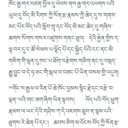
ཁོང་རྒྱ་གར་བཙན་བྱོལ་དུ་ཕེབས་ནས་རྒྱ་གར་འཕགས་པའི་
ཡུལ་དུ་བོད་མི་རིགས་ཀྱི་སོན་རྩ་རྣམས་ཀྱི་ཆེད་དུ་ས་གནས་
མང་པོར་བོད་པའི་སློབ་གྲྭ་དང་བོད་མི་མང་ཆེད་དུ་གཞིས་
ཆགས་སོགས་གསར་འཛུགས་གནང་ཐུབ། དེའི་རྐྱེན་གྱིས་ད་
ལྟ་བར་དུ་ང་ཚོ་སེམས་པ་ལྷོད་པོ་དང་སྐྱིད་པོའི་ངང་ནང་མི་
གཅིག་གི་ལྷན་དུ་ཁང་པ་ཐོག་བརྩེགས་གཅིག་ནང་དུ་བསྡད་
རྒྱུ་བྱུང་བ་དེ་ཧ་ཅང་གི་སྐལ་བ་བཟང་པོ་ཡིན་བསམ་གྱི་འདུག།
༸གོང་ས་རྒྱལ་བ་རིན་པོ་ཆེ་ཁོང་བྱམས་སྙིང་རྗེ་དང་བརྩེ་བ་
ལྡན་་པའི་གང་ཟག་ཞིག་ཡིན་སྟབས། བོད་པའི་བོད་ཕྲུག་
རྣམས་ལ་ཡང་དེའི་གཤིས་ཀ་དེ་འཇགས་ཐུབ་ན་སྙམ་པའི་
ཐུགས་རེ་ཆེན་པོ་དང་། ཆབས་ཅིག་མ་འོངས་བོད་ཀྱི་སོན་རྩ་