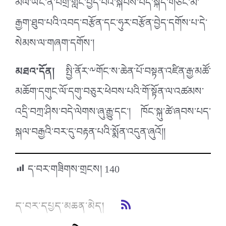
མོལ་ཡང་ན་བགྲོ་གླེང་བྱེད་པའི་སྐབས་བོད་སྐད་གཙང་མ་
རྒྱག་ཐུབ་པའི་འབད་བརྩོན་དང་ཧུར་བརྩོན་བྱེད་དགོས་པ་དེ་
སེམས་ལ་གཞག་དགོས་།
མཐའ་དོན།
སྤྱི་ནོར་༸གོང་ས་ཆེན་པོ་བསྟན་འཛིན་རྒྱ་མཚོ་
མཆོག་དགུང་ལོ་དགུ་བཅུར་ཕེབས་པའི་གོ་སྟོན་ལ་འཚམས་
འདྲི་བཀྲ་ཤིས་བདེ་ལེགས་ཞུ་རྒྱུ་དང་། ཁོང་སྐུ་ཚེ་ཞབས་པད་
སྐལ་བརྒྱའི་བར་དུ་བརྟན་པའི་སྨོན་འདུན་ཞུའོ།།
ད་བར་གཟིགས་གྲངས།
140
ད་བར་དཔྱད་མཆན་མེད།