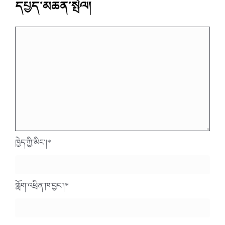
དཔྱད་མཆན་སྤེལ།
ཁྱེད་ཀྱི་མིང་།
*
གློག་འཕྲིན་ཁ་བྱང་།
*