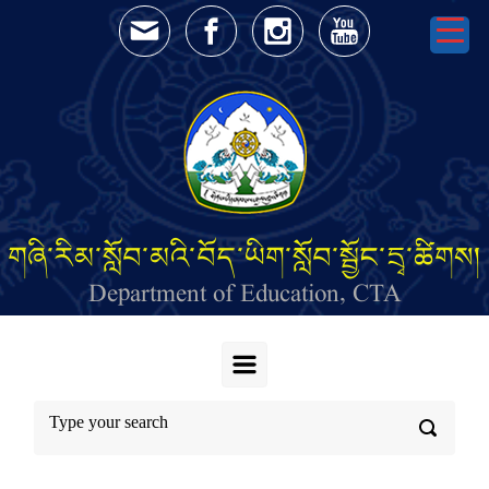
Skip to main content
གཞི་རིམ་སློབ་མའི་བོད་ཡིག་སློབ་སྦྱོང་དྲྭ་ཚིགས།
Department of Education, CTA