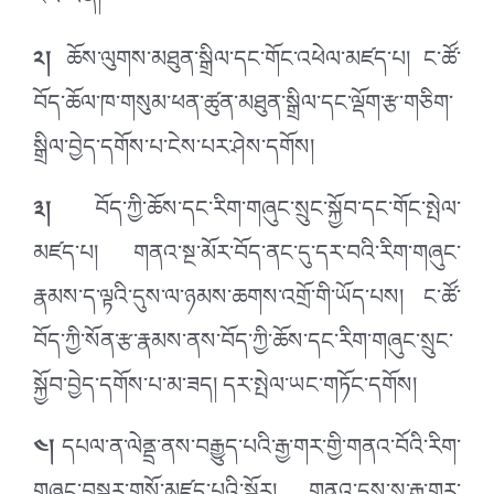
ངེས་ཡིན།
༢།
ཆོས་ལུགས་མཐུན་སྒྲིལ་དང་གོང་འཕེལ་མཛད་པ། ང་ཚོ་
བོད་ཆོལ་ཁ་གསུམ་ཕན་ཚུན་མཐུན་སྒྲིལ་དང་ལྡོག་རྩ་གཅིག་
སྒྲིལ་བྱེད་དགོས་པ་ངེས་པར་ཤེས་དགོས།
༣།
བོད་ཀྱི་ཆོས་དང་རིག་གཞུང་སྲུང་སྐྱོབ་དང་གོང་སྤེལ་
མཛད་པ། གནའ་སྔ་མོར་བོད་ནང་དུ་དར་བའི་རིག་གཞུང་
རྣམས་ད་ལྟའི་དུས་ལ་ཉམས་ཆགས་འགྲོ་གི་ཡོད་པས། ང་ཚོ་
བོད་ཀྱི་སོན་རྩ་རྣམས་ནས་བོད་ཀྱི་ཆོས་དང་རིག་གཞུང་སྲུང་
སྐྱོབ་བྱེད་དགོས་པ་མ་ཟད། དར་སྤེལ་ཡང་གཏོང་དགོས།
༤།
དཔལ་ན་ལེནྡྲ་ནས་བརྒྱུད་པའི་རྒྱ་གར་གྱི་གནའ་བོའི་རིག་