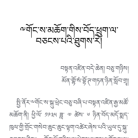
༸གོང་ས་མཆོག་གིས་བོད་ཕྲུག་ལ་
བཅངས་པའི་ཐུགས་རེ།
བསྟན་འཛིན་བདེ་ཆེན། བཅུ་གཉིས།
མོན་གྷོ་སཾ་བྷོ་ཊ་གཏན་ཉིན་སློབ་གྲྭ།
སྤྱི་ནོར་༸གོང་ས་སྐུ་ཕྲེང་བཅུ་བཞི་པ་བསྟན་འཛིན་རྒྱ་མཚོ་
མཆོག་ནི། ཕྱི་ལོ་ ༡༩༣༥ ཟླ་ ༧ ཚེས་ ༦ ཉིན་བོད་མདོ་སྨད་
ཁུལ་གྱི་གྲོང་གསེབ་ཆུང་ཆུང་ལྟག་འཚེར་ཞེས་པའི་ཡུལ་དུ་སྐུ་