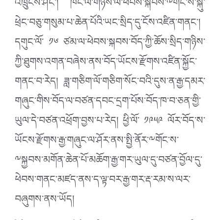
འཁྲུངས་ཤིང་། ཁོང་ལོ་གཉིས་ལ་ཕེབས་སྐབས་༸གོང་ས་སྐུ་
ཕྲེང་བཅུ་གསུམ་པ་ཆེན་པོའི་ཡང་སྲིད་དུ་ངོས་འཛིན་གནང་།
དགུང་ལོ་ ༡༦ ཙམ་ལ་ཕེབས་སྐབས་བོད་ཀྱི་ཆོས་སྲིད་གཉིས་
ཀྱི་ཐུགས་འགན་བཞེས་ནས་བོད་ཡོངས་རྫོགས་འཛིན་སྐྱོང་
གནང་བ་རེད། ཟླ་གཅིག་ལོ་གཅིག་སོང་བའི་དུས་ན་རྒྱ་དམར་
གཞུང་གིས་བོད་ལ་བཙན་དབང་དྲག་པོས་བོད་ཁ་བ་ཅན་གྱི་
ཡུལ་དེ་བཙན་འཕྲོག་བྱས་པ་རེད། ཕྱི་ལོ་ ༡༩༥༩ ལོར་བོད་ས་
ཡོངས་རྫོགས་རྒྱ་གཞུང་ལ་ཤོར་ནས་སྤྱི་ནོར་༸གོང་ས་
༸སྐྱབས་མགོན་ཆེན་པོ་མཆོག་རྒྱ་གར་ཡུལ་དུ་བཙན་བྱོལ་དུ་
ཕེབས་གནང་མཛད་ནས་ད་ལྟ་བར་རྒྱ་གར་རྡ་རམ་ས་ལར་
བཞུགས་ནས་ཡོད།