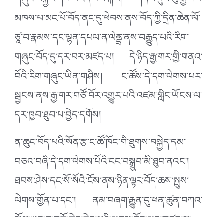
གཞུང་བསྐྱར་གསོ་མཛད་པའི་སྐོར། གནའ་དུས་སུ་རྒྱ་གར་
མཁས་པ་མང་པོ་བོད་ནང་དུ་ཕེབས་ནས་བོད་ཀྱི་དྲིན་ཆེན་ལོ་
ཙཱ་བ་རྣམས་དང་ལྷན་དཔལ་ན་ལེནྡྲ་ནས་བརྒྱུད་པའི་རིག་
གཞུང་བོད་དུ་དར་བར་མཛད་པ། དེ་ཉིད་རྒྱ་གར་གྱི་གནའ་
བོའི་རིག་གཞུང་ཡིན་གཤིས། ང་ཚོས་དེ་དག་ལེགས་པར་
སྦྱངས་ནས་རྒྱ་གར་གཙོ་བོར་འགྱུར་པའི་འཛམ་གླིང་ཡོངས་ལ་
དར་ཁྱབ་ཐུབ་པ་བྱེད་དགོས།
ན་ཆུང་བོད་པའི་སོན་རྩ་ང་ཚོ་ཁོང་གི་ཐུགས་བསྐྱེད་དམ་
བཅའ་བཞི་དེ་དག་ལེགས་པོའི་ངང་བསྒྲུབ་མི་ཐུབ་ནའང་།
ཐབས་ཤེས་དང་སོ་སོའི་ངོས་ནས་ཉིན་ལྟར་བོད་ཆས་སྤུས་
ལེགས་གྱོན་པ་དང་། ནམ་བཞག་རྒྱུན་དུ་ཕན་ཚུན་བཀའ་