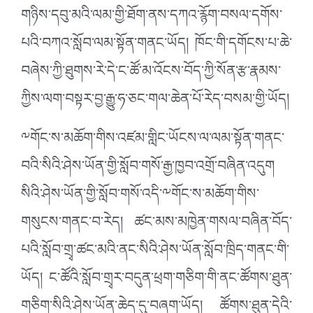
གཉིས་དབུ་མའི་ལམ་གྱི་ཐོག་ནས་དཀའ་རྙོག་བསལ་དགོས་
པའི་བཀའ་སློབ་ལམ་སྟོན་གནང་ཡོད། ཁོང་གི་དགོངས་པ་ཆེ་
བཞེས་ཀྱི་ཐུགས་རེ་དེ་ང་ཚོ་མ་འོངས་བོད་ཀྱི་སོན་རྩ་རྣམས་
ཀྱིས་ལག་བསྟར་བྱ་རྒྱུ་ཧ་ཅང་གལ་ཆེན་པོ་རེད་བསམ་གྱི་ཡོད།
༸གོང་ས་མཆོག་གིས་འཛམ་གླིང་ཡོངས་ལ་ལམ་སྟོན་གནང་
བའི་སིའི་ཤེས་ཡོན་གྱི་སློབ་གསོ་རྒྱ་ཁྱབ་འགྲོ་བཞིན་འདུག
སིའི་ཤེས་ཡོན་གྱི་སློབ་གསོ་འདི་༸གོང་ས་མཆོག་གིས་
གསུངས་གནང་བ་རེད། ཚང་མས་མཁྱེན་གསལ་བཞིན་བོད་
པའི་སློབ་གྲྭ་ཚང་མའི་ནང་སིའི་ཤེས་ཡོན་སློབ་ཁྲིད་གནང་གི་
ཡོད། ང་ཚོའི་སློབ་གྲྭར་བདུན་ཕྲག་གཅིག་གི་ནང་ཚོགས་ཐུན་
གཅིག་སིའི་ཤེས་ཡོན་ཆེད་དུ་བཞག་ཡོད། ཚོགས་ཐུན་དེའི་