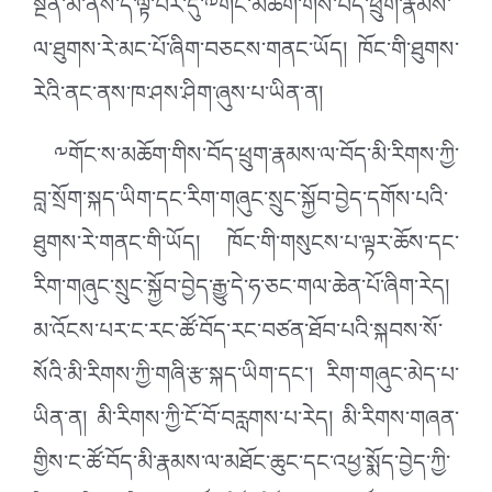
སྔོན་མ་ནས་ད་ལྟ་བར་དུ་༸གོང་མཆོག་གིས་བོད་ཕྲུག་རྣམས་
ལ་ཐུགས་རེ་མང་པོ་ཞིག་བཅངས་གནང་ཡོད། ཁོང་གི་ཐུགས་
རེའི་ནང་ནས་ཁ་ཤས་ཤིག་ཞུས་པ་ཡིན་ན།
༸གོང་ས་མཆོག་གིས་བོད་ཕྲུག་རྣམས་ལ་བོད་མི་རིགས་ཀྱི་
བླ་སྲོག་སྐད་ཡིག་དང་རིག་གཞུང་སྲུང་སྐྱོབ་བྱེད་དགོས་པའི་
ཐུགས་རེ་གནང་གི་ཡོད། ཁོང་གི་གསུངས་པ་ལྟར་ཆོས་དང་
རིག་གཞུང་སྲུང་སྐྱོབ་བྱེད་རྒྱུ་དེ་ཧ་ཅང་གལ་ཆེན་པོ་ཞིག་རེད།
མ་འོངས་པར་ང་རང་ཚོ་བོད་རང་བཙན་ཐོབ་པའི་སྐབས་སོ་
སོའི་མི་རིགས་ཀྱི་གཞི་རྩ་སྐད་ཡིག་དང་། རིག་གཞུང་མེད་པ་
ཡིན་ན། མི་རིགས་ཀྱི་ངོ་བོ་བརླགས་པ་རེད། མི་རིགས་གཞན་
གྱིས་ང་ཚོ་བོད་མི་རྣམས་ལ་མཐོང་ཆུང་དང་འཕྱ་སྨོད་བྱེད་ཀྱི་