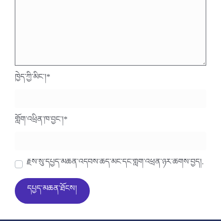
ཁྱེད་ཀྱི་མིང་།
*
གློག་འཕྲིན་ཁ་བྱང་།
*
རྗེས་སུ་དཔྱད་མཆན་འདེབས་ཆེད་མིང་དང་གློག་འཕྲིན་ཉར་ཚགས་བྱེད།.