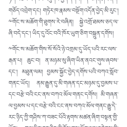
ཏོག་བཅས་འདེབས་འཛུགས་བྱེད་དགོས། དེ་བཞིན་ཤིང་ནག་
གཅོད་འབྲེག་དང། གཏེར་ཁ་རྣམས་བསྔོག་འདོན་བྱེད་མི་རུང་།
༸གོང་ས་མཆོག་གི་ཐུགས་རེ་བཞིན། སྐྱེ་འགྲོ་ཐམས་ཅད་ལ་
ཞི་བདེ་དང་། ཡིད་དུ་འོང་བའི་ཁོར་ཡུག་ཅིག་བསྐྲུན་དགོས།
༸གོང་ས་མཆོག་གིས་སོ་སོའི་ཉེ་འགྲམ་དུ་ཡོད་པའི་རང་ལས་
རྒན་པ། ཆུང་བ། ན་མཉམ་སུ་ཞིག་ཡིན་ནའང་གུས་ཞབས་
དང་། མཐུན་ལམ། བྱམས་སྐྱོང་བྱེད་དགོས་པའི་བཀའ་སློབ་
གནང་ཡོད། ནམ་རྒྱུན་དུ་མི་གཞན་དང་མཉམ་དུ་བྱམས་པ་
དང་བརྩེ་བའི་ངང་ནས་བཀའ་མོལ་གནང་དགོས། མི་གཞན་
ལ་བྱམས་པ་དང་བརྩེ་བའི་ངང་ནས་བཀའ་མོལ་གནང་རྒྱུ་དེ་
རང་ཉིད་ཀྱི་གཤིས་ཀ་བཟང་པོའི་རྟགས་མཚན་ཞིག་བསྟན་གྱི་