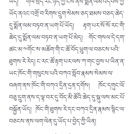
ཡོད། གལ་སྲིད་རང་ཉིད་ཀྱི་ངོས་ནས་སྨོན་ལམ་འདེབས་ཀྱི་
ཡོད་ནའང་འགྲོ་བ་རིགས་དྲུག་སེམས་ཅད་ཐམས་བཅད་ཆེད་
དུ་སྨོན་ལམ་བཏབ་ན་ཡག་པོ་ཡོད། རྟག་པར་སོ་སོ་རང་གི་
ཆེད་དུ་སྨོན་ལམ་བཏབ་ན་ཡག་པོ་མེད། གོང་གསལ་དེ་དག་
ཚང་མ་༸གོང་ས་མཆོག་གི་ང་ཚོ་བོད་ཕྲུག་ལ་བཅངས་པའི་
ཐུགས་རེ་རེད། ང་རང་ཚོ་རྟག་པར་ལས་ཀ་གང་བྱས་པ་ཡིན་ན་
ཡང་ཁོང་གི་གསུངས་པའི་བཀའ་སློབ་རྣམས་སེམས་ལ་
བཞག་ནས་ཁོང་གི་བཀའ་དྲིན་དྲན་དགོས། ཁོང་དགུང་ལོ་
བཅུ་དྲུག་ནས་ད་ལྟ་བར་དུ་བོད་མི་ཚོའི་ཆེད་དུ་སྐུ་ལས་མང་པོ་
བསྐྱོན་ཡོད། ཁོང་གི་ཐུགས་རེ་དང་བཀའ་དྲིན་རྣམས་སྙིང་ལ་
བཅངས་ནས་ལག་ལེན་དུ་ཡོད་པ་བྱེད་ཀྱི་ཡིན།