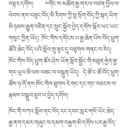
བསྟར་དགོས། ༸གོང་ས་མཆོག་རྒྱ་གར་ལ་བཙན་བྱོལ་ལ་
ཕེབས་ནས་བཟུང་བོད་མི་རིགས་ཀྱི་བླ་སྲོག་བོད་ཀྱི་སྐད་ཡིག་
མི་ཉམས་རྒྱུན་འཛིན་དང་སྲུང་སྐྱོབ་བྱེད་དགོས་སྐོར་ཡང་ཡང་
གསུང་ཀྱིན་ཡོད། ཁོང་གིས་དགོངས་པ་རྒྱ་ཆེན་པོས་བོད་ཕྲུག་
ཚོའི་ཆེད་བོད་པའི་སློབ་གྲྭ་ཟུར་དུ་བཙུགས་གནང་བ་རེད།
ཁོང་གིས་བོད་ཕྲུག་ཚོར་ཤེས་ཡོན་སློབ་སྦྱོང་གི་མཐུན་རྐྱེན་རྒྱ་
གར་ཡུལ་མི་ལས་བཟང་བ་བསྐྲུན་ཡོད། དེ་ཚོ་ང་ཚོ་བོད་ཕྲུག་
ཚོས་ཧ་གོ་ནས་ཁོང་གིས་ཐུགས་རེ་གང་དང་གང་བཅངས་བ་
རྣམས་བསྒྲུབ་ཐུབ་པ་བྱེད་དགོས།
ཁོང་གི་བཀའ་སློབ་ནང་བོད་རང་དབང་སླར་གསོ་ཡོང་ཆེད་
རྒྱ་ནག་དམར་གཞུང་ལ་དམག་བརྒྱག་མི་དགོས་པར་རྒྱ་བོད་