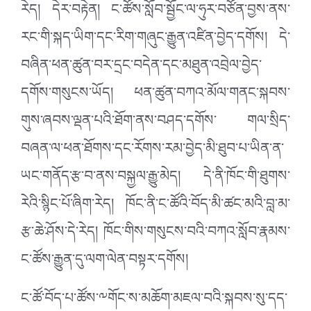
རེད། དེར་བརྟེན། ང་ཚོས་སློབ་སྦྱོང་ལ་ཧུར་བཙོན་བྱས་ནས་
རང་གི་སྐད་ཡིག་དང་རིག་གཞུང་རྒྱུན་འཛིན་བྱེད་དགོས། དེ་
བཞིན་ཕན་ཚུན་བར་དྲང་བདེན་དང་མཐུན་འབྲེལ་བྱེད་
དགོས་གསུངས་ཡོད། ཕན་ཚུན་བཀའ་མོལ་གནང་སྐབས་
གུས་ཞབས་ལྡན་པའི་ཐོག་ནས་བཤད་དགོས་ གལ་སྲིད་
བཞན་ལ་ཕན་ཐོགས་དང་རོགས་རམ་བྱེད་མི་ཐུབ་པ་ཡིན་ན་
ཡང་གནོད་རྩ་བ་ནས་བསྐྱལ་རྒྱུ་མེད། དེ་ནི་ཁོང་གི་ཐུགས་
རེའི་སྙིང་པོ་ཞིག་རེད། ཁོང་ནི་ང་ཚོའི་བོད་མི་ཚང་མའི་བླ་མ་
རྩ་ཆེ་ཤོས་དེ་རེད། ཁོང་གིས་གསུངས་བའི་བཀའ་སློབ་རྣམས་
ང་ཚོས་རྒྱུན་དུ་ལག་ལེན་བསྟར་དགོས།
ང་ཚོ་བོད་པ་ཚོས་༸གོང་ས་མཆོག་མཇལ་བའི་སྐབས་སུ་དད་