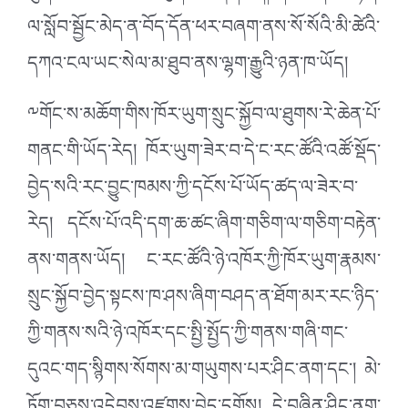
ལ་སློབ་སྦྱོང་མེད་ན་བོད་དོན་ཕར་བཞག་ནས་སོ་སོའི་མི་ཚེའི་
དཀའ་ངལ་ཡང་སེལ་མ་ཐུབ་ནས་ལྷག་རྒྱུའི་ཉན་ཁ་ཡོད།
༸གོང་ས་མཆོག་གིས་ཁོར་ཡུག་སྲུང་སྐྱོབ་ལ་ཐུགས་རེ་ཆེན་པོ་
གནང་གི་ཡོད་རེད། ཁོར་ཡུག་ཟེར་བ་དེ་ང་རང་ཚོའི་འཚོ་སྡོད་
བྱེད་སའི་རང་བྱུང་ཁམས་ཀྱི་དངོས་པོ་ཡོད་ཚད་ལ་ཟེར་བ་
རེད། དངོས་པོ་འདི་དག་ཆ་ཚང་ཞིག་གཅིག་ལ་གཅིག་བརྟེན་
ནས་གནས་ཡོད། ང་རང་ཚོའི་ཉེ་འཁོར་ཀྱི་ཁོར་ཡུག་རྣམས་
སྲུང་སྐྱོབ་བྱེད་སྟངས་ཁ་ཤས་ཞིག་བཤད་ན་ཐོག་མར་རང་ཉིད་
ཀྱི་གནས་སའི་ཉེ་འཁོར་དང་སྤྱི་སྤྱོད་ཀྱི་གནས་གཞི་གང་
དུའང་གད་སྙིགས་སོགས་མ་གཡུགས་པར་ཤིང་ནག་དང་། མེ་