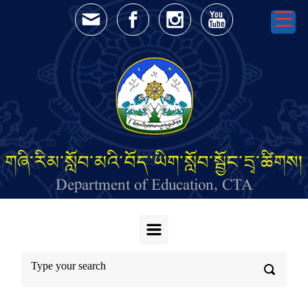
Skip to main content
གཞི་རིམ་སློབ་མའི་བོད་ཡིག་སློབ་སྦྱོང་དྲྭ་ཚིགས།
Department of Education, CTA