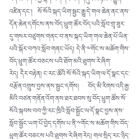
བོད་མི་རིགས་ཀྱི་སྐད་ཡིག་དང་རིག་གཞུང་མི་ཉམས་རྒྱུན་
འཛིན་དང་། སོ་སོའི་སྐད་ཡིག་སྦྱང་རྒྱུ་དེ་གལ་ཆེན་ནང་ནས་
དོན་ཆེན་དགོངས་ནས་བོད་ཕྲུག་ཚོར་བོད་པའི་སློབ་གྲྭ་ཟུར་
དུ་གསར་བཙུགས་གནང་བ་ནས་སྐད་ཡིག་གལ་ཆེན་པོ་ཡིན་
པའི་སྐོར་བཀའ་སློབ་གནང་ཡོད། དེ་ནི་༸གོང་ས་མཆོག་གིས་
བོད་ཕྲུག་ཚོར་བཅངས་པའི་ཐོག་མའི་ཐུགས་རེ་ཞིག་
རེད། དེེར་བརྟེན། ང་རང་ཚོའི་སོ་སོའི་སྐད་ཡིག་ལ་དོ་སྣང་དང་
བརྩོན་འགྲུས་བྱས་ནས་སྦྱང་དགོས། བོད་མི་རིགས་འདི་རྒྱ་
མིའི་བཙན་གནོན་འོག་ནས་ཐར་ཐབས་སུ་བོད་ཕྲུག་ཚོས་སོ་
སོའི་སྐབས་བབ་ཀྱི་རང་ཁྲིའི་སློབ་སྦྱོང་ལ་དོ་སྣང་བྱས་ནས་
སློབ་སྦྱོང་ཡག་པོ་བྱེད་དགོས་པ་ནི་༸གོང་ས་མཆོག་གིས་བོད་
ཕྲུག་ཚོར་བཅངས་པའི་ཐུགས་རེ་ཞིག་རེད། གལ་སྲིད་རང་ཉིད་