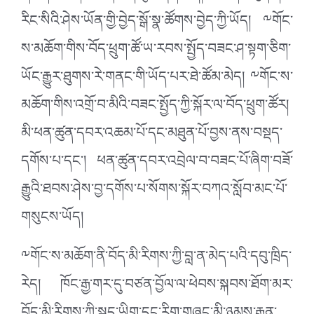
རིང་སིའི་ཤེས་ཡོན་གྱི་བྱེད་སྒོ་སྣ་ཚོགས་བྱེད་ཀྱི་ཡོད། ༸གོང་
ས་མཆོག་གིས་བོད་ཕྲུག་ཚོ་ཡ་རབས་སྤྱོད་བཟང་ཤ་སྟག་ཅིག་
ཡོང་རྒྱུར་ཐུགས་རེ་གནང་གི་ཡོད་པར་ཐེ་ཚོམ་མེད། ༸གོང་ས་
མཆོག་གིས་འགྲོ་བ་མིའི་བཟང་སྤྱོད་ཀྱི་སྐོར་ལ་བོད་ཕྲུག་ཚོར།
མི་ཕན་ཚུན་དབར་འཆམ་པོ་དང་མཐུན་པོ་བྱས་ནས་བསྡད་
དགོས་པ་དང་། ཕན་ཚུན་དབར་འབྲེལ་བ་བཟང་པོ་ཞིག་བཟོ་
རྒྱུའི་ཐབས་ཤེས་བྱ་དགོས་པ་སོགས་སྐོར་བཀའ་སློབ་མང་པོ་
གསུངས་ཡོད།
༸གོང་ས་མཆོག་ནི་བོད་མི་རིགས་ཀྱི་བླ་ན་མེད་པའི་དབུ་ཁྲིད་
རེད། ཁོང་རྒྱ་གར་དུ་བཙན་བྱོལ་ལ་ཕེབས་སྐབས་ཐོག་མར་