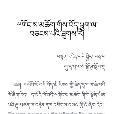
༸གོང་ས་མཆོག་གིས་བོད་ཕྲུག་ལ་
བཅངས་པའི་ཐུགས་རེ།
བསྟན་འཛིན་བདེ་སྐྱིད། བཅུ་པ།
གུ་རུ་པུ་ར་སཾ་བྷོ་ཊ་སློབ་གྲྭ།
༄༅། །ད་ལོའི་ལོ་འདི་བོད་མི་རིགས་ཀྱི་ཆེད་དུ་གལ་ཆེ་བའི་
ལོ་ཞིག་རེད། ད་ལོའི་ལོ་འདི་༸གོང་ས་མཆོག་གི་གོ་སྟོན་ཡིན་
པའི་རྒྱུ་མཚན་ལ་བརྟེན་ནས་དམིགས་བསལ་གྱི་ལོ་ཞིག་རེད།