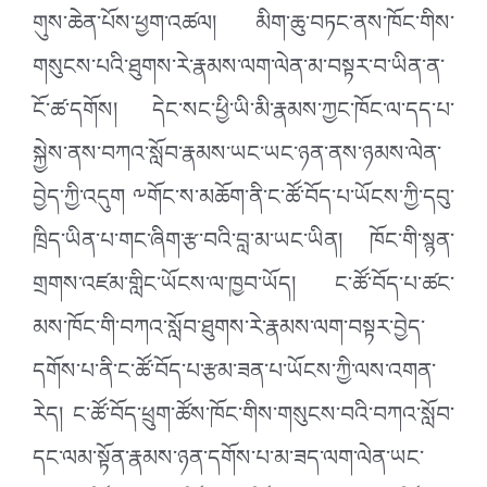
གུས་ཆེན་པོས་ཕྱག་འཚལ། མིག་ཆུ་བཏང་ནས་ཁོང་གིས་
གསུངས་པའི་ཐུགས་རེ་རྣམས་ལག་ལེན་མ་བསྟར་བ་ཡིན་ན་
ངོ་ཚ་དགོས། དེང་སང་ཕྱི་ཡི་མི་རྣམས་ཀྱང་ཁོང་ལ་དད་པ་
སྐྱེས་ནས་བཀའ་སློབ་རྣམས་ཡང་ཡང་ཉན་ནས་ཉམས་ལེན་
བྱེད་ཀྱི་འདུག ༸གོང་ས་མཆོག་ནི་ང་ཚོ་བོད་པ་ཡོངས་ཀྱི་དབུ་
ཁྲིད་ཡིན་པ་གང་ཞིག་རྩ་བའི་བླ་མ་ཡང་ཡིན། ཁོང་གི་སྙན་
གྲགས་འཛམ་གླིང་ཡོངས་ལ་ཁྱབ་ཡོད། ང་ཚོ་བོད་པ་ཚང་
མས་ཁོང་གི་བཀའ་སློབ་ཐུགས་རེ་རྣམས་ལག་བསྟར་བྱེད་
དགོས་པ་ནི་ང་ཚོ་བོད་པ་རྩམ་ཟན་པ་ཡོངས་ཀྱི་ལས་འགན་
རེད། ང་ཚོ་བོད་ཕྲུག་ཚོས་ཁོང་གིས་གསུངས་བའི་བཀའ་སློབ་
དང་ལམ་སྟོན་རྣམས་ཉན་དགོས་པ་མ་ཟད་ལག་ལེན་ཡང་