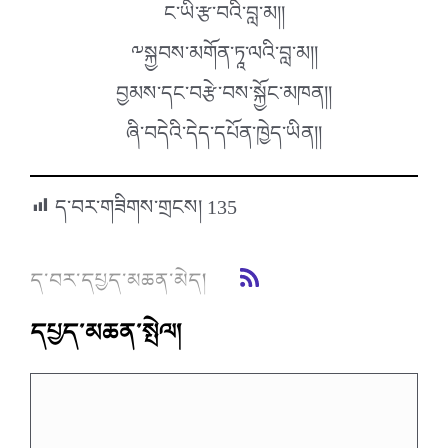
ང་ཡི་རྩ་བའི་བླ་མ།།
༸སྐྱབས་མགོན་ཏཱ་ལའི་བླ་མ།།
བྱམས་དང་བརྩེ་བས་སྐྱོང་མཁན།།
ཞི་བདེའི་དེད་དཔོན་ཁྱེད་ཡིན།།
ད་བར་གཟིགས་གྲངས།
135
ད་བར་དཔྱད་མཆན་མེད།
དཔྱད་མཆན་སྤེལ།