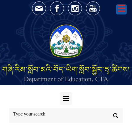
Skip to main content
གཞི་རིམ་སློབ་མའི་བོད་ཡིག་སློབ་སྦྱོང་དྲྭ་ཚིགས།
Department of Education, CTA