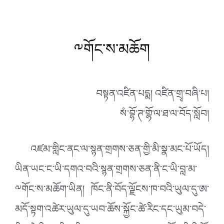
༸གོང་ས་མཆོག
བསྟན་འཛིན་པདྨ། འཛིན་གྲྭ་བཞི་པ།
སཾ་བྷོ་ཊ་གྷོ་ལ་ཐ་ལ་བོད་སློབ།
འཛམ་གླིང་ནང་ལ་སྙན་གྲགས་ཅན་གྱི་མི་སྣ་མང་པོ་ཡོད།
ཡིན་ཡང་ང་ཡི་དགའ་བའི་སྙན་གྲགས་ཅན་ནི་ང་ཡི་བླ་མ་
༸གོང་ས་མཆོག་ཡིན། ཁོང་ནི་བོད་ལྗོངས་ཁ་བའི་ཡུལ་དུ་ཨ་
མདོ་སྟག་འཚེར་ཡུལ་དུ་ཡབ་ཆོས་སྐྱོང་ཚེ་རིང་དང་ཡུམ་བདེ་