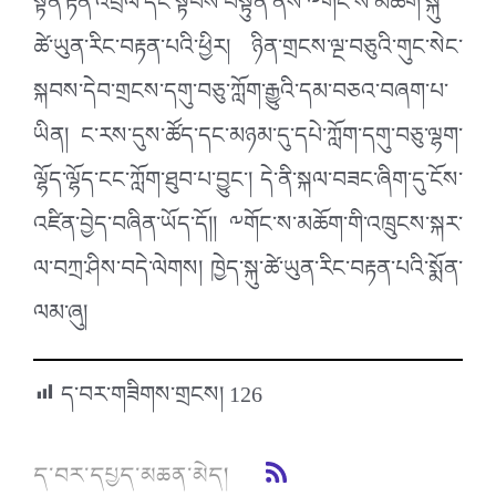
སྟོན་རྟེན་འབྲེལ་དང་སྟབས་བསྟུན་ནས་༸གོང་ས་མཆོག་སྐུ་
ཚེ་ཡུན་རིང་བརྟན་པའི་ཕྱིར། ཉིན་གྲངས་ལྔ་བཅུའི་གུང་སེང་
སྐབས་དེབ་གྲངས་དགུ་བཅུ་ཀློག་རྒྱུའི་དམ་བཅའ་བཞག་པ་
ཡིན། ང་རས་དུས་ཚོད་དང་མཉམ་དུ་དཔེ་ཀློག་དགུ་བཅུ་ལྷག་
ལྷོད་ལྷོད་ངང་ཀློག་ཐུབ་པ་བྱུང་། དེ་ནི་སྐལ་བཟང་ཞིག་དུ་ངོས་
འཛིན་བྱེད་བཞིན་ཡོད་དོ།། ༸གོང་ས་མཆོག་གི་འཁྲུངས་སྐར་
ལ་བཀྲ་ཤིས་བདེ་ལེགས། ཁྱེད་སྐུ་ཚེ་ཡུན་རིང་བརྟན་པའི་སྨོན་
ལམ་ཞུ།
ད་བར་གཟིགས་གྲངས།
126
ད་བར་དཔྱད་མཆན་མེད།