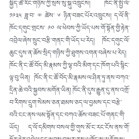
སྐྱིད་ཚེ་རིང་གཉིས་ཀྱི་སྲས་སུ་སྐུ་འཁྲུངས། ཁོང་ནི་སྤྱི་ལོ་
༡༩༣༥ ཟླ་བ་ ༧ ཚེས་ ༦ ཉིན་བཟང་པོར་འཁྲུངས། ད་ལོ་ནི་
ཁོང་དགུང་གྲངས་ ༩༠ ལ་ཕེབས་ཀྱི་ཡོད་པས་གོ་སྟོན་གྱི་རྟེན་
འབྲེལ་ཞེས་སྲུང་བརྩི་གནང་གི་ཡོད་པ་རེད། ཁོང་དགུང་ལོ་
ཆུང་དུས་ན་ཆོས་སྲིད་གཉིས་ཀྱི་ཐུགས་འགན་བཞེས་པ་རེད།
ཁོང་ནི་ང་ཚོ་བོད་མི་རྣམས་ཀྱི་ལྟ་བའི་མིག་དང་ཁོག་པའི་སྙིང་
ལྟ་བུ་ཡིན། ཁོང་ནི་ང་ཚོ་བོད་མི་རྣམས་ལ་ཤིན་ཏུ་ནས་བཀའ་
དྲིན་ཆེ་བའི་སྐྱབས་མགོན་ཡིན། ཁོང་ནི་དུས་རྒྱུན་དུ་ནས་འགྲོ་
བ་རིགས་དྲུག་སེམས་ཅན་ཐམས་ཅད་ལ་བྱམས་དང་བརྩེ་
བའི་ངང་ནས་ལམ་སྟོན་དང་བཀའ་ཆོས་བཟང་པོ་གནང་གི་
ཡོད། ད་ལོ་དམིགས་བསལ་གྱི་གུས་མོ་ང་རང་ངོས་ནས་གོ་