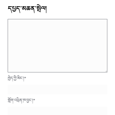
དཔྱད་མཆན་སྤེལ།
ཁྱེད་ཀྱི་མིང་།
*
གློག་འཕྲིན་ཁ་བྱང་།
*