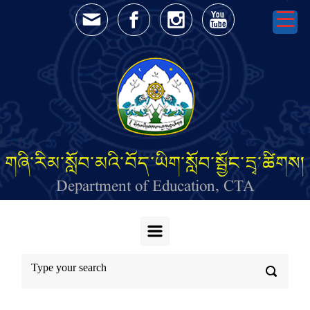
Skip to main content
གཞི་རིམ་སློབ་མའི་བོད་ཡིག་སློབ་སྦྱོང་དྲྭ་ཚིགས།
Department of Education, CTA