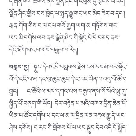
དེ་རྒན་གོག་ཆགས་ནས་ལྗོན་ཤིང་གི་འགྲམ་དུ་སླེབས་པ་རེད།
ལྗོན་ཤིང་གྱིས་ངས་ཁྱེད་ལ་སྤྲད་རྒྱུ་གང་ཡང་མེད་ཟེར་བ་དང་།
རྒན་གོག་གིས་ང་ལ་ངལ་གསོ་རྒྱག་ཡག་མ་གཏོགས་གང་
ཡང་མི་དགོས་ལབ་ནས་ལྗོན་ཤིང་གི་སྡོང་པོ་དེ་བཅད་ནས་
དེའི་ཐོག་ལ་ངལ་གསོ་བརྒྱབ་པ་རེད།
བསླབ་བྱ།
སྒྲུང་དེབ་འདི་བཀླགས་རྗེས་ངས་བསམ་པར་སྡོང་
པོ་དེ་ངའི་ཕ་མ་དང་བུ་ཆུང་ཆུང་དེ་ང་རང་ཡིན་པ་འདྲ་པོ་ཚོར་
བྱུང། ང་ཚོའི་ཕ་མས་དཀའ་ལས་བརྒྱབ་ནས་སོ་སོའི་ཕྲུ་གུ་
སྐྱིད་པོ་བཞག་གི་ཡོད། དེར་བརྟེན་ཕ་མའི་བཀའ་དྲིན་ཆེན་པོ་
ཡིན་པ་ཚོར་དགོས་པ་དང་ཕ་མ་ལ་དྲིན་ལན་འཇལ་རྒྱུ་དེ་ཡང་
ཤེས་དགོས། ང་རང་གི་གྲོགས་པོ་ལ་ཡང་སྒྲུང་དེབ་འདི་ངོ་སྤྲོད་