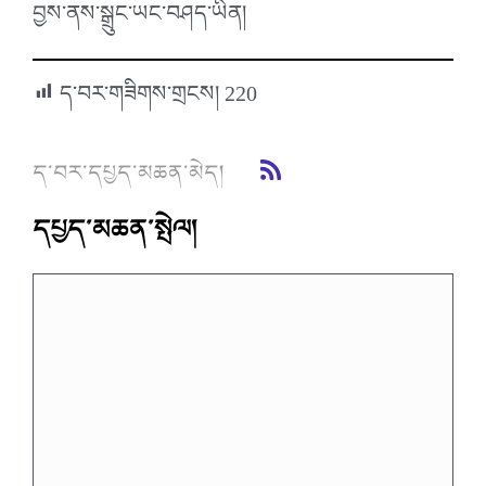
བྱས་ནས་སྒྲུང་ཡང་བཤད་ཡིན།
ད་བར་གཟིགས་གྲངས།
220
ད་བར་དཔྱད་མཆན་མེད།
དཔྱད་མཆན་སྤེལ།