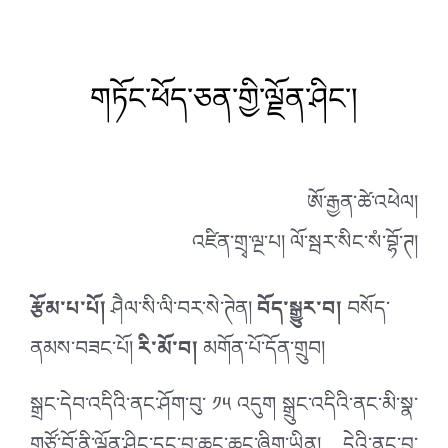
གཏོང་ཕོད་ཅན་གྱི་ལྗོན་ཤིང་།
ཨོ་རྒྱན་ཚེ་འཕེལ།
འཛིན་གྲྭ་ལྔ་པ། ལོ་སྦར་སིང་སཾ་བྷོ་ཊ།
རྩོམ་པ་པོ།
ཤཻལ་སི་ལི་བར་སེ་ཊེན།
བོད་སྒྱུར་བ།
བསོད་
ནམས་བཟང་པོ།
རི་མོ་བ།
མགོན་པོ་དོན་གྲུབ།
སྒྲང་དེབ་འདིའི་ནང་ཤོག་བུ་ ༡༥ འདུག སྒྲུང་འདིའི་ནང་མི་སྣ་