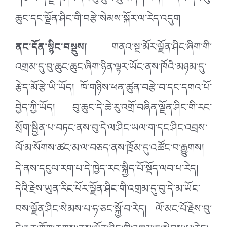
གཙོ་བོ་ནི་ལྗོན་ཤིང་དང་བུ་ཆུང་ཆུང་ཞིག་ཡིན། དེའི་ནང་བུ་
ཆུང་དང་ལྗོན་ཤིང་གི་བརྩེ་སེམས་སྐོར་ལ་རེད་འདུག
ནང་དོན་སྙིང་བསྡུས།
གནའ་སྔ་མོར་ལྗོན་ཤིང་ཞིག་གི་
འགྲམ་དུ་བུ་ཆུང་ཆུང་ཞིག་ཉིན་ལྟར་ཡོང་ནས་ཁོའི་མཉམ་དུ་
རྩེད་མོ་རྩེ་ཡི་ཡོད། ཁོ་གཉིས་ཕན་ཚུན་བརྩེ་བ་དང་དགའ་པོ་
བྱེད་ཀྱི་ཡོད། བུ་ཆུང་དེ་ཆེ་རུ་འགྲོ་བཞིན་ལྗོན་ཤིང་གི་རང་
སྲོག་སྦྱིན་པ་བཏང་ནས་བུ་དེ་ལ་ཤིང་ཡལ་ག་དང་ཤིང་འབྲས་
ལོ་མ་སོགས་ཚང་མ་ལ་བཅད་ནས་ཁྲོམ་དུ་འཚོང་བ་རྒྱུགས།
དེ་ནས་དངུལ་རག་པ་དེ་ཁྱེད་རང་སྐྱིད་པོ་སྡོད་ལབ་པ་རེད།
དེའི་རྗེས་ཡུན་རིང་པོར་ལྗོན་ཤིང་གི་འགྲམ་དུ་བུ་དེ་མ་ཡོང་
བས་ལྗོན་ཤིང་སེམས་པ་ཧ་ཅང་སྐྱོ་བ་རེད། ལོ་མང་པོ་རྗེས་བུ་