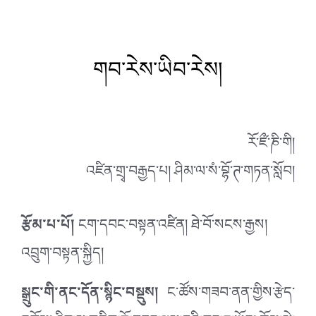
གབ་རེས་ཡིབ་རེས།
རོ་ཛྀ་ཎི་གི།
འཛིན་གྲྭ་བརྒྱད་པ། ཤིམ་ལ་སཾ་བྷོ་ཊ་གཏན་སློབ།
རྩོམ་པ་པོ།
ངག་དབང་བསྟན་འཛིན། ཐེ་བོ་སངས་རྒྱས།
འབྲུག་བསྟན་སྐྱིད།
སྒྲུང་གི་ནང་དོན་སྙིང་བསྡུས།
ང་ཚོས་གཟབ་ནན་གྱིས་རྩེད་