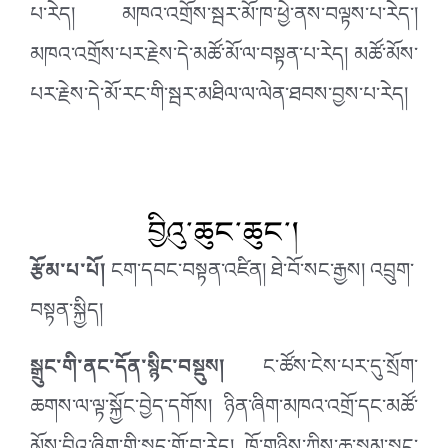
པ་རེད། མཁའ་འགྲོས་སྦར་མོ་ཁ་ཕྱེ་ནས་བལྟས་པ་རེད་།
མཁའ་འགྲོས་པར་རྗེས་དེ་མཚོ་མོ་ལ་བསྟན་པ་རེད། མཚོ་མོས་
པར་རྗེས་དེ་མོ་རང་གི་སྦར་མཐིལ་ལ་ལེན་ཐབས་བྱས་པ་རེད།
བྱིའུ་ཆུང་ཆུང་།
རྩོམ་པ་པོ།
ངག་དབང་བསྟན་འཛིན། ཐེ་བོ་སང་རྒྱས། འབྲུག་
བསྟན་སྐྱིད།
སྒྲུང་གི་ནང་དོན་སྙིང་བསྡུས།
ང་ཚོས་ངེས་པར་དུ་སྲོག་
ཆགས་ལ་ལྟ་སྐྱོང་བྱེད་དགོས། ཉིན་ཞིག་མཁའ་འགྲོ་དང་མཚོ་