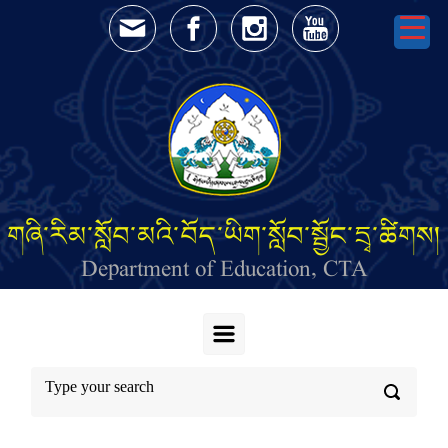
Skip to main content
གཞི་རིམ་སློབ་མའི་བོད་ཡིག་སློབ་སྦྱོང་དྲྭ་ཚིགས།
Department of Education, CTA