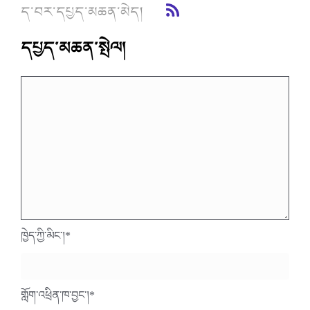
ད་བར་དཔྱད་མཆན་མེད།
དཔྱད་མཆན་སྤེལ།
ཁྱེད་ཀྱི་མིང་།
*
གློག་འཕྲིན་ཁ་བྱང་།
*