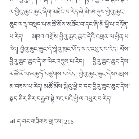
མོས་བྱིའུ་ཞིག་གི་སྐད་གོ་བ་རེད། ཁོ་གཉིས་ཀྱིས་ཆ་སྒམ་སྒང་
ལ་བྱིའུ་ཆུང་ཆུང་ཞིག་མཐོང་བ་རེད་ཞི་མི་ཨ་ནུས་བྱིའུ་ཆུང་
ཆུང་ལ་ལྟ་བསྡད་པ་མཚོ་མོས་མཐོང་བ་དང་ཞི་མི་ཕྱི་ལ་བཏོན་
པ་རེད། མཁའ་འགྲོས་བྱིའུ་ཆུང་ཆུང་དེའི་འགྲམ་ལ་ཕྱིན་པ་
རེད། བྱིའུ་ཆུང་ཆུང་དེ་སྒེའུ་ཁུང་ཡོད་སར་འཕུར་བ་རེད། མོས་
བྱིའུ་ཆུང་ཆུང་དེ་ག་ལེར་འཇུས་པ་རེད། བྱིའུ་ཆུང་ཆུང་དེས་
མཚོ་མོ་ལ་མཆུ་ཏོ་བཙུགས་པ་རེད། བྱིའུ་ཆུང་ཆུང་དེས་འབྲས་
མ་བཟས་པ་རེད། མཚོ་མོས་སྒེའུ་ཕྱེ་བ་དང་བྱིའུ་ཆུང་ཆུང་དེས་
སྐད་ཅིར་ཅིར་བརྒྱབ་སྟེ་ཁང་པའི་ཕྱི་ལ་འཕུར་བ་རེད།
ད་བར་གཟིགས་གྲངས།
216