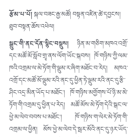
རྩོམ་པ་པོ།
སྐལ་བཟང་རྒྱ་མཚོ། བསྟན་འཛིན་ཚེ་དབྱངས།
ཐུབ་བསྟན་ཆོས་འཕེལ།
སྒྲུང་གི་ནང་དོན་སྙིང་བསྡུས།
ཉིན་མ་གཅིག་མཁའ་འགྲོ་
དང་མཚོ་མོ་སློབ་གྲྭ་ནས་ལོག་ཡོང་སྐབས། ཁོ་གཉིས་ཀྱི་ལམ་
ཁའི་འགྲམ་ལ་མེ་ཏོག་གི་ལྡུམ་ར་ཞིག་མཐོང་བ་རེད། མཁའ་
འགྲོ་དང་མཚོ་མོ་ལྡུམ་རའི་ནང་དུ་ཕྱིན་ཏེ་ལྡུམ་རའི་ནང་དུ་རྩི་
ཤིང་འདྲ་མིན་ཡོད་པ་མཐོང་། ཁོ་གཉིས་མགྱོགས་པོ་ཉི་མ་མེ་
ཏོག་གི་འགྲམ་དུ་ཕྱིན་པ་རེད། མཚོ་མོས་མེ་ཏོག་དེའི་སྒང་ལ་
ཕྱེ་མ་ལེབ་བབས་པ་མཐོང་། ཁོ་གཉིས་ག་ལེར་མེ་ཏོག་གི་
འགྲམ་ལ་ཕྱིན། མོས་ཕྱེ་མ་ལེབ་དེ་སྦར་མོའི་ནང་དུ་ཉར་ཡོད་