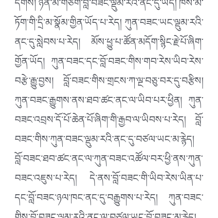
དགོས། ཉིན་མ་གཅིག་བློ་བཟང་ལྡུམ་རའི་ནང་དུ་ཡོད། ཁོས་མེ་
ཏོག་གི་དྲི་མ་སྣོམ་གྱིན་ཡོད་པ་རེད། ཀུན་བཟང་ཡང་ལྡུམ་རའི་
ནང་དུ་སླེབས་པ་རེད། མོས་ཕྱུ་པ་ཚོན་མདོག་སྙིང་རྗེ་པོ་ཞིག་
གྱོན་ཡོད། ཀུན་བཟང་དང་བློ་བཟང་གིས་གབ་རེས་ཡིབ་རེས་
བརྩེ་རྒྱུ་བྱས། བློ་བཟང་གིས་གྲངས་ཀ་ལྔ་བཅུ་བར་དུ་བརྩིས།
ཀུན་བཟང་རྒྱུགས་ནས་ཐབ་ཚང་ནང་ལ་ཡིབ་པར་ཕྱིན། ཀུན་
བཟང་འབྲས་དོ་པོ་ཆེན་པོ་ཞིག་གི་རྒྱབ་ལ་ཡིབས་པ་རེད། བློ་
བཟང་གིས་ཀུན་བཟང་ལྡུམ་རའི་ནང་དུ་བཙལ་ཡང་མ་རྙེད།
བློ་བཟང་ཐབ་ཚང་ནང་ལ་ཀུན་བཟང་འཚོལ་བར་ཕྱི་ནས་ཀུན་
བཟང་འཇུས་པ་རེད། དེ་ནས་བློ་བཟང་གི་ཡིབ་རེས་ཡིན་པ་
དང་བློ་བཟང་ཉལ་ཁང་ནང་དུ་བརྒྱུགས་པ་རེད། ཀུན་བཟང་