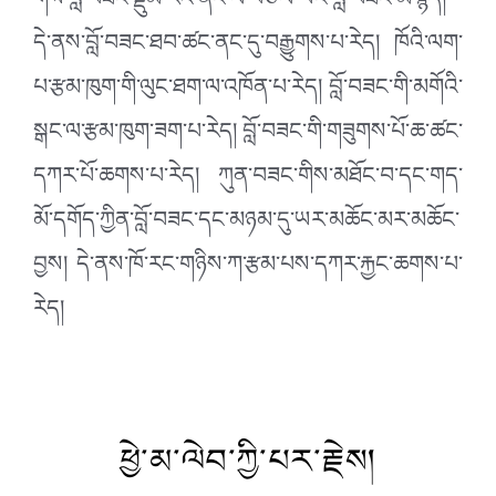
གིས་བློ་བཟང་ལྡུམ་རའི་ནང་ལ་བཙལ་ཡང་བློ་བཟང་མ་རྙེད།
དེ་ནས་བློ་བཟང་ཐབ་ཚང་ནང་དུ་བརྒྱུགས་པ་རེད། ཁོའི་ལག་
པ་རྩམ་ཁུག་གི་ལུང་ཐག་ལ་འཁོན་པ་རེད། བློ་བཟང་གི་མགོའི་
སྒང་ལ་རྩམ་ཁུག་ཟག་པ་རེད། བློ་བཟང་གི་གཟུགས་པོ་ཆ་ཚང་
དཀར་པོ་ཆགས་པ་རེད། ཀུན་བཟང་གིས་མཐོང་བ་དང་གད་
མོ་དགོད་ཀྱིན་བློ་བཟང་དང་མཉམ་དུ་ཡར་མཆོང་མར་མཆོང་
བྱས། དེ་ནས་ཁོ་རང་གཉིས་ཀ་རྩམ་པས་དཀར་རྐྱང་ཆགས་པ་
རེད།
ཕྱེ་མ་ལེབ་ཀྱི་པར་རྗེས།