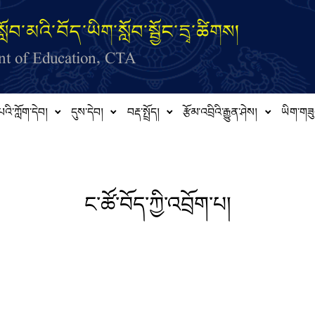
ློབ་མའི་བོད་ཡིག་སློབ་སྦྱོང་དྲྭ་ཚིགས།
t of Education, CTA
པའི་ཀློག་དེབ།
དུས་དེབ།
བརྡ་སྤྲོད།
རྩོམ་འབྲིའི་རྒྱུན་ཤེས།
ཡིག་གཟུ
ང་ཚོ་བོད་ཀྱི་འབྲོག་པ།