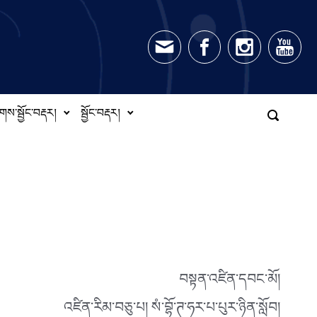
གས་སྦྱོང་བརྡར།
སྦྱོང་བརྡར།
བསྟན་འཛིན་དབང་མོ།
འཛིན་རིམ་བཅུ་པ། སཾ་བྷོ་ཊ་ཧར་པ་པུར་ཉིན་སློབ།