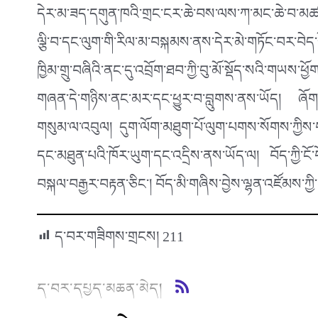
དེར་མ་ཟད་དགུན་ཁའི་གྲང་ངར་ཆེ་བས་ལས་ཀ་མང་ཆེ་བ་མཚམས
ལྕི་བ་དང་ལུག་གི་རིལ་མ་བསྐམས་ནས་དེར་མེ་གཏོང་བར་བེད་
ཁྱིམ་གྲུ་བཞིའི་ནང་དུ་འབྲོག་ཐབ་ཀྱི་བུ་མོ་སྡོད་སའི་གཡ
གཞན་དེ་གཉིས་ནང་མར་དང་ཕྱུར་བ་བླུགས་ནས་ཡོད། ཞོགས
གསུམ་ལ་འབུལ། དུག་ལོག་མཐུག་པོ་ལུག་པགས་སོགས་ཀྱིས་བཟོ
དང་མཐུན་པའི་ཁོར་ཡུག་དང་འདྲིས་ནས་ཡོད་ལ། བོད་ཀྱི་ངོ
བསྐལ་བརྒྱར་བརྟན་ཅིང་། བོད་མི་གཞིས་བྱེས་ལྷན་འཛོམས་ཀྱི་བ
ད་བར་གཟིགས་གྲངས།
211
ད་བར་དཔྱད་མཆན་མེད།