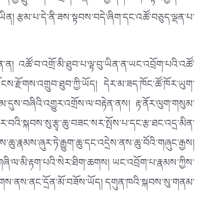
གྱི་སྤུ་ཡིས། འབྲོག་པ་རྣམས་ཀྱི་དགོས་མཁོ་ལྟར་གྱོན་ཆས་
ཡིན། རྩམ་པ་དེ་ནི་ཟས་སྟབས་བདེ་ཞིག་དང་འཚོ་བཅུད་ལྡན་པ་
ིན་ན། འཚོ་བ་འགྲོ་མི་ཐུབ་པ་ལྟ་བུ་ཡིན་ན་ཡང་འབྲོག་པའི་འཚོ་
ོངས་རྫོགས་འགྲུབ་ཐུབ་ཀྱི་ཡོད། དེར་མ་ཟད་ཁོང་ཚོ་ཁོར་ཡུག་
དུས་བཞིའི་འགྱུར་འགྲོས་ལ་བརྟེན་ནས། རྟ་ནོར་ལུག་གསུམ་
ཤར་བའི་སྐབས་སུ་རྩྭ་ཆུ་བཟང་སར་སྤོས་པ་དང་རྩ་ཐང་འདྲ་མིན་
་རྣམས་ཞུར་ཏེ་རྒྱུག་ཆུ་དང་འདྲེས་ནས་ཆུ་བོའི་གཞུང་རྒྱས།
ས་གཞི་ལ་མི་རྟག་པའི་སེར་ཐིག་ཆགས། ཡང་འབྲོག་པ་རྣམས་ཀྱིས་
བརྩིགས་ནས་ནང་དྲོན་མོ་བཟོས་ཡོད། དགུན་ཁའི་སྐབས་སུ་གནམ་