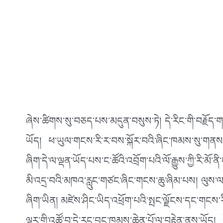
ཞེས་ཚིགས་སུ་བཅད་པས་མདུན་བསུས་ཏེ། དེ་རིང་གི་བརྗོད་གཞི
ཡོད། ཕ་ཡུལ་གངས་རི་ར་བས་སྐོར་བའི་ཞིང་ཁམས་སུ་གནས་བ
ཞིག་དེ་ལ་ལྡན་ཡོད་པས་ང་ཚོའི་འབྲོག་པའི་ལོ་རྒྱུས་ཀྱི་རི
མི་འདྲ་བའི་མཁའ་རླུང་གཙང་ཞིང་གངས་ཆུ་ཞིམ་པས། ལུས་ལ་ན
ཞིག་ཡིན། མཛེས་ཤིང་ཡིད་འཕྲོག་པའི་སྤང་ལྗོངས་དང་གངས་རིའི