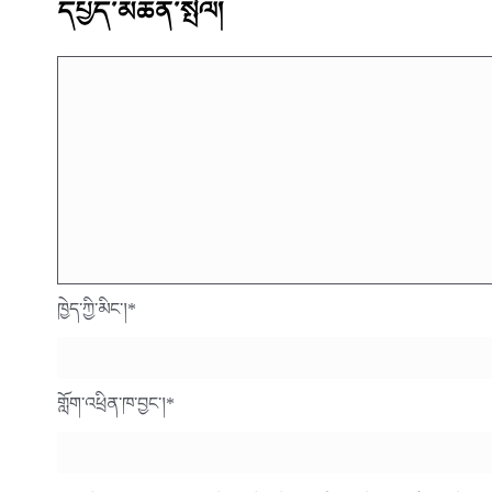
དཔྱད་མཆན་སྤེལ།
ཁྱེད་ཀྱི་མིང་།
*
གློག་འཕྲིན་ཁ་བྱང་།
*