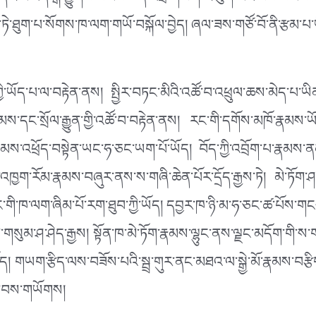
། དེར་མ་ཟད་སྒོ་ཕྱུགས་སེམས་ཅན་འབྲི་གཡག་ར་ལུག་མང་བས་སེམས་ཅན་
ཏེ་ཐུག་པ་སོགས་ཁ་ལག་གཡོ་བསྐོལ་བྱེད། ཞལ་ཟས་གཙོ་བོ་ནི་རྩམ་པ་
ེད་ཀྱི་ཡོད་པ་ལ་བརྟེན་ནས། སྤྱིར་བཏང་མིའི་འཚོ་བ་འཕྲུལ་ཆས་མེད་པ་ཡ
མས་དང་སྲོལ་རྒྱུན་གྱི་འཚོ་བ་བརྟེན་ནས། རང་གི་དགོས་མཁོ་རྣམས་ཡ
ས་འཕྲོད་བསྟེན་ཡང་ཧ་ཅང་ཡག་པོ་ཡོད། བོད་ཀྱི་འབྲོག་པ་རྣམས་ནམ་
ི་འཁྱག་རོམ་རྣམས་བཞུར་ནས་ས་གཞི་ཆེན་པོར་དྲོད་རྒྱས་ཏེ། མེ་ཏོག་
ི་ཁ་ལག་ཞིམ་པོ་རག་ཐུབ་ཀྱི་ཡོད། དབྱར་ཁ་ཉི་མ་ཧ་ཅང་ཚ་པོས་གངས་ཆུ
ག་གསུམ་ཤ་ཤེད་རྒྱས། སྟོན་ཁ་མེ་ཏོག་རྣམས་ལྷུང་ནས་ལྗང་མདོག་གི་
ྱི་ཡོད། གཡག་རྩིད་ལས་བཟོས་པའི་སྦྲ་གུར་ནང་མཐའ་ལ་སྒྱེ་མོ་རྣམས་
ཁ་བས་གཡོགས།