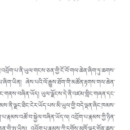
ྱི་འབྲོག་པ་ནི་ཡུལ་གངས་ཅན་གྱི་ངོ་བོ་གལ་ཆེན་ཞིག་ཏུ་ཆགས་
ིག་ཡིན། ཞེས་པའི་ལོ་རྒྱུས་ཐོག་གི་མཚོན་རྟགས་གལ་ཆེན་
ེའི་ནང་གནས་བཞིན་ཡོད། ཡུལ་ལྗོངས་དེ་ནི་འཛམ་གླིང་གཞན་དང་
ས་ནི་ལྗང་ཐིང་ངེར་ཡོད་པས་མི་ཡུལ་གྱི་བདེ་ལྡན་ཞིང་ཁམས་
ག་པ་རྣམས་འཚོ་བ་སྐྱེལ་བཞིན་ཡོད་ལ། འབྲོག་པ་རྣམས་ཀྱི་ཉིན་