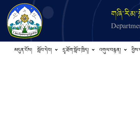
Skip to main content
གཞི་རིམ་ས
Departmen
མདུན་ངོས།
སློབ་དེབ།
དྲྭ་ཐོག་སློབ་ཁྲིད།
འགུལ་བརྙན།
བྱིས་