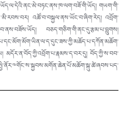
་ཡོད་ལ་དེའི་ནང་མེ་བཏང་ནས་ཁ་ལག་བཟོ་གི་ཡོད། གཡག་གི་
་ནས་མི་རབས་བར། འཚོ་བ་བསྐྱལ་ནས་ཡོང་བ་ཞིག་རེད། འབྲོག་
ུམ་བརྒྱབ་ནས་བཟོས་ཡོད། བཅད་གཅིག་གི་ནང་དུ་རྩམ་པ་བླུགས།
དང་མོག་མོག་ཡིན་ལ་ད་དུང་ཟས་ཀྱི་མཆོད་པ་དཀོན་མཆོག་
 མདོར་ན་བོད་ཀྱི་འབྲོག་པ་རྣམས་ད་བར་དུ། བོད་ཀྱི་ས་བབ་
ི་ནོར་༸གོང་ས་སྐྱབས་མགོན་ཆེན་པོ་མཆོག་སྐུ་ཚེ་ཞབས་པད་