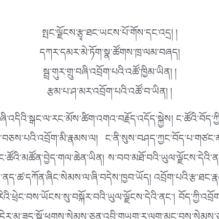
སྤང་ལྗོངས་རྩྭ་ཐང་ཡངས་པོ་གོས་དང་འདྲ། །
དཀར་དམར་མེ་ཏོག་སྣ་ཚོགས་ཁྲ་ལམ་བཞད།
སྦྲ་གུར་གྲུ་བཞི་འབྲོག་པའི་འཚོ་ཁྱིམ་ཡིན། །
རྩམ་པ་ཤ་མར་འབྲོག་པའི་འཚོ་བ་ཡིན། །
་འདིའི་སྒང་ལ་རང་མོས་ཚིག་འགའ་བརྗོད་འདོད་སྐྱེས། ང་ཚོའི་བོད་ཀ
ཅས་པའི་འབྲོག་མི་རྣམས་ལ། ང་ནི་སུས་བཤད་ཀྱང་བོད་པ་གཙང་མ་ཞ
་མོ་ནི་ང་ཚོའི་མཚོན་བྱེད་གལ་ཆེན་ཡིན། ས་བབ་མཐོ་བའི་ཡུལ་ལྗོངས་ད
ད་ཚ་དཀོན་ཞིང་སེམས་ལ་ཞི་བདེས་ཁྱབ་ཡོད། འབྲོག་པའི་རྩ་ཐང་རྣམ
་ཕྲེང་བས་ཡོངས་སུ་བསྐོར་བའི་ཡུལ་ལྗོངས་དེའི་ནང་། བོད་ཀྱི་འབྲོ