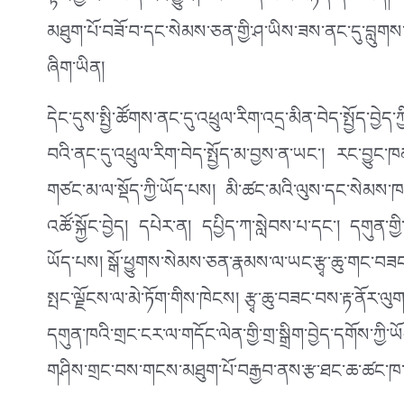
ལྟར་གྱི་འཚོ་བ་དེ་རང་བྱུང་ཁམས་ཆེན་པོ་ལ་བརྟེན་ནས་ཡོད
མཐུག་པོ་བཟོ་བ་དང་སེམས་ཅན་གྱི་ཤ་ཡིས་ཟས་ནང་དུ་བླུགས་
ཞིག་ཡིན།
དེང་དུས་སྤྱི་ཚོགས་ནང་དུ་འཕྲུལ་རིག་འདྲ་མིན་བེད་སྤྱོད་བྱ
བའི་ནང་དུ་འཕྲུལ་རིག་བེད་སྤྱོད་མ་བྱས་ན་ཡང་། རང་བྱུང་ཁ
གཙང་མ་ལ་སྡོད་ཀྱི་ཡོད་པས། མི་ཚང་མའི་ལུས་དང་སེམས་ཁམ
འཚོ་སྐྱོང་བྱེད། དཔེར་ན། དཔྱིད་ཀ་སླེབས་པ་དང་། དགུན་གྱ
ཡོད་པས། སྒོ་ཕྱུགས་སེམས་ཅན་རྣམས་ལ་ཡང་རྩྭ་ཆུ་གང་བཟང་ག
སྤང་ལྗོངས་ལ་མེ་ཏོག་གིས་ཁེངས། རྩྭ་ཆུ་བཟང་བས་རྟ་ནོར་ལུ
དགུན་ཁའི་གྲང་ངར་ལ་གདོང་ལེན་གྱི་གྲ་སྒྲིག་བྱེད་དགོས་ཀ
གཤིས་གྲང་བས་གངས་མཐུག་པོ་བརྒྱབ་ནས་རྩ་ཐང་ཆ་ཚང་