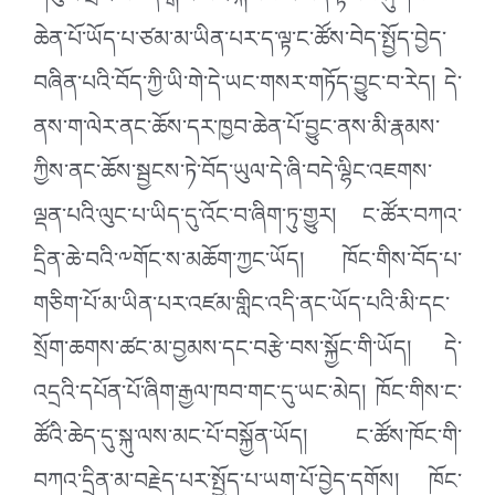
གསུམ་སྲོང་བཙན་སྒམ་པོའི་སྐབས་ལ་བོད་སྟོབས་ཤུགས་
ཆེན་པོ་ཡོད་པ་ཙམ་མ་ཡིན་པར་ད་ལྟ་ང་ཚོས་བེད་སྤྱོད་བྱེད་
བཞིན་པའི་བོད་ཀྱི་ཡི་གེ་དེ་ཡང་གསར་གཏོད་བྱུང་བ་རེད། དེ་
ནས་ག་ལེར་ནང་ཆོས་དར་ཁྱབ་ཆེན་པོ་བྱུང་ནས་མི་རྣམས་
ཀྱིས་ནང་ཆོས་སྦྱངས་ཏེ་བོད་ཡུལ་དེ་ཞི་བདེ་ལྷིང་འཇགས་
ལྡན་པའི་ལུང་པ་ཡིད་དུ་འོང་བ་ཞིག་ཏུ་གྱུར། ང་ཚོར་བཀའ་
དྲིན་ཆེ་བའི་༸གོང་ས་མཆོག་ཀྱང་ཡོད། ཁོང་གིས་བོད་པ་
གཅིག་པོ་མ་ཡིན་པར་འཛམ་གླིང་འདི་ནང་ཡོད་པའི་མི་དང་
སྲོག་ཆགས་ཚང་མ་བྱམས་དང་བརྩེ་བས་སྐྱོང་གི་ཡོད། དེ་
འདྲའི་དཔོན་པོ་ཞིག་རྒྱལ་ཁབ་གང་དུ་ཡང་མེད། ཁོང་གིས་ང་
ཚོའི་ཆེད་དུ་སྐུ་ལས་མང་པོ་བསྐྱོན་ཡོད། ང་ཚོས་ཁོང་གི་
བཀའ་དྲིན་མ་བརྗེད་པར་སྤྱོད་པ་ཡག་པོ་བྱེད་དགོས། ཁོང་