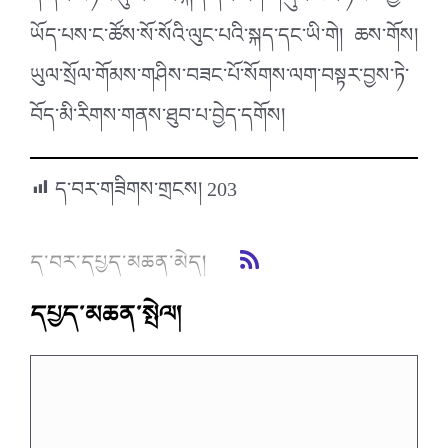
དེ་དང་མཉམ་དུ་ང་ཚོའི་སྐད་དང་རིག་གཞུང་ཡང་ཉམས་ཀྱི་
ཡོད་པས་ང་ཚོས་སོ་སོའི་ལུང་པའི་སྐད་དང་ཡི་གེ། ཆས་གོས།
ཡུལ་སྲོལ་གོམས་གཤིས་བཟང་པོ་སོགས་ལག་བསྟར་བྱས་ཏེ་
བོད་མི་རིགས་གནས་ཐུབ་པ་བྱེད་དགོས།
ད་བར་གཟིགས་གྲངས།
203
ད་བར་དཔྱད་མཆན་མེད།
དཔྱད་མཆན་སྤེལ།