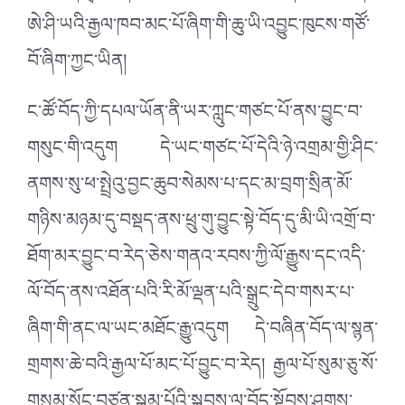
ཨེ་ཤི་ཡའི་རྒྱལ་ཁབ་མང་པོ་ཞིག་གི་ཆུ་ཡི་འབྱུང་ཁུངས་གཙོ་
བོ་ཞིག་ཀྱང་ཡིན།
ང་ཚོ་བོད་ཀྱི་དཔལ་ཡོན་ནི་ཡར་ཀླུང་གཙང་པོ་ནས་བྱུང་བ་
གསུང་གི་འདུག དེ་ཡང་གཙང་པོ་དེའི་ཉེ་འགྲམ་གྱི་ཤིང་
ནགས་སུ་ཕ་སྤྲེའུ་བྱང་ཆུབ་སེམས་པ་དང་མ་བྲག་སྲིན་མོ་
གཉིས་མཉམ་དུ་བསྡད་ནས་ཕྲུ་གུ་བྱུང་སྟེ་བོད་དུ་མི་ཡི་འགྲོ་བ་
ཐོག་མར་བྱུང་བ་རེད་ཅེས་གནའ་རབས་ཀྱི་ལོ་རྒྱུས་དང་འདི་
ལོ་བོད་ནས་འཐོན་པའི་རི་མོ་ལྡན་པའི་སྒྲུང་དེབ་གསར་པ་
ཞིག་གི་ནང་ལ་ཡང་མཐོང་རྒྱུ་འདུག དེ་བཞིན་བོད་ལ་སྙན་
གྲགས་ཆེ་བའི་རྒྱལ་པོ་མང་པོ་བྱུང་བ་རེད། རྒྱལ་པོ་སུམ་ཅུ་སོ་