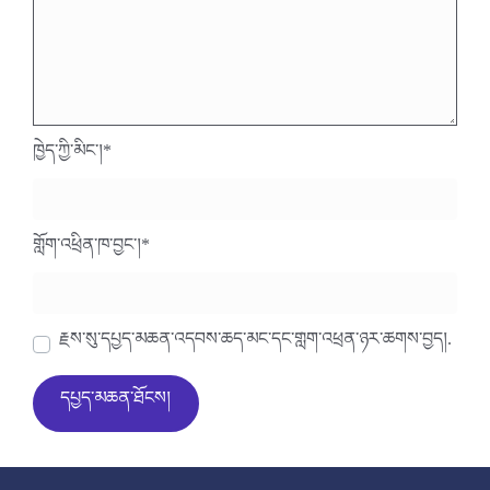
ཁྱེད་ཀྱི་མིང་།
*
གློག་འཕྲིན་ཁ་བྱང་།
*
རྗེས་སུ་དཔྱད་མཆན་འདེབས་ཆེད་མིང་དང་གློག་འཕྲིན་ཉར་ཚགས་བྱེད།.