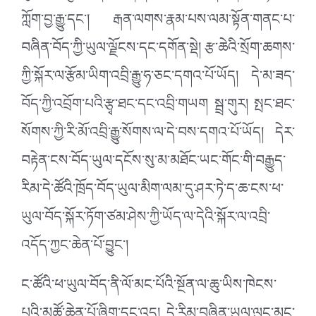
ཀློག་བྱ་རྒྱུ་དང་། རྒན་ལགས་རྣམ་པས་ལམ་སྟོན་གནང་པ་
བཞིན་བོད་ཀྱི་ཡུལ་ལྗོངས་དང་དགོན་སྡེ། རྩ་ཆེའི་སྲོག་ཆགས་
ཀྱི་སྐོར་ལ་རྩོམ་ཡིག་འབྲི་རྒྱུ་ཧ་ཅང་དགའ་པོ་ཡོད། དེ་མ་ཟད་
བོད་ཀྱི་འབྲོག་པའི་རྩྭ་ཐང་དང་འབྲི་གཡག སྦྲ་གུར། སྤང་ཐང་
སོགས་ཀྱི་རི་མོ་འབྲི་རྒྱུ་སོགས་ལ་དེ་བས་དགའ་པོ་ཡོད། དེར་
བརྟེན་ངས་བོད་ཡུལ་དངོས་སུ་མ་མཐོང་ཡང་གོང་གི་བརྒྱུད་
རིམ་དེ་ཚོའི་ཁྲོད་བོད་ཡུལ་མིག་ལམ་དུ་ཤར་ཏེ་ད་ཆ་ངས་ཕ་
ཡུལ་བོད་སྐོར་ཏོག་ཙམ་ཤེས་ཀྱི་ཡོད་ལ་དེའི་སྐོར་ལ་འབྲི་
འདོད་ཀྱང་ཆེན་པོ་བྱུང་།
ང་ཚོའི་ཕ་ཡུལ་བོད་ནི་ལོ་མང་པོའི་སྔོན་ལ་ཆུ་ཡིས་ཁེངས་