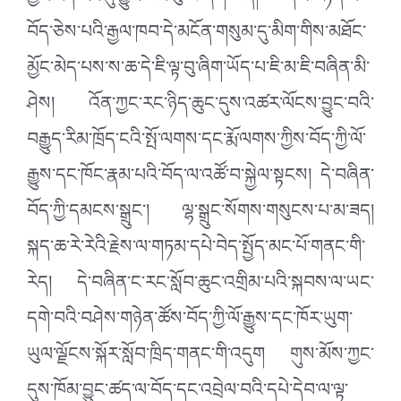
ཀྱང་འདི་རང་དུ་བྱུང་བའི་བུ་མོ་ཞིག་ཡིན། དེར་བརྟེན་ངས་
བོད་ཅེས་པའི་རྒྱལ་ཁབ་དེ་མངོན་གསུམ་དུ་མིག་གིས་མཐོང་
མྱོང་མེད་པས་ས་ཆ་དེ་ཇི་ལྟ་བུ་ཞིག་ཡོད་པ་ཇི་མ་ཇི་བཞིན་མི་
ཤེས། འོན་ཀྱང་རང་ཉིད་ཆུང་དུས་འཚར་ལོངས་བྱུང་བའི་
བརྒྱུད་རིམ་ཁྲོད་ངའི་སྤོ་ལགས་དང་རྨོ་ལགས་ཀྱིས་བོད་ཀྱི་ལོ་
རྒྱུས་དང་ཁོང་རྣམ་པའི་བོད་ལ་འཚོ་བ་སྐྱེལ་སྟངས། དེ་བཞིན་
བོད་ཀྱི་དམངས་སྒྲུང་། ལྷ་སྒྲུང་སོགས་གསུངས་པ་མ་ཟད།
སྐད་ཆ་རེ་རེའི་རྗེས་ལ་གཏམ་དཔེ་བེད་སྤྱོད་མང་པོ་གནང་གི་
རེད། དེ་བཞིན་ང་རང་སློབ་ཆུང་འགྲིམ་པའི་སྐབས་ལ་ཡང་
དགེ་བའི་བཤེས་གཉེན་ཚོས་བོད་ཀྱི་ལོ་རྒྱུས་དང་ཁོར་ཡུག་
ཡུལ་ལྗོངས་སྐོར་སློབ་ཁྲིད་གནང་གི་འདུག གུས་མོས་ཀྱང་
དུས་ཁོམ་བྱུང་ཚད་ལ་བོད་དང་འབྲེལ་བའི་དཔེ་དེབ་ལ་ལྟ་