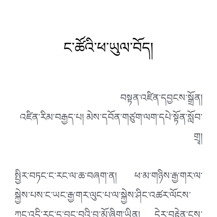
ང་ཚོའི་ཕ་ཡུལ་བོད།
བསྟན་འཛིན་དབྱངས་སྒྲོན།
འཛིན་རིམ་བརྒྱད་པ། མེས་དབོན་གཙུག་ལག་དཔེ་སྟོན་སློབ་
གྲྭ།
སྤྱིར་བཏང་ང་རང་ལ་ཆ་བཞག་ན། ཕ་མ་གཉིས་རྒྱ་གར་ལ་
སྐྱེས་པས་ང་ཡང་རྒྱ་གར་ལུང་པ་ལ་སྐྱེས་ཤིང་འཚར་ལོངས་