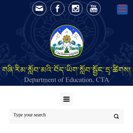
Skip to main content
གཞི་རིམ་སློབ་མའི་བོད་ཡིག་སློབ་སྦྱོང་དྲྭ་ཚིགས།
Department of Education, CTA