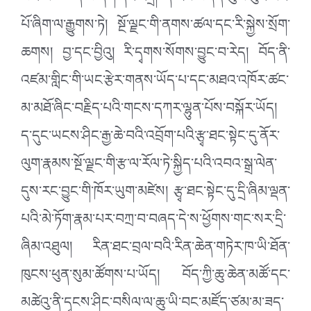
པའི་མཚོ་ཆེན་པོ་ཞིག་དང་འདྲ། དེ་རིམ་བཞིན་ཡུལ་ལུང་མང་
པོ་ཞིག་ལ་རྒྱུགས་ཏེ། སྔོ་ལྗང་གི་ནགས་ཚལ་དང་རི་སྐྱེས་སྲོག་
ཆགས། བྱ་དང་བྱིའུ། རི་དྭགས་སོགས་བྱུང་བ་རེད། བོད་ནི་
འཛམ་གླིང་གི་ཡང་རྩེར་གནས་ཡོད་པ་དང་མཐའ་འཁོར་ཚང་
མ་མཐོ་ཞིང་བརྗིད་པའི་གངས་དཀར་ལྷུན་པོས་བསྐོར་ཡོད།
ད་དུང་ཡངས་ཤིང་རྒྱ་ཆེ་བའི་འབྲོག་པའི་རྩྭ་ཐང་སྟེང་དུ་ནོར་
ལུག་རྣམས་སྔོ་ལྗང་གི་རྩ་ལ་རོལ་ཏེ་སྐྱིད་པའི་འབའ་སྒྲ་ལེན་
དུས་རང་བྱུང་གི་ཁོར་ཡུག་མཛེས། རྩྭ་ཐང་སྟེང་དུ་དྲི་ཞིམ་ལྡན་
པའི་མེ་ཏོག་རྣམ་པར་བཀྲ་བ་བཞད་དེ་ས་ཕྱོགས་གང་སར་དྲི་
ཞིམ་འཐུལ། རིན་ཐང་བྲལ་བའི་རིན་ཆེན་གཏེར་ཁ་ཡི་ཐོན་
ཁུངས་ཕུན་སུམ་ཚོགས་པ་ཡོད། བོད་ཀྱི་ཆུ་ཆེན་མཚོ་དང་
མཚེའུ་ནི་དྭངས་ཤིང་བསིལ་ལ་ཆུ་ཡི་བང་མཛོད་ཙམ་མ་ཟད་