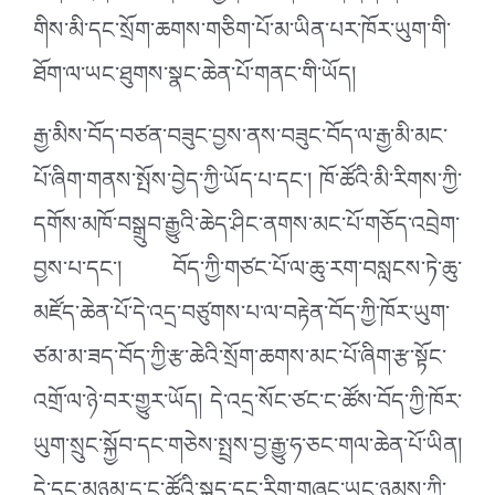
གིས་མི་དང་སྲོག་ཆགས་གཅིག་པོ་མ་ཡིན་པར་ཁོར་ཡུག་གི་
ཐོག་ལ་ཡང་ཐུགས་སྣང་ཆེན་པོ་གནང་གི་ཡོད།
རྒྱ་མིས་བོད་བཙན་བཟུང་བྱས་ནས་བཟུང་བོད་ལ་རྒྱ་མི་མང་
པོ་ཞིག་གནས་སྤོས་བྱེད་ཀྱི་ཡོད་པ་དང་། ཁོ་ཚོའི་མི་རིགས་ཀྱི་
དགོས་མཁོ་བསྒྲུབ་རྒྱུའི་ཆེད་ཤིང་ནགས་མང་པོ་གཅོད་འབྲེག་
བྱས་པ་དང་། བོད་ཀྱི་གཙང་པོ་ལ་ཆུ་རག་བསླངས་ཏེ་ཆུ་
མཛོད་ཆེན་པོ་དེ་འདྲ་བཙུགས་པ་ལ་བརྟེན་བོད་ཀྱི་ཁོར་ཡུག་
ཙམ་མ་ཟད་བོད་ཀྱི་རྩ་ཆེའི་སྲོག་ཆགས་མང་པོ་ཞིག་རྩ་སྟོང་
འགྲོ་ལ་ཉེ་བར་གྱུར་ཡོད། དེ་འདྲ་སོང་ཙང་ང་ཚོས་བོད་ཀྱི་ཁོར་
ཡུག་སྲུང་སྐྱོབ་དང་གཅེས་སྤྲས་བྱ་རྒྱུ་ཧ་ཅང་གལ་ཆེན་པོ་ཡིན།