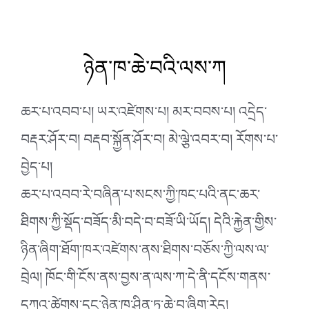
ཉེན་ཁ་ཆེ་བའི་ལས་ཀ
ཆར་པ་འབབ་པ། ཡར་འཛེགས་པ། མར་བབས་པ། འདྲེད་
བརྡར་ཤོར་བ། བརྡབ་སྐྱོན་ཤོར་བ། མེ་ལྕེ་འབར་བ། རོགས་པ་
བྱེད་པ།
ཆར་པ་འབབ་རེ་བཞིན་པ་སངས་ཀྱི་ཁང་པའི་ནང་ཆར་
ཐིགས་ཀྱི་སྡོད་བཟོད་མི་བདེ་བ་བཟོ་ཡི་ཡོད། དེའི་རྐྱེན་གྱིས་
ཉིན་ཞིག་ཐོག་ཁར་འཛེགས་ནས་ཐིགས་བཅོས་ཀྱི་ལས་ལ་
བྲེལ། ཁོང་གི་ངོས་ནས་བྱས་ན་ལས་ཀ་དེ་ནི་དངོས་གནས་
དཀའ་ཚེགས་དང་ཉེན་ཁ་ཤིན་ཏུ་ཆེ་བ་ཞིག་རེད།