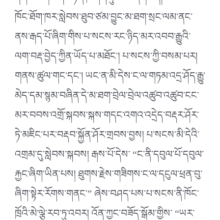
ཁོང་ཐོག་ཁར་སླེབས་ཐུབ་ཙམ་བྱུང་མ་ཐག་སྲང་ལམ་ནང་
ནས་རྒད་པོ་ཞིག་གིས་པ་སངས་རང་ཉིད་མར་འབབ་རྒྱུའི་
ལག་བརྡ་བྱེད་ཀྱིན་ཡོད་པ་མཐོང་། པ་སངས་ཀྱི་བསམ་པར།
གནས་ཚུལ་གང་དང་། ཡང་ན་མི་དེས་ང་ལ་གཏམ་འདྲ་ཤོད་རྒྱུ་
མེད་དམ་སྙམ་བཞིན་དེ་མ་ཐག་བྲེལ་བྲེལ་འཚུབ་འཚུབ་ངང་
མར་བབས་འགྲོ་སྐབས་སྐས་གདང་འགའ་འདྲེད་བརྡར་ཤོར་
ཏེ་མཇིང་པར་བརྡབ་སྐྱོན་ཤོར་གྲབས་བྱས། པ་སངས་མི་དེའི་
འགྲམ་དུ་སླེབས་སྐབས། རྒས་པོ་དེས་ “ང་ནི་དབུལ་པོ་དབུལ་
རྐྱང་ཞིག་ཡིན་པས། ཐུགས་རྗེས་གཟིགས་ང་ལ་དངུལ་ཕྲན་བུ་
ཞིག་སྟེར་རོགས་གནང་” ཞེས་བཤད་པས་པ་སངས་ནི་ཁོང་
ཁྲོའི་མེ་ལྕེ་རབ་ཏུ་འབར། འོན་ཀྱང་བཟོད་སྒོམ་གྱིས་ “ཡར་