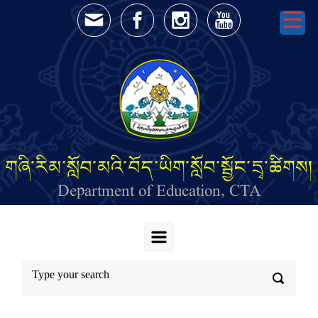
Skip to main content
གཞི་རིམ་སློབ་མའི་བོད་ཡིག་སློབ་སྦྱོང་དྲྭ་ཚིགས།
Department of Education, CTA