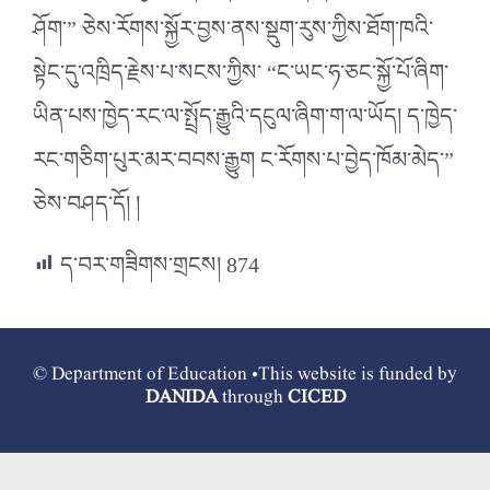
ཤོག་” ཅེས་རོགས་སྐྱོར་བྱས་ནས་སྡུག་རུས་ཀྱིས་ཐོག་ཁའི་
སྟེང་དུ་འཁྲིད་རྗེས་པ་སངས་ཀྱིས་ “ང་ཡང་ཧ་ཅང་སྐྱོ་པོ་ཞིག་
ཡིན་པས་ཁྱེད་རང་ལ་སྤྲོད་རྒྱུའི་དངུལ་ཞིག་ག་ལ་ཡོད། ད་ཁྱེད་
རང་གཅིག་པུར་མར་བབས་རྒྱུག ང་རོགས་པ་བྱེད་ཁོམ་མེད་”
ཅེས་བཤད་དོ། །
ད་བར་གཟིགས་གྲངས།
874
© Department of Education •This website is funded by
DANIDA
through
CICED