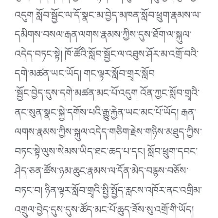
འདུག སློབ་སྦྱོང་ལ་དོ་སྣང་མ་བྱེད་མཁན་སློབ་ཕྲུག་རྣམས་ལ་
དམིགས་བསལ་རྒན་ལགས་རྣམས་ཀྱིས་དུས་ཐོག་ལ་སྐུལ་
འདེད་བཏང་སྟེ། ཁོ་ཚོའི་སློབ་སྦྱོང་ལ་འཐུས་ཤོར་མ་འགྲོ་བའི་
དགེ་མཚན་ཡང་ཡོད། གང་ལྟར་སློབ་གྲྭར་སློབ
་སྦྱོང་བྱེད་དུས་དགེ་མཚན་མང་པོ་འདུག འོན་ཀྱང་སློབ་གྲྭའི་
ནང་སུན་སྣང་སྐྱེ་དགོས་པའི་རྒྱུ་རྐྱེན་ཡང་མང་པོ་ཡོད། རྒན་
ལགས་རྣམས་ཀྱིས་སྐུལ་འདེད་གཅིག་རྗེས་གཉིས་མཐུད་ཀྱིས་
བཏང་སྟེ་ལུས་སེམས་ཡིད་ཐང་ཆད་པ་དང། སློབ་ཕྲུག་དབང་
ཤེད་ཅན་ཚོས་ཉམ་ཆུང་རྣམས་ལ་དོན་མེད་བརྙས་བཅོས་
བཏང་བ། ཉིན་ལྟར་སློབ་གྲྭའི་སྤྱི་སྤྱོད་རླངས་འཁོར་ནང་འགྲིམ་
འགྲུལ་བྱེད་དུས་དུས་ཚོད་མང་པོ་ཆུད་ཟོས་སུ་འགྲོ་གི་ཡོད།