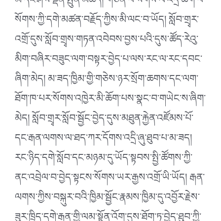
མི་དང་ཤེས་ལྡན་སྤུན་མཆེད། གཅེན་པོ་སོགས་ལ་འདྲི་ཆོག་པ་
སོགས་ཀྱི་དགེ་མཚན་བརྗོད་ཀྱིས་མི་ལང་བ་ཡོད། སློབ་གྲྭར་
འགྲོ་དུས་སློབ་གྲྭས་གཏན་འབེབས་བྱས་པའི་དུས་ཚོད་རེའུ་
མིག་བཞིར་བཟུང་ལག་བསྟར་བྱེད་པ་ལས་རང་ལ་རང་དབང་
ཞིག་མེད། མ་ཟད་ཁྱིམ་གྱི་གཅེས་ཉར་སྲོག་ཆགས་དང་ལག་
ཐོག་ཁ་པར་སོགས་འཁྱེར་མི་ཆོག་པས་སྣང་བ་གཡེང་ས་ཞིག་
མེད། སློབ་གྲྭར་སློབ་སྦྱོང་བྱེད་དུས་མཐུན་རྐྱེན་འཛོམས་པོ་
དང་རྒན་ལགས་ལ་ཐད་ཀར་དོགས་འདྲི་ཞུ་ཐུབ་པ་མ་ཟད།
རང་ཉིད་དགེ་སློབ་དང་མཉམ་དུ་ཡོད་སྟབས་སྤྱི་ཚོགས་ཀྱི་
ནང་འབྲེལ་བ་བྱེད་སྟངས་སོགས་ཡར་རྒྱས་འགྲོ་ཡི་ཡོད། རྒན་
ལགས་ཀྱིས་བསྐུར་བའི་ཁྱིམ་སྦྱོང་རྣམས་ཁྱིམ་དུ་འབྱོར་རྗེས་
ཟུར་ཁྲིད་དགེ་རྒན་གྱི་ལམ་སྟོན་འོག་དུས་ཐོག་ཏུ་བྱེད་ཐུབ་ཀྱི་