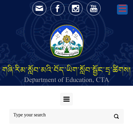
Skip to main content
གཞི་རིམ་སློབ་མའི་བོད་ཡིག་སློབ་སྦྱོང་དྲྭ་ཚིགས།
Department of Education, CTA