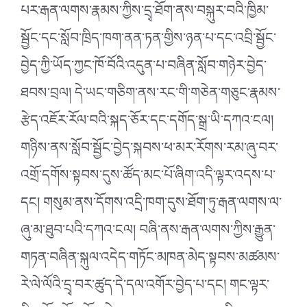
པར་རྒན་ལགས་རྣམས་ཀྱིས་དྲྭ་ཐོག་ནས་བསྐུར་བའི་ཁྱིམ་
སྦྱོང་དང་སློབ་ཁྲིད་ཁག་ནན་ཏན་གྱིས་ཉན་པ་དང་འབྲི་སྦྱོང་
བྱེད་ཀྱི་ཡོད་ཀྱང་ཁོ་བོའི་འདུན་པ་བཞིན་སློབ་གཉེར་བྱེད་
ཐབས་བྲལ། དེ་ཡང་གཅིག་ནས་རང་གི་གཅེན་གཅུང་རྣམས་
རྩེད་འཇོར་རོལ་བའི་སྐད་ཅོར་དང་དགོད་སྒྲ་ཡི་དཀའ་ངལ།
གཉིས་ནས་སློབ་སྦྱོང་བྱེད་སྐབས་ཕ་མར་རོགས་རམ་ཞུ་བར་
འགྲོ་དགོས་སྟབས་དུས་ཚོད་མང་པོ་ཞིག་འདི་ལྟར་འདས་པ་
དང། གསུམ་ནས་དོགས་འདྲི་ཁག་དུས་ཐོག་ཏུ་རྒན་ལགས་ལ་
ཞུ་མ་ཐུབ་པའི་དཀའ་ངལ། བཞི་ནས་རྒན་ལགས་ཀྱིས་རྒྱུན་
གཏན་བཞིན་སྐུལ་འདེད་གཏོང་མཁན་མེད་སྟབས་མཚམས་
རེ་ལེ་ལོའི་དྲྭ་བར་ཚུད་དེ་དལ་འགོར་བྱེད་པ་དང། གང་ལྟར་