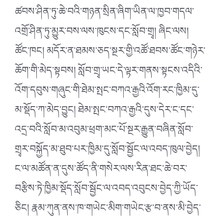
ཚབས་ཤིན་ཏུ་ཆེ་བའི་གཉན་སྲིན་ཞིག་ཡིན་ལ་ཁྱབ་གདལ་
འགྲོ་ཤིན་ཏུ་མྱུར་བས་ལས་ཁུངས་དང་སློབ་གྲྭ། ཞིང་ལས།
ཚོང་ཁང། མདོར་ན་ཐམས་ཅད་སྔར་གྱི་འཚོ་ཐབས་ཚོང་གཉེར་
ཆོག་གི་མེད་སྟབས། སློབ་གྲྭ་ཡང་དེ་ལྟར་གནས་སྟངས་འདིའི་
འོག་དབུས་གཞུང་གི་ཐེམ་སྤང་བཀའ་རྒྱའི་འོག་རང་ཁྱིམ་དུ་
མ་སྡོད་ཀ་མེད་བྱུང། ཐེམ་སྤང་བཀའ་རྒྱའི་དུས་དེར་ང་དང་
འདྲ་བའི་སློབ་མ་འབུམ་ཕྲག་མང་པོ་སྔར་རྒྱུན་བཞིན་སློབ་
གྲྭར་བསྐྱོད་མ་ཐུབ་པར་ཁྱིམ་དུ་སློབ་སྦྱོང་ལ་འབད་ཁུལ་བྱེད།
ང་ལ་མཚོན་ན་དུས་ཚོད་ནི་གསེར་ལས་རིན་ཐང་ཆེ་བར་
བརྩིས་ཏེ་ཁྱིམ་སྡོད་སློབ་སྦྱོང་ལ་འབད་འབུངས་བྱེད་ཀྱི་ཡོད་
ཅིང། རྣམ་ཀུན་ནས་ཁ་གཡེང་མིག་གཡེང་རྩ་བ་ནས་མི་བྱེད་