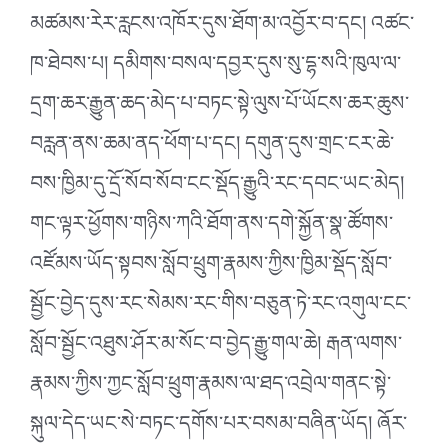
མཚམས་རེར་རླངས་འཁོར་དུས་ཐོག་མ་འབྱོར་བ་དང། འཚང་
ཁ་ཐེབས་པ། དམིགས་བསལ་དབྱར་དུས་སུ་དྷ་སའི་ཁུལ་ལ་
དྲག་ཆར་རྒྱུན་ཆད་མེད་པ་བཏང་སྟེ་ལུས་པོ་ཡོངས་ཆར་ཆུས་
བརླན་ནས་ཆམ་ནད་ཕོག་པ་དང། དགུན་དུས་གྲང་ངར་ཆེ་
བས་ཁྱིམ་དུ་དྲོ་སོབ་སོབ་ངང་སྡོད་རྒྱུའི་རང་དབང་ཡང་མེད།
གང་ལྟར་ཕྱོགས་གཉིས་ཀའི་ཐོག་ནས་དགེ་སྐྱོན་སྣ་ཚོགས་
འཛོམས་ཡོད་སྟབས་སློབ་ཕྲུག་རྣམས་ཀྱིས་ཁྱིམ་སྡོད་སློབ་
སྦྱོང་བྱེད་དུས་རང་སེམས་རང་གིས་བཅུན་ཏེ་རང་འགུལ་ངང་
སློབ་སྦྱོང་འཐུས་ཤོར་མ་སོང་བ་བྱེད་རྒྱུ་གལ་ཆེ། རྒན་ལགས་
རྣམས་ཀྱིས་ཀྱང་སློབ་ཕྲུག་རྣམས་ལ་ཐད་འབྲེལ་གནང་སྟེ་
སྐུལ་དེད་ཡང་སེ་བཏང་དགོས་པར་བསམ་བཞིན་ཡོད། ཞོར་