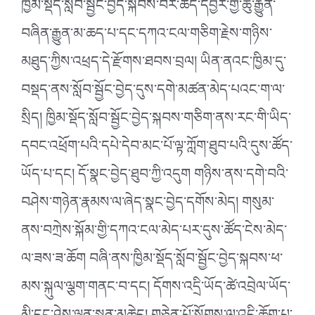
ཁྱིམ་སྡོད་སློབ་སྦྱོང་བྱེད་སྐབས་བར་ཆད་དབྱར་གྱི་ཆུ་རྒྱུན་
བཞིན་རྒྱུན་མ་ཆད་པ་དང་དཀའ་ངལ་གཅིག་རྗེས་གཉིས་
མཐུད་ཀྱིས་འཕྲད་དེ་རྫོགས་ཐབས་བྲལ། ཡིན་ནའང་ཁྱིམ་དུ་
བསྡད་ནས་སློབ་སྦྱོང་བྱེད་དུས་དགེ་མཚན་མེད་པའང་ག་ལ་
སྲིད། ཁྱིམ་སྡོད་སློབ་སྦྱོང་བྱེད་སྐབས་གཅིག་ནས་རང་གི་ཡིད་
དབང་འཕྲོག་པའི་དཔེ་དེབ་མང་པོ་ལྟ་ཀློག་ཐུབ་པའི་དུས་ཚོད་
ཡོད་པ་དང། དོ་སྣང་བྱེད་ཐུབ་ཀྱི་འདུག གཉིས་ནས་དགེ་བའི་
བཤེས་གཉེན་རྣམས་ལ་ཞེད་སྣང་བྱེད་དགོས་མེད། གསུམ་
ནས་བཀྲེས་སྐོམ་གྱི་དཀའ་ངལ་མེད་པར་དུས་ཚོད་ངེས་མེད་
ལ་ཟས་ཟ་ཆོག བཞི་ནས་ཁྱིམ་སྡོད་སློབ་སྦྱོང་བྱེད་སྐབས་ཕ་
མས་སྐུལ་ལྕག་གནང་བ་དང། དོགས་འདྲི་ཡོད་ཚེ་འབྲེལ་ཡོད་