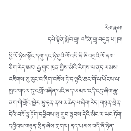
རིག་རྣམ།
དཔེ་སྟོན་སློབ་གྲྭ། འཛིན་གྲྭ་བདུན་པ། ཁ།
ཕྱི་ལོ་ཉིས་སྟོང་དགུ་དང་ཉི་ཤུའི་ལོ་འདི་ནི་ཅི་འདྲའི་ལོ་ནག་
ཅིག་རེད་ཨང། རྒྱ་གུང་ཁྲན་གྱིས་མིའི་རིགས་ལ་ནད་ཡམས་
འཇིགས་སུ་རུང་བ་ཞིག་བཟོས་ཏེ་ད་ལྟའི་ཆར་གོ་ལ་ཡོངས་ལ་
ཁྱབ་གདལ་དུ་འགྲོ་བཞིན་པའི་ནད་ཡམས་འདི་འདྲ་ཞིག་རྒྱ་
ནག་གི་གྲོང་ཁྱེར་ཝུ་ཧན་ནས་མཆེད་པ་ཞིག་རེད། གཉན་སྲིན་
དེའི་བཟོ་ལྟ་ཏོག་དབྱིབས་སུ་གྲུབ་སྟབས་དེའི་མིང་ལ་ཡང་ཏོག་
དབྱིབས་གཉན་སྲིན་ཞེས་གྲགས། ནད་ཡམས་འདི་ནི་ཉེན་