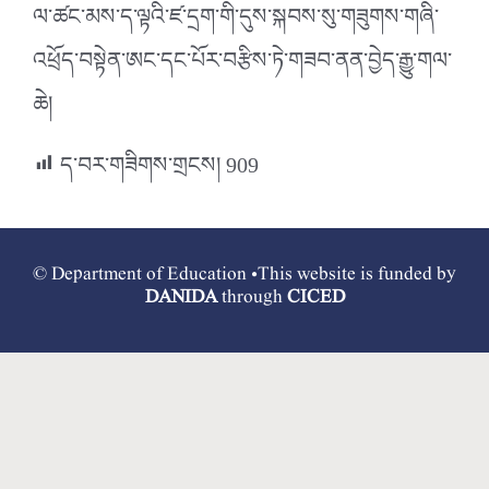
ལ་ཚང་མས་ད་ལྟའི་ཛ་དྲག་གི་དུས་སྐབས་སུ་གཟུགས་གཞི་
འཕྲོད་བསྟེན་ཨང་དང་པོར་བརྩིས་ཏེ་གཟབ་ནན་བྱེད་རྒྱུ་གལ་
ཆེ།
ད་བར་གཟིགས་གྲངས།
909
© Department of Education •This website is funded by
DANIDA
through
CICED