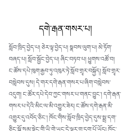
དགེ་རྒན་གསར་པ།
སློབ་ཁྲིད་བྱེད་པ། ཅེར་ལྟ་བྱེད་པ། སྣབས་ལུག་པ། མེ་ཏོག་
བཞད་པ། སློབ་སྦྱོང་བྱེད་པ། ཞིང་བཏབ་པ། ཕྱུགས་འཚོ་བ།
ང་ཚོས་དཔེ་ཁུག་རྒྱབ་ཏུ་འཁུར་ཏེ་སློབ་གྲྭར་བསྐྱོད། སློབ་གྲྭར་
བསླེབས་དུས། དེ་གར་དགེ་རྒན་གསར་པ་ཞིག་བསླེབས་
འདུག། ང་ཚོར་དཔེ་དེབ་ཀྱང་གསར་པ་གནང་བྱུང་།
དགེ་རྒན་
གསར་པ་དེའི་མིང་ལ་མི་འགྱུར་ཟེར། ང་ཚོས་དགེ་རྒན་མི་
འགྱུར་དུ་འབོད་ཅིང་། ཁོང་གིས་སློབ་ཁྲིད་བྱེད་དུས་སྨྲ་དག་
ཅིང་སྒོ་སམ་སྟེང་གི་ཡི་གེ་ཡང་དེ་ལྟར་གྲ་དག་པོ་ཡོད། ཁོང་