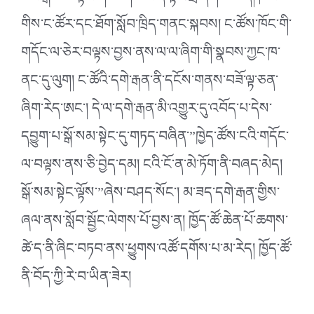
གིས་ང་ཚོར་དང་ཐོག་སློབ་ཁྲིད་གནང་སྐབས། ང་ཚོས་ཁོང་གི་
གདོང་ལ་ཅེར་བལྟས་བྱས་ནས་ལ་ལ་ཞིག་གི་སྣབས་ཀྱང་ཁ་
ནང་དུ་ལུག། ང་ཚོའི་དགེ་རྒན་ནི་དངོས་གནས་བཟོ་ལྟ་ཅན་
ཞིག་རེད་ཨང་། དེ་ལ་དགེ་རྒན་མི་འགྱུར་དུ་འབོད་པ་དེས་
དབྱུག་པ་སྒོ་སམ་སྟེང་དུ་གཏད་བཞིན་”ཁྱེད་ཚོས་ངའི་གདོང་
ལ་བལྟས་ནས་ཅི་བྱེད་དམ། ངའི་ངོ་ན་མེ་ཏོག་ནི་བཞད་མེད།
སྒོ་སམ་སྟེང་ལྟོས་”ཞེས་བཤད་སོང་། མ་ཟད་དགེ་རྒན་གྱིས་
ཞལ་ནས་སློབ་སྦྱོང་ལེགས་པོ་བྱས་ན། ཁྱོད་ཚོ་ཆེན་པོ་ཆགས་
ཚེ་ད་ནི་ཞིང་བཏབ་ནས་ཕྱུགས་འཚོ་དགོས་པ་མ་རེད། ཁྱོད་ཚོ་
ནི་བོད་ཀྱི་རེ་བ་ཡིན་ཟེར།