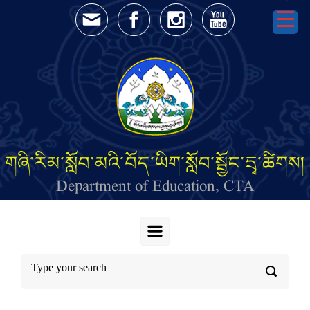
Skip to main content
གཞི་རིམ་སློབ་མའི་བོད་ཡིག་སློབ་སྦྱོང་དྲྭ་ཚིགས།
Department of Education, CTA