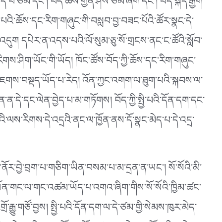
ཤད་པ་ཙམ་དང༌། བོད་ཆས་གྱོན་ཤེས་ཙམ་ཞིག་དང༌། བོད་སྐད་རྒྱག་
འི་ཆོས་དང་རིག་གཞུང་གི་བསླབ་བྱ་བཟང་པོའི་ཚོར་སྣང་དེ་
ོ་འདུག དཔེར་ན་འདས་པའི་ལོ་སུམ་ཅུ་སོ་གྲངས་ནང་ང་ཚོའི་སློབ་
གས་ཤིག་ཡོང་གི་ཡོད། ཁོང་ཚོས་བོད་ཀྱི་ཆོས་དང་རིག་གཞུང་
་འཇགས་བསྡད་ཡོད་པ་རེད། འོན་ཀྱང་འགག་ལ་ཐུག་པའི་སྐབས་ལ་
ིན་ན་དེ་དང་ལེན་བྱེད་པ་མ་གཏོགས། བོད་ཀྱི་སྤྱི་པའི་དོན་དག་དང་
ུའི་ལས་རིགས་དེ་འདྲའི་ནང་ལ་ཁྱོན་ནས་དོ་སྣང་མེད་པ་དེ་འདྲ་
་ནོར་བྱེ་བྲག་པ་གཅིག་ཡིན་བསམ་པ་མ་དྲན་ན་ཡང༌། སོ་སོའི་མི་
ཡོན་གང་ལ་གང་འཚམ་ཡོད་པ་འགའ་ཞིག་གིས་སོ་སོའི་ཁྱིམ་ཚང་
་རྒྱུ་གཙོ་བྱས། སྤྱི་པའི་དོན་དག་ལ་དེ་ཙམ་གྱི་སེམས་ཁུར་མེད་