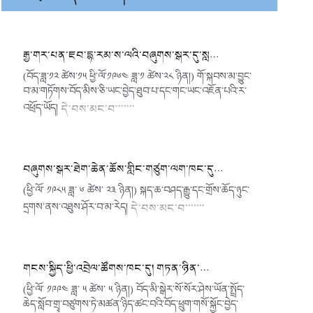
རྒྱ་གར་པན་ཇབ་དྷ་རམ་ས་ལའི་བཞུགས་སྒར་དུ་སླ…
(བོད་ཟླ་༡༢ ཚེས་༡༥ ཕྱི་ལོ་༡༩༦༤ ཟླ་༡ ཚེས་༢༨ ཉིན།) གོ་སྐབས་མ་བྱུང་
བ་མ་གཏོགས་བོད་མིས་ཅི་ཡང་བྱེད་ཐུབ་པ་དང་གང་ཡང་འཇོན་པའི་ར་
འཕྲོད་ཡོད།
དེ་བས་མང་བ་་་་་་་
བཞུགས་སྒར་ཐེག་ཆེན་ཆོས་གླིང་གཙུག་ལག་ཁང་དུ…
(ཕྱི་ལོ་ ༡༩༨༥ ཟླ་ ༦ ཚེས་ ༢༣ ཉིན།) སྐད་ཆ་བཤད་རྒྱུ་དང་གྲོས་ཆོད་ཉུང་
དྲགས་ནས་འཐུས་ཤོར་བ་མ་རེད།
དེ་བས་མང་བ་་་་་་་
གངས་སྐྱིད་ཕྱི་འབྲེལ་ཚོགས་ཁང་དུ། གཏན་ཉིན་…
(ཕྱི་ལོ་ ༡༩༩༤ ཟླ་ ༥ ཚེས་ ༥ ཉིན།) བོད་མི་སྒེར་སོ་སོར་ཤེས་ཡོན་སྤྲོད་
ཆེད་སློབ་གྲྭ་བཙུགས་ཏེ་མཚན་ཉིད་ཚང་བའི་བོད་ཕྲུག་གསོ་སྐྱོང་བྱེད་