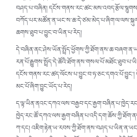
བཤད་པ་བཞིན། དངོས་གནས་རང་ཚང་མས་འབད་རྩོལ་སྙུགས་སྲི
བཀོད་པར་མཚོན་ན་ཡང་ས་ཆ་དེ་ཙམ་མེད་པ་ཞིག་ལ་ལས་སྐུལ་
ཆགས་ཐུབ་པ་བྱུང་བ་ཡིན་པ་རེད།
དེ་བཞིན་ནང་ཤེས་ཡོན་སྤྲོད་ཕྱོགས་ཀྱི་ཐོག་ནས་ཆ་བཞག་ན་ཡ
རན་པོ་རྒྱུགས་སྤྲོད་དེ་ཚོའི་ཐོག་ནས་གསལ་པོ་མཐོང་ཐུབ་པ་
དངོས་གནས་རང་ཚད་ལོངས་པ་བྱུང་བ་ཧ་ཅང་དགའ་པོ་བྱུང༌། 
མང་པོ་ཞིག་བྱུང་ཡོད་པ་རེད།
ད་ལྟ་ཡིན་ནའང་དཀའ་ལས་བརྒྱབ་དང་རྒྱག་བཞིན་པ་ཁྱེད་རང་ཚོ
ཁྱེད་རང་ཚོ་དཀའ་ལས་རྒྱག་བཞིན་པ་འདི་དག་ཆོས་ཀྱི་ཐོ
ཀ་དང། འཇིག་རྟེན་ཡ་རབས་ཀྱི་ཐོག་ནས་བཤད་པ་ཡིན་ན་ཡང་བོད