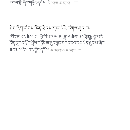
བསམ་བློ་ཞིག་གཏོང་དགོས།
དེ་བས་མང་བ་་་་་་་
ཤེས་རིག་ཚོགས་ཆེན་ཐེངས་དང་པོའི་ཚོགས་ཆུང་ཁ…
(བོད་ཟླ་ ༡༢ ཚེས་ ༡༧ ཕྱི་ལོ་ ༡༩༦༤ ཟླ་ ཟླ་ ༡ ཚེས་ ༣༠ ཉིན།) སྤྱི་པའི་
དོན་དུ་རང་སྲོག་བློས་གཏོང་མ་ཐུབ་ཀྱང་དཀའ་ངལ་དང་ལེན་ཐུབ་པ་ཞིག་
ཚང་མས་ངེས་པར་བྱེད་དགོས།
དེ་བས་མང་བ་་་་་་་