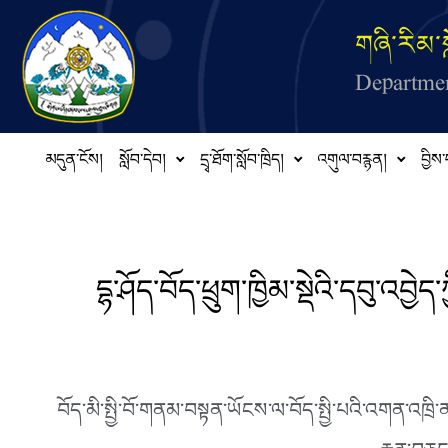
Skip to main content
གཞི་རིམ་ས
Departmen
མདུན་ངོས།
སློབ་དེབ།
དྲྭ་ཐོག་སློབ་ཁྲིད།
འགུལ་བརྙན།
བྱིས་
དྷ་ཤོད་བོད་ཕྲུག་ཁྱིམ་སྡེའི་དབུ་འབྱ
བོད་མི་སྤྱི་བོ་གནམ་བསྟན་ཡོངས་ལ་བོད་སྤྱི་པའི་འགན་འཁྲ