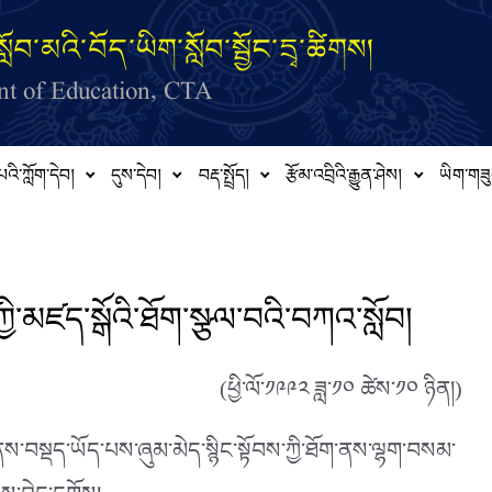
ློབ་མའི་བོད་ཡིག་སློབ་སྦྱོང་དྲྭ་ཚིགས།
t of Education, CTA
པའི་ཀློག་དེབ།
དུས་དེབ།
བརྡ་སྤྲོད།
རྩོམ་འབྲིའི་རྒྱུན་ཤེས།
ཡིག་གཟུ
ེད་ཀྱི་མཛད་སྒོའི་ཐོག་སྩལ་བའི་བཀའ་སློབ།
(ཕྱི་ལོ་༡༩༩༢ ཟླ་༡༠ ཚེས་༡༠ ཉིན།)
ི་ནས་བསྡད་ཡོད་པས་ཞུམ་མེད་སྙིང་སྟོབས་ཀྱི་ཐོག་ནས་ལྷག་བསམ་