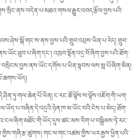
་དག་ནི་གཙོ་བོ་བོད་རིགས་རྒྱ་ཆེའི་མི་མང་གི་སེམས་ཤུགས་
གས་སྲིང་ནས་བདེན་པ་མཐའ་གསལ་རྒྱུར་འབད་རྩོལ་བྱས་པའི་
བས་ཤེས་སྒོ་གང་ས་ནས་བྱས་པའི་གྲུབ་འབྲས་ཡིན་པ་རེད། གྲུབ་
་ཡོང་ཐུབ་པ་ཞིག་དང༌། འཁྲབ་སྟོན་འདྲ་བོ་ཞིག་བྱས་པའི་ཐོག་
ན་བསྲིངས་བྱས་ནས་ཡོང་དགོས་པ་ཡིན་སྟབས་ལས་སླ་པོ་ཞིག་མིན།
པོ་ཆགས་ཡོད།
་ཤིན་ཏུ་གལ་ཆེན་པོ་ཡིན། ང་རང་ཚོ་ལྟོས་ས་ལྟོས་འཇོག་གི་ཡག་
ལ་ཡོད་པ་བཞིན་དེ་འདྲའི་ཉེན་ཁ་མ་ཡོང་བའི་ངེས་པ་མེད། ཐོག་
འ་ངལ་ཞིག་མཐོང་གི་ཡོད་དུས་ཚང་མས་རིག་པ་བསྒྲིམས་ཏེ་རང་
གྱིས་གཞི་རྩ་ཚུགས། གང་ལ་གང་འཚམ་གྱིས་ཡར་རྒྱས་ཕྱིན་པའི་