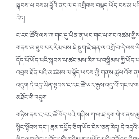
སྐབས་ལ་བསམ་བློའི་ནང་ལ་ད་འགྲིགས་བསྡད་ཡོད་བསམ་པའི་བློ
རེད།
ང་རང་ཚོའི་ལས་ཀ་གང་དུ་ཡིན་ན་ཡང་གང་ལ་གང་འཚམ་གྱིས་ག
གནས་མ་ཐུབ་པར་རིམ་པས་ཇེ་སྡུག་ཇེ་ཞན་ལ་འགྲོ་བ་དེ་ལས
དོད་པོ་ཡོད་པའི་སྐབས་ལ་ཚང་མས་རིག་པ་བསྒྲིམས་ཀྱི་ཡོད་
འབྲས་ཐོན་པའི་མཚམས་ལ་ལྷོད་ཡངས་ཀྱི་གནས་ཚུལ་འོག་ནས་འཐ
འདུག དེ་འདྲ་ཡིན་སྟབས་ང་རང་ཚོ་ཡར་རྒྱས་འདྲ་པོ་གང་ལ་གང
མཐོང་གི་འདུག
གཉིས་ནས་ང་རང་ཚོ་བོད་པའི་གཤིས་ཀ་ལ་ཛ་དྲག་གི་གནས་ཚུལ་
སྙིང་སྟོབས་དང༌། རྣམ་དཔྱོད་ཅིག་ཡོད་ངེས་ཅན་རེད། དེ་འདྲའ