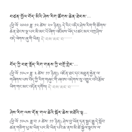
བཙན་བྱོལ་བོད་མིའི་ཤེས་རིག་ཚོགས་ཆེན་ཐེངས་…
(ཕྱི་ལོ་ ༢༠༠༩ ཟླ་ ༡༢ ཚེས་ ༢༧ ཉིན།) དེ་རིང་འདིར་ཤེས་རིག་གི་ཚོགས་
ཆེན་ཐེངས་ལྔ་པར་མི་མང་པོ་ཞིག་འཛོམས་ཡོད་པ་ཚང་མར་བཀྲ་ཤིས་
བདེ་ལེགས་ཞུ་གི་ཡིན།
དེ་བས་མང་བ་་་་་་་
བོད་ཀྱི་བརྡ་སྤྲོད་རིག་གནས་ཀྱི་བགྲོ་གླེང་…
(ཕྱི་ལོ་ ༡༩༨༧ ཟླ་ ༣ ཚེས་ ༡༡ ཉིན།) འཇོན་ཐང་དང༌མཐུན་རྐྱེན་ལ་
གཞིགས་པས་བོད་ཀྱི་རིག་གཞུང་གི་ཞབས་འདེགས་སུ་འགྱུར་བའི་རྩོམ་
ཡིག་གང་མང་འདོན་དགོས།
དེ་བས་མང་བ་་་་་་་
ཤེས་རིག་ལས་དོན་གལ་ཆེའི་སྐོར་ཆེས་མཐོའི་ལྷ…
(ཕྱི་ལོ་ ༡༩༨༤ ཟླ་བ་ ༩ ཚེས་ ༡༡ ཉིན) ཤེས་བྱ་ཡོན་ཏན་སྦྱང་རྒྱུ་དེ་སློབ་
ཚན་གཅིག་པུ་མ་ཡིན་པར་མི་ཡིན་པའི་ཆ་ནས་མི་ཚེ་སྐྱེལ་སྟངས་ལ་