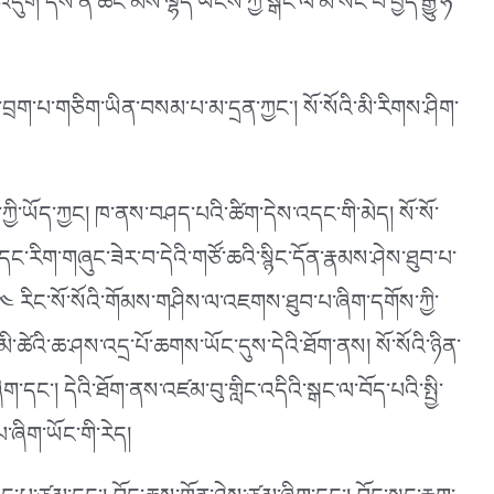
ག་འདུག དེས་ན་ཚང་མས་ལྷོད་ཡངས་ཀྱི་སྒང་ལ་མ་སོང་བ་བྱེད་རྒྱུ་ཧ་
ྱེ་བྲག་པ་གཅིག་ཡིན་བསམ་པ་མ་དྲན་ཀྱང༌། སོ་སོའི་མི་རིགས་ཤིག་
ི་ཡོད་ཀྱང། ཁ་ནས་བཤད་པའི་ཚིག་དེས་འདང་གི་མེད། སོ་སོ་
དང་རིག་གཞུང་ཟེར་བ་དེའི་གཙོ་ཆའི་སྙིང་དོན་རྣམས་ཤེས་ཐུབ་པ་
༢༤ རིང་སོ་སོའི་གོམས་གཤིས་ལ་འཇགས་ཐུབ་པ་ཞིག་དགོས་ཀྱི་
ི་མི་ཚེའི་ཆ་ཤས་འདྲ་པོ་ཆགས་ཡོང་དུས་དེའི་ཐོག་ནས། སོ་སོའི་ཉིན་
དང༌། དེའི་ཐོག་ནས་འཛམ་བུ་གླིང་འདིའི་སྒང་ལ་བོད་པའི་སྤྱི་
་ཞིག་ཡོང་གི་རེད།