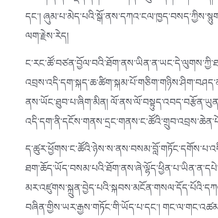
མི་མགོ་ན་ནས་སྡོད་དགོས་པའི་གནས་ཚུལ་ཞིག་ཆགས་ཡོད། འདི
དང༌། ཞུམ་པ་མེད་པའི་སྒོ་ནས་དཀའ་ངལ་ཁྱད་བསད་ཀྱིས་སྙུ
ལག་རྗེས་རེད།
ང་རང་ཚོ་བཙན་བྱོལ་བའི་ཐོག་ནས་ཡིན་ན་ཡང་དེ་ལུགས་ཀྱི་ཐ
འབྲས་འདི་དག་སྐད་ཆ་ཚིག་སྐམ་པོ་གཅིག་གཉིས་ཤིག་བཤད་ནས
ནས་ཡོང་ཐུབ་པ་ཞིག་མིན། ལོ་ནས་ལོ་བསྟུད་འབད་བརྩོན་ཡུ
འདི་དག་ནི་དངོས་གནས་དྲང་གནས་ང་ཚོའི་གྲུབ་འབྲས་ཆེན་
ད་ཚུར་ཕྱོགས་ང་ཚོའི་ཉེས་ས་ནས་བསམ་བློ་གཏོང་དགོས་པ་འདི
ཐག་ཆོད་ཡོད་བསམ་པའི་ཐོག་ནས་ཞེ་ལྷོད་ཕྱིན་པ་ཡིན་ན་དཔེ་
མར་འཛུགས་སྐྲུན་བྱེད་པའི་སྐབས་མངོན་གསལ་དོད་པོའི་དཀ
བཞིན་གྱིས་ཡར་རྒྱས་གཏོང་གི་ཡོད་པ་དང༌། གང་ལ་གང་འཚམ་