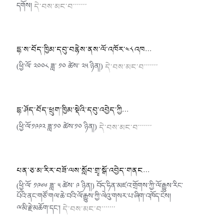
དགོས།
དེ་བས་མང་བ་་་་་་་
དྷ་ས་བོད་ཁྱིམ་དབུ་བརྙེས་ནས་ལོ་འཁོར་༤༨ འཁ…
(ཕྱི་ལོ་ ༢༠༠༨ ཟླ་ ༡༠ ཚེས་ ༢༥ ཉིན།)
དེ་བས་མང་བ་་་་་་་
དྷ་ཤོད་བོད་ཕྲུག་ཁྱིམ་སྡེའི་དབུ་འབྱེད་ཀྱི…
(ཕྱི་ལོ་༡༩༩༢ ཟླ་༡༠ ཚེས་༡༠ ཉིན།)
དེ་བས་མང་བ་་་་་་་
པན་ཅ་མ་རིར་བཟོ་ལས་སློབ་གྲྭ་སྒོ་འབྱེད་གནང…
(ཕྱི་ལོ་ ༡༩༦༦ ཟླ་ ༥ ཚེས་ ༩ ཉིན།) བོད་ཧིན་མཛའ་གྲོགས་ཀྱི་ལོ་རྒྱུས་རིང་
པོའི་ནང་གཙོ་གལ་ཆེ་བའི་ལོ་རྒྱུས་ཀྱི་ལེའུ་གསར་པ་ཞིག་འཁོད་ངེས།
ྋམི་རྗེ་མཆོག་དང༌།
དེ་བས་མང་བ་་་་་་་