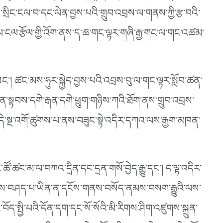
ང་ངལ་བ་དང་ལེན་བྱས་པའི་གྲུབ་འབྲས་ལ་གནས་ཀྱི་རྩ་བའི་
ངལ་རྩོལ་གྱི་འོག་ནས་ད་ཆ་གང་ལྟར་གཞི་རྒྱ་གང་ལ་གང་འཚམ་
ང༌། ཚང་མས་ཧུར་སྐྱེད་བྱས་པའི་འབྲས་བུ་ལ་གང་ལྟར་སློབ་ཚན་
ཡིན་སྟབས་དགེ་རྒན་དགེ་ཕྲུག་གཉིས་ཀའི་ཐོག་ནས་གྲུབ་འབྲས་
དེ་སྔ་འགོ་ཚུགས་པ་ནས་བཟུང་སྟེ་འདིར་དཀའ་ལས་རྒྱག་མཁན་
་ཚང་མ་ལ་བཀའ་དྲིན་དང་དྲན་གསོ་བྱེད་རྒྱུ་དང༌། ད་ལྟ་འདིར་
ག་ནས་བཤད་པ་ཡིན་ན་དངོས་གནས་བསོད་ནམས་བསག་རྒྱུའི་ལས་
་སྤྱི་པའི་དོན་དག་དང་སོ་སོའི་མི་རིགས་ཤིག་འཛུགས་སྐྲུན་