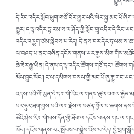
རྒྱུན་བཅ
དེ་རིང་འདིར་སློབ་ཕྲུག་གཙོ་བོར་གྱུར་པའི་སེར་སྐྱ་མང་པོ་
རྒྱུར།
ད་ལྟ་འདིར་དྷ་རམ་ས་ལ་ཤོད་ཀྱི་སློབ་གྲྭ་འདིར་དེ་རིང་ཡ
འདིར་འཁྱུག་ཙམ་སླེབས་པ་རེད། དེ་ནས་བར་དེར་ཧ་ལམ་ས་ཆ་
ལ་བཤད་པ་ནང་བཞིན་དངོས་གནས་ཡར་རྒྱས་མིག་གིས་མཐོང་རྒྱ
ཆེ་ཟེར་རྒྱུ་ཡིན། དེ་ནས་ད་ལྟ་འདིར་ཚོགས་གཙོ་དང༌། ཚོག
མོལ་བྱུང་སོང༌། ང་ལ་དམིགས་བསལ་གྱི་མང་པོ་ཞུ་རྒྱུ་གང་ཡང
འདས་པའི་ལོ་ཡུན་དེ་དག་གི་རིང་ལ་གནས་ཚུལ་འགལ་རྐྱེན
པར་ཧུར་ཐག་བྱས་པའི་ལག་རྗེས་ལ་བཙན་བྱོལ་བ་ཆགས་ནས་ལོ
ཚོའི་ཤེས་རིག་གི་ལས་དོན་གྱི་ཐོག་ལ་དངོས་གནས་གང་ལ་གང་འཚ
ཡོད། དངོས་གནས་རང་སྤོབས་པ་སྐྱེས་འོས་པ་རེད། བྱེ་བྲག་ས