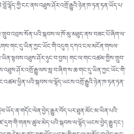
་ལྷོད་ཀྱི་ངང་ནས་འཐུས་ཤོར་འགྲོ་རྒྱུའི་ཉེན་ཁ་ཏན་ཏན་ཡོད་པ་
ྲུབ་འབྲས་སོན་པའི་སྐབས་ལ་ཁོ་མུ་མཐུད་ནས་བཟང་པོ་ཞིག་ལ་
་རིགས་གང་དུ་ཡིན་ཀྱང་ཡོང་གི་འདུག དཀའ་ངལ་མངོན་གསལ་
པ་ཡིན་སྟབས་འཐུས་ཤོར་ཉུང་བ་བྱས། གང་ལ་གང་འཚམ་གྱིས་གྲུབ་
ུས་ཤོར་འགྲོ་རྒྱུ་ལས་སླ་བ་ཞིག་ས་ཆ་གང་དུ་ཡིན་ཀྱང་ཡོང་གི་
་འཚམ་ཕྱིན་པའི་སྐབས་ལ་ལྷོད་ཡངས་འགྲོ་རྒྱུའི་ཉེན་ཁ་ཏན་ཏན་
ཡོད་ན་གདོང་ལེན་བྱེད་རྒྱུར་བོད་པར་ཐུན་མོང་མ་ཡིན་པའི་
ི་ཛ་དྲག་གི་གནས་ཚུལ་མེད་པའི་སྐབས་ལ་ལྷོད་ཡངས་བྱེད་རྒྱུ་དང༌།