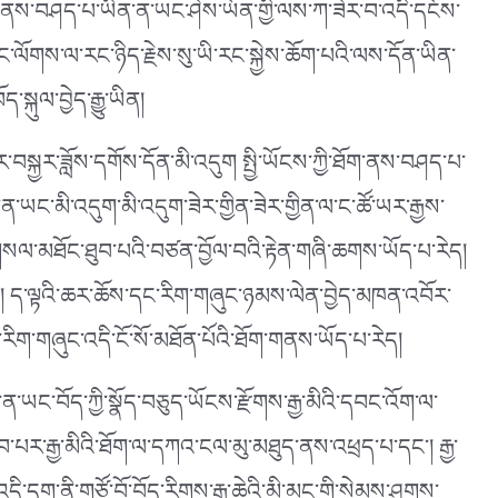
་ཐོག་ནས་བཤད་པ་ཡིན་ན་ཡང་ཤེས་ཡོན་གྱི་ལས་ཀ་ཟེར་བ་འདི་དངོས་
་ལོགས་ལ་རང་ཉིད་རྗེས་སུ་ཡི་རང་སྐྱེས་ཆོག་པའི་ལས་དོན་ཡིན་
ྐུལ་བྱེད་རྒྱུ་ཡིན།
ྐྱར་ཟློས་དགོས་དོན་མི་འདུག སྤྱི་ཡོངས་ཀྱི་ཐོག་ནས་བཤད་པ་
་ཡང་མི་འདུག་མི་འདུག་ཟེར་གྱིན་ཟེར་གྱིན་ལ་ང་ཚོ་ཡར་རྒྱས་
་གསལ་མཐོང་ཐུབ་པའི་བཙན་བྱོལ་བའི་རྟེན་གཞི་ཆགས་ཡོད་པ་རེད།
། ད་ལྟའི་ཆར་ཆོས་དང་རིག་གཞུང་ཉམས་ལེན་བྱེད་མཁན་འབོར་
ང་རིག་གཞུང་འདི་ངོ་སོ་མཐོན་པོའི་ཐོག་གནས་ཡོད་པ་རེད།
་ཡང་བོད་ཀྱི་སྣོད་བཅུད་ཡོངས་རྫོགས་རྒྱ་མིའི་དབང་འོག་ལ་
བ་པར་རྒྱ་མིའི་ཐོག་ལ་དཀའ་ངལ་མུ་མཐུད་ནས་འཕྲད་པ་དང༌། རྒྱ་