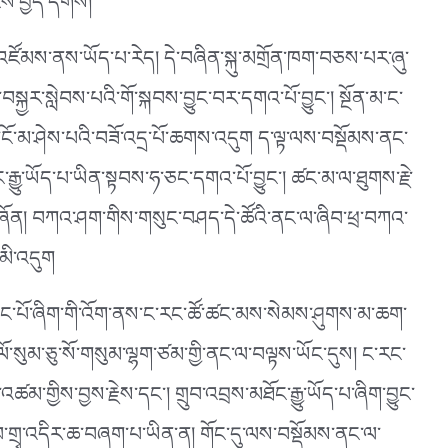
ངས་བྱེད་དགོས།
ཞིག་འཛོམས་ནས་ཡོད་པ་རེད། དེ་བཞིན་སྐུ་མགྲོན་ཁག་བཅས་པར་ཞུ་
ང་བསྐྱར་སླེབས་པའི་གོ་སྐབས་བྱུང་བར་དགའ་པོ་བྱུང༌། སྔོན་མ་ང་
ངོ་མ་ཤེས་པའི་བཟོ་འདྲ་པོ་ཆགས་འདུག ད་ལྟ་ལས་བསྡོམས་ནང་
ུ་ཡོད་པ་ཡིན་སྟབས་ཧ་ཅང་དགའ་པོ་བྱུང༌། ཚང་མ་ལ་ཐུགས་རྗེ་
ས་གཞོན། བཀའ་ཤག་གིས་གསུང་བཤད་དེ་ཚོའི་ནང་ལ་ཞིབ་ཕྲ་བཀའ་
་མི་འདུག
་མང་པོ་ཞིག་གི་འོག་ནས་ང་རང་ཚོ་ཚང་མས་སེམས་ཤུགས་མ་ཆག་
་སུམ་ཅུ་སོ་གསུམ་ལྷག་ཙམ་གྱི་ནང་ལ་བལྟས་ཡོང་དུས། ང་རང་
མ་གྱིས་བྱས་རྗེས་དང༌། གྲུབ་འབྲས་མཐོང་རྒྱུ་ཡོད་པ་ཞིག་བྱུང་
ློབ་གྲྭ་འདིར་ཆ་བཞག་པ་ཡིན་ན། གོང་དུ་ལས་བསྡོམས་ནང་ལ་