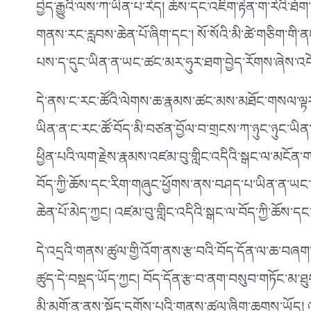
བྱེད་རྒྱུའི་ལས་ཀ་ཡིན་པ་རེད། ཆོས་དང་འཇིག་རྟེན་ག་རེའི
གནས་རང་རླབས་ཆེན་པོ་ཞིག་དང༌། སོ་སོའི་མི་ཚེ་གཅིག་གི་ནང
པས་ད་དུང་ཡིན་ན་ཡང་ཚང་མར་ཧུར་ཐག་བྱེད་རོགས་ཞེས་འབོད་ས
དེ་ནས་ང་རང་ཚོའི་ལེགས་ཆ་རྣམས་ཚང་མས་མཐོང་གསལ་ལྟར་བས
ཡིན་ན་ང་རང་ཚོ་བོད་མི་བཙན་བྱོལ་བ་གྲངས་ཀ་ཉུང་ཉུང་ཡིན་ན
ཕྱིན་པའི་ལག་རྗེས་རྣམས་འཛམ་བུ་གླིང་འདིའི་སྒང་ལ་མངོན
བོད་ཀྱི་ཆོས་དང་རིག་གཞུང་ཕྱོགས་ནས་བཤད་པ་ཡིན་ན་ཡང༌
ཆེན་པོ་མེད་ཀྱང། འཛམ་བུ་གླིང་འདིའི་སྒང་ལ་བོད་ཀྱི་ཆོས་ད
དེ་འདྲའི་གནས་ཚུལ་གྱི་འོག་ནས་རྩ་བའི་བོད་དོན་ལ་ཆ་བཞག་ན
ཚུད་དེ་བསྡད་ཡོད་ཀྱང། བོད་དོན་རྩ་བ་ནག་བསུབ་གཏོང་མ་ཐུ