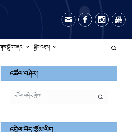
གས་སྦྱོང་བརྡར།
སྦྱོང་བརྡར།
འཚོལ་བཤེར།
འབྲེལ་ཡོད་རྩོམ་ཡིག