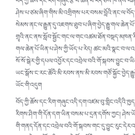
བོད་ཀྱི་ཆོས་དང་རིག་གཞུང་རྩ་བ་ཆེན་པོ་རེད་ཅེས་ཁ་ནས་བ
ཤེས་པ་ཙམ་ཞིག་གིས་མི་འགྲིགས་པར་བསམ་བློའི་ནང་ལ་བོད་པ
སེམས་ནང་ལ་རྒྱུན་དུ་འཇགས་ཐུབ་པ་ཞིག་བྱེད་རྒྱུ་གལ་ཆེན་པ
གྲྭའི་ནང་ནས་སློབ་སྦྱོང་གང་ལ་གང་འཚམ་ཐོན་བསྡད་མཁན་རི
གལ་ཆེན་པོ་ཡིན་པ་ཤེས་ཀྱི་ཡོད་པ་རེད། ཚང་མའི་སྣང་བ་ལ
སོ་སོ་སྒེར་གྱི་དཔལ་འབྱོར་དང་འབྲེལ་བའི་གོ་སྐབས་བྱུང་བ་ཡ
ཡང་སྒོས་ང་རང་ཚོའི་མི་རབས་ནས་མི་རབས་གཙོ་སྐྱོང་བྱེད་རྒྱ
ཡོང་གི་འདུག
བོད་ཀྱི་ཆོས་དང་རིག་གཞུང་འདི་དག་འཛམ་བུ་གླིང་འདིའི་ཁྱད
རིགས་ཤིག་གི་དོན་དག་ཡིན་བསམ་པ་དྲན་དགོས་ཀྱང། ཤེས་
གི་གནད་དོན་དང་འབྲེལ་བའི་གོ་སྐབས་གང་དུ་བྱུང་རུང་དེར་འགྲོ