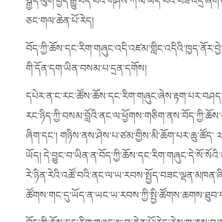
སྒྱིད་ལུག་བྱེད་རྒྱུ་བོད་པའི་གཤིས་ཀ་ལ་ཡོད་པའི་བཟོ་འདྲ་ཞི
ཅང་གལ་ཆེན་པོ་རེད།
བོད་ཀྱི་ཆོས་དང་རིག་གཞུང་འདི་འཛམ་གླིང་འདིའི་ཁྱད་ནོར་བ
གི་དོན་དག་ཡིན་བསམ་པ་དྲན་དགོས།
དཔེར་ན་ང་རང་ཚོས་ཆོས་དང་རིག་གཞུང་ཞེས་རྟག་པར་བཤད་ཀྱ
རང་ཉིད་ཀྱི་བསམ་བློའི་ནང་ལ་ཕྱོགས་གཅིག་ནས་བོད་ཀྱི་ཆོས་
ཞིག་དང༌། གཉིས་ནས་ཤེས་པ་ཙམ་གྱིས་མི་ཆོག་པར་ཆུ་ཚོད་ 
ཡོད། དེ་བྱུང་བ་ཡིན་ན་བོད་ཀྱི་ཆོས་དང་རིག་གཞུང་དེ་སོ་སོའ
རེ་ཉིན་རེའི་འཚོ་བའི་ནང་ལ་ཡ་རབས་སྤྱོད་བཟང་ལྡན་མཁན་ཞིག་
ཚོགས་གང་དུ་ཡོད་ན་ཡང་ཡ་རབས་ཀྱི་སྤྱི་ཚོགས་ཆགས་ཐུབ་པ