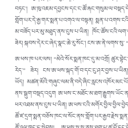
བཏང་། ཨ་ཁུ་འཇམ་དབྱངས་དང་ང་ཚོ་རྐང་གསུམ་ལ་བསྡད་དེ་ཀ
གློག་པར་དེ་རྒྱ་གར་སྨན་པ་འགའ་ལ་བསྟན། སྨན་པ་འགས་ང
མ་བཟོད་པར་མུ་མཐུད་ནས་ངུས་པ་ཡིན། ཁོང་ཚོས་ངའི་ལག་
ཟེར། སྐབས་དེར་ང་ཞེད་སྣང་ཆེ་རུ་སོང་། ངས་ཨ་ནེ་ལགས་ས
ཨ་ཕས་ཁ་པར་ལས། “མེའེ་སོར་སྨན་ཁང་དུ་མ་འགྲོ། ཚུར་བྷེང་
རེད་” ཟེར། ངས་ཨ་ཕས་སྐད་གོ་བ་དང་ངུ་ཤར་བྱས་པ་ཡིན། 
ཡོད། མཚན་མོའི་གཞུང་ལམ་ནི་བདེ་ཞིང་རླངས་འཁོར་མང་པོ་མེ
ནས་སྒུག་བསྡད་འདུག ཨ་ཕས་ང་མཐོང་མ་ཐག་རྒྱུགས་ཡོང་ནས་ང
ཕར་འཐམ་ནས་ངུས་པ་ཡིན། ཨ་ཕས་ངའི་མགོར་བྱིལ་བྱིལ་བྱེད་བཞ
ཚོ་ཛ་དྲག་སྨན་བཅོས་ཁང་ལ་སོང་ནས་གློག་པར་རྒྱབ་རྗེས་སྨ