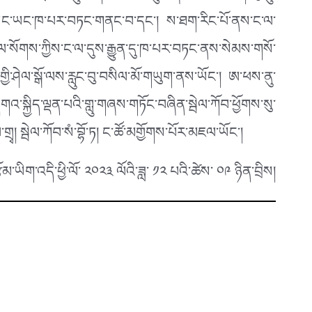
ྱིས་ཡང་ཡང་ཁ་པར་བཏང་གནང་བ་དང་། ས་ཐག་རིང་པོ་ནས་ང་ལ་
་སོགས་ཀྱིས་ང་ལ་དུས་རྒྱུན་དུ་ཁ་པར་བཏང་ནས་སེམས་གསོ་
ི་ཤེལ་སྒོ་ལས་རླུང་བུ་བསིལ་མོ་གཡུག་ནས་ཡོང་། ཨ་ཕས་ནུ་
་སྐྱིད་ལྡན་པའི་གླུ་གཞས་གཏོང་བཞིན་སྦེལ་ཀོབ་ཕྱོགས་སུ་
ྲྭ། སྦེལ་ཀོབ་སཾ་བྷོ་ཏ། ང་ཚོ་མགྱོགས་པོར་མཇལ་ཡོང་།
ྩོམ་ཡིག་འདི་ཕྱི་ལོ་ ༢༠༢༣ ལོའི་ཟླ་ ༡༢ པའི་ཚེས་ ༠༩ ཉིན་བྲིས།