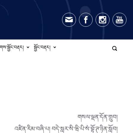
གས་སྦྱོང་བརྡར།
སྦྱོང་བརྡར།
གསལ་ལྡན་དོན་གྲུབ།
འཛིན་རིམ་བཞི་པ། བདེ་སླར་སི་ཝི་པི་སཾ་བྷོ་ཊ་ཉིན་སློབ།