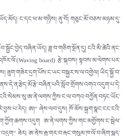
ྡད་ཡོད་མོད། ང་དང་ཕ་མ་གཉིས། ནུ་བོ། གཅུང་མོ་བཅས་མཉམ་དུ་
་སྦྱོང་བྱེད་བཞིན་ཡོད། ཟླ་བ་གཅིག་སྔོན་དུ། ངའི་མི་ཚེའི་ནང་
་ལེབ་འཁོར་ལོ་(Waving board) རྩེ་སྐབས། སྟབས་མ་ལེགས་པར་
ག་གཟེར་དྲག་པོས་ང་ཡང་བསྐྱར་ས་ལ་འགྱེལ། ཡིད་སྐྱོ་བ་
ན་རྩེད་མོ་རྩེ་བཞིན་པའི་སློབ་གྲོགས་འགའ་འདུག་པ་དེ་
ངའི་སེམས་སུ་ཨ་ནེ་ལགས་ཀྱིས་ང་ལ་བཀའ་བཀྱོན་བཏང་ཡོང་
་བྱས་པ་རེད། ཨ།” ཞེས་ལབ་དུས། ཁོ་མོས་སྐྲག་སྣང་ངང་ངའི་
ག་ཀྱོག་ཆགས་འདུག ཨ་ནེ་ལགས་ཀྱིས་གང་མགྱོགས་ང་སྦེལ་
་འདུག” ཟེར། ཨ་ནེས་རྒྱ་གར་བ་རྐང་གསུམ་ཁ་ལོ་བ་ཞིག་སྐད་