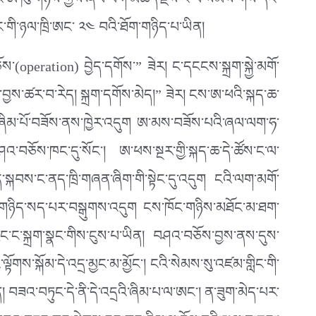
་ཨ་ཁུ་གཉིས་ཀྱིས་ཞལ་ལག་མཆོད་རྗེས་ང་ལ་སེམས་གསོ་དང་
་གི་ཉལ་ཁྲི་ཨང་ ༢༤ བའི་ཐོག་གཉིད་པ་ཡིན།
ས་(operation) བྱེད་དགོས་” ཟེར། ང་དངངས་སྐྲག་སྐྱེ་མགོ་
མ་བྱས་ཚར་བ་རེད། སྐྲག་དགོས་མེད།” ཟེར། ངས་ཨ་ཕའི་སྐད་ཆ་
་ཞིམ་པོ་བཟོས་ནས་ཁྱེར་འདུག ཨ་མས་བཟོས་པའི་ཞལ་ལག་ཧ་
ཤའ་བཅོས་ཁང་དུ་སོང་། ཨ་ཕས་སྔར་གྱི་སྐད་ཆ་དེ་ཚོས་ང་ལ་
སྐབས་ང་ནད་ཁྲི་གཞན་ཞིག་གི་སྟེང་དུ་འདུག ངའི་ལག་མགོ་
་གཉིད་སད་པར་བསྒུགས་འདུག ངས་ཁོང་གཉིས་མཐོང་མ་ཐག་
ཀྱང་ང་སྐྲག་སྣང་གིས་ངུས་པ་ཡིན། བཤའ་བཅོས་བྱས་ནས་དུས་
ལྟོགས་སྐོམ་དེ་འདྲ་མྱང་མ་མྱོང་། ངའི་སེམས་སུ་འཛམ་གླིང་གི་
ན། བཟའ་བཏུང་དེ་ནི་དེ་འདྲའི་ཞིམ་པ་ལ་ཨང་། ན་ཟུག་མེད་པར་