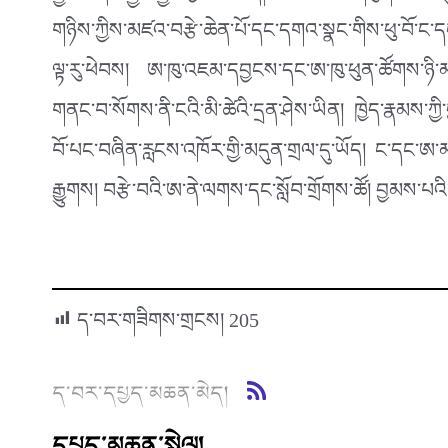
གཉིས་ཀྱིས་མཛའ་བརྩེ་ཆེན་པོ་དང་དགའ་སྣང་གིས་ཕུ་བོ་ང
ལྟ་རུ་ཕེབས། ཨ་ཁུ་འཇམ་དབྱངས་དང་ཨ་ཁུ་ཕུན་ཚོགས་ཉི་མ
གནང་བ་སོགས་ནི་ངའི་མི་ཚེའི་དྲན་ཤེས་ཡིན། ཁྱེད་རྣམས་ཀ
བོ་པང་བཞིན་རླངས་འཁོར་གྱི་མདུན་གྲལ་དུ་ཡོད། ང་དང་ཨ་མ
རྒྱུགས། བརྩེ་བའི་ཨ་ནེ་ལགས་དང་སློབ་གྲོགས་ཚོ། བྱམས་པའི་ས
ད་བར་གཟིགས་གྲངས།
205
ད་བར་དཔྱད་མཆན་མེད།
དཔྱད་མཆན་སྤེལ།