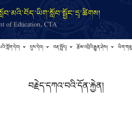
ློབ་མའི་བོད་ཡིག་སློབ་སྦྱོང་དྲྭ་ཚིགས།
t of Education, CTA
པའི་ཀློག་དེབ།
དུས་དེབ།
བརྡ་སྤྲོད།
རྩོམ་འབྲིའི་རྒྱུན་ཤེས།
ཡིག་གཟུ
བརྗེད་དཀའ་བའི་དོན་རྐྱེན།