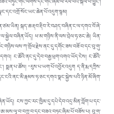
 བཟའ་བཏུང་གང་ལེགས་དང་གང་ཞིམ་ལ་རོལ་བའི་སྐལ་བ་བྱུང་།
ྣང་དང་འགྲོ་སོང་ཡང་ཆེན་པོ་འདུག་སྙམ།
ིན་ཙམ་ཡིན། སྐད་ཆ་རྡབ་རྡིབ་རེ་བཤད་བཞིན་ང་ལ་དགའ་བོ་ཞེ་
ང་ལ་སྐྱེལ་བཞིན་ཡོད། ཕ་མ་གཉིས་ནི་ལས་བྲེལ་ཧ་ཅང་ཆེ། ཡིན་
ང་གཉིས་ལས་ཀ་གྲོལ་རྗེས་ནང་དུ་དགོང་ཟས་བཟོ་བ་དང་བུ་གུ་
་ཅང་དགའ། ང་ཚོའི་ནང་དུ་དེབ་བརྒྱ་ཕྲག་འགའ་ཡོད་ངེས། ང་ཚོའི་
། སྨན་པ་ཚོས། “རུས་པ་ཡག་པོ་འབྱོར་འདུག ད་ནི་རྨ་དཀྲིས་
ང་ངའི་ནང་མི་རྣམས་ཧ་ཅང་དགའ་སྣང་སྐྱེས་པའི་ཉིན་མོ་ཞིག་
བཞིན་ཡོད། ངས་ཀྱང་རང་ཁྱིམ་དུ་དཔེ་དེབ་འདྲ་མིན་ཀློག་པ་དང་
 ཨ་མས་ལྭ་བ་བཀྲུ་བ་དང་བཟའ་བཏུང་ཞིམ་པོ་བཟོས་པ། བུ་གུ་