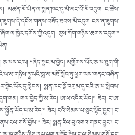
ེས། མཚན་མོ་ཡིན་ལ་སྨན་ཁང་དུ་མི་མང་པོ་མི་འདུག ང་ཚོས་
། ན་ཟུགས་དེ་དངོས་གནས་བཟོད་ཐབས་མི་འདུག ངས་ན་ཟུགས་
ཞིག་ལ་ཁྱེར་དགོས་ཀྱི་འདུག རུས་ཀོག་གཉིས་ཆགས་འདུག་”
ཡིན།
ར། ཨ་ཕས་ང་ལ། “ཞེད་སྣང་མ་བྱེད། མགྱོགས་པོར་ཨ་ཕ་ཐུག་གི་
ཕ་མ་གཉིས་ཏཱ་ལའི་བླ་མ་མཐོ་སློབ་ཏུ་ཕྱག་ལས་གནང་བཞིན་
བྷེང་ལོར་དུ་སླེབས། སྨན་ཁང་སྒོ་འགྲམ་དུ་ངའི་ཨ་ཕ་སླེབས་
དུག་གམ། གལ་བྱེད་ཀྱི་མ་རེད། ཨ་ཕ་འདིར་ཡོད།” ཟེར། ང་ཨ་
ྐྱོན་ཡོད་པ་མ་རེད་” ཟེར། ངའི་སེམས་པ་ཅུང་ལྷོད་བྱུང་། ང་
་ནས་ངལ་གསོ་བྱོས་” ཟེར། སྨན་རིལ་བུ་འགའ་གནང་བྱུང་། ང་