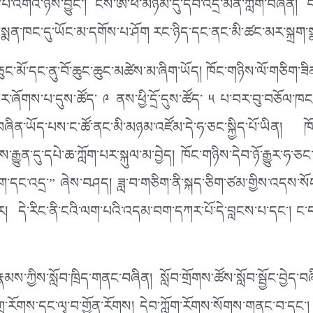
སར་པ་འགའ་ཉོས་བྱུང་། ངས་ཨ་ཕ་མཉམ་དུ་དེབ་འདྲ་མིན་ཀློག་བཞིན།
་སྨན་ཁང་དུ་ཡོང་མ་དགོས་པ་ཤོག རང་ཉིད་དང་ནང་མི་ཚང་མར་སྐྲག་ས
ུང་མོ་དང་ནུ་བོ་ཆུང་ཆུང་མཚེས་མ་ཞིག་ཡོད། ཁོང་གཉིས་ལོ་གཅིག་ཟ
ན་ལྟར་ཞོགས་པ་དུས་ཚོད་ ༩ ནས་ཕྱི་དྲོ་དུས་ཚོད་ ༥ པ་བར་བུ་བཅོལ་ཁ
བཞིན་ཡོད་པས་ང་ཚོ་ནང་མི་མཉམ་འཛོམ་དེ་ཧ་ཅང་སྐྱིད་པོ་ཡིན། ཁོ
ས་རྒྱུན་དུ་དཔེ་ཆ་ཀློག་པར་སྐུལ་མ་བྱེད། ཁོང་གཉིས་དེབ་ཉོ་རྒྱུར་ཧ
ིག་དང་འདྲ་” ཞེས་བཤད། ཟླ་བ་གཅིག་ནི་སྐད་ཅིག་ཙམ་གྱིས་འདས་སོང་
ར། དེ་རིང་ནི་ངའི་ལག་པའི་འདམ་བག་དཀར་པོ་དེ་བླངས་པ་དང་། ང་ད
་རྣམས་ཀྱིས་སློབ་ཁྲིད་གནང་བཞིན། སློབ་གྲོགས་ཚོས་སློབ་སྦྱོང་བྱེད་
བཀྲུ་རོགས་དང་ལྭ་བ་གྱོན་རོགས། དེབ་ཀློག་རོགས་སོགས་གནང་བ་དང་།