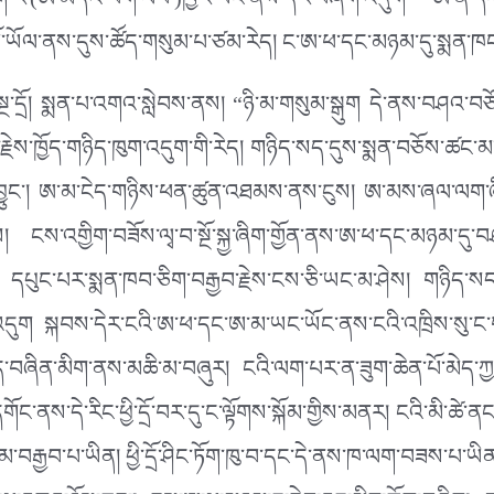
ོ་རེ་(ཨ་མདོའི་བག་ལེབ་)ཁྱེར་ཡོང་ནས་དེར་བཞག་འདུག ཨ་ནེ་དང
མོ་ཡོལ་ནས་དུས་ཚོད་གསུམ་པ་ཙམ་རེད། ང་ཨ་ཕ་དང་མཉམ་དུ་སྨན་ཁང
་སྔ་དྲོ། སྨན་པ་འགའ་སླེབས་ནས། “ཉི་མ་གསུམ་སྒུག དེ་ནས་བཤའ་བཅོ
བ་རྗེས་ཁྱོད་གཉིད་ཁུག་འདུག་གི་རེད། གཉིད་སད་དུས་སྨན་བཅོས་ཚང་
ེབས་བྱུང་། ཨ་མ་ངེད་གཉིས་ཕན་ཚུན་འཐམས་ནས་ངུས། ཨ་མས་ཞལ་ལག
 ངས་འགྱིག་བཟོས་ལྭ་བ་སྔོ་སྐྱ་ཞིག་གྱོན་ནས་ཨ་ཕ་དང་མཉམ་དུ་བ
 དཔུང་པར་སྨན་ཁབ་ཅིག་བརྒྱབ་རྗེས་ངས་ཅི་ཡང་མ་ཤེས། གཉིད་སད་
འདུག སྐབས་དེར་ངའི་ཨ་ཕ་དང་ཨ་མ་ཡང་ཡོང་ནས་ངའི་འཁྲིས་སུ་ང
ྱེད་བཞིན་མིག་ནས་མཆི་མ་བཞུར། ངའི་ལག་པར་ན་ཟུག་ཆེན་པོ་མེད་
་ནས་དེ་རིང་ཕྱི་དྲོ་བར་དུ་ང་ལྟོགས་སྐོམ་གྱིས་མནར། ངའི་མི་ཚེ་ནང་
མ་བརྒྱབ་པ་ཡིན། ཕྱི་དྲོ་ཤིང་ཏོག་ཁུ་བ་དང་དེ་ནས་ཁ་ལག་བཟས་པ་ཡི