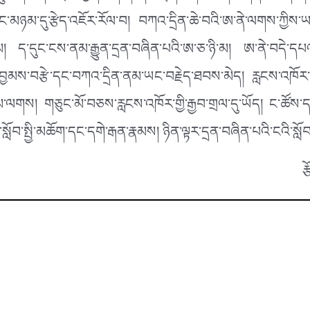
་དང་མཉམ་དུ་རྩེད་འཇོར་རོལ་བ། བཀའ་དྲིན་ཆེ་བའི་ཨ་ནེ་ལགས་ཀ
། ད་དུང་ངས་ནམ་རྒྱུན་དྲན་བཞིན་པའི་ཨ་ཅ་ཉི་མ། ཨ་ནེ་བདེ་དཔལ
ྱི་བྱམས་བརྩེ་དང་བཀའ་དྲིན་ནམ་ཡང་བརྗེད་ཐབས་མེད། རླངས་འཁོར་གྱ
་ལགས། གཅུང་མོ་བཅས་རླངས་འཁོར་གྱི་རྒྱབ་གྲལ་དུ་ཡོད། ང་ཚོས་དགའ
ློབ་སྤྱི་མཆོག་དང་དགེ་རྒན་རྣམས། ཉིན་ལྟར་དྲན་བཞིན་པའི་ངའི་སློབ་ག
ར