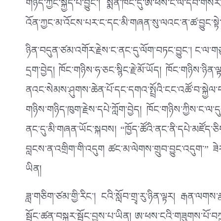
གཉིད་ཀྱང་སྐྱིད་པོ་བྱུང་། སྨན་ཁང་དུ་ཨ་ཕས་ང་ལ་དེབ་ག
འོན་ཀྱང་མ་འོངས་པར་ང་དང་མི་གཞན་སུ་ལའང་ན་ཚ་བྱུང་སྟེ
ཉིན་བདུན་ཙམ་འགོར་རྗེས་ང་ནང་དུ་ལོག་བཏང་བྱུང་། ང་ལ་གཅ
དྲག་བྱེད། ཁོང་གཉིས་ཧ་ཅང་སྙིང་རྗེ་མོ་ཡོད། ཁོང་གཉིས་ཉི
ནའང་སེམས་ཤུགས་ཆེན་པོ་དང་དགའ་སྤྲོའི་ངང་འཚོ་བ་སྐྱེལ་
གཉིས་གཉིད་ཁུག་རྗེས་དཔེ་ཀློག་བྱེད། ཁོང་གཉིས་ཀྱིས་ང་ལ་དུ
ནང་དུ་མི་གཞན་ཡོང་སྐབས། “ཁྱོད་ཚོའི་ནང་ནི་དཔེ་མཛོད་ཅ
བླངས་ན་འགྲིག་གི་འདུག ཚང་མ་ལེགས་གྲུབ་བྱུང་འདུག་” ཟེ
ཡིན།
ཟླ་གཅིག་ཙམ་གྱི་རིང་། ངའི་སློབ་གྲྭ་རུ་ཉིན་ལྟར། རྒན་ལགས
སྦྱོང་ཚན་བསྐྱར་སྦྱོང་བྱས་པ་ཡིན། ཨ་ཕས་ངའི་གཟུགས་པོ་