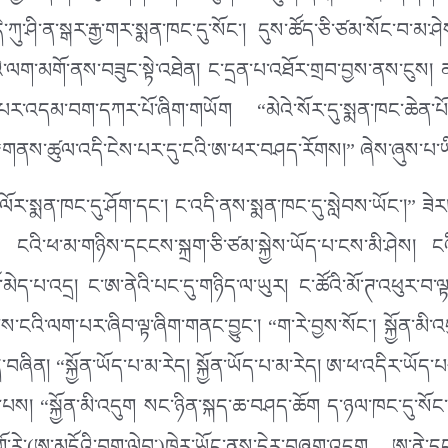
ུ་ཤི་ན་སྒར་རྒྱ་གར་སྨན་ཁང་དུ་སོང་། དུས་ཚོད་ཅི་ཙམ་སོང་བ་མ་ཤ
འི་ལག་མགོ་ནས་བཟུང་སྟེ་འཐེན། ང་དྲན་པ་འཐོར་གྲབ་བྱས་ནས་ངུས
པར་འདམ་བག་དཀར་པོ་ཞིག་གཡོག “མེའེ་སོར་དུ་སྨན་ཁང་ཆེན་པོ་
ུ་ “གནས་ཚུལ་འདི་ངེས་པར་དུ་ངའི་ཨ་ཕར་བཤད་རོགས།” ཞེས་ཞུས་པ་
ལོར་སྨན་ཁང་དུ་ཤོག་དང་། ང་འདི་ནས་སྨན་ཁང་དུ་སླེབས་ཡོང་།” ཟེ
ངའི་ཕ་མ་གཉིས་དངངས་སྐྲག་ཅི་ཙམ་སྐྱེས་ཡོད་པ་ངས་མི་ཤེས། ངའི་
ད་པ་འདྲ། ང་ཨ་ནེའི་པང་དུ་གཉིད་ལ་ཡུར། ང་ཚོའི་མོ་ཊ་འཕུར་བ་ལྟར་
འི་ལག་པར་ཞིབ་ལྟ་ཞིག་གནང་བྱུང་། “ག་རེ་བྱས་སོང་། སྐྱོན་མི་འ
ིན། “སྐྱོན་ཡོད་པ་མ་རེད། སྐྱོན་ཡོད་པ་མ་རེད། ཨ་ཕ་འདིར་ཡོད་པས་ས
ན་པས། “སྐྱོན་མི་འདུག སང་ཉིན་སྐད་ཆ་བཤད་ཆོག ད་ཉལ་ཁང་དུ་སོང