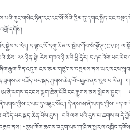
ཉིས་པའི་གུང་གསེང་ཉིན་རང་རང་སོ་སོའི་ཁྱིམ་དུ་དགའ་སྐྱིད་ངང་བས
་འགྲོ་དགོས།
་སྐྱེས་པ་རེད། ད་ལྟ་ང་ལོ་དགུ་ཡིན་ལ་སྦེལ་ཀོབ་སཾ་བྷོ་ཊ་(CVP) ལ་སློབ
 པའི་ཚེས་ ༢༢ ཉིན་སྟེ། རེས་གཟའ་ཉི་མའི་ཕྱི་དྲོར། ང་རྐང་འོག་པང
ཞིག་རྒྱག་གིན་འདུག ངས་ཨམ་གཙུགས་བསྡམས་ནས་ཡར་ལངས་སྐབས། ཟུ
ས་མ་བཟོད་པར་སྐད་ཤུགས་ཆེན་པོ་བརྒྱབ་ནས་ངུས་པ་ཡིན། གནས་དེ་
 ཨ་ནེ་ལགས་དངངས་སྐྲག་ཆེན་པོའི་ངང་རྒྱུགས་ནས་སླེབས་བྱུང་། 
ེ་ལགས་ཀྱིས་ང་པང་དུ་བཟུང་སོང་། དེ་ནས་ཨ་ནེ་ལགས་ཀྱིས་ “ད་ག་རེ
བཟོད་པར་སྐད་ཆེན་པོས་ངུས། ངའི་ལག་པའི་རུས་པ་ཆགས་ས་དེ་ཀྱོ
པར་བརྒྱབ་ནས། “རུས་ཀོག་ཆགས་འདུག་པས་ཀུ་ཤི་ན་སྒར་ལ་འཁྲིད་དགོས