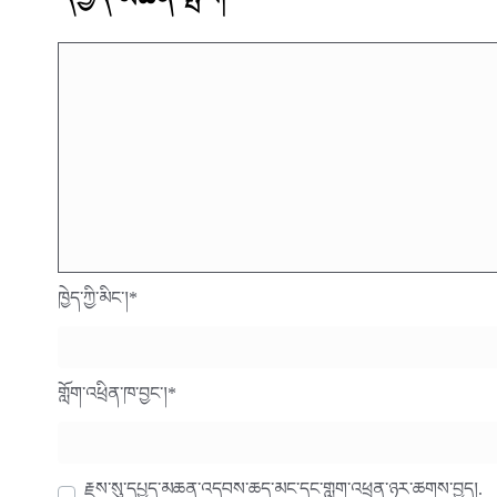
ཁྱེད་ཀྱི་མིང་།
*
གློག་འཕྲིན་ཁ་བྱང་།
*
རྗེས་སུ་དཔྱད་མཆན་འདེབས་ཆེད་མིང་དང་གློག་འཕྲིན་ཉར་ཚགས་བྱེད།.