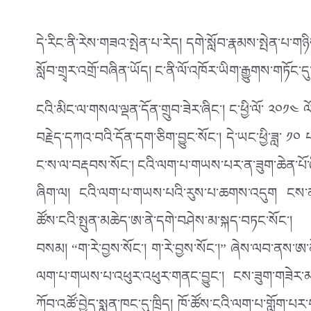
དེ་རིང་ནི་རེས་གཟའ་སྤེན་པ་རེད། དགེ་སློབ་རྣམས་སྤེན་པ་ག
སློབ་གྲྭར་འགྲོ་བཞིན་ཡོད། ང་ནི་ལོ་འཁོར་ཡིག་རྒྱུགས་གཏོང་དུ
ངའི་མིང་ལ་གསལ་ལྡན་དོན་གྲུབ་ཟེར་ཞིང་། ང་ཕྱི་ལོ་ ༢༠༡༤ ལོར
བརྗེད་དཀའ་བའི་དོན་དག་ཅིག་བྱུང་སོང་། དེ་ཡང་ཕྱི་ཟླ་ ༡༠
ང་ས་ལ་བརྡབས་སོང་། ངའི་ལག་པ་གཡས་པར་ན་ཟུག་ཆེན་པོ་
ཞིག་ལ། ངའི་ལག་པ་གཡས་པའི་རུས་པ་ཆགས་འདུག ངས་ན་ཟུག
ཚོས་ངའི་སྤུན་མཆེད་ཨ་ནེ་དགེ་བཤེས་མ་སྐད་བཏང་སོང་།
བསམ། “ག་རེ་བྱས་སོང་། ག་རེ་བྱས་སོང་།” ཞེས་ལབ་ནས་ཨ་ན
ལག་པ་གཡས་པ་འཕུར་འཕུར་གནང་བྱུང་། ངས་ཟུག་གཟེར་མ་
ཀོབ་འཚོ་བྱེད་སྨན་ཁང་དུ་ཁྲིད། ཁོ་ཚོས་ངའི་ལག་པ་གློག་