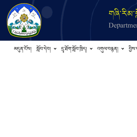
Skip to main content
གཞི་རིམ་ས
Departmen
མདུན་ངོས།
སློབ་དེབ།
དྲྭ་ཐོག་སློབ་ཁྲིད།
འགུལ་བརྙན།
བྱིས་