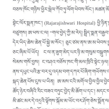
ཚོ་ཉལ་ཁང་དུ་སླེབས། ཨ་ཕས་སྔ་ས་ནས་ཐུག་པ་ཚ་བོ་དང་ག
བཅས་ཁོང་གཉིས་ཕྱིར་སྦེལ་ཀོབ་ཏུ་ལོག་ཕེབས་སོང་། མཚན་
བྷེང་ལོར་སྨན་ཁང་། (Rajarajishwari Hospital) ཕྱི་ཉིན
བཙུགས། ཨ་ཕས་ང་ལ། “གལ་བྱེད་ཀྱི་མ་རེད། སྦྲིད་སྨན་བརྒྱ
དེར་ཡིད་ཆེས་ཆེན་པོ་སྐྱེ་མ་སོང་། ཅུང་ཙམ་ནས་ཨ་མ་ཕ
ཅང་ཞིམ་པོ་ཡོད། ང་ལ་ན་ཟུག་མེད་པར་ཉི་མ་གསུམ་བསྒུགས།
སེམས་གསོ་བྱས། ང་བཤའ་བཅོས་ཁང་གི་མལ་ཁྲིའི་སྟེང་ཉལ།
ནས་དཔུང་པའི་རྩ་བར་དུ་འདམ་བག་དཀར་པོ་ཞིག་གཡོགས་
སྐད་ཆེན་པོས་ངུས་པ་ཡིན། ཨ་མས་ངའི་མགོ་ལ་བྱིལ་བྱིལ་བ
ཚོད་ཉེར་བཞིའི་རིང་བཟའ་བཏུང་བྱེད་མི་ཆོག་པ་དང་། མདང་དགོང
མི་ཚང་མར་དེ་འདྲའི་ལྟོགས་སྐོམ་མ་ཡོང་བར་ཤོག་ཅེས་སྨོན་ལ