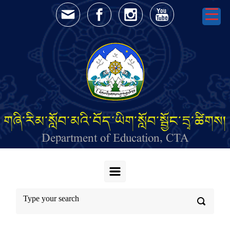
Skip to main content
གཞི་རིམ་སློབ་མའི་བོད་ཡིག་སློབ་སྦྱོང་དྲྭ་ཚིགས།
Department of Education, CTA