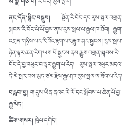
མི་སྣ་གཙོ་བོ།
རི་བོང། རུས་སྦལ།
ནང་དོན་སྙིང་བསྡུས།
སྔོན་རི་བོང་དང་རུས་སྦལ་འགྲན་
སྐབས་རི་བོང་ལེ་ལོ་བྱས་ནས་རུས་སྦལ་ལ་རྒྱལ་ཁ་ཐོབ། རྒྱུག་
འགྲན་གཉིས་པར་རི་བོང་རྟག་པར་རྒྱུག་ཤར་སྦྱངས། རུས་སྦལ་
ཉིན་ལྟར་ཚན་རིག་ཡག་པོ་སྦྱངས་ནས་རྒྱུག་འགྲན་སྐབས་རི་
བོང་དེ་བྱ་འཕུར་བ་ལྟར་རྒྱུག་པ་རེད། རུས་སྦལ་འཕུར་མདའ་
དེ་མེ་སྦར་བས་ཡུད་ཙམ་རྗེས་རྒྱལ་ཁ་རུས་སྦལ་ལ་ཐོབ་པ་རེད།
བརླབ་བྱ།
ག་དུས་ཡིན་ནའང་ལེ་ལོ་དང་སྤོབས་པ་ཆེན་པོ་བྱ་
རྒྱུ་མེད།
ཚིག་གསར།
ཁྲེལ་དགོད།