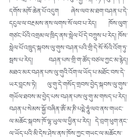
ཁོའི་འགྲམ་ལ་སླེབས་ནས་ངའི་བུའི་སྐྱེས་སྐར་ཉིན་ལུག་ཞིག་
དགོས་མཁོ་ཆེན་པོ་འདུག ཞེས་ལབ་མ་ཐག་བཤན་པ་དེ་
དངུལ་ལ་བརྔམས་ནས་ལགས་སོ་ལབ་པ་རེད། ཁོས་ལུག་
གཙང་པོའི་འགྲམ་ལ་ཁྲིད་ནས་སླེལ་པོ་དེ་བཀྲུས་པ་རེད། ཁོས་
སླེལ་པོ་འཁྲུད་སྐབས་ལུ་གུས་བཤན་པའི་གྲི་དེ་སོ་སོའི་འོག་ཏུ་
སྦས་པ་རེད། བཤན་པས་གྲི་ག་ཚོད་བཙལ་ཀྱང་མ་རྙེད།
མཐའ་མར་བཤན་པས་ལུ་གུའི་འོག་ལ་ཡོད་པ་མཐོང་བས་དེ་
ཡར་བླངས་ཏེ། ལུ་གུ་དེ་གསོད་གྲབས་བྱེད་སྐབས་ལུ་གུས་
གཡོལ་ཐབས་མ་བྱེད་པས་བཤན་པས་ལུ་གུ་མ་གསད་པ་རེད།
བཤན་པ་སེམས་སྐྱོ་བཞིན་ཨོཾ་མ་ཎི་པདྨེ་ཧཱུཾ་ལབ་ནས་གཡང་
ལ་མཆོང་སྐབས་ཁོ་ལྷ་ཡུལ་ལ་ཕྱིན་པ་རེད། དེ་བྲག་ཕུག་ནང་
ལ་ཡོད་པའི་མི་དེས་ཤེས་ནས་ཁོས་ཀྱང་གཡང་ལ་མཆོངས་