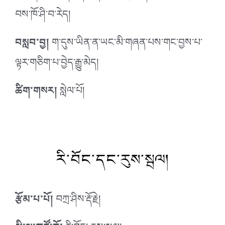
བས་ཁོ་ཤི་བ་རེད།
བསླབ་བྱ།
ག་དུས་ཡིན་ན་ཡང་མི་གཞན་པས་གང་བྱས་པ་
ལྟར་གཅིག་པ་བྱེད་རྒྱུ་མེད།
ཚིག་གསར།
སླེལ་པོ།
རི་བོང་དང་རུས་སྦལ།
རྩོམ་པ་པོ།
བཀྲ་ཤིས་རྡོ་རྗེ།