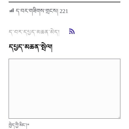
ད་བར་གཟིགས་གྲངས།
221
ད་བར་དཔྱད་མཆན་མེད།
དཔྱད་མཆན་སྤེལ།
ཁྱེད་ཀྱི་མིང་།
*