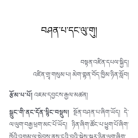
བཤན་པ་དང་ལུ་གུ།
བསྟན་འཛིན་དཔལ་སྐྱིད།
འཛིན་གྲྭ་གསུམ་པ། མེག་གྷན་བོད་ཁྱིམ་ཉིན་སློབ།
རྩོམ་པ་པོ།
འཇམ་དབྱངས་རྒྱལ་མཚན།
སྒྲུང་གི་ནང་དོན་སྙིང་བསྡུས།
སྔོན་བཤན་པ་ཞིག་ཡོད། དེ་
ལ་ལུག་བརྒྱ་ཕྲག་མང་པོ་ཡོད། ཉིན་ཞིག་ཚོང་པ་ཕྱུག་པོ་ཞིག་