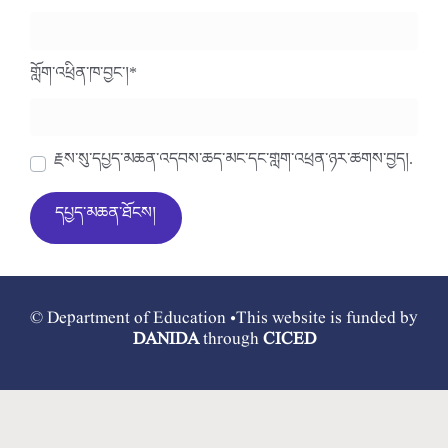
གློག་འཕྲིན་ཁ་བྱང་།
*
རྗེས་སུ་དཔྱད་མཆན་འདེབས་ཆེད་མིང་དང་གློག་འཕྲིན་ཉར་ཚགས་བྱེད།.
© Department of Education •This website is funded by
DANIDA
through
CICED