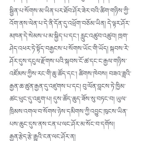
སྦྱིན་པ་སོགས་མ་ཡིན་པར་ཐོབ་ཤོར་ཟེར་བའི་ཚིག་གཉིས་ཀྱི་
འོག་ནས་ལེན་པ་དེ་ནི་དོན་དུ་འཕྲོག་བཅོམ་ཡིན། དེ་ལྟར་ཤོར་
མཁན་དེ་སེམས་པ་མ་སྐྱིད་པ་དང་། རླུང་འཚུབ་འཚུབ། ཁྲག་
ཤེད་འཕར་ཏེ་སྟོད་བརྒྱངས་པ་སོགས་ཡོང་གི་ཡོད། སྐབས་རེ་
ཤོར་དུས་དངུལ་རྫོགས་པའི་སྐབས་ངོ་ཚ་དང་ང་རྒྱལ་གཉིས་
འཛོམས་ཀྱིས་རང་གི་ཆུ་ཚོད་དང་། ཚིགས་ཁེབས། བཟའ་ཟླའི་
རྒྱན་ཆ་ཚུན་རྒྱན་དུ་འཛུགས་པ་དང། བུ་ལོན་བླངས་ཏེ་ཁྱིམ་
ཚང་ཕུང་དུ་འཇུག་པ། དུས་ཚོད་ཆུད་ཟོས་སུ་བཏང་བ། ཡུལ་
ཁྲིམས་འགལ་བ་སོགས་ཉེས་དམིགས་ཀྱི་འབྱུང་ཁུངས་ཡིན་
པས་ཆུང་དུས་ནས་ངན་པ་ལང་ཤོར་མ་སོང་བ་དགོས།
རྒྱན་རྩེད་རྩེ་རྒྱུའི་ངན་ལང་ཤོར་ན།