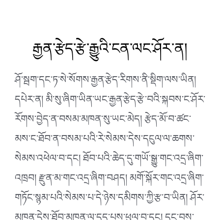
རྒྱན་རྩེད་རྩེ་རྒྱུའི་ངན་ལང་ཤོར་ན།
ཤོ་སྦག་དང་ཏ་སེ་སོགས་རྒྱན་རྩེད་རིགས་ནི་སྡིག་ལས་ཡིན།
དཔེར་ན། མི་སུ་ཞིག་ཡིན་ཡང་རྒྱན་རྩེད་རྩེ་བའི་སྐབས་ང་ཤོར་
རོགས་བྱེད་ན་བསམ་མཁན་སུ་ཡང་མེད། རྩེད་མོ་བ་ཚང་
མས་ང་ཐོབ་ན་བསམ་པའི་རེ་སེམས་དེས་དངུལ་ལ་ཆགས་
སེམས་འཕེལ་བ་དང། ཐོབ་པའི་ཆེད་དུ་གཡོ་སྒྱུ་
གང་འདྲ་ཞིག་
འཁྲབ། རྫུན་མ་གང་འདྲ་ཞིག་བཤད། མགོ་སྐོར་གང་འདྲ་ཞིག་
གཏོང་སྙམ་པའི་སེམས་པ་དེ་ཉེས་དམིགས་ཀྱི་རྩ་བ་ཡིན། ཤོར་
མཁན་དེས་ཐོབ་མཁན་ལ་དད་པས་ཕུལ་བ་དང། དང་བས་