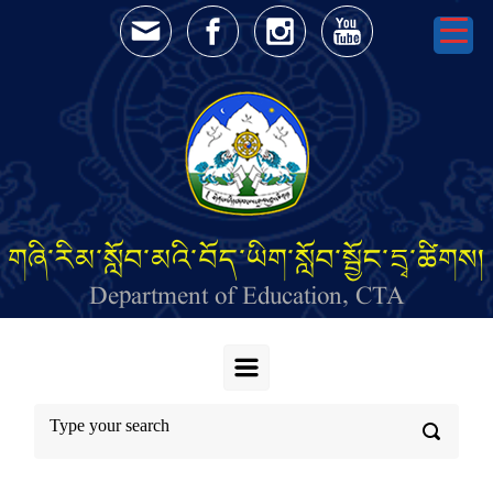
Skip to main content
གཞི་རིམ་སློབ་མའི་བོད་ཡིག་སློབ་སྦྱོང་དྲྭ་ཚིགས།
Department of Education, CTA