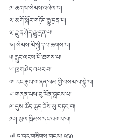
༡། ཆགས་སེམས་འཕེལ་བ།
༢། མགོ་སྐོར་གཏོང་རྒྱུ་དྲན་པ།
༣། རྫུན་ཤོད་རྒྱུ་དྲན་པ།
༤། སེམས་མི་སྐྱིད་པ་ཆགས་པ།
༥། རླུང་ལངས་པོ་ཆགས་པ།
༦། ཁྲག་ཤེད་འཕར་བ།
༧། རང་རྒྱལ་གཞན་ཕམ་གྱི་བསམ་པ་སྐྱེ་བ།
༨། གཞན་ལས་བུ་ལོན་བླངས་པ།
༩། དུས་ཚོད་ཆུད་ཟོས་སུ་བཏང་བ།
༡༠། ཡུལ་ཁྲིམས་དང་འགལ་བ།
ད་བར་གཟིགས་གྲངས།
950