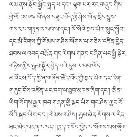
ལམ་ནས་སློབ་སྦྱོང་སྤྲད་པ་དང་། ལྷག་པར་རང་གཞུང་གིས་
ཕྱི་ལོ་ ༢༠༠༤ ལོ་ནས་བཟུང་བོད་ཀྱི་ཤེས་ཡོན་སྲིད་བྱུས་
གསར་པ་གཏན་ལ་ཕབ་པ་དང་། སོ་སོའི་སྐད་ཡིག་སྲུང་སྐྱོབ་
དང་མི་རིགས་ཀྱི་གོམས་གཤིས་སོགས་ལ་གཅེས་འཛིན་བྱེད་
ཐབས་ལ་འབད་བརྩོན་གང་ལེགས་གནང་བཞིན་པར་སྤྱི་སྒེར་
གཉིས་ཀྱིས་རྒྱབ་སྐྱོར་བྱེད་པའི་དུས་ལ་བབ་ཡོད།
མ་འོངས་བོད་ཀྱི་ན་གཞོན་ཚོར་བོད་ཀྱི་སྐད་ཡིག་དང་རིག་
གཞུང་ངོས་འཛིན་ཡང་དག་པ་ཐུབ་མཁན་ཞིག་དང་། ཨིན་
ཡིག་སོགས་རྒྱལ་ཁབ་གཞན་གྱི་སྐད་ཡིག་གང་ཤེས་ཀྱང་སོ་
སོའི་སྐད་ཡིག་དང་། གོམས་གཤིས། རྒྱལ་ཞེན་སོགས་ལ་རིན་
ཐང་མེད་པར་ལྟ་བ་དང་། ཁྱད་གསོད་བྱེད་པ་སོགས་ལས་ལྡོག་