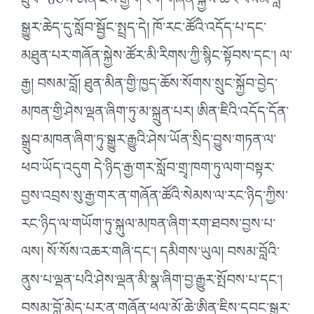
ཐུབ་”6ཅེས་ཨིན་ཇིས་རྒྱ་གར་གི་གཞོན་སྐྱེས་ཚོར་བསམ་བློ་
སྒྱུར་ཆེད་དུ་སློབ་སྦྱོང་སྤྲད་དེ། ཁོ་རང་ཚོའི་འདོད་པ་དང་
མཐུན་པར་གཞོན་སྐྱེས་ཚོར་མི་རིགས་ཀྱི་སྙིང་སྟོབས་དང་། ལ་
རྒྱ། བསམ་བློ། ཐུན་མིན་གྱི་ཁྱད་ཆོས་སོགས་སྲུང་སྐྱོབ་བྱེད་
མཁན་གྱི་ཤེས་ལྡན་ཞིག་ཏུ་མ་སྐྲུན་པར། ཨིན་ཇིའི་འདོད་དོན་
སྒྲུབ་མཁན་ཞིག་ཏུ་སྒྱུར་རྒྱུའི་ཤེས་ཡོན་སྲིད་བྱུས་གཏན་ལ་
ཕབ་ཡོད་འདུག དེ་ཉིད་རྒྱ་གར་སློབ་གྲྭ་ཁག་ཏུ་ལག་བསྟར་
བྱས་འབྲས་སུ་རྒྱ་གར་ན་གཞོན་ཚོའི་སེམས་ལ་རང་ཉིད་ཀྱིས་
རང་ཉིད་ལ་གཡོག་ཏུ་སྐུལ་མཁན་ཞིག་རག་ཐབས་བྱས་པ་
ལས། སོ་སོས་འཆར་གཞི་དང་། དམིགས་ཡུལ། བསམ་བློའི་
ནུས་པ་ལྡན་པའི་ཤེས་ལྡན་མི་སྣ་ཞིག་བྱ་རྒྱུར་སྤོབས་པ་དང་།
བསམ་བློ་མེད་པར་ན་གཞོན་ཕལ་མོ་ཆེ་ཨིན་ཇིས་དབང་སྒྱུར་