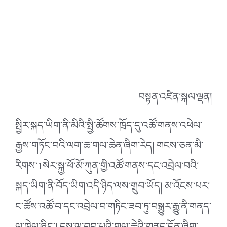
བསྟན་འཛིན་སྐལ་ལྡན།
སྤྱིར་སྐད་ཡིག་ནི་མིའི་སྤྱི་ཚོགས་ཁྲོད་དུ་འཚོ་གནས་འཕེལ་
རྒྱས་གཏོང་བའི་ལག་ཆ་གལ་ཆེན་ཞིག་རེད། གངས་ཅན་མི་
རིགས་1སེར་སྐྱ་ཕོ་མོ་ཀུན་གྱི་འཚོ་གནས་དང་འབྲེལ་བའི་
སྐད་ཡིག་ནི་བོད་ཡིག་འདི་ཉིད་ལས་གྲུབ་ཡོད། མ་འོངས་པར་
ང་ཚོས་འཚོ་བ་དང་འབྲེལ་བ་གཏིང་ཟབ་ཏུ་བསྒྱུར་རྒྱུ་ནི་གནད་