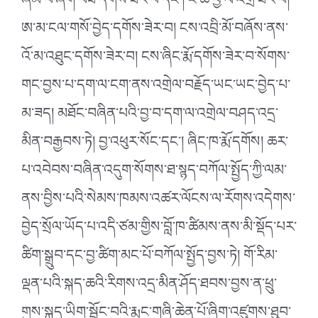
ཞིམ་པོ་ཞིག་བཟོ་དགོས་ཟེར་བ་དང་། ང་ཚོ་ཕྱི་ལ་འགྲོ་ཟེར་བ།
ཨ་མ་ངལ་གསོ་བྱེད་དགོས་ཟེར་བ། ངས་འབྲི་མོ་བཞོས་ནས་
འོ་མ་འཐུང་དགོས་ཟེར་བ། ངས་ཞིང་རྨོ་དགོས་ཟེར་བ་སོགས་
གང་བྱས་པ་དག་ལ་ངག་ནས་འགྲེལ་བརྗོད་ཡང་ཡང་བྱེད་པ་
མ་ཟད། མཐོང་བཞིན་པའི་བྱ་བ་དག་ལ་འགྲེལ་བཤད་འདྲ་
མིན་བརྒྱབས་ཏེ། བྱ་འཕུར་སོང་དང་། ཞིང་ཁ་རྨོ་དགོས། ཆར་
པ་འབེབས་བཞིན་འདུག་སོགས་ཐ་སྙད་བཀོལ་སྤྱོད་ཀྱི་ལམ་
ནས་བྱིས་པའི་སེམས་ཁམས་འཚར་ལོངས་ལ་རོགས་འདེགས་
བྱེད་སྲོལ་ཡོད་པ་འདི་ཙམ་གྱིས་བློ་ཁ་ཚིམས་ནས་མི་སྡོད་པར་
ཚིག་སྒྲུབ་དང་བྱ་ཚིག་མང་པོ་བཀོལ་སྤྱོད་བྱས་ཏེ། གོ་རིམ་
ལྡན་པའི་སྐད་ཆའི་རིགས་འདྲ་མིན་ཤོད་ཐབས་བྱས་ན་ཕྲུ་
གུས་སྐད་ཡིག་སྦྱོང་བའི་རྨང་གཞི་ཆེན་པོ་ཞིག་འཛུགས་ཐུབ་