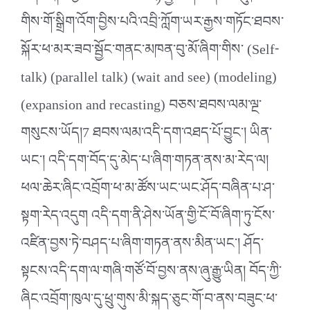
གིས་གོ་སྒྲིག་འོག་བྱིས་པའི་འབྲི་ཀློག་ཡར་རྒྱས་གཏོང་ཐབས་
སྐོར་ཕ་མར་ཟབ་སྦྱོང་གནང་མཁན་བུ་མོ་ཞིག་གིས་ (Self-
talk) (parallel talk) (wait and see) (modeling)
(expansion and recasting) བཅས་ཐབས་ལམ་ལྔ་
གསུངས་ཡོད།7 ཐབས་ལམ་འདི་དག་འཐད་པོ་བྱུང་། ཡིན་
ཡང་། འདི་དག་བོད་དུ་མེད་པ་ཞིག་གཏན་ནས་མ་རེད་ལ།
ཕལ་ཆེར་ཞིང་འབྲོག་ཕ་མ་ཚོས་ཡང་ཡང་ཤོད་བཞིན་པ་ཤ་
སྟག་རེད་འདུག འདི་དག་ནི་ཤེས་ཡོན་གྱི་ངོ་བོ་ཞིག་ཏུ་ངོས་
འཛིན་བྱས་ཏེ་བཤད་པ་ཞིག་གཏན་ནས་མིན་ཡང་། ཤོད་
སྟངས་འདི་དག་ལ་གཞི་གཙོ་བོ་བྱས་ནས་ཞུ་རྒྱུ་ཡིན། བོད་ཀྱི་
ཞིང་འབྲོག་ཁུལ་དུ་ཕྲུ་གུས་མི་སྐད་ཅུང་གོ་བ་ནས་བཟུང་ཕ་