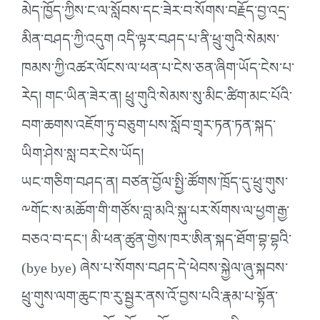
མེད་ཁྱོད་ཀྱིས་ང་ལ་སློབས་དང་ཟེར་བ་སོགས་བརྗོད་བྱ་འདྲ་
མིན་བཤད་ཀྱི་འདུག འདི་ལྟར་བཤད་པ་ནི་ཕྲུ་གུའི་སེམས་
ཁམས་ཀྱི་འཚར་ལོངས་ལ་ཕན་པ་ངེས་ཅན་ཞིག་ཡོད་ངེས་པ་
རེད། གང་ཡིན་ཟེར་ན། ཕྲུ་གུའི་སེམས་སུ་མིང་ཚིག་མང་པོའི་
བག་ཆགས་འཇོག་ཏུ་བཅུག་པས་སློབ་གྲྭར་ཏན་ཏན་སྐད་
ཡིག་ཤེས་སླ་བར་ངེས་ཡོད།
ཡང་གཅིག་བཤད་ན། བཙན་བྱོལ་སྤྱི་ཚོགས་ཁྲོད་དུ་ཕྲུ་གུས་
༸གོང་ས་མཆོག་གི་གཙོས་བླ་མའི་སྐུ་པར་སོགས་ལ་ཕྱག་རྒྱ་
བཅའ་བ་དང་། མི་ཕན་ཚུན་གྱེས་ཁར་ཨིན་སྐད་ཐོག་བྷ་བྷའི་
(bye bye) ཞེས་པ་སོགས་བཤད་དེ་ཕེབས་སྐྱེལ་ཞུ་སྐབས་
ཕྲུ་གུས་ལག་ཆུང་ཁ་རུ་སྦྱར་ནས་འོ་བྱས་པའི་རྣམ་པ་སྟོན་