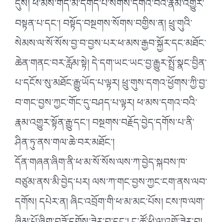
དུས། ཕ་མས་གད་མོ་དགོད་པ་སོགས་དགའ་བའི་རྣམ་འགྱུར་
བསྟན་པ་དང་། བསྟོད་བསྔགས་སོགས་བགྱིས་ན། ཕྲུ་གུའི་
སེམས་ལ་སོ་སོས་བྱ་བ་བྱས་པར་ཕ་མས་རྒྱབ་སྐྱོར་དང་མཐོང་
ཆེན་གནང་བར་རློམ་སྟེ། དེ་དག་ཡང་ཡང་བྱ་རྒྱུར་སྤྲོ་སྣང་བྱིན་
པ་དངོས་སུ་མཐོང་རྒྱུ་ཡོད་པ་ལྟར། ཕྲུ་གུས་དགའ་ཕྱོགས་ཀྱི་བྱ་
བ་གང་བྱས་ཀྱང་གོང་དུ་བཤད་པ་ལྟར། ཕ་མས་དགའ་བའི་
རྣམ་འགྱུར་སྟོན་རྒྱུ་དང་། བསྔགས་བརྗོད་བྱེད་དགོས་པ་ནི་
ཤིན་ཏུ་ནས་གལ་ཆེ་བར་མཐོང་།
དོན་གཞན་ཞིག་ནི་ཕ་མ་སོ་སོས་ལས་ཀ་བྱེད་སྐབས་ཁ་
བཙུམ་ནས་མི་བྱེད་པར། ལས་ཀ་གང་བྱས་ཀྱང་ངག་ནས་ལབ་
དགོས། དཔེར་ན། ཞིང་འབྲོག་གི་ཕ་མ་མང་པོས། ངས་ཁ་ལག་