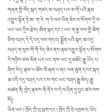
བལ་གྱི་སྐད་ཡིག་བསྲེས་ནས་བཤད་པ། མང་པོ་ཞིག་གིས་མི་
གཞན་གྱི་བོད་སྐད་གཙང་མ་བཤད་པར་མ་གོ་པའི་རྣམ་
འགྱུར་སྟོན་ཏེ་ཨ་ ག་རེ་ ག་རེ་ལབ་ཡིན་ཟེར་བ་སོགས་དྲི་བ་
ཡང་ཡང་དྲིས་རྗེས། ཨིན་སྐད་དང་། ཡང་ན་རྒྱ་བལ་གྱི་ཚིག་
ཅིག་བཤད་དེ་དེ་འདྲ་ལབ་གདའ། སྨྱོན་པའི་སྐད་ཆ་འདྲ་
བཤད་ན་སུས་གོ་གི་རེད་ཟེར་ནས་རྣམ་འགྱུར་སྟོན་པ་སོགས་
རེ་གཉིས་ཙམ་མིན་པར་ཡང་ནས་ཡང་དུ་མཐོང་རྒྱུ་ཡོད་པ་
ཞིག་རེད། རྣམ་པ་ཚོས་མི་རྒན་པ་ནང་ཕན་ཚུན་དབར་སྐད་
ཆ་འདི་འདྲ་བཤད་པར་ངས་གང་ཡང་བཤད་རྒྱུ་མེད། རྒྱུ་
མཚན་ནི། ཁྱེད་རྣམས་ནི་ནོར་བ་དེ་ལ་ཤིན་ཏུ་བྱང་ཚར་བས་
སོ།།
ཡིན་ཡང་། ཁྱོད་ཀྱི་བུ་ཕྲུག་དང་། ཁྱོད་ཀྱི་ཉེ་འགྲམ་དུ་ཡོད་