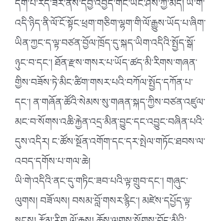
དག་པ་རེད་ཟེར་ནས་དབྱེ་འབྱེད་གང་ཡང་ཤེས་ཀྱི་མེད། ཡི་གེ་
འདི་ཉིད་ནི་ལོ་ངོ་སྟོང་ཕྲག་གཅིག་ལྷག་གི་ལོ་རྒྱུས་ཡོད་པ་ཞིག་
ཡིན་ཀྱང་ད་ལྟ་བཙན་བྱོལ་ཁྲོད་དུ་སྐད་ཡིག་འདིའི་སྤྱོད་སྒོ་
ཉུང་བ་དང་། ཐོན་རྫས་གསར་པ་ཡོད་ཚད་མི་རིགས་གཞན་
གྱིས་བཟོས་ཏེ་མིང་ཚིག་གསར་པའི་བཀོལ་སྤྱོད་དཀོན་པ་
དང་། ན་གཞོན་ཚོའི་སེམས་སུ་གཞན་སྐད་ཀྱིས་བཙན་འཛུལ་
མང་བ་སོགས་འཆི་རྐྱེན་འདྲ་མིན་བྱུང་དང་འབྱུང་བཞིན་པའི་
དུས་འདིར། ང་ཚོས་སྔོན་འགོག་དང་དར་སྤེལ་གཏོང་ཐབས་ལ་
འབད་དགོས་པ་གལ་ཆེ།
ཡི་གེ་འདིའི་ནང་དུ་གཏིང་ཟབ་པའི་ལྟ་གྲུབ་དང་། གཞུང་
ལུགས། བཟོ་ལས། བསམ་བློ་གསར་རྙིང་། མཛེས་དཔྱོད་ལྟ་