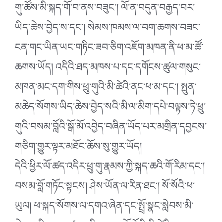
གུ་ཚོས་མི་སྐད་གོ་བ་ནས་བཟུང་། ལོ་ན་བདུན་བརྒྱད་བར་
ཡིད་ཆེས་བྱེད་ས་དང་། སེམས་ཁམས་ལ་བག་ཆགས་བཟང་
ངན་གང་ཡིན་ཡང་གཏིང་ཟབ་ཅིག་འཇོག་མཁན་ནི་ཕ་མ་ཚོ་
ཆགས་ཡོད། འདིའི་ཐད་མཁས་པ་དང་དགོངས་ཚུལ་གསུང་
མཁན་མང་དག་གིས་ཕྲུ་གུའི་མི་ཚེའི་ནང་ཕ་མ་དང་། སྤུན་
མཆེད་སོགས་ཡིད་ཆེས་བྱེད་སའི་མི་ལ་མིག་དཔེ་བལྟས་ཏེ་ཕྲུ་
གུའི་བསམ་བློའི་སྒོ་མོ་འབྱེད་བཞིན་ཡོད་པར་མགྲིན་དབྱངས་
གཅིག་གྱུར་ལྟར་མཐོང་ཆོས་སུ་གྱུར་ཡོད།
དེའི་ཕྱིར་ལོ་ཚད་འདིར་ཕྲུ་གུ་རྣམས་ཀྱི་སྐད་ཆའི་གོ་རིམ་དང་།
བསམ་བློ་གཏོང་སྟངས། ཤེས་ཡོན་ལ་རིན་ཐང་། སོ་སོའི་ཕ་
ཡུལ། ཕ་སྐད་སོགས་ལ་དགའ་ཞེན་དང་སྤྲོ་སྣང་སླེབས་མི་