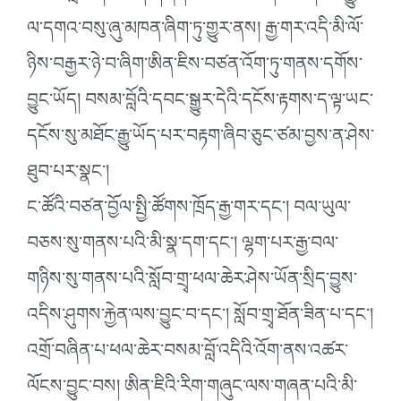
ལ་དགའ་བསུ་ཞུ་མཁན་ཞིག་ཏུ་གྱུར་ནས། རྒྱ་གར་འདི་མི་ལོ་
ཉིས་བརྒྱར་ཉེ་བ་ཞིག་ཨིན་ཇིས་བཙན་འོག་ཏུ་གནས་དགོས་
བྱུང་ཡོད། བསམ་བློའི་དབང་སྒྱུར་དེའི་དངོས་རྟགས་ད་ལྟ་ཡང་
དངོས་སུ་མཐོང་རྒྱུ་ཡོད་པར་བརྟག་ཞིབ་ཅུང་ཙམ་བྱས་ན་ཤེས་
ཐུབ་པར་སྣང་།
ང་ཚོའི་བཙན་བྱོལ་སྤྱི་ཚོགས་ཁྲོད་རྒྱ་གར་དང་། བལ་ཡུལ་
བཅས་སུ་གནས་པའི་མི་སྣ་དག་དང་། ལྷག་པར་རྒྱ་བལ་
གཉིས་སུ་གནས་པའི་སློབ་གྲྭ་ཕལ་ཆེར་ཤེས་ཡོན་སྲིད་བྱུས་
འདིས་ཤུགས་རྐྱེན་ལས་བྱུང་བ་དང་། སློབ་གྲྭ་ཐོན་ཟིན་པ་དང་།
འགྲོ་བཞིན་པ་ཕལ་ཆེར་བསམ་བློ་འདིའི་འོག་ནས་འཚར་
ལོངས་བྱུང་བས། ཨིན་ཇིའི་རིག་གཞུང་ལས་གཞན་པའི་མི་