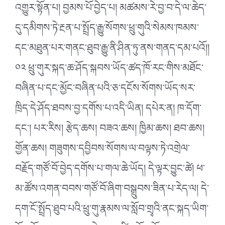
འགྱུར་སྟོན་པ། བྱམས་པོ་བྱེད་པ། མཚམས་རེ་བྱ་བ་དེ་ལ་ཆེད་
དུ་དམིགས་ཏེ་རྔན་པ་སྤྲོད་རྒྱུ་སོགས་ཕྲུ་གུའི་སེམས་ཁམས་
དང་མཐུན་པར་གནང་ཐུབ་རྒྱུ་ནི་ཤིན་ཏུ་ནས་གནད་དམ་པའོ།།
༠༢ ཕྲུ་གུར་སྐད་ཆ་ཤོད་སྐབས་ཡོད་ཚད་ཁོ་རང་གིས་མཐོང་
བཞིན་པ་དང་མྱོང་བཞིན་པའི་ཅ་དངོས་སོགས་ཡོད་སར་
ཁྲིད་དེ་ཤོད་ཐབས་བྱ་དགོས་པ་འདི་ཡིན། དཔེར་ན། ཁ་དོག་
དང་། པར་རིས། རྩེད་ཆས། བཟའ་ཆས། ཁྱིམ་ཆས། ཐབ་ཆས།
གྱོན་ཆས། གཟུགས་དབྱིབས་སོགས་ལ་བལྟས་ཏེ་འགྲེལ་
བརྗོད་གཙོ་བོ་བྱེད་དགོས་པ་གལ་ཆེ་ཡོད། དེ་ལྟར་བྱུང་ཚེ། ཕ་
མ་ཚོས་འགན་བབས་གཙོ་བོ་ཞིག་བསྒྲུབས་ཟིན་པ་རེད་ལ། དེ་
དག་ངོ་སྤྲོད་ཐུབ་པའི་ཕྲུ་གུ་རྣམས་ལ་སློབ་གྲྭའི་ནང་སྐད་ཡིག་