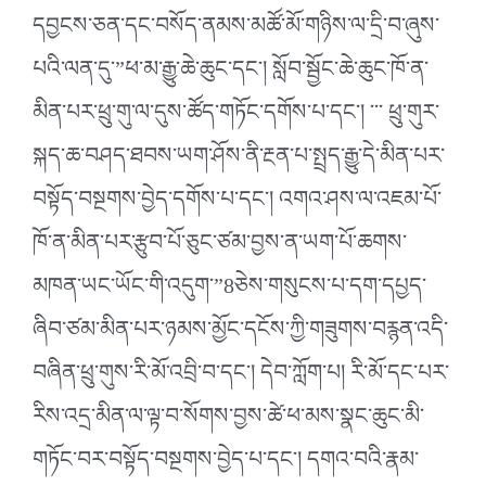
དབྱངས་ཅན་དང་བསོད་ནམས་མཚོ་མོ་གཉིས་ལ་དྲི་བ་ཞུས་
པའི་ལན་དུ་”ཕ་མ་རྒྱུ་ཆེ་ཆུང་དང་། སློབ་སྦྱོང་ཆེ་ཆུང་ཁོ་ན་
མིན་པར་ཕྲུ་གུ་ལ་དུས་ཚོད་གཏོང་དགོས་པ་དང་། ་་་ ཕྲུ་གུར་
སྐད་ཆ་བཤད་ཐབས་ཡག་ཤོས་ནི་རྔན་པ་སྤྲད་རྒྱུ་དེ་མིན་པར་
བསྟོད་བསྔགས་བྱེད་དགོས་པ་དང་། འགའ་ཤས་ལ་འཇམ་པོ་
ཁོ་ན་མིན་པར་རྩུབ་པོ་ཅུང་ཙམ་བྱས་ན་ཡག་པོ་ཆགས་
མཁན་ཡང་ཡོང་གི་འདུག་”8ཅེས་གསུངས་པ་དག་དཔྱད་
ཞིབ་ཙམ་མིན་པར་ཉམས་མྱོང་དངོས་ཀྱི་གཟུགས་བརྙན་འདི་
བཞིན་ཕྲུ་གུས་རི་མོ་འབྲི་བ་དང་། དེབ་ཀློག་པ། རི་མོ་དང་པར་
རིས་འདྲ་མིན་ལ་ལྟ་བ་སོགས་བྱས་ཚེ་ཕ་མས་སྣང་ཆུང་མི་
གཏོང་བར་བསྟོད་བསྔགས་བྱེད་པ་དང་། དགའ་བའི་རྣམ་