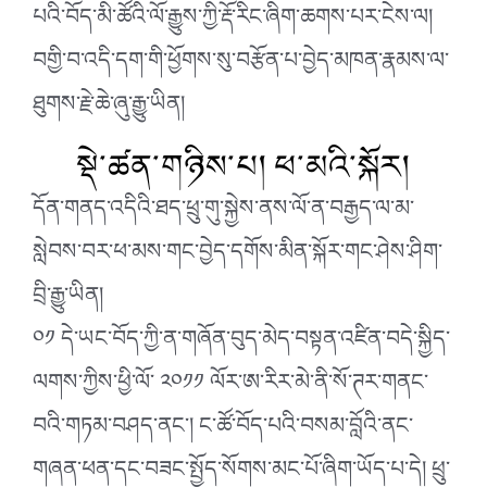
པའི་བོད་མི་ཚོའི་ལོ་རྒྱུས་ཀྱི་རྡོ་རིང་ཞིག་ཆགས་པར་ངེས་ལ།
བགྱི་བ་འདི་དག་གི་ཕྱོགས་སུ་བརྩོན་པ་བྱེད་མཁན་རྣམས་ལ་
ཐུགས་རྗེ་ཆེ་ཞུ་རྒྱུ་ཡིན།
སྡེ་ཚན་གཉིས་པ། ཕ་མའི་སྐོར།
དོན་གནད་འདིའི་ཐད་ཕྲུ་གུ་སྐྱེས་ནས་ལོ་ན་བརྒྱད་ལ་མ་
སླེབས་བར་ཕ་མས་གང་བྱེད་དགོས་མིན་སྐོར་གང་ཤེས་ཤིག་
བྲི་རྒྱུ་ཡིན།
༠༡ དེ་ཡང་བོད་ཀྱི་ན་གཞོན་བུད་མེད་བསྟན་འཛིན་བདེ་སྐྱིད་
ལགས་ཀྱིས་ཕྱི་ལོ་ ༢༠༡༡ ལོར་ཨ་རིར་མེ་ནི་སོ་ཊར་གནང་
བའི་གཏམ་བཤད་ནང་། ང་ཚོ་བོད་པའི་བསམ་བློའི་ནང་
གཞན་ཕན་དང་བཟང་སྤྱོད་སོགས་མང་པོ་ཞིག་ཡོད་པ་དེ། ཕྲུ་