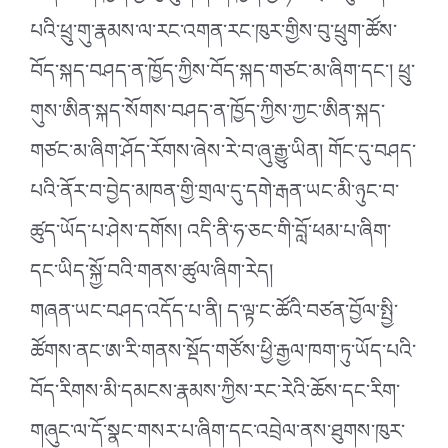
པའི་ཕྲུ་གུ་རྣམས་ལ་རང་འགན་རང་ཁུར་གྱིས་བུ་ཕྲུག་ཚོས་
བོད་སྐད་བཤད་ན་ཁྱོད་ཀྱིས་བོད་སྐད་གཙང་མ་ཞིག་དང་། ཕྲུ་
གུས་ཨིན་སྐད་སོགས་བཤད་ན་ཁྱོད་ཀྱིས་ཀྱང་ཨིན་སྐད་
གཙང་མ་ཞིག་ཤོད་རོགས་ཞེས་རེ་བ་ཞུ་རྒྱུ་ཡིན། གོང་དུ་བཤད་
པའི་ནོར་བ་བྱེད་མཁན་གྱི་གྲལ་དུ་དགེ་རྒན་ཡང་མི་ཉུང་བ་
ཚུད་ཡོད་པ་ཤེས་དགོས། འདི་ནི་ཧ་ཅང་གི་བློ་ཕམ་པ་ཞིག་
དང་ཡིད་སྐྱོ་བའི་གནས་ཚུལ་ཞིག་རེད།
གཞན་ཡང་བཤད་འདོད་པ་ནི། ད་ལྟ་ང་ཚོའི་བཙན་བྱོལ་སྤྱི་
ཚོགས་ནང་ཨ་རི་གནས་སྡོད་གཙོས་ཕྱི་རྒྱལ་ཁག་ཏུ་ཡོད་པའི་
བོད་རིགས་མི་དམངས་རྣམས་ཀྱིས་རང་རེའི་ཆོས་དང་རིག་
གཞུང་ལ་དོ་སྣང་གསར་པ་ཞིག་དང་འབྲེལ་ནས་ཐུགས་ཁུར་