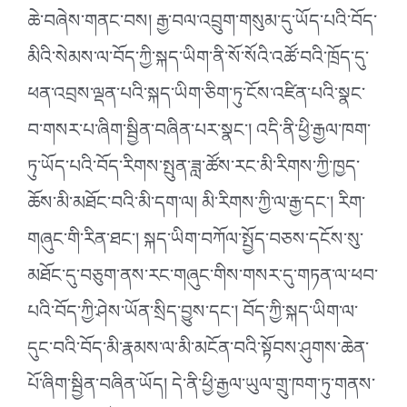
ཆེ་བཞེས་གནང་བས། རྒྱ་བལ་འབྲུག་གསུམ་དུ་ཡོད་པའི་བོད་
མིའི་སེམས་ལ་བོད་ཀྱི་སྐད་ཡིག་ནི་སོ་སོའི་འཚོ་བའི་ཁྲོད་དུ་
ཕན་འབྲས་ལྡན་པའི་སྐད་ཡིག་ཅིག་ཏུ་ངོས་འཛིན་པའི་སྣང་
བ་གསར་པ་ཞིག་སྦྱིན་བཞིན་པར་སྣང་། འདི་ནི་ཕྱི་རྒྱལ་ཁག་
ཏུ་ཡོད་པའི་བོད་རིགས་སྤུན་ཟླ་ཚོས་རང་མི་རིགས་ཀྱི་ཁྱད་
ཆོས་མི་མཐོང་བའི་མི་དག་ལ། མི་རིགས་ཀྱི་ལ་རྒྱ་དང་། རིག་
གཞུང་གི་རིན་ཐང་། སྐད་ཡིག་བཀོལ་སྤྱོད་བཅས་དངོས་སུ་
མཐོང་དུ་བཅུག་ནས་རང་གཞུང་གིས་གསར་དུ་གཏན་ལ་ཕབ་
པའི་བོད་ཀྱི་ཤེས་ཡོན་སྲིད་བྱུས་དང་། བོད་ཀྱི་སྐད་ཡིག་ལ་
དུང་བའི་བོད་མི་རྣམས་ལ་མི་མངོན་བའི་སྟོབས་ཤུགས་ཆེན་
པོ་ཞིག་སྦྱིན་བཞིན་ཡོད། དེ་ནི་ཕྱི་རྒྱལ་ཡུལ་གྲུ་ཁག་ཏུ་གནས་