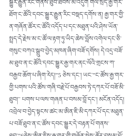
སྒྱུར་རྒྱུན་རིང་གནས་ཐུབ་ཐབས་མི་འདུག གལ་སྲིད་རྒྱ་གར་
ཐོག་ང་ཚོའི་དབང་སྒྱུར་རྒྱུན་རིང་བསྡད་དགོས་ན། རྒྱ་གར་གྱི་
ན་གཞོན་ཚོར་ང་ཚོའི་འདོད་པ་དང་མཐུན་པའི་ཤེས་ཡོན་
སྤྲད་དེ་རྗེས་མ་ང་ཚོ་ལ་རྟག་ཏུ་ཡིད་ཆེས་བློས་འགེལ་དང་ཅི་
གསུང་བཀའ་སྒྲུབ་བྱེད་མཁན་ཞིག་བཟོ་དགོས། དེ་འདྲ་བཟོ་
མ་ཐུབ་ན་ང་ཚོའི་དབང་སྒྱུར་རྒྱ་གར་ནང་ལོའི་གྲངས་ཀ་
བརྒྱབ་ཆོག་པ་ཞིག་རེད།”5 ཅེས་དང་། ཡང་”ང་ཚོས་རྒྱ་གར་
གྱི་པགས་པའི་ཚོས་གཞི་བརྗེ་པོ་བརྒྱབས་ཏེ་དཀར་པོ་བཟོ་མི་
ཐུབ།་་ པགས་པ་ལས་གཞན་པ་བསམ་བློ་དང་། མངོན་འདོད།
འབྲེལ་བ་བྱེད་སྟངས་ཚང་མ་ཨིན་ཇི་མི་དཀར་པོ་དང་མཐུན་
པ་བཟོ་ཐུབ་ན་ང་ཚོས་དབང་སྒྱུར་དེ་བརྟན་པོ་གནས་