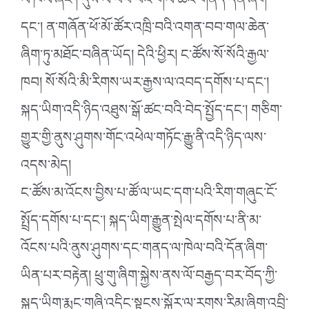
ལ་ཁེལ་ཞིང་། དུས་ལ་བབ་པའི་གལ་ཆེའི་གནད་དོན་ཞིག་
དང་། ན་གཞོན་ཕོ་མོ་ཚོར་འཁྲི་བའི་འགན་བབ་གལ་ཆེན་
ཞིག་ཏུ་མཐོང་བཞིན་ཡོད། དེའི་ཕྱིར། ང་ཚོས་སོ་སོའི་རྒྱལ་
ཁབ། སོ་སོའི་མི་རིགས་ཡར་རྒྱས་ལ་འབད་དགོས་པ་དང་།
སྐད་ཡིག་འདི་ཉིད་འཐུས་སྒོ་ཚང་བའི་བེད་སྤྱོད་དང་། གཅིག་
གྱུར་གྱི་ནུས་ཤུགས་གོང་འཕེལ་གཏོང་རྒྱུ་ནི་འདི་ཉིད་ལས་
འདས་མེད།
ང་ཚོས་མ་འོངས་བྱིས་པ་ཚོ་ལ་ཡང་དག་པའི་རིག་གཞུང་ངོ་
སྤྲོད་དགོས་པ་དང་། སྐད་ཡིག་རྒྱུན་སྤེལ་དགོས་པ་ནི་མ་
འོངས་པའི་ནུས་ཤུགས་དང་གནད་ལ་ཁེལ་བའི་དོན་ཞིག་
ཡིན་པར་བརྟེན། ཕྲུ་གུ་ཞིག་སྐྱེས་ནས་ལོ་བརྒྱད་བར་བོད་ཀྱི་
སྐད་ཡིག་རྨང་གཞི་འདིང་སྟངས་སྐོར་ལ་རགས་རིམ་ཞིག་འབྲི་