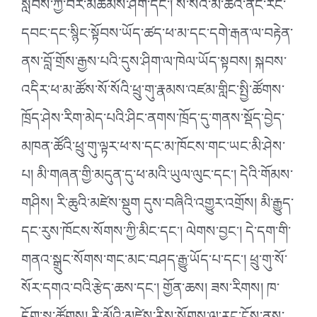
སླེབས་ཀྱི་བར་མཚམས་ཤིག་དང་། སོ་སོའི་མི་ཚེའི་ནང་རང་
དབང་དང་སྙིང་སྟོབས་ཡོད་ཚད་ཕ་མ་དང་དགེ་རྒན་ལ་བརྟེན་
ནས་བློ་གྲོས་རྒྱས་པའི་དུས་ཤིག་ལ་ཁེལ་ཡོད་སྟབས། སྐབས་
འདིར་ཕ་མ་ཚོས་སོ་སོའི་ཕྲུ་གུ་རྣམས་འཛམ་གླིང་སྤྱི་ཚོགས་
ཁྲོད་ཤེས་རིག་མེད་པའི་ཤིང་ནགས་ཁྲོད་དུ་གནས་སྡོད་བྱེད་
མཁན་ཚོའི་ཕྲུ་གུ་ལྟར་ཕ་ས་དང་མ་ཁོངས་གང་ཡང་མི་ཤེས་
པ། མི་གཞན་གྱི་མདུན་དུ་ཕ་མའི་ཡུལ་ལུང་དང་། དེའི་གོམས་
གཤིས། རི་ཆུའི་མཛེས་སྡུག དུས་བཞིའི་འགྱུར་འགྲོས། མི་རྒྱུད་
དང་རུས་ཁོངས་སོགས་ཀྱི་མིང་དང་། ལེགས་བྱང་། དེ་དག་གི་
གནའ་སྒྲུང་སོགས་གང་མང་བཤད་རྒྱུ་ཡོད་པ་དང་། ཕྲུ་གུ་སོ་
སོར་དགའ་བའི་རྩེད་ཆས་དང་། གྱོན་ཆས། ཟས་རིགས། ཁ་