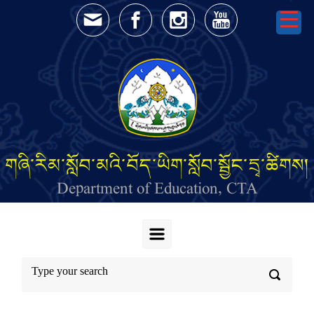
Skip to main content
གཞི་རིམ་སློབ་མའི་བོད་ཡིག་སློབ་སྦྱོང་དྲྭ་ཚིགས།
Department of Education, CTA