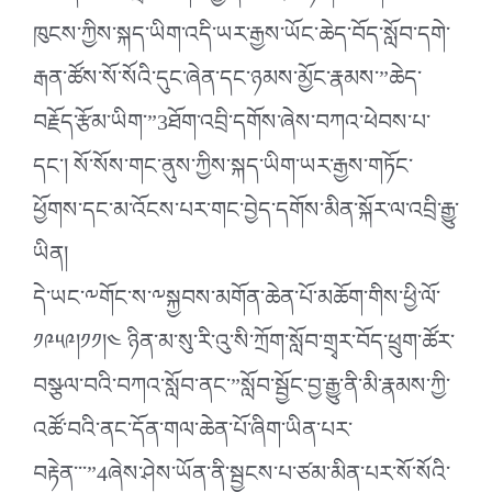
ཁུངས་ཀྱིས་སྐད་ཡིག་འདི་ཡར་རྒྱས་ཡོང་ཆེད་བོད་སློབ་དགེ་
རྒན་ཚོས་སོ་སོའི་དུང་ཞེན་དང་ཉམས་མྱོང་རྣམས་”ཆེད་
བརྗོད་རྩོམ་ཡིག་”3ཐོག་འབྲི་དགོས་ཞེས་བཀའ་ཕེབས་པ་
དང་། སོ་སོས་གང་ནུས་ཀྱིས་སྐད་ཡིག་ཡར་རྒྱས་གཏོང་
ཕྱོགས་དང་མ་འོངས་པར་གང་བྱེད་དགོས་མིན་སྐོར་ལ་འབྲི་རྒྱུ་
ཡིན།
དེ་ཡང་༸གོང་ས་༸སྐྱབས་མགོན་ཆེན་པོ་མཆོག་གིས་ཕྱི་ལོ་
༡༩༥༩།༡༡།༤ ཉིན་མ་སུ་རི་འུ་སི་ཀྲོག་སློབ་གྲྭར་བོད་ཕྲུག་ཚོར་
བསྩལ་བའི་བཀའ་སློབ་ནང་”སློབ་སྦྱོང་བྱ་རྒྱུ་ནི་མི་རྣམས་ཀྱི་
འཚོ་བའི་ནང་དོན་གལ་ཆེན་པོ་ཞིག་ཡིན་པར་
བརྟེན་་་”4ཞེས་ཤེས་ཡོན་ནི་སྦྱངས་པ་ཙམ་མིན་པར་སོ་སོའི་