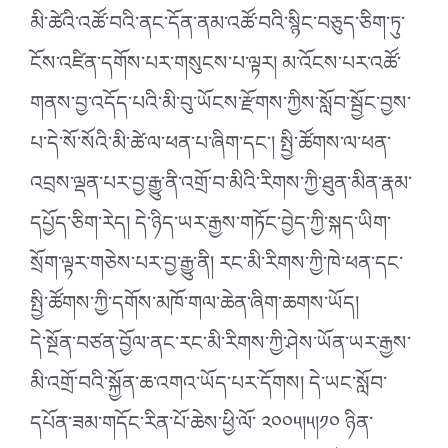
མི་ཚེའི་འཚོ་བའི་ནང་དོན་ནམ་འཚོ་བའི་སྙིང་བཅུད་ཅིག་ཏུ་
ངོས་འཛིན་དགོས་པར་གསུངས་པ་ལྟར། མ་འོངས་པར་འཚོ་
གནས་བྱ་འདོད་པའི་མི་བུ་ཡོངས་རྫོགས་ཀྱིས་སློབ་སྦྱོང་བྱས་
པ་དེ་སོ་སོའི་མི་ཚེ་ལ་ཕན་པ་ཞིག་དང་། སྤྱི་ཚོགས་ལ་ཕན་
འབྲས་ལྡན་པར་བྱ་རྒྱུ་ནི་འགྲོ་བ་མིའི་རིགས་ཀྱི་ཐུན་མིན་རྣམ་
དཔྱོད་ཅིག་རེད། དེ་ཉིད་ཡར་རྒྱས་གཏོང་བྱེད་ཀྱི་སྐད་ཡིག་
སྲོག་ལྟར་གཅེས་པར་བྱ་རྒྱུ་ནི། རང་མི་རིགས་ཀྱི་ཁེ་ཕན་དང་
སྤྱི་ཚོགས་ཀྱི་དགོས་མཁོ་གལ་ཆེན་ཞིག་ཆགས་ཡོད།
དེ་སྔོན་བཙན་བྱོལ་ནང་རང་མི་རིགས་ཀྱི་ཤེས་ཡོན་ཡར་རྒྱས་
མི་འགྲོ་བའི་སྐྱོན་ཆ་འགའ་ཡོད་པར་དོགས། དེ་ཡང་སློབ་
དཔོན་ཟམ་གདོང་རིན་པོ་ཆེས་ཕྱི་ལོ་ ༢༠༠༥།༥།༡༠ ཉིན་