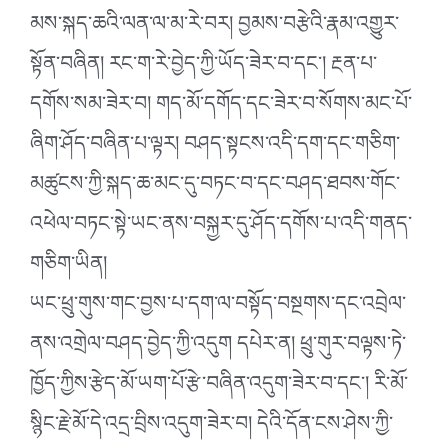
མས་སྐད་ཆའི་ལན་ལ་མ་རེ་བར། བྱམས་བརྩེའི་རྣམ་འགྱུར་
སྟོན་བཞིན། རང་ག་རེ་བྱེད་ཀྱི་ཡོད་ཟེར་བ་དང་། རྔན་པ་
དགོས་སམ་ཟེར་བ། གད་མོ་དགོད་དང་ཟེར་བ་སོགས་མང་པོ་
ཞིག་ཤོད་བཞིན་པ་ལྟར། བཤད་སྟངས་འདི་དག་དང་གཅིག་
མཚུངས་ཀྱི་སྐད་ཆ་མང་དུ་བཏང་བ་དང་བཤད་ཐབས་གོང་
འཕེལ་བཏང་སྟེ་ཡང་ནས་བསྐྱར་དུ་ཤོད་དགོས་པ་འདི་གནད་
གཅིག་ཡིན།
ཡང་ཕྲུ་གུས་གང་བྱས་པ་དག་ལ་བསྟོད་བསྔགས་དང་འབྲེལ་
ནས་འགྲེལ་བཤད་བྱེད་ཀྱི་འདུག དཔེར་ན། ཕྲུ་གུར་བལྟས་ཏེ་
ཁྱོད་ཀྱིས་རྩེད་མོ་ཡག་པོ་རྩེ་བཞིན་འདུག་ཟེར་བ་དང་། རི་མོ་
སྙིང་རྗེ་མོ་དེ་འདྲ་བྲིས་འདུག་ཟེར་བ། དེའི་དོན་ངས་ཤེས་ཀྱི་