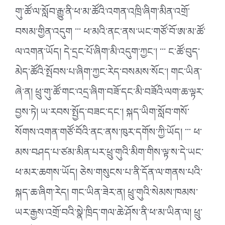
གུ་ཚོ་ལ་སློབ་རྒྱུ་ནི་ཕ་མ་ཚོའི་འགན་འཁྲི་ཞིག་མིན་འགྲོ་
བསམ་གྱིན་འདུག ་་་ ཕ་མའི་ནང་ནས་ཡང་གཙོ་བོ་ཨ་མ་ཚོ་
ལ་འགན་ཡོད། དེ་དྲང་པོ་ཞིག་མི་འདུག་ཀྱང་། ་་་ ང་ཚོ་བུད་
མེད་ཚོའི་སྤོབས་པ་ཞིག་ཀྱང་རེད་བསམས་སོང་། གང་ཡིན་
ཞེ་ན། ཕྲུ་གུ་ཚོ་གང་འདྲ་ཞིག་བཟོ་དང་མི་བཟོའི་ལག་ཆ་ལྟར་
བྱས་ཏེ། ཡ་རབས་སྤྱོད་བཟང་དང་། སྐད་ཡིག་སློབ་གསོ་
སོགས་འགན་གཙོ་བོའི་ནང་ནས་ཁུར་དགོས་ཀྱི་ཡོད། ་་་ ཕ་
མས་བཤད་པ་ཙམ་མིན་པར་ཕྲུ་གུའི་མིག་གིས་ལྟ་ས་དེ་ཡང་
ཕ་མར་ཆགས་ཡོད། ཅེས་གསུངས་པ་ནི་དོན་ལ་གནས་པའི་
སྐད་ཆ་ཞིག་རེད། གང་ཡིན་ཟེར་ན། ཕྲུ་གུའི་སེམས་ཁམས་
ཡར་རྒྱས་འགྲོ་བའི་སྣེ་ཁྲིད་གལ་ཆེ་ཤོས་ནི་ཕ་མ་ཡིན་ལ། ཕྲུ་