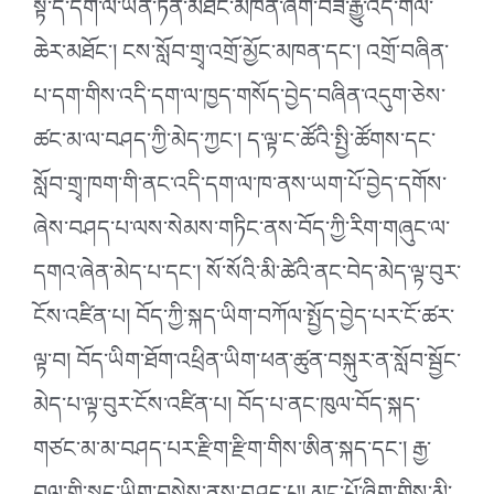
སྟེ་དེ་དག་ལ་ཡོན་ཏན་མཐོང་མཁན་ཞིག་བཟོ་རྒྱུ་འདི་གལ་
ཆེར་མཐོང་། ངས་སློབ་གྲྭ་འགྲོ་མྱོང་མཁན་དང་། འགྲོ་བཞིན་
པ་དག་གིས་འདི་དག་ལ་ཁྱད་གསོད་བྱེད་བཞིན་འདུག་ཅེས་
ཚང་མ་ལ་བཤད་ཀྱི་མེད་ཀྱང་། ད་ལྟ་ང་ཚོའི་སྤྱི་ཚོགས་དང་
སློབ་གྲྭ་ཁག་གི་ནང་འདི་དག་ལ་ཁ་ནས་ཡག་པོ་བྱེད་དགོས་
ཞེས་བཤད་པ་ལས་སེམས་གཏིང་ནས་བོད་ཀྱི་རིག་གཞུང་ལ་
དགའ་ཞེན་མེད་པ་དང་། སོ་སོའི་མི་ཚེའི་ནང་བེད་མེད་ལྟ་བུར་
ངོས་འཛིན་པ། བོད་ཀྱི་སྐད་ཡིག་བཀོལ་སྤྱོད་བྱེད་པར་ངོ་ཚར་
ལྟ་བ། བོད་ཡིག་ཐོག་འཕྲིན་ཡིག་ཕན་ཚུན་བསྐུར་ན་སློབ་སྦྱོང་
མེད་པ་ལྟ་བུར་ངོས་འཛིན་པ། བོད་པ་ནང་ཁུལ་བོད་སྐད་
གཙང་མ་མ་བཤད་པར་རྫིག་རྫིག་གིས་ཨིན་སྐད་དང་། རྒྱ་