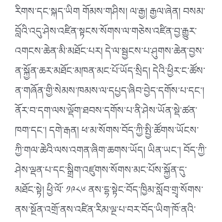
རིགས་དང་སྐད་ཡིག གོམས་གཤིས། ལ་རྒྱ། རྒྱལ་ཞེན། བསམ་
བློའི་འདུ་ཤེས་འཛིན་སྟངས་སོགས་ལ་གཅེས་འཛིན་བྱ་རྒྱུར་
འགངས་ཆེན་མི་མཐོང་པར། དེ་ལ་སྦྱངས་པ་ཤུགས་ཆེན་བྱས་
ན་སྐྱོན་ཆར་མཐོང་མཁན་མང་པོ་ཡོད་སྲིད། དེའི་ཕྱིར་ང་ཚོས་
ན་གཞོན་གྱི་སེམས་ཁམས་ལ་དཔྱད་ཞིབ་བྱེད་དགོས་པ་དང་།
ནོར་བ་དག་ལས་ལྡོག་ཐབས་དགོས་པ་ནི་ཤེས་ཡོན་སྡེ་ཚན་
ཁག་དང་། དགེ་རྒན། ཕ་མ་སོགས་བོད་ཀྱི་སྤྱི་ཚོགས་ཡོངས་
ཀྱི་གལ་ཆེའི་ལས་འགན་ཞིག་ཆགས་ཡོད། ཡིན་ཡང་། བོད་ཀྱི་
ཤེས་ལྡན་པ་དང་སྒྲིག་འཛུགས་སོགས་མང་པོས་སྐྱོན་དུ་
མཐོང་སྟེ། ཕྱི་ལོ་ ༡༩༨༦ ནས་དྷ་སྟེང་བོད་ཁྱིམ་སློབ་གྲྭ་སོགས་
ནས་སྔོན་འགྲོ་ནས་འཛིན་རིམ་ལྔ་པ་བར་བོད་ཡིག་ཁོ་ནའི་