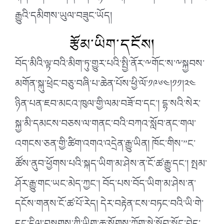
རྒྱུའི་དམིགས་ཡུལ་བཟུང་ཡོད།
རྩོམ་ཡིག་དངོས།
བོད་མིའི་ལྟ་བའི་མིག་ཏུ་གྱུར་པའི་སྤྱི་ནོར་༸གོང་ས་༸སྐྱབས་
མགོན་སྐུ་ཕྲེང་བཅུ་བཞི་པ་ཆེན་པོས་ཕྱི་ལོ་༡༩༦༤།༡༡།༢༤
ཉིན་པན་ཇབ་མངའ་ཁུལ་གྱི་ལམ་བཟོ་བ་དང་། དྷ་སའི་སེར་
སྐྱ་མི་དམངས་བཅས་ལ་གནང་བའི་བཀའ་སློབ་ནང་གལ་
འགངས་ཅན་གྱི་ཚིག་འགའ་འདྲེན་རྒྱུ་ཡིན། ཁོང་གིས་”ང་
ཚོས་ནུབ་ཕྱོགས་པའི་སྐད་ཡིག་མ་ཤེས་ན་ངོ་ཚ་རྒྱུ་དང་། སྤམ་
ཤོར་རྒྱུ་གང་ཡང་མེད་ཀྱང་། བོད་པས་བོད་ཡིག་མ་ཤེས་ན་
དངོས་གནས་ངོ་ཚ་པོ་རེད། དེར་བརྟེན་ངས་བཏང་བའི་ཡི་གེ་