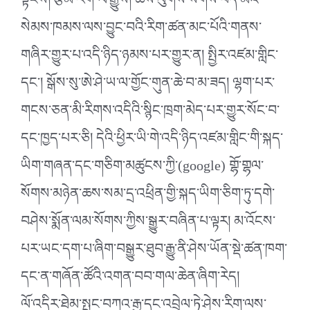
སྟངས། རྩོམ་རིག ལོ་རྒྱུས། ཆོས་ལུགས་སོགས་བོད་མིའི་
སེམས་ཁམས་ལས་བྱུང་བའི་རིག་ཚན་མང་པོའི་གནས་
གཞིར་གྱུར་པ་འདི་ཉིད་ཉམས་པར་གྱུར་ན། སྤྱིར་འཛམ་གླིང་
དང་། སྒོས་སུ་ཨེ་ཤེ་ཡ་ལ་གྱོང་གུན་ཆེ་བ་མ་ཟད། ལྷག་པར་
གངས་ཅན་མི་རིགས་འདིའི་སྙིང་ཁྲག་མེད་པར་གྱུར་སོང་བ་
དང་ཁྱད་པར་ཅི། དེའི་ཕྱིར་ཡི་གེ་འདི་ཉིད་འཛམ་གླིང་གི་སྐད་
ཡིག་གཞན་དང་གཅིག་མཚུངས་ཀྱི་(google) གྷོ་གྷལ་
སོགས་མཉེན་ཆས་སམ་དྲ་འཕྲིན་གྱི་སྐད་ཡིག་ཅིག་ཏུ་དགེ་
བཤེས་སྨོན་ལམ་སོགས་ཀྱིས་སྒྱུར་བཞིན་པ་ལྟར། མ་འོངས་
པར་ཡང་དག་པ་ཞིག་བསྒྱུར་ཐུབ་རྒྱུ་ནི་ཤེས་ཡོན་སྡེ་ཚན་ཁག་
དང་ན་གཞོན་ཚོའི་འགན་བབ་གལ་ཆེན་ཞིག་རེད།
ལོ་འདིར་ཐེམ་སྤང་བཀའ་རྒྱ་དང་འབྲེལ་ཏེ་ཤེས་རིག་ལས་