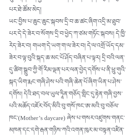
པར་ཐེ་ཚོམ་མེད།
ཡང་བྱིས་པ་ཆུང་ཆུང་སྐབས་དྲི་བ་ཆ་ཚང་ཞིག་འདྲི་མ་ཐུབ་
པར་དེ་དེ་ཟེར་བ་སོགས་དྲི་བ་ཕྱེད་ཀ་ཙམ་གཏོང་སྐབས། དེ་ཁྱི་
རེད་ཟེར་བ། གཡག་དེ་ཡག་ག་ལ་ཟེར་བ། དེ་ལ་འགྲོ་ཡོད་དམ་
ཟེར་བ་ལྟ་བུའི་སྐད་ཆ་མང་པོ་ཤོད་བཞིན་པ་ལྟར། དྲི་བའི་ལན་
དུ་ཚིག་སྒྲུབ་ཀྱི་གོ་རིམ་ལྡན་པར་ལན་བྱེད་དགོས་པ་ནི་ཕྲུ་གུའི་
སྐད་ཡིག་རྨང་གཞི་ཤེས་པའི་གཞི་ཆེན་པོ་ཞིག་ཡིན་པ་ཤེས་
དགོས། དེའི་ཐད་བལ་ཡུལ་ཏཱིན་གཅོད་གླིང་དུ་རྟེན་གཞི་བྱས་
པའི་མཆོད་འཇོར་བོད་མིའི་བུ་གསོ་ཁང་ཨ་མའི་བུ་བཅོལ་
ཁང་(Mother’s daycare) ཞེས་པ་གསར་འཛུགས་གནང་
མཁན་དང་དགེ་རྒན་གཉིས་ཀའི་འགན་ཁུར་མ་བསྟན་འཛིན་