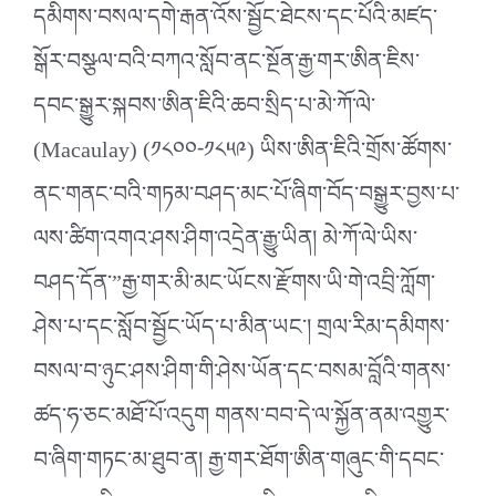
དམིགས་བསལ་དགེ་རྒན་འོས་སྦྱོང་ཐེངས་དང་པོའི་མཛད་
སྒོར་བསྩལ་བའི་བཀའ་སློབ་ནང་སྔོན་རྒྱ་གར་ཨིན་ཇིས་
དབང་སྒྱུར་སྐབས་ཨིན་ཇིའི་ཆབ་སྲིད་པ་མེ་ཀོ་ལེ་
(Macaulay) (༡༨༠༠-༡༨༥༩) ཡིས་ཨིན་ཇིའི་གྲོས་ཚོགས་
ནང་གནང་བའི་གཏམ་བཤད་མང་པོ་ཞིག་བོད་བསྒྱུར་བྱས་པ་
ལས་ཚིག་འགའ་ཤས་ཤིག་འདྲེན་རྒྱུ་ཡིན། མེ་ཀོ་ལེ་ཡིས་
བཤད་དོན་”རྒྱ་གར་མི་མང་ཡོངས་རྫོགས་ཡི་གེ་འབྲི་ཀློག་
ཤེས་པ་དང་སློབ་སྦྱོང་ཡོད་པ་མིན་ཡང་། གྲལ་རིམ་དམིགས་
བསལ་བ་ཉུང་ཤས་ཤིག་གི་ཤེས་ཡོན་དང་བསམ་བློའི་གནས་
ཚད་ཧ་ཅང་མཐོ་པོ་འདུག གནས་བབ་དེ་ལ་སྐྱོན་ནམ་འགྱུར་
བ་ཞིག་གཏང་མ་ཐུབ་ན། རྒྱ་གར་ཐོག་ཨིན་གཞུང་གི་དབང་