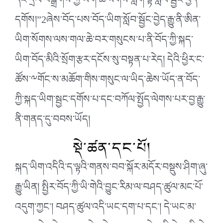
དང་དྲིལ་བསྒྲགས་ཀྱི་ཡིག་ཆ་སོགས་ཀློག་སྟེ་སློབ་སྦྱོང་བྱེད་
དགོས།”2ཞེས་བོད་པས་བོད་ཡིག་སློབ་སྦྱོང་བྱེད་རྒྱུ་ནི་ཨིན་
ཡིག་སོགས་ལས་གལ་ཆེ་བར་གསུངས་པ་ནི་བོད་ཀྱི་སྐད་
ཡིག་བོད་མིའི་སྲོག་རྩར་དངོས་སུ་བསྟན་པ་རེད། དེའི་ཕྱིར་ང་
ཚོས་༸གོང་ས་མཆོག་གིས་གསུང་ལ་ཡིད་ཆེས་ཡོད་ན་བོད་
ཀྱི་སྐད་ཡིག་སྦྱང་དགོས་པ་དང་བཀོལ་སྤྱོད་ལེགས་པར་བྱ་རྒྱུ་
ནི་གནད་དུ་བབས་ཡོད།
སྡེ་ཚན་དང་པོ།
སྐད་ཡིག་འདིའི་ད་ལྟའི་གནས་བབ་སྐོར་མདོར་བསྡུས་ཤིག་ཞུ་
རྒྱུ་ཡིན། སྤྱིར་བོད་ཀྱི་ཡི་གེའི་བྱུང་རིམ་ལ་བཤད་ཚུལ་མང་པོ་
འདུག་ཀྱང་། བཤད་ཚུལ་འདི་ཡང་དག་པ་དང་། དེ་ཡང་མ་