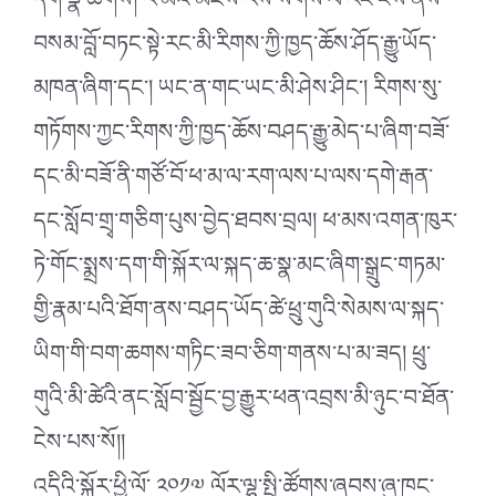
དོག་སྣ་ཚོགས། རི་མོའི་མཛེས་རིས་སོགས་ལ་རང་ངོས་ནས་
བསམ་བློ་བཏང་སྟེ་རང་མི་རིགས་ཀྱི་ཁྱད་ཆོས་ཤོད་རྒྱུ་ཡོད་
མཁན་ཞིག་དང་། ཡང་ན་གང་ཡང་མི་ཤེས་ཤིང་། རིགས་སུ་
གཏོགས་ཀྱང་རིགས་ཀྱི་ཁྱད་ཆོས་བཤད་རྒྱུ་མེད་པ་ཞིག་བཟོ་
དང་མི་བཟོ་ནི་གཙོ་བོ་ཕ་མ་ལ་རག་ལས་པ་ལས་དགེ་རྒན་
དང་སློབ་གྲྭ་གཅིག་པུས་བྱེད་ཐབས་བྲལ། ཕ་མས་འགན་ཁུར་
ཏེ་གོང་སྨྲས་དག་གི་སྐོར་ལ་སྐད་ཆ་སྣ་མང་ཞིག་སྒྲུང་གཏམ་
གྱི་རྣམ་པའི་ཐོག་ནས་བཤད་ཡོད་ཚེ་ཕྲུ་གུའི་སེམས་ལ་སྐད་
ཡིག་གི་བག་ཆགས་གཏིང་ཟབ་ཅིག་གནས་པ་མ་ཟད། ཕྲུ་
གུའི་མི་ཚེའི་ནང་སློབ་སྦྱོང་བྱ་རྒྱུར་ཕན་འབྲས་མི་ཉུང་བ་ཐོན་
ངེས་པས་སོ།།
འདིའི་སྐོར་ཕྱི་ལོ་ ༢༠༡༧ ལོར་ལྷ་སྤྱི་ཚོགས་ཞབས་ཞུ་ཁང་