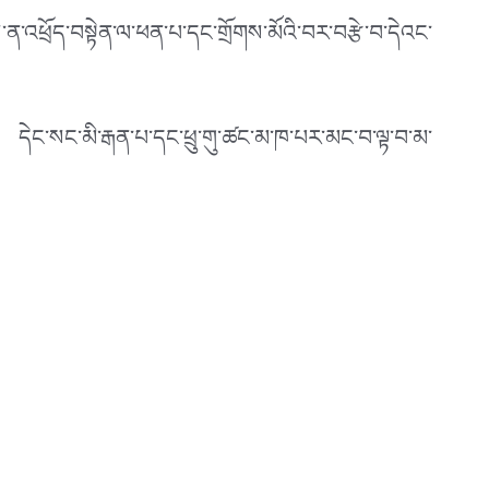
ས་ན་འཕྲོད་བསྟེན་ལ་ཕན་པ་དང་གྲོགས་མོའི་བར་བརྩེ་བ་དེའང་
་། དེང་སང་མི་རྒན་པ་དང་ཕྲུ་གུ་ཚང་མ་ཁ་པར་མང་བ་ལྟ་བ་མ་