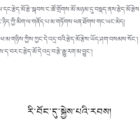
ང་རྩེད་མོ་རྩེ་སྐབས་ང་ཚོ་གྲོགས་མོ་མཉམ་དུ་བསྡད་ནས་རྩེད་མོ་རྩེ
རང་ཉིད་ཀྱི་མིག་ལ་གནོད་པ་མ་གཏོགས་ཕན་ཐོགས་གང་ཡང་མེད།
ཕ་མ་གཉིས་ཀྱིས་ཀྱང་དེ་འདྲ་བའི་རྩེད་མོ་རྩེས་ཡོད་ཤག་བསམས་སོང
་བར་ང་རྩེད་མོ་དེ་འདྲ་བ་རྩེ་རྒྱུ་རག་མ་བྱུང་།
རི་བོང་དུ་སྐྱེས་པའི་རབས།