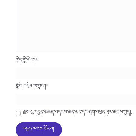
ཁྱེད་ཀྱི་མིང་།
*
གློག་འཕྲིན་ཁ་བྱང་།
*
རྗེས་སུ་དཔྱད་མཆན་འདེབས་ཆེད་མིང་དང་གློག་འཕྲིན་ཉར་ཚགས་བྱེད།.