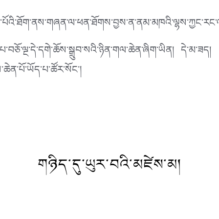
ང་པོའི་ཐོག་ནས་གཞན་ལ་ཕན་ཐོགས་བྱས་ན་ནམ་མཁའི་ལྷས་ཀྱང་རང་ལ
་བཅོ་ལྔ་དེ་དགེ་ཆོས་སྒྲུབ་སའི་ཉིན་གལ་ཆེན་ཞིག་ཡིན། དེ་མ་ཟད། 
ཆེན་པོ་ཡོད་པ་ཚོར་སོང་།
གཉིད་དུ་ཡུར་བའི་མཛེས་མ།