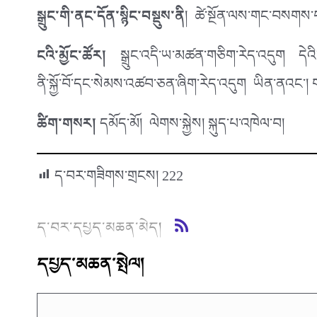
སྒྲུང་གི་ནང་དོན་སྙིང་བསྡུས་ནི
། ཚེ་སྔོན་ལས་གང་བསགས་པ
ངའི་མྱོང་ཚོར།
སྒྲུང་འདི་ཡ་མཚན་གཅིག་རེད་འདུག དེའི་ནང་
ནི་སྐྱོ་བོ་དང་སེམས་འཚབ་ཅན་ཞིག་རེད་འདུག ཡིན་ནའང་། གཉི
ཚིག་གསར།
དམོད་མོ། ལེགས་སྐྱེས། སྐུད་པ་འཁེལ་བ།
ད་བར་གཟིགས་གྲངས།
222
ད་བར་དཔྱད་མཆན་མེད།
དཔྱད་མཆན་སྤེལ།