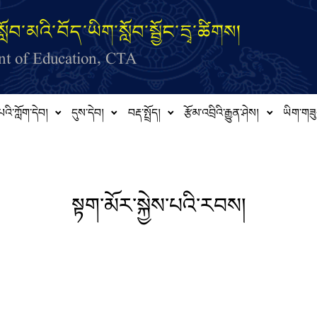
ློབ་མའི་བོད་ཡིག་སློབ་སྦྱོང་དྲྭ་ཚིགས།
t of Education, CTA
པའི་ཀློག་དེབ།
དུས་དེབ།
བརྡ་སྤྲོད།
རྩོམ་འབྲིའི་རྒྱུན་ཤེས།
ཡིག་གཟུ
སྟག་མོར་སྐྱེས་པའི་རབས།