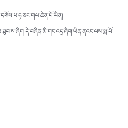
ང་དགོས་པ་ཧ་ཅང་གལ་ཆེན་པོ་ཡིན།
ས་ཐུབ་ས་ཞིག དེ་བཞིན་མི་གང་འདྲ་ཞིག་ཡིན་ནའང་ལས་སླ་པོ་