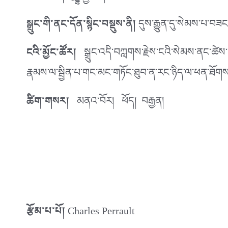
སྒྲུང་གི་ནང་དོན་སྙིང་བསྡུས་ནི།
དུས་རྒྱུན་དུ་སེམས་པ་བཟ
ངའི་མྱོང་ཚོར།
སྒྲུང་འདི་བཀླགས་རྗེས་ངའི་སེམས་ནང་ཚེས་པ
རྣམས་ལ་སྦྱིན་པ་གང་མང་གཏོང་ཐུབ་ན་རང་ཉིད་ལ་ཕན་ཐོགས་
ཚིག་གསར།
མནའ་བོར། ཕོད། བརྒྱན།
རྩོམ་པ་པོ།
Charles Perrault