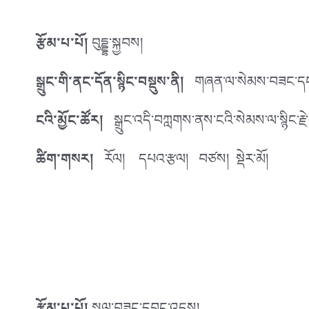
རྩོམ་པ་པོ།
བུདྡྷ་སྐྱབས།
སྒྲུང་གི་ནང་དོན་སྙིང་བསྡུས་ནི།
གཞན་ལ་སེམས་བཟང་དང་ཕན་
ངའི་མྱོང་ཚོར།
སྒྲུང་འདི་བཀླགས་ནས་ངའི་སེམས་ལ་སྙིང་རྗེ་
ཚིག་གསར།
རོལ། དཔའ་རྩལ། བཙས། སྡེར་མོ།