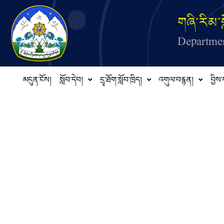
Skip to main content
གཞི་རིམ་ས
Departmen
མདུན་ངོས།
སློབ་དེབ།
དྲྭ་ཐོག་སློབ་ཁྲིད།
འགུལ་བརྙན།
བྱིས་