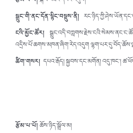
རྩོམ་པ་པོ།
སྐལ་བཟང་དབང་འདུས།
སྒྲུང་གི་ནང་དོན་སྙིང་བསྡུས་ནི།
རང་ཉིད་ཀྱི་ཤེས་ཡོན་དང་
ངའི་མྱོང་ཚོར།
སྒྲུང་འདི་བཀླགས་རྗེས་ངའི་སེམས་ནང་ང་ཚོ
འདྲིས་པོ་ཆགས་མཁན་ཞིག་རེད་འདུག ལྷག་པར་དུ་བོད་ཆོས་ལྡན་
ཚིག་གསར།
དཔའ་རྒོད། སྐྱབས་དང་མགོན། འདུ་ཁང་། ཚ་ཕ
རྩོམ་པ་པོ།
ཆོས་ཉིད་སྒྲོལ་མ།