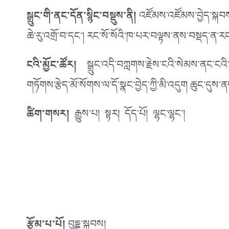
སྒྲུང་གི་ནང་དོན་སྙིང་བསྡུས་ནི།
འཛོམས་འཛོམས་བྱེད་སྐབས་ད
ཆེ་རུ་འགྲོ་བ་དང་། རང་སོ་སོའི་ཁ་པར་བལྟས་ནས་བསྡད་ན་
ངའི་མྱོང་ཚོར།
སྒྲུང་འདི་བཀླགས་རྗེས་ངའི་སེམས་ནང་ངའི་
གཏོགས་རྩེད་མོ་སོགས་ལ་དོ་སྣང་བྱེད་ཀྱི་མི་འདུག ཆུང་དུས་ནས་ད
ཚིག་གསར།
རྒྱུས་པ། སྟར། དོད་པོ། ལྷང་ལྷང་།
རྩོམ་པ་པོ།
བུདྡྷ་སྐྱབས།