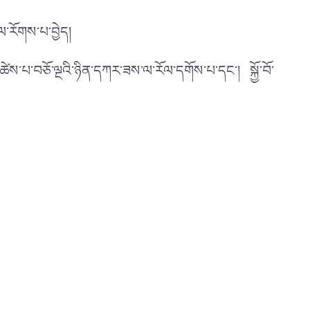
་རོགས་པ་བྱེད།
ཚེས་པ་བཅོ་ལྔའི་ཉིན་དཀར་ཟས་ལ་རོལ་དགོས་པ་དང་། སྐྱོ་བོ་