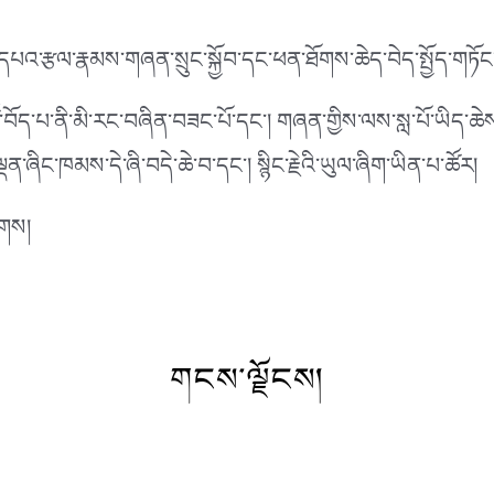
དཔའ་རྩལ་རྣམས་གཞན་སྲུང་སྐྱོབ་དང་ཕན་ཐོགས་ཆེད་བེད་སྤྱོད་གཏོ
་བོད་པ་ནི་མི་རང་བཞིན་བཟང་པོ་དང་། གཞན་གྱིས་ལས་སླ་པོ་ཡིད་ཆེ
ཞིང་ཁམས་དེ་ཞི་བདེ་ཆེ་བ་དང་། སྙིང་རྗེའི་ཡུལ་ཞིག་ཡིན་པ་ཚོར།
ོགས།
གངས་ལྗོངས།