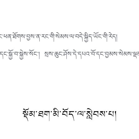
ཐོགས་བྱས་ན་རང་གི་སེམས་ལ་བདེ་སྐྱིད་ཡོང་གི་རེད།
དང་སྐྱོ་བ་སྐྱེས་སོང་། སྲས་ཆུང་ཤོས་དེ་དཔའ་བོ་དང་བྱམས་སེམས་ལ
སྡོམ་ཐག་མི་བོད་ལ་སླེབས་པ།