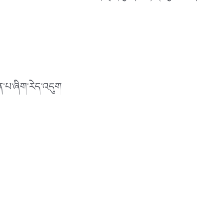
ྡན་པ་ཞིག་རེད་འདུག