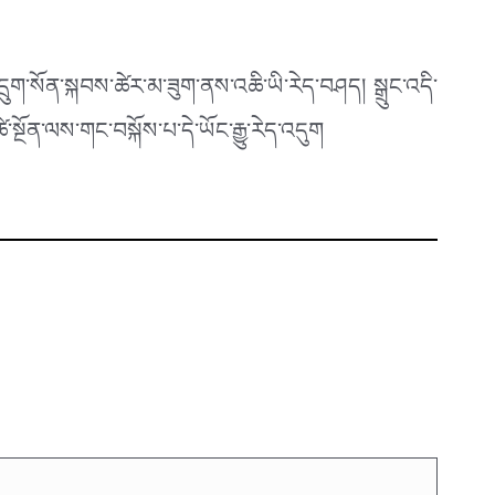
ྲུག་སོན་སྐབས་ཚེར་མ་ཟུག་ནས་འཆི་ཡི་རེད་བཤད། སྒྲུང་འདི་
སྔོན་ལས་གང་བསྐོས་པ་དེ་ཡོང་རྒྱུ་རེད་འདུག