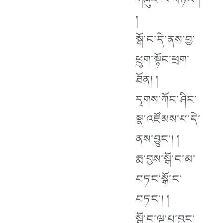
།
སྒོ་ང་དེ་ནས་བྱ་
ཕྲུག་སྟོང་ཕྲག་
ཐོན། །
དྭགས་ཀོང་ཤིང་
སྣ་འཛོམས་པ་དེ་
ནས་བྱུང་། །
རྨ་བྱས་སྒོ་ང་མ་
བཏང་སྒོ་ང་
བཏང་། །
སྒོ་ང་ལྔ་པ་བྱང་