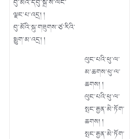
བུ་མོའི་དབུ་སྐྲ་སི་ལིང་
ལྗང་པ་འདྲ། །
བུ་མོའི་སྐུ་གཟུགས་ཙ་རིའི་
སྨྱུག་མ་འདྲ། །
ལུང་པའི་ཕུ་ལ་
མ་ཆགས་ཕུ་ལ་
ཆགས། །
ལུང་པའི་ཕུ་ལ་
སྤང་རྒྱན་མེ་ཏོག་
ཆགས། །
སྤང་རྒྱན་མེ་ཏོག་