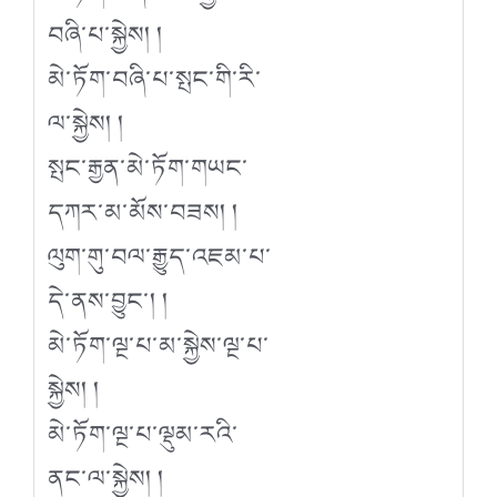
བཞི་པ་སྐྱེས། །
མེ་ཏོག་བཞི་པ་སྤང་གི་རི་
ལ་སྐྱེས། །
སྤང་རྒྱན་མེ་ཏོག་གཡང་
དཀར་མ་མོས་བཟས། །
ལུག་གུ་བལ་རྒྱུད་འཇམ་པ་
དེ་ནས་བྱུང་། །
མེ་ཏོག་ལྔ་པ་མ་སྐྱེས་ལྔ་པ་
སྐྱེས། །
མེ་ཏོག་ལྔ་པ་ལྡུམ་རའི་
ནང་ལ་སྐྱེས། །