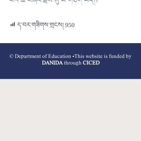
བར་ཆ་བཞིའི་རྗེས་སུ་ཡ་གཅིག་ཡོད།)
ད་བར་གཟིགས་གྲངས།
950
© Department of Education •This website is funded by
DANIDA
through
CICED