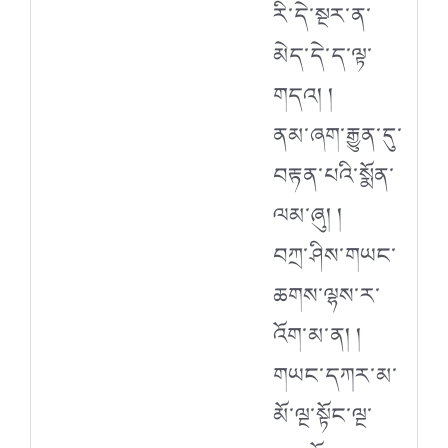
རི་དེ་སྔར་ན་
མེད་དེ་ད་ལྟ་
གདའ། །
ནམ་ཞག་རྒྱུན་དུ་
བརྟན་པའི་སྨོན་
ལམ་ཞུ། །
བཀྲ་ཤིས་གཡང་
ཆགས་ལྷས་ར་
འོག་མ་ན། །
གཡང་དཀར་མ་
མོ་ལྔ་སྟོང་ལྔ་