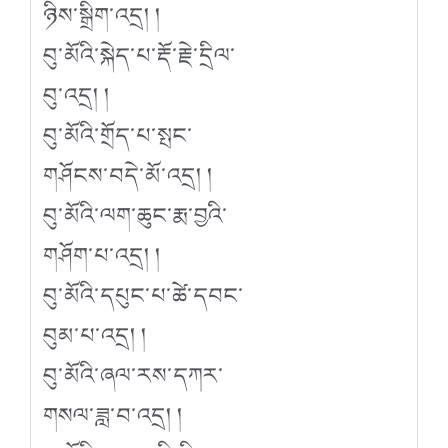
ཉིས་སྒྲིག་འདྲ། །
བུ་མོའི་སྐེད་པ་རྡོ་རྗེ་དྲིལ་
བུ་འདྲ། །
བུ་མོའི་གྲོད་པ་སྤང་
གཤོངས་བདེ་མོ་འདྲ། །
བུ་མོའི་ལག་ཆུང་རྨ་བྱའི་
གཤོག་པ་འདྲ། །
བུ་མོའི་དཔུང་པ་ཚེ་དབང་
བུམ་པ་འདྲ། །
བུ་མོའི་ཞལ་རས་དཀར་
གསལ་ཟླ་བ་འདྲ། །