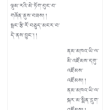
ལྡུམ་རའི་མེ་ཏོག་བུང་བ་
གཞོན་ནུས་བཟས། །
སྦྲང་རྩི་རོ་བཅུད་མངར་བ་
དེ་ནས་བྱུང་། །
ནམ་མཁའ་ཡི་ལ་
མི་འཛོམས་དགུ་
འཛོམས་
འཛོམས། །
ནམ་མཁའ་ཡི་ལ་
སྐར་མ་སྨིན་དྲུག་
འཛོམས། །