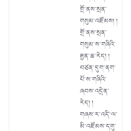
གྲོ་ནས་སྲན་
གསུམ་འཛོམས། །
གྲོ་ནས་སྲན་
གསུམ་ས་གཞིའི་
རྒྱན་ཆ་རེད། །
བཙན་དུག་ནག་
པོ་ས་གཞིའི་
ཞབས་འདྲེན་
རེད། །
གཞས་ར་འདི་ལ་
མི་འཛོམས་དགུ་