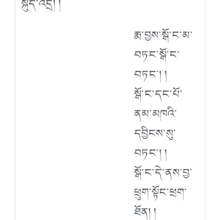
སྐུད་འདྲ། །
རྨ་བྱས་སྒོ་ང་མ་
བཏང་སྒོ་ང་
བཏང་། །
སྒོ་ང་དང་པོ་
ནམ་མཁའི་
དབྱིངས་སུ་
བཏང་། །
སྒོ་ང་དེ་ནས་བྱ་
ཕྲུག་སྟོང་ཕྲག་
ཐོན། །