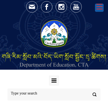
Skip to main content
གཞི་རིམ་སློབ་མའི་བོད་ཡིག་སློབ་སྦྱོང་དྲྭ་ཚིགས།
Department of Education, CTA