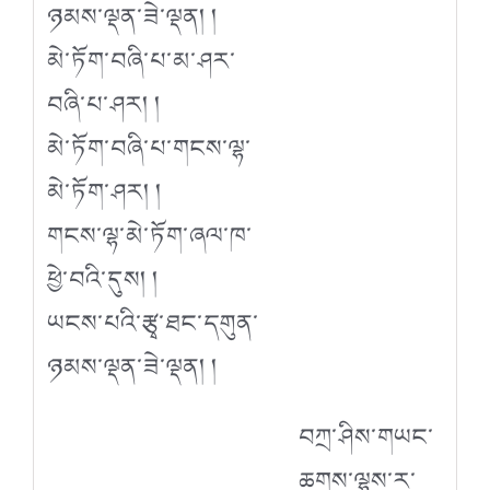
ཉམས་ལྡན་ཟེ་ལྡན། །
མེ་ཏོག་བཞི་པ་མ་ཤར་
བཞི་པ་ཤར། །
མེ་ཏོག་བཞི་པ་གངས་ལྷ་
མེ་ཏོག་ཤར། །
གངས་ལྷ་མེ་ཏོག་ཞལ་ཁ་
ཕྱེ་བའི་དུས། །
ཡངས་པའི་རྩྭ་ཐང་དགུན་
ཉམས་ལྡན་ཟེ་ལྡན། །
བཀྲ་ཤིས་གཡང་
ཆགས་ལྷས་ར་