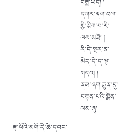
བརྒྱ་ཡོད། །
དཀར་ནག་བལ་
གྱི་རྩིག་པ་རི་
ལས་མཐོ། །
རི་དེ་སྔར་ན་
མེད་དེ་ད་ལྟ་
གདའ། །
ནམ་ཞག་རྒྱུན་དུ་
བརྟན་པའི་སྨོན་
ལམ་ཞུ།
རྟ་ཕོའི་མགོ་དེ་ཚེ་དབང་