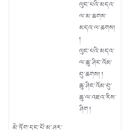
ལུང་པའི་མདའ་
ལ་མ་ཆགས་
མདའ་ལ་ཆགས།
།
ལུང་པའི་མདའ་
ལ་ཆུ་ཤིང་འོམ་
བུ་ཆགས། །
ཆུ་ཤིང་འོམ་བུ་
ཆུ་ལ་འཇའ་རིས་
ཤིག །
མེ་ཏོག་དང་པོ་མ་ཤར་