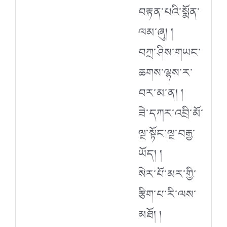
བརྟན་པའི་སྨོན་
ལམ་ཞུ། །
བཀྲ་ཤིས་གཡང་
ཆགས་ལྷས་ར་
བར་མ་ན། །
ཟེ་དཀར་འབྲི་མོ་
ལྔ་སྟོང་ལྔ་བརྒྱ་
ཡོད། །
སེར་པོ་མར་གྱི་
རྩིག་པ་རི་ལས་
མཐོ། །