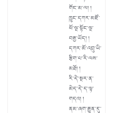
གོང་མ་ལ། །
ཁྱུང་དཀར་མཛོ་
ཕོ་ལྔ་སྟོང་ལྔ་
བརྒྱ་ཡོད། །
དཀར་མོ་འབྲུ་ཡི་
རྩིག་པ་རི་ལས་
མཐོ། །
རི་དེ་སྔར་ན་
མེད་དེ་ད་ལྟ་
གདའ། །
ནམ་ཞག་རྒྱུན་དུ་