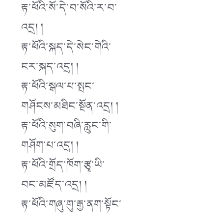
རྟ་ཕོའི་སོ་དེ་བ་སོའི་ར་བ་
འདྲ། །
རྟ་ཕོའི་སྐད་དེ་སེང་གེའི་
ངར་སྐད་འདྲ། །
རྟ་ཕོའི་སྒལ་པ་སྤང་
གཤོངས་མཐིང་སྔོན་འདྲ། །
རྟ་ཕོའི་སུག་བཞི་རླུང་གི་
གཤོག་པ་འདྲ། །
རྟ་ཕོའི་གྲོད་ཁོག་རྩྭ་ཡི་
བང་མཛོད་འདྲ། །
རྟ་ཕོའི་གཞུ་གུ་རྒྱ་ནག་སྟོང་