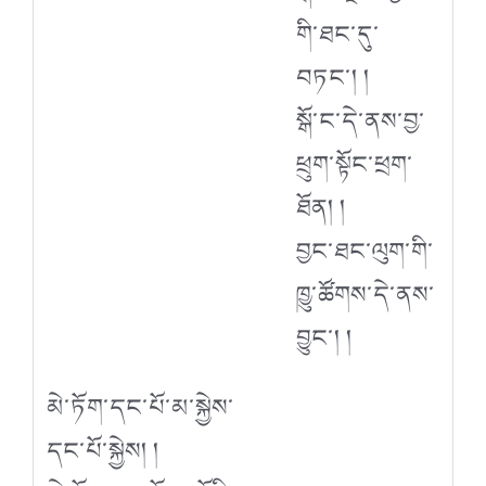
གི་ཐང་དུ་
བཏང་། །
སྒོ་ང་དེ་ནས་བྱ་
ཕྲུག་སྟོང་ཕྲག་
ཐོན། །
བྱང་ཐང་ལུག་གི་
ཁྱུ་ཚོགས་དེ་ནས་
བྱུང་། །
མེ་ཏོག་དང་པོ་མ་སྐྱེས་
དང་པོ་སྐྱེས། །