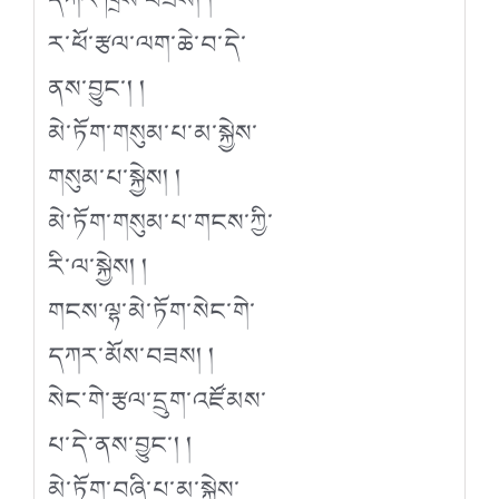
ར་ཕོ་རྩལ་ལག་ཆེ་བ་དེ་
ནས་བྱུང་། །
མེ་ཏོག་གསུམ་པ་མ་སྐྱེས་
གསུམ་པ་སྐྱེས། །
མེ་ཏོག་གསུམ་པ་གངས་ཀྱི་
རི་ལ་སྐྱེས། །
གངས་ལྷ་མེ་ཏོག་སེང་གེ་
དཀར་མོས་བཟས། །
སེང་གེ་རྩལ་དྲུག་འཛོམས་
པ་དེ་ནས་བྱུང་། །
མེ་ཏོག་བཞི་པ་མ་སྐྱེས་