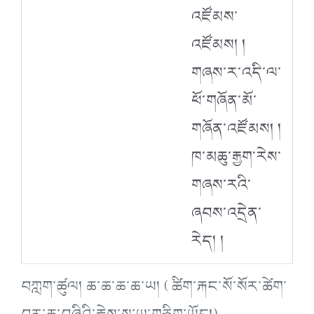
འཛོམས་
འཛོམས། །
གཞས་ར་འདི་ལ་
ཕོ་གཞོན་མོ་
གཞོན་འཛོམས། །
ཁ་མཆུ་རྒྱག་རེས་
གཞས་རའི་
ཞབས་འདྲེན་
རེད། །
བཀླག་ཚུལ། ཆ་ཆ་ཆ་ཆ་ཡ། ( ཚིག་རྐང་སོ་སོར་ཚེག་