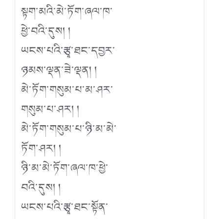
སྟག་མའི་མེ་ཏོག་ཞལ་ཁ་
ཕྱེ་བའི་དུས། །
ཡངས་པའི་རྩྭ་ཐང་དབྱར་
ཉམས་ལྡན་ཟེ་ལྡན། །
མེ་ཏོག་གསུམ་པ་མ་ཤར་
གསུམ་པ་ཤར། །
མེ་ཏོག་གསུམ་པ་ཉི་མ་མེ་
ཏོག་ཤར། །
ཉི་མ་མེ་ཏོག་ཞལ་ཁ་ཕྱེ་
བའི་དུས། །
ཡངས་པའི་རྩྭ་ཐང་སྟོན་