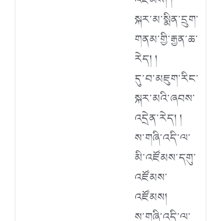
སྐར་མ་སྨིན་དྲུག་
གནམ་གྱི་རྒྱན་ཆ་
རེད། །
དུ་བ་མཇུག་རིང་
སྐར་མའི་ཞབས་
འདྲེན་རེད། །
ས་གཞི་འདི་ལ་
མི་འཛོམས་དགུ་
འཛོམས་
འཛོམས།
ས་གཞི་འདི་ལ་