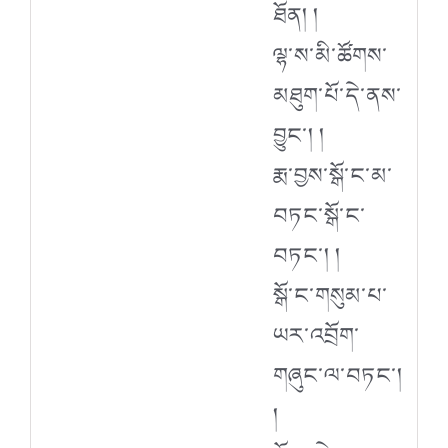
ཐོན། །
ལྷ་ས་མི་ཚོགས་
མཐུག་པོ་དེ་ནས་
བྱུང་། །
རྨ་བྱས་སྒོ་ང་མ་
བཏང་སྒོ་ང་
བཏང་། །
སྒོ་ང་གསུམ་པ་
ཡར་འབྲོག་
གཞུང་ལ་བཏང་།
།