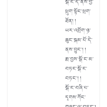
སྒོ་ང་དེ་ནས་བྱ་
ཕྲུག་སྟོང་ཕྲག་
ཐོན། །
ཡར་འབྲོག་ཉ་
ཆུང་སྐམ་པོ་དེ་
ནས་བྱུང་། །
རྨ་བྱས་སྒོ་ང་མ་
བཏང་སྒོ་ང་
བཏང་། །
སྒོ་ང་བཞི་པ་
དྭགས་ཀོང་
གཞུང་ལ་བཏང་།