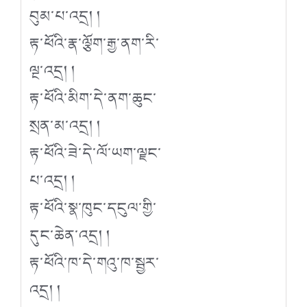
བུམ་པ་འདྲ། །
རྟ་ཕོའི་རྣ་ལྕོག་རྒྱ་ནག་རི་
ལྔ་འདྲ། །
རྟ་ཕོའི་མིག་དེ་ནག་ཆུང་
སྲན་མ་འདྲ། །
རྟ་ཕོའི་ཟེ་དེ་ལོ་ཡག་ལྗང་
པ་འདྲ། །
རྟ་ཕོའི་སྣ་ཁུང་དངུལ་གྱི་
དུང་ཆེན་འདྲ། །
རྟ་ཕོའི་ཁ་དེ་གའུ་ཁ་སྦྱར་
འདྲ། །