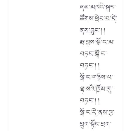
ནམ་མཁའི་སྐར་
ཚོགས་ཕྲེང་བ་དེ་
ནས་བྱུང་། །
རྨ་བྱས་སྒོ་ང་མ་
བཏང་སྒོ་ང་
བཏང་། །
སྒོ་ང་གཉིས་པ་
ལྷ་སའི་ཁྲོམ་དུ་
བཏང་། །
སྒོ་ང་དེ་ནས་བྱ་
ཕྲུག་སྟོང་ཕྲག་