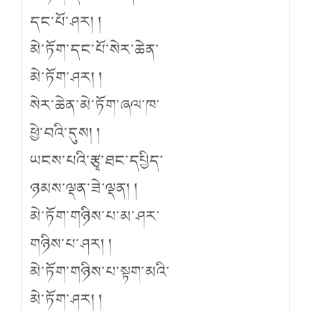
དང་པོ་ཤར། །
མེ་ཏོག་དང་པོ་སེར་ཆེན་
མེ་ཏོག་ཤར། །
སེར་ཆེན་མེ་ཏོག་ཞལ་ཁ་
ཕྱེ་བའི་དུས། །
ཡངས་པའི་རྩྭ་ཐང་དཔྱིད་
ཉམས་ལྡན་ཟེ་ལྡན། །
མེ་ཏོག་གཉིས་པ་མ་ཤར་
གཉིས་པ་ཤར། །
མེ་ཏོག་གཉིས་པ་སྟག་མའི་
མེ་ཏོག་ཤར། །