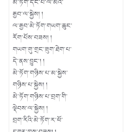
མེ་ཏོག་དང་པོ་ལ་མོའི་
རྒྱབ་ལ་སྐྱེས། །
ལ་རྒྱབ་མེ་ཏོག་གཡག་ཆུང་
རོག་པོས་བཟས། །
གཡག་གུ་གྲང་ཟུག་ཐེག་པ་
དེ་ནས་བྱུང་། །
མེ་ཏོག་གཉིས་པ་མ་སྐྱེས་
གཉིས་པ་སྐྱེས། །
མེ་ཏོག་གཉིས་པ་བྲག་གི་
ལྡེབས་ལ་སྐྱེས། །
བྲག་རིའི་མེ་ཏོག་ར་ཕོ་
དཀར་ཁྲས་བཟས། །