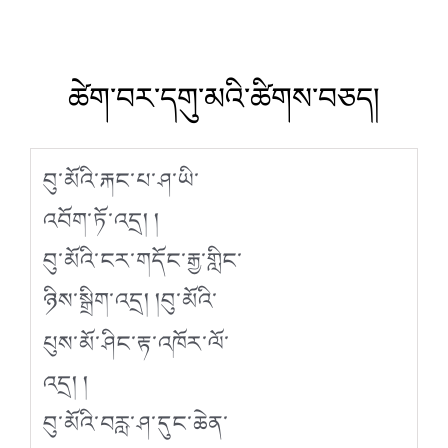
ཚེག་བར་དགུ་མའི་ཚིགས་བཅད།
བུ་མོའི་རྐང་པ་ཤ་ཡི་
འབོག་ཏོ་འདྲ། །
བུ་མོའི་ངར་གདོང་རྒྱ་གླིང་
ཉིས་སྒྲིག་འདྲ། །
བུ་མོའི་
པུས་མོ་ཤིང་རྟ་འཁོར་ལོ་
འདྲ། །
བུ་མོའི་བརླ་ཤ་དུང་ཆེན་