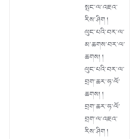
སྤང་ལ་འཇའ་
རིས་ཤིག །
ལུང་པའི་བར་ལ་
མ་ཆགས་བར་ལ་
ཆགས། །
ལུང་པའི་བར་ལ་
བྲག་ཆར་ཧ་ལོ་
ཆགས། །
བྲག་ཆར་ཧ་ལོ་
བྲག་ལ་འཇའ་
རིས་ཤིག །