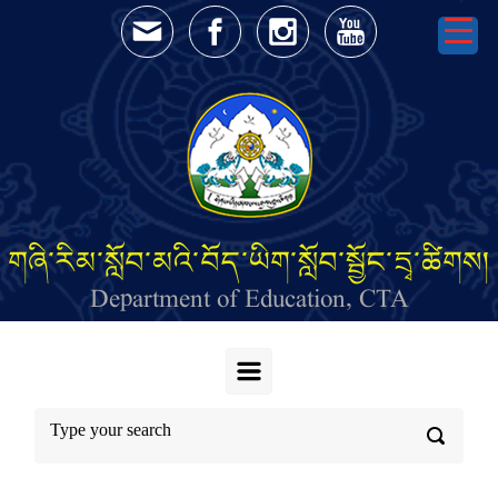
Skip to main content
གཞི་རིམ་སློབ་མའི་བོད་ཡིག་སློབ་སྦྱོང་དྲྭ་ཚིགས།
Department of Education, CTA