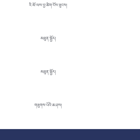
རི་མོ་ལས་བྱ་ཚིག་ངོས་ཟུངས།
མཐུན་སྦྱོར།
མཐུན་སྦྱོར།
གཟུགས་པོའི་ཆ་ཤས།