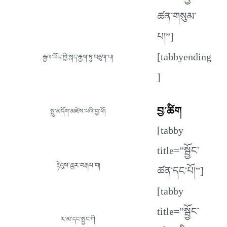
ཚན་གསུམ་
པ།”]
[tabbyending
རྒྱལ་པོར་ཁྱི་སྐད་རྒྱག་ཏུ་བཅུག་པ།
]
བྱ་ཚིག
སྤུ་མདོག་མཛེས་པའི་བྱ་ཕོ།
[tabby
title=”སྦྱོང་
རྟེའུས་ཆུར་བརྒལ་བ།
ཚན་དང་པོ།”]
[tabby
title=”སྦྱོང་
ར་མ་དང་སྤྱང་ཀི