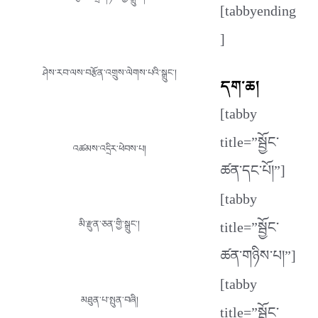
[tabbyending
]
ཤེས་རབ་ལས་བརྩོན་འགྲུས་ལེགས་པའི་སྒྲུང་།
དག་ཆ།
[tabby
title=”སྦྱོང་
འཚམས་འདྲིར་ཕེབས་པ།
ཚན་དང་པོ།”]
[tabby
title=”སྦྱོང་
མི་རྫུན་ཅན་གྱི་སྒྲུང་།
ཚན་གཉིས་པ།”]
[tabby
མཐུན་པ་སྤུན་བཞི།
title=”སྦྱོང་