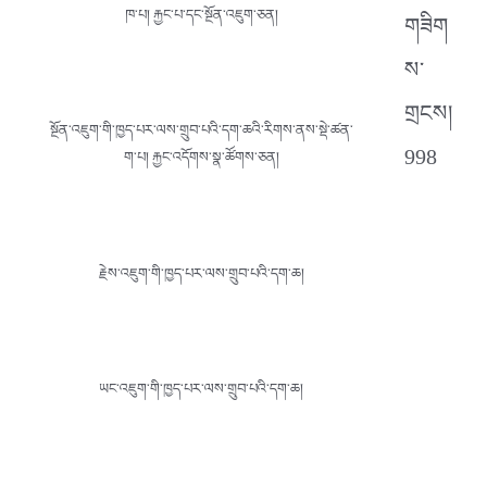
ཁ་པ། རྐྱང་པ་དང་སྔོན་འཇུག་ཅན།
གཟིག
ས་
གྲངས།
སྔོན་འཇུག་གི་ཁྱད་པར་ལས་གྲུབ་པའི་དག་ཆའི་རིགས་ནས་སྡེ་ཚན་
998
ག་པ། རྐྱང་འདོགས་སྣ་ཚོགས་ཅན།
རྗེས་འཇུག་གི་ཁྱད་པར་ལས་གྲུབ་པའི་དག་ཆ།
ཡང་འཇུག་གི་ཁྱད་པར་ལས་གྲུབ་པའི་དག་ཆ།