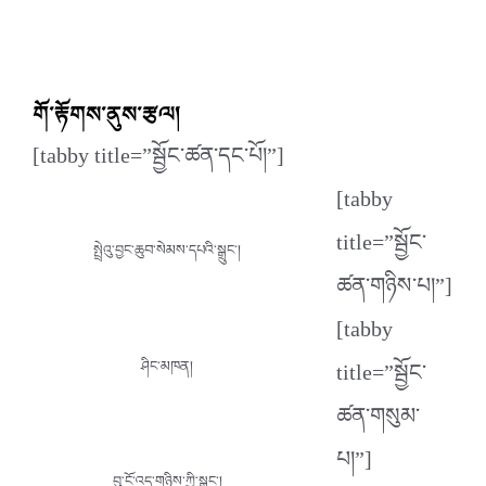
གོ་རྟོགས་ནུས་རྩལ།
[tabby title=”སྦྱོང་ཚན་དང་པོ།”]
[tabby
title=”སྦྱོང་
སྤྲེའུ་བྱང་ཆུབ་སེམས་དཔའི་སྒྲུང་།
ཚན་གཉིས་པ།”]
[tabby
title=”སྦྱོང་
ཤིང་མཁན།
ཚན་གསུམ་
པ།”]
བུ་ངོ་འདྲ་གཉིས་ཀྱི་སྒྲུང་།