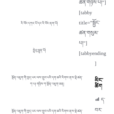
ཚན་གཉིས་པ།”]
[tabby
title=”སྦྱོང་
རི་བོང་དཀར་པོ་དང་རི་བོང་ནག་པོ།
ཚན་གསུམ་
པ།”]
སྤྲེའུ་བླུན་པོ།
[tabbyending
]
སྔོན་འཇུག་གི་ཁྱད་པར་ལས་གྲུབ་པའི་དག་ཆའི་རིགས་ནས་སྡེ་ཚན་
མིང་
ཀ་པ། གཉིས་ཀ་སྔོན་འཇུག་ཅན།
ཚིག
ད་
བར་
སྔོན་འཇུག་གི་ཁྱད་པར་ལས་གྲུབ་པའི་དག་ཆའི་རིགས་ནས་སྡེ་ཚན་