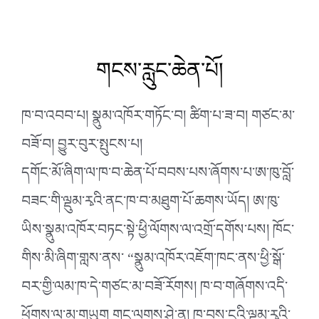
གངས་རླུང་ཆེན་པོ།
ཁ་བ་འབབ་པ། སྣུམ་འཁོར་གཏོང་བ། ཚིག་པ་ཟ་བ། གཙང་མ་
བཟོ་བ། བྱུར་བུར་སྤུངས་པ།
དགོང་མོ་ཞིག་ལ་ཁ་བ་ཆེན་པོ་བབས་པས་ཞོགས་པ་ཨ་ཁུ་བློ་
བཟང་གི་ལྡུམ་རྭའི་ནང་ཁ་བ་མཐུག་པོ་ཆགས་ཡོད། ཨ་ཁུ་
ཡིས་སྣུམ་འཁོར་བཏང་སྟེ་ཕྱི་ལོགས་ལ་འགྲོ་དགོས་པས། ཁོང་
གིས་མི་ཞིག་གླས་ནས་ “སྣུམ་འཁོར་འཇོག་ཁང་ནས་ཕྱི་སྒོ་
བར་གྱི་ལམ་ཁ་དེ་གཙང་མ་བཟོ་རོགས། ཁ་བ་གཞོགས་འདི་
ཕྱོགས་ལ་མ་གཡུག གང་ལགས་ཤེ་ན།
ཁ་བས་ངའི་ལྡུམ་རྭའི་