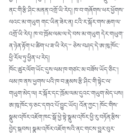
ནང་གི་རྩི་ཤིང་མནན་འགྲོ་ཡི་རེད། ཁ་བ་གཞོགས་ཕར་ཕྱོགས་
ལའང་མ་གཡུག གང་ཡིན་ཟེར་ན། ངའི་ར་སྐོར་གས་ཆག་ལ་
འགྲོ་ཡི་རེད། ཁ་བ་ཁྲོམ་ལམ་ལ་དེ་བས་མ་གཡུག དེར་གཡུག་
ན་ཉེན་རྟོག་པ་ཚིག་པ་ཟ་ཡི་རེད་” ཅེས་བཤད་དེ་ཨ་ཁུ་ཁོང་
ཕྱི་རོལ་ཏུ་ཕྱིན་པ་རེད།
ཁོང་ཚུར་ལོག་ཡོང་དུས་ལམ་ཁ་གཙང་མ་བཟོས་ཡོད་ཅིང་།
ལམ་ཁ་ནས་ཕྱགས་པའི་ཁ་བ་རྣམས་རྩི་ཤིང་གི་སྟེང་ལ་
གཡུག་མེད་ལ། ར་སྐོར་དང་ཁྲོམ་ལམ་དུའང་གཡུག་མེད་པས།
ཨ་ཁུ་ཁོང་ཧ་ཅང་དགའ་པོ་བྱུང་ཡོད། འོན་ཀྱང་། ཁོང་གིས་
སྣུམ་འཁོར་འཇོག་ཁང་སྒོ་ཕྱེ་སྟེ་སྣུམ་འཁོར་ཕྱི་རུ་བཏོན་རྩིས་
བྱེད་སྐབས། སྣུམ་འཁོར་འཇོག་སའི་ནང་གངས་བྱུར་བུར་