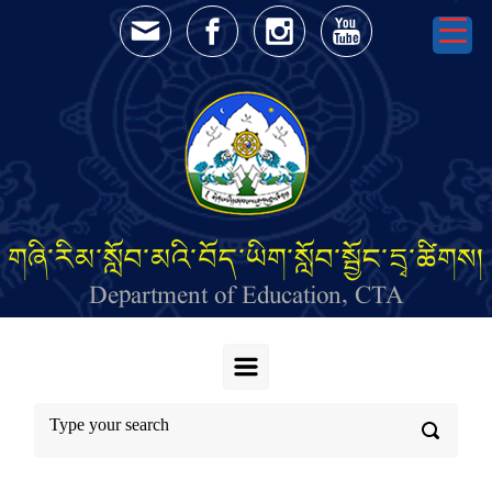
Skip to main content
གཞི་རིམ་སློབ་མའི་བོད་ཡིག་སློབ་སྦྱོང་དྲྭ་ཚིགས།
Department of Education, CTA