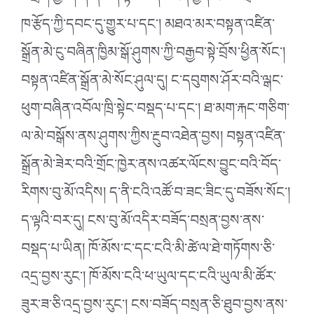
ཁ་རྩོད་ཀྱི་དབང་དུ་གྱུར་པ་དང་། མཐའ་མར་བསྟན་འཛིན་
སྒྲོན་མེ་ངུ་བཞིན་ཁྱིམ་སྒོ་ཤུགས་ཀྱི་བརྒྱབ་སྟེ་བྲོས་ཕྱིན་སོང་།
བསྟན་འཛིན་སྒྲོན་མེ་སོང་ཤུལ་དུ། ང་དབུགས་ཤོར་བའི་ལྒང་
ཕུག་བཞིན་འབོལ་ཁྲི་སྟེང་བསྡད་པ་དང་། ཐ་མག་རྐང་གཅིག་
ལ་མེ་བསྒོས་ནས་ཤུགས་ཀྱིས་རྔུབ་འཐེན་བྱས། བསྟན་འཛིན་
སྒྲོན་མེ་ཟེར་བའི་གྲོང་ཁྱེར་ནས་འཚར་ལོངས་བྱུང་བའི་བོད་
རིགས་བུ་མོ་འདིས། ད་ནི་ངའི་འཚོ་བ་ཟང་ཟིང་དུ་བཟོས་སོང་།
ད་ལྟའི་བར་དུ། ངས་བུ་མོ་འདིར་བཟོད་བསྲན་བྱས་ནས་
བསྡད་པ་ཡིན། ཁོ་མོས་ང་དང་ངའི་མི་ཚེ་ལ་ཐེ་གཏོགས་ཅི་
འདྲ་བྱས་རུང་། ཁོ་མོས་ངའི་ཕ་ཡུལ་དང་ངའི་ཡུལ་མི་ཚོར་
ཟུར་ཟ་ཅི་འདྲ་བྱས་རུང་། ངས་བཟོད་བསྲན་ཅི་ཐུབ་བྱས་ནས་