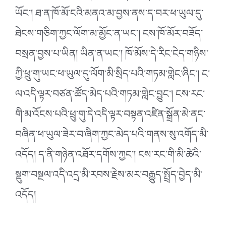
ཡོང་། ཐ་ན་ཁོ་མོ་ངའི་མནའ་མ་བྱས་ནས་ད་བར་ཕ་ཡུལ་དུ་
ཐེངས་གཅིག་ཀྱང་ལོག་མ་མྱོང་ན་ཡང་། ངས་ཁོ་མོར་བཟོད་
བསྲན་བྱས་པ་ཡིན། ཡིན་ན་ཡང་། ཁོ་མོས་དེ་རིང་ངེད་གཉིས་
ཀྱི་ཕྲུ་གུ་ཡང་ཕ་ཡུལ་དུ་ལོག་མི་སྲིད་པའི་གཏམ་གླེང་ཞིང་། ང་
ལ་འདི་ལྟར་བཙན་ཚོད་མེད་པའི་གཏམ་གླེང་བྱུང་། ངས་རང་
གི་མ་འོངས་པའི་ཕྲུ་གུ་དེ་འདི་ལྟར་བསྟན་འཛིན་སྒྲོན་མེ་ནང་
བཞིན་ཕ་ཡུལ་ཟེར་བ་ཞིག་ཀྱང་མེད་པའི་གནས་སུ་འགོད་མི་
འདོད། ད་ནི་གཉེན་འཐོར་དགོས་ཀྱང་། ངས་རང་གི་མི་ཚེའི་
སྡུག་བསྔལ་འདི་འདྲ་མི་རབས་རྗེས་མར་བརྒྱུད་སྤྲོད་བྱེད་མི་
འདོད།