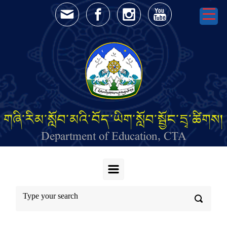
Skip to main content
གཞི་རིམ་སློབ་མའི་བོད་ཡིག་སློབ་སྦྱོང་དྲྭ་ཚིགས།
Department of Education, CTA