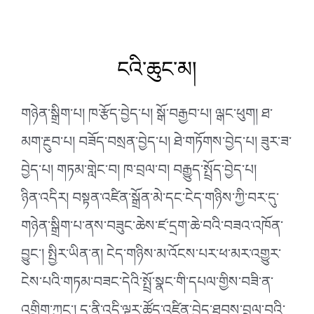
ངའི་ཆུང་མ།
གཉེན་སྒྲིག་པ། ཁ་རྩོད་བྱེད་པ། སྒོ་བརྒྱབ་པ། ལྒང་ཕུག། ཐ་
མག་རྔུབ་པ། བཟོད་བསྲན་བྱེད་པ། ཐེ་གཏོགས་བྱེད་པ། ཟུར་ཟ་
བྱེད་པ། གཏམ་གླེང་བ། ཁ་བྲལ་བ། བརྒྱུད་སྤྲོད་བྱེད་པ།
ཉིན་འདིར། བསྟན་འཛིན་སྒྲོན་མེ་དང་ངེད་གཉིས་ཀྱི་བར་དུ་
གཉེན་སྒྲིག་པ་ནས་བཟུང་ཆེས་ཛ་དྲག་
ཆེ་བའི་བཟའ་འཁོན་
བྱུང་། སྤྱིར་ཡིན་ན། ངེད་གཉིས་མ་འོངས་པར་ཕ་མར་འགྱུར་
ངེས་པའི་གཏམ་བཟང་དེའི་སྤྲོ་སྣང་གི་དཔལ་གྱིས་བཟི་ན་
འགྲིག་ཀྱང་། ད་ནི་འདི་ལྟར་ཚོད་འཛིན་བྱེད་ཐབས་བྲལ་བའི་