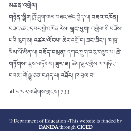
མཆན་འགྲེལ།
གཉེན་སྒྲིག
ཁྱོ་ཤུག་གམ་བཟའ་ཚང་བྱེད་པ།
བཟའ་འཁོན།
བཟའ་ཚང་དབར་གྱི་འཁོན་རེས།
ལྒང་ཕུག།
འགྱིག་གི་བཟོས་
པའི་ཁུག་མ།
འཚར་ལོངས།
ཆེར་འགྲོ་བ།
ཟང་ཟིང་།
ཁ་ཁུ་
སིམ་པོ་མིན་པ།
བཟོད་བསྲན།
དཀའ་སྡུག་འཁུར་ཐུབ་པ།
ཐེ་
གཏོགས།
ཇུས་གཏོགས།
ཟུར་ཟ།
ཚིག་ཟུར་གྱིས་ཁ་གཏོང་
བའམ། གོ་རྒྱུ་ཅན་བཤད་པ།
འཐོར།
ཁ་བྲལ་བ།
ད་བར་གཟིགས་གྲངས།
733
© Department of Education •This website is funded by
DANIDA
through
CICED