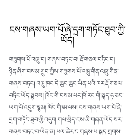
ངས་གཞས་ཡག་པོ་ཞེ་དྲག་གཏོང་ཐུབ་ཀྱི་
ཡོད།
གཟུགས་པོ་འཁྲུ་བ། གཞས་བཏང་བ། རྡོ་གཅལ་བཏིང་བ།
ཉིན་ཞིག་བསམ་གྲུབ་ཀྱིས་གཟུགས་པོ་འཁྲུ་གིན་འཁྲུ་གིན་
གཞས་བཏང། འཁྲུ་ཁང་དེ་ཆུང་ཆུང་ཡིན་པའི་ཁར་རྡོ་གཅལ་
བཏིང་ཡོད་སྟབས། ཁོང་གི་བསམ་པར་ཁོ་རང་གི་སྐད་ཧ་ཅང་
ཡག་པོ་འདུག་སྙམ། ཁོང་གི་ཨ་ལས། ངས་གཞས་ཡག་པོ་ཞེ་
དྲག་གཏོང་ཐུབ་ཀྱི་འདུག གལ་སྲིད་ངས་མི་གཞན་ཡོད་སར་
གཞས་བཏང་བ་ཡིན་ན།
ཕལ་ཆེར་ང་གཞས་པ་སྐད་གྲགས་