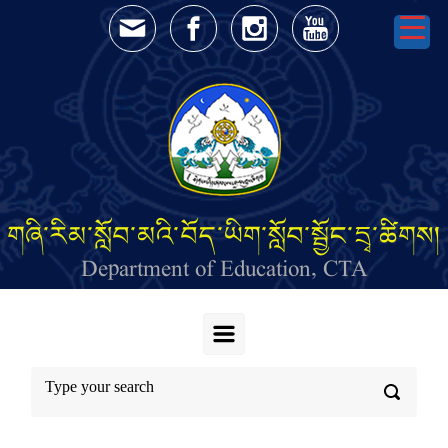
Skip to main content
གཞི་རིམ་སློབ་མའི་བོད་ཡིག་སློབ་སྦྱོང་དྲྭ་ཚིགས།
Department of Education, CTA