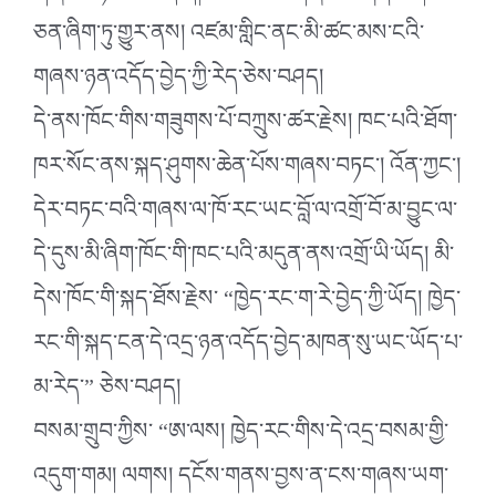
ཅན་ཞིག་ཏུ་གྱུར་ནས། འཛམ་གླིང་ནང་མི་ཚང་མས་ངའི་
གཞས་ཉན་འདོད་བྱེད་ཀྱི་རེད་ཅེས་བཤད།
དེ་ནས་ཁོང་གིས་གཟུགས་པོ་བཀྲུས་ཚར་རྗེས། ཁང་པའི་ཐོག་
ཁར་སོང་ནས་སྐད་ཤུགས་ཆེན་པོས་གཞས་བཏང་། འོན་ཀྱང་།
དེར་བཏང་བའི་གཞས་ལ་ཁོ་རང་ཡང་བློ་ལ་འགྲོ་བོ་མ་བྱུང་ལ་
དེ་དུས་མི་ཞིག་ཁོང་གི་ཁང་པའི་མདུན་ནས་འགྲོ་ཡི་ཡོད། མི་
དེས་ཁོང་གི་སྐད་ཐོས་རྗེས་ “ཁྱེད་རང་ག་རེ་བྱེད་ཀྱི་ཡོད། ཁྱེད་
རང་གི་སྐད་ངན་དེ་འདྲ་ཉན་འདོད་བྱེད་མཁན་སུ་ཡང་ཡོད་པ་
མ་རེད་” ཅེས་བཤད།
བསམ་གྲུབ་ཀྱིས་ “ཨ་ལས། ཁྱེད་རང་གིས་དེ་འདྲ་བསམ་གྱི་
འདུག་གམ། ལགས། དངོས་གནས་བྱས་ན་ངས་གཞས་ཡག་