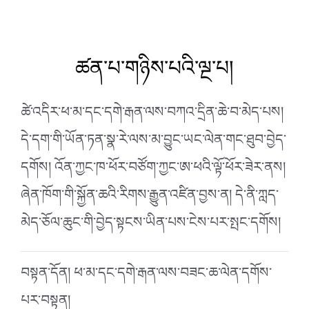
ཚན་པ་གཉིས་པའི་ལྔ་པ།
ཚེ་འདིར་ཕ་མ་དང་དགེ་རྒན་ལས་བཀའ་དྲིན་ཆེ་བ་མེད་པས།
དེ་དག་གི་ཡོན་ཏན་སྣ་རེ་ལས་མ་བྱུང་ཡང་ལེན་གང་ཐུབ་བྱེད་
དགོས། འོན་ཀྱང་ཁ་ཕོར་བཙོག་ཀྱང་ཨ་ཕའི་ལྟོ་ཕོར་ཟེར་ནས།
ཞེན་ཁོག་གི་སྐྱོན་ཆའི་རིགས་རྒྱུན་འཛིན་བྱས་ན། དེ་ནི་ཀླད་
མེད་ཅོལ་ཆུང་གི་བྱེད་སྟངས་ཡིན་
པས་ངེས་པར་སྤང་དགོས།
བསྟན་དོན། ཕ་མ་དང་དགེ་རྒན་ལས་བཟང་ཆ་ལེན་དགོས་
པར་བསྟན།