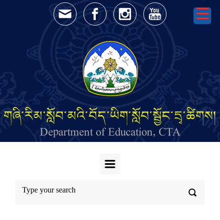
Skip to main content
གཞི་རིམ་སློབ་མའི་བོད་ཡིག་སློབ་སྦྱོང་དྲྭ་ཚིགས།
Department of Education, CTA