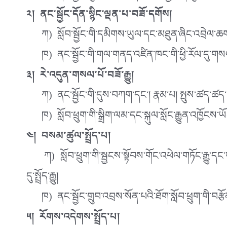
༢། ནང་སྦྱོང་དོན་སྙིང་ལྡན་པ་བཟོ་དགོས།
ཀ) སློབ་སྦྱོང་གི་དམིགས་ཡུལ་དང་མཐུན་ཞིང་འབྲེལ་ཆགས་
ཁ) ནང་སྦྱོང་གི་གལ་གནད་འཛིན་ཁང་གི་ཕྱི་རོལ་དུ་གསལ་སྟོ
༣། རེ་འདུན་གསལ་པོ་བཟོ་རྒྱུ།
ཀ) ནང་སྦྱོང་གི་དུས་བཀག་དང་། རྣམ་པ། སྤུས་ཚད་ཚད་གཞི
ཁ) སློབ་ཕྲུག་གི་སྒྲིག་ལམ་དང་སྐུལ་སློང་རྒྱུན་འཁྱོངས་ཡོང་
༤། བསམ་ཚུལ་སྤྲོད་པ།
ཀ) སློབ་ཕྲུག་གི་སྦྱངས་སྟོབས་གོང་འཕེལ་གཏོང་རྒྱུ་དང་
དུ་སྤྲོད་རྒྱུ།
ཁ) ནང་སྦྱོང་གྲུབ་འབྲས་སོན་པའི་ཐོག་སློབ་ཕྲུག་གི་བརྩོ
༥། རོགས་འདེགས་སྤྲོད་པ།