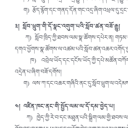
ཁ) སློབ་ཕྲུག་ཚོར་དྲི་བ་འདྲི་རྒྱུ་དང་རང་འདོད་བརྗོད་རྒྱུར
ག) རྩོད་རྙོག་དང་གནད་དོན་གང་འདྲ་ཞིག་འཕྲལ་དུ་དྲང་བདེན
༣། སློབ་ཕྲུག་གི་དོ་སྣང་འགུག་པའི་སློབ་ཚན་བཟོ་རྒྱུ།
ཀ) སློབ་ཁྲིད་ཀྱི་ཐབས་ལམ་སྣ་ཚོགས་དཔེར་ན། གཏམ་བཤད་དང་། 
དགའ་ཕྱོགས་སྣ་ཚོགས་ལ་འཚམ་པའི་སློབ་ཚན་འཆར་འགོད་བྱ་ར
ཁ) འབྲེལ་ཡོད་དང་དངོས་ཡོད་ཀྱི་དཔེ་མཚོན་བཀོལ་ནས་རྣམ
འདྲེན་པ་ཞིག་བཟོ་དགོས།
ག) ལས་ཀ་དང་འཆར་གཞིའི་ནང་དུ་སློབ་ཕྲུག་ལ་འདེམས་ཀ་
༤། འཛིན་ཁང་ནང་གི་སྤྱོད་ལམ་ལ་དོ་དམ་བྱེད་པ།
ཀ) ཁྱེད་ཀྱི་རེ་བ་དང་མཐུན་པའི་སྒྲིག་ལམ་གྱི་ཐབས་ལམ་