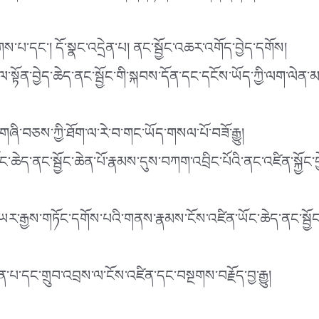
པ་དང་། དོ་སྣང་འདྲེན་པ། ནང་སྦྱོང་འཆར་འགོད་བྱེད་དགོས།
ན་བྱེད་ཆེད་ནང་སྦྱོང་གི་སྐབས་དོན་དང་དངོས་ཡོད་ཀྱི་ལག་ལེན་མཁོ་
་བཅས་ཀྱི་ཐོག་ལ་རེ་བ་གང་ཡོད་གསལ་པོ་བཟོ་རྒྱུ།
ཆེད་ནང་སྦྱོང་ཆེན་པོ་རྣམས་དུས་བཀག་འབྲིང་པོའི་ནང་འཛིན་སྐྱོང་བྱེད
ཡར་རྒྱས་གཏོང་དགོས་པའི་གནས་རྣམས་ངོས་འཛིན་ཡོང་ཆེད་ནང་སྦྱོང
ན་པ་དང་གྲུབ་འབྲས་ལ་ངོས་འཛིན་དང་བསྔགས་བརྗོད་བྱ་རྒྱུ།