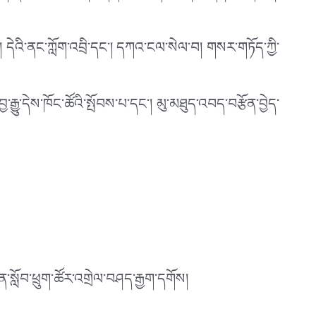
། དེའི་ནང་ཀློག་འབྲི་དང་། དཀའ་ངལ་སེལ་བ། གསར་གཏོད་ཀྱི་
རྒྱུ་དེས་ཁོང་ཚོའི་སྤོབས་པ་དང་། མུ་མཐུད་འབད་བརྩོན་བྱེད་
མཚན་སློབ་ཕྲུག་ཚོར་འགྲེལ་བཤད་རྒྱག་དགོས།