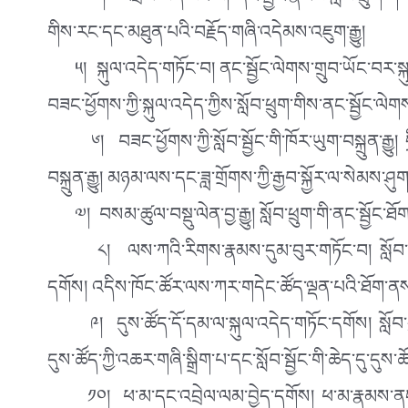
༤། འབྲེལ་ཡོད་བཟོ་བ། ནང་སྦྱོང་རྣམས་སློབ་ཕྲུག་གི་མི་ཚེ
གིས་རང་དང་མཐུན་པའི་བརྗོད་གཞི་འདེམས་འཇུག་རྒྱུ།
༥། སྐུལ་འདེད་གཏོང་བ། ནང་སྦྱོང་ལེགས་གྲུབ་ཡོང་བར་སྐུལ
བཟང་ཕྱོགས་ཀྱི་སྐུལ་འདེད་ཀྱིས་སློབ་ཕྲུག་གིས་ནང་སྦྱོང་ལེགས
༦། བཟང་ཕྱོགས་ཀྱི་སློབ་སྦྱོང་གི་ཁོར་ཡུག་བསྐྲུན་རྒྱུ། ད
བསྐྲུན་རྒྱུ། མཉམ་ལས་དང་ཟླ་གྲོགས་ཀྱི་རྒྱབ་སྐྱོར་ལ་སེམས་ཤུགས་
༧། བསམ་ཚུལ་བསྡུ་ལེན་བྱ་རྒྱུ། སློབ་ཕྲུག་གི་ནང་སྦྱོང་ཐོ
༨། ལས་ཀའི་རིགས་རྣམས་དུམ་བུར་གཏོང་བ། སློབ་ཕྲུག་ཚོ
དགོས། འདིས་ཁོང་ཚོར་ལས་ཀར་གདེང་ཚོད་ལྡན་པའི་ཐོག་ན
༩། དུས་ཚོད་དོ་དམ་ལ་སྐུལ་འདེད་གཏོང་དགོས། སློབ་ཕྲུག
དུས་ཚོད་ཀྱི་འཆར་གཞི་སྒྲིག་པ་དང་སློབ་སྦྱོང་གི་ཆེད་དུ་དུས་
༡༠། ཕ་མ་དང་འབྲེལ་ལམ་བྱེད་དགོས། ཕ་མ་རྣམས་ནང་སྦྱོང