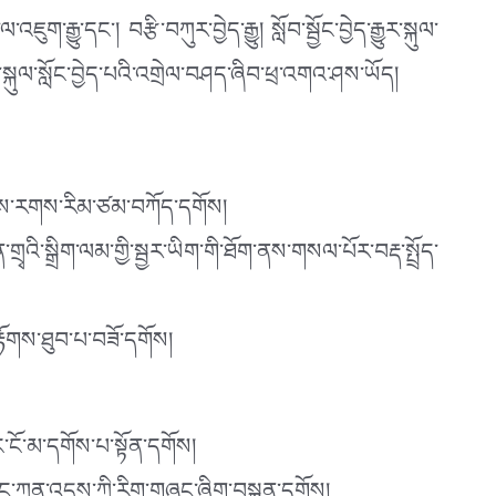
ྒྱུ་དང་། བརྩི་བཀུར་བྱེད་རྒྱུ། སློབ་སྦྱོང་བྱེད་རྒྱུར་སྐུལ་
ང་ལ་སྐུལ་སློང་བྱེད་པའི་འགྲེལ་བཤད་ཞིབ་ཕྲ་འགའ་ཤས་ཡོད།
རྣམས་རགས་རིམ་ཙམ་བཀོད་དགོས།
ྲིག་ལམ་གྱི་སྦྱར་ཡིག་གི་ཐོག་ནས་གསལ་པོར་བརྡ་སྤྲོད་
རྟོགས་ཐུབ་པ་བཟོ་དགོས།
་ངོ་མ་དགོས་པ་སྟོན་དགོས།