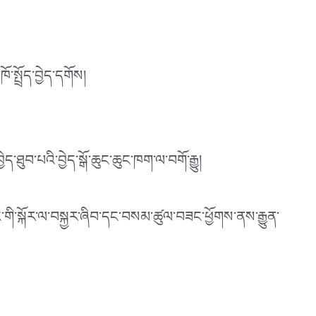
སྤྲོད་བྱེད་དགོས།
་ཐུབ་པའི་བྱེད་སྒོ་ཆུང་ཆུང་ཁག་ལ་བགོ་རྒྱུ།
་གི་སྐོར་ལ་བསྐྱར་ཞིབ་དང་བསམ་ཚུལ་བཟང་ཕྱོགས་ནས་རྒྱུན་