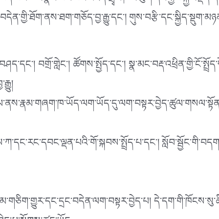
་བདེ་བའི་ཚོར་སྣང་ཡོང་བའི་འཛིན་གྲྭའི་ཁོར་ཡུག་ནང་རྒྱབ་སྐྱོར་ལྡན་
་གྱི་ཐོག་ནས་ཐག་གཅོད་བྱ་རྒྱུ་དང་། གུས་བརྩི་དང་སྐྱིད་སྡུག་མཉམ
བགྲོ་གླེང་། ཚོགས་སྤྱོད་དང་། སྣ་མང་བརྡ་འཕྲིན་གྱི་ངོ་སྤྲོད་སོག
ྒྱུ།
་གཞག་ཁ་ཡོད་ལག་ཡོད་དུ་ལག་བསྟར་བྱེད་ཚུལ་གསལ་སྟོན་བྱས་ཏེ། སླ
དང་རང་དབང་ལྡན་པའི་གོ་སྐབས་སྤྲོད་པ་དང་། སློབ་སྦྱོང་གི་བད
གཅིག་གྱུར་དང་དྲང་བདེན་ལག་བསྟར་བྱེད་པ། དེ་དག་གི་ཁོངས་སུ་