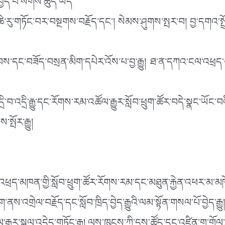
ྱེད་པ་སོགས་ཚུད་ཡོད
་གཏོང་བར་བསྔགས་བརྗོད་དང་། སེམས་ཤུགས་སྤར་བ། བྱ་དགའ་སྤྲོད་
ང་བཟོད་བསྲན་མིག་དཔེར་འོས་པ་བྱ་རྒྱུ། ཐ་ན་དཀའ་ངལ་འཕྲད་པ
ྲི་བ་འདྲི་རྒྱུ་དང་རོགས་རམ་འཚོལ་རྒྱུར་སློབ་ཕྲུག་ཚོར་བདེ་སྣང་ཡ
སྤོར་རྒྱུ།
མཁན་གྱི་སློབ་ཕྲུག་ཚོར་རོགས་རམ་དང་མཐུན་རྐྱེན་འཕར་མ་མཁོ་སྤ
འགྲེལ་བརྗོད་དང་སློབ་ཁྲིད་བྱེད་རྒྱུའི་ལམ་སྟོན་གསལ་པོ་བྱེད་རྒྱུ།