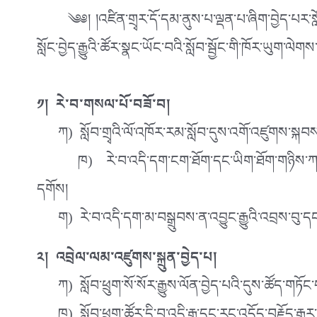
༄༅། །འཛིན་གྲྭར་དོ་དམ་ནུས་པ་ལྡན་པ་ཞིག་བྱེད་པར་སློབ་ཕྲུག་ཚ
སློང་བྱེད་རྒྱུའི་ཚོར་སྣང་ཡོང་བའི་སློབ་སྦྱོང་གི་ཁོར་ཡུག་
༡། རེ་བ་གསལ་པོ་བཟོ་བ།
ཀ) སློབ་གྲྭའི་ལོ་འཁོར་རམ་སློབ་དུས་འགོ་འཛུགས་སྐབས
ཁ) རེ་བ་འདི་དག་ངག་ཐོག་དང་ཡིག་ཐོག་གཉིས་ཀར་གསལ་པོ
དགོས།
ག) རེ་བ་འདི་དག་མ་བསྒྲུབས་ན་འབྱུང་རྒྱུའི་འབྲས་བུ་དང་
༢། འབྲེལ་ལམ་འཛུགས་སྐྲུན་བྱེད་པ།
ཀ) སློབ་ཕྲུག་སོ་སོར་རྒྱུས་ལོན་བྱེད་པའི་དུས་ཚོད་གཏོ