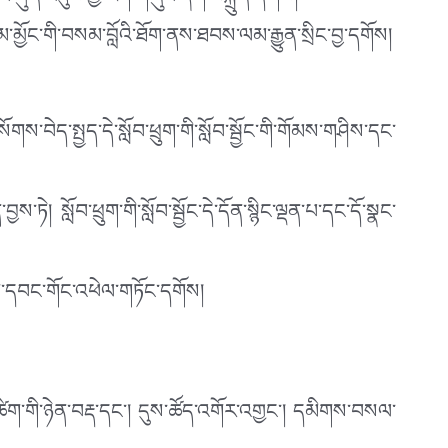
ཞིང་ཀུན་འདུས་ཀྱི་རིག་གཞུང་ཞིག་བསྐྲུན་དགོས།
་མྱོང་གི་བསམ་བློའི་ཐོག་ནས་ཐབས་ལམ་རྒྱུན་སྲིང་བྱ་དགོས།
ས་བེད་སྤྱད་དེ་སློབ་ཕྲུག་གི་སློབ་སྦྱོང་གི་གོམས་གཤིས་དང་
ོབ་ཕྲུག་གི་སློབ་སྦྱོང་དེ་དོན་སྙིང་ལྡན་པ་དང་དོ་སྣང་
ག་དབང་གོང་འཕེལ་གཏོང་དགོས།
ཚིག་གི་ཉེན་བརྡ་དང་། དུས་ཚོད་འགོར་འགྱང་། དམིགས་བསལ་