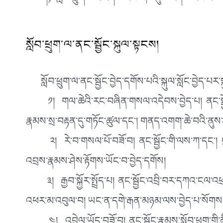
ག) སློབ་ཕྲུག་ཚོར་རོགས་རམ་མཁོ་དུས་རོགས་རམ་འཚོལ་རྒྱུར་ས
སློབ་ཕྲུག་ལ་ནང་སྦྱོང་སྐུལ་སྟངས།
སློབ་ཕྲུག་ལ་ནང་སྦྱོང་བྱེད་དགོས་པའི་སྐུལ་སློང་བྱེད་པར
༡། གལ་ཆེའི་རང་བཞིན་གསལ་འདེབས་བྱེད་པ། ནང་སྦྱོང་མེད་
རྣམས་སྲ་བརྟན་དུ་གཏོང་ཚུལ་དང་། གནད་འགག་ཆེ་བའི་ནུས་རྩལ་ར
༢། རེ་བ་གསལ་པོ་བཟོ་བ། ནང་སྦྱོང་གི་ལས་ཀ་དང་། དུས་ཚོ
འབྲས་རྣམས་ཤེས་རྟོགས་ཡོང་བ་བྱེད་དགོས།
༣། རྒྱབ་སྐྱོར་སྤྲོད་པ། ནང་སྦྱོང་འབྲི་བར་དཀའ་ངལ་འཕྲད་
འཕར་མ་འབུལ་བ། ཡང་ན་དགེ་རྒན་མཉམ་ལས་བྱེད་པ་སོགས་