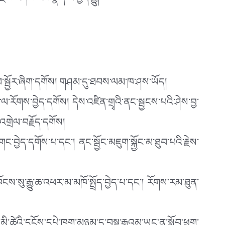
ས་རོགས་རམ་སྣོན་མ་བྱེད་རྒྱུ།
་སྡེབ་སྦྱོར་ཞིག་དགོས། གཤམ་དུ་ཐབས་ལམ་ཁ་ཤས་ཡོད།
རོགས་བྱེད་དགོས། དེས་འཛིན་གྲྭའི་ནང་སྦྱངས་པའི་ཤེས་བྱ་
་འགྲེལ་བརྗོད་དགོས།
ྱེད་དགོས་པ་དང་། ནང་སྦྱོང་མཇུག་སྐྱོང་མ་ཐུབ་པའི་རྗེས་
ངས་སུ་རྒྱུ་ཆ་འཕར་མ་མཁོ་སྤྲོད་བྱེད་པ་དང་། རོགས་རམ་ཐུན་