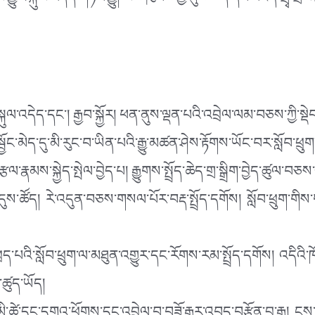
ྐུལ་འདེད་གཏོང་རྒྱུ། ལས་ཁུངས་ཀྱི་དུས་ཚོད་དང་འཛིན་གྲྭ་གྲོལ་རྗེ
་སྐུལ་འདེད་དང་། རྒྱབ་སྐྱོར། ཕན་ནུས་ལྡན་པའི་འབྲེལ་ལམ་བཅས་ཀྱི
དུ་མི་རུང་བ་ཡིན་པའི་རྒྱུ་མཚན་ཤེས་རྟོགས་ཡོང་བར་སློབ་ཕྲུག་ལ་
ྣམས་སྐྱེད་སྤེལ་བྱེད་པ། རྒྱུགས་སྤྲོད་ཆེད་གྲ་སྒྲིག་བྱེད་ཚུལ་བཅས
ད། རེ་འདུན་བཅས་གསལ་པོར་བརྡ་སྤྲོད་དགོས། སློབ་ཕྲུག་གིས་གང་བ
པའི་སློབ་ཕྲུག་ལ་མཐུན་འགྱུར་དང་རོགས་རམ་སྤྲོད་དགོས། འདིའི་ཁོ
ཚུད་ཡོད།