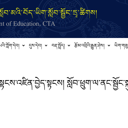
ློབ་མའི་བོད་ཡིག་སློབ་སྦྱོང་དྲྭ་ཚིགས།
t of Education, CTA
པའི་ཀློག་དེབ།
དུས་དེབ།
བརྡ་སྤྲོད།
རྩོམ་འབྲིའི་རྒྱུན་ཤེས།
ཡིག་གཟུ
་སྟངས་འཛིན་བྱེད་སྟངས། སློབ་ཕྲུག་ལ་ནང་སྦྱོང་