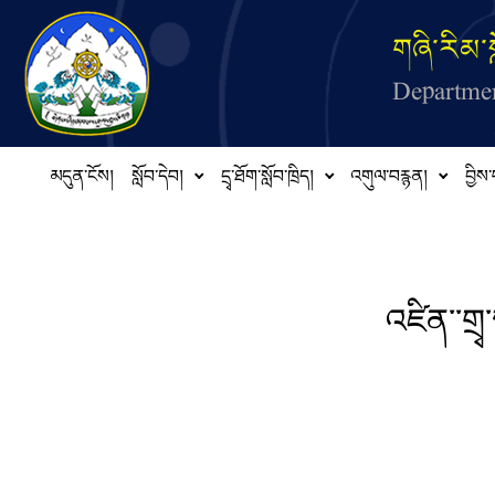
Skip to main content
གཞི་རིམ་ས
Departmen
མདུན་ངོས།
སློབ་དེབ།
དྲྭ་ཐོག་སློབ་ཁྲིད།
འགུལ་བརྙན།
བྱིས་
འཛིན་་གྲྭ