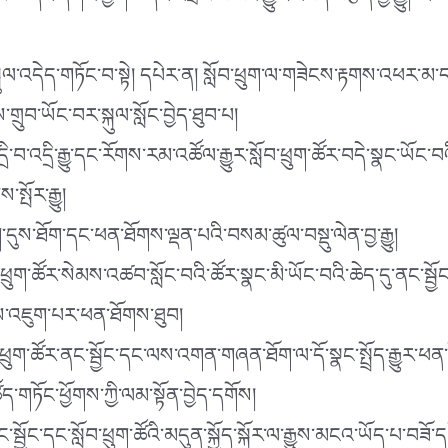
་དང་དགའ་ཕྱོགས་དང་འབྲེལ་བ་བཟོ་རྒྱུར་འབད་བརྩོན་བྱ་རྒྱུ། ངས་མ
་འདེད་གཏོང་བ་སྟེ། དཔེར་ན། སློབ་ཕྲུག་ལ་གཟེངས་རྟགས་འཕར་མ་དང
་གྲུབ་ཡོང་བར་སྐུལ་སློང་བྱེད་ཐུབ་པ།
ྲི་བ་འདྲི་རྒྱུ་དང་རོགས་རམ་འཚོལ་རྒྱུར་སློབ་ཕྲུག་ཚོར་བདེ་སྣང་ཡ
སྤོར་རྒྱུ།
ག་དུས་ཐོག་དང་ཕན་ཐོགས་ལྡན་པའི་བསམ་ཚུལ་བསྡུ་ལེན་བྱ་རྒྱུ།
ར་སེམས་འཚབ་སློང་བའི་ཚོར་སྣང་མི་ཡོང་བའི་ཆེད་དུ་ནང་སྦྱོང
ས་འཇུག་པར་ཕན་ཐོགས་ཐུབ།
་ཚོར་ནང་སྦྱོང་དང་ལས་འགན་གཞན་ཐོག་ལ་དོ་སྣང་སྤྲོད་རྒྱུར་ཕན་
ཚོད་གཏོང་ཕྱོགས་ཀྱི་ལམ་སྟོན་བྱེད་དགོས།
་དང་སློབ་ཕྲུག་ཚོའི་མདུན་སྐྱོད་སྐོར་ལ་རྒྱུས་མངའ་ཡོད་པ་བཟོ