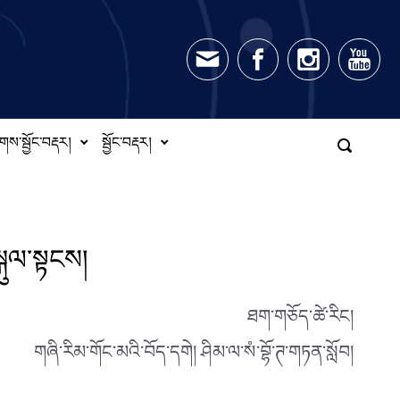
གས་སྦྱོང་བརྡར།
སྦྱོང་བརྡར།
སྐུལ་སྟངས།
ཐག་གཅོད་ཚེ་རིང།
གཞི་རིམ་གོང་མའི་བོད་དགེ། ཤིམ་ལ་སཾ་བྷོ་ཊ་གཏན་སློབ།