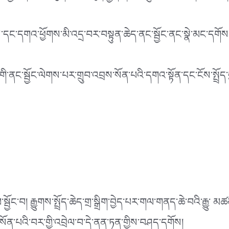
ས་དང་དགའ་ཕྱོགས་མི་འདྲ་བར་བསྟུན་ཆེད་ནང་སྦྱོང་ནང་སྣེ་མང་དགོས
ི་ནང་སྦྱོང་ལེགས་པར་གྲུབ་འབྲས་སོན་པའི་དགའ་སྟོན་དང་ངོས་སྤྲོད་བྱ་
ྦྱོང་བ། རྒྱུགས་སྤྲོད་ཆེད་གྲ་སྒྲིག་བྱེད་པར་གལ་གནད་ཆེ་བའི་རྒྱུ་ 
་སོན་པའི་བར་གྱི་འབྲེལ་བ་དེ་ནན་ཏན་གྱིས་བཤད་དགོས།