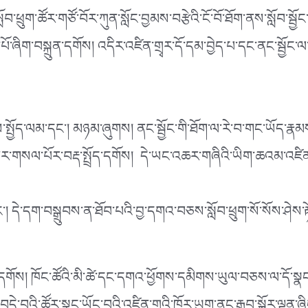
ོར་གཙོ་བོར་ཀུན་སློང་བྱམས་བརྩེའི་ངོ་བོ་ཐོག་ནས་སློབ་སྦྱོང་ལ་འཇུག་ར
ལེགས་པོ་ཞིག་བསྐྲུན་དགོས། འདིར་འཛིན་གྲྭར་དོ་དམ་བྱེད་པ་དང་ནང་སྦྱོ
་སྤྱོད་ལམ་དང་། མཉམ་ཞུགས། ནང་སྦྱོང་གི་ཐོག་ལ་རེ་བ་གང་ཡོད་
ར་བརྡ་སྤྲོད་དགོས། དེ་ཡང་འཆར་གཞིའི་ཡིག་ཆའམ་འཛིན་གྲྭའི་སྒ
། དེ་དག་བསྒྲུབས་ན་ཐོབ་པའི་བྱ་དགའ་བཅས་སློབ་ཕྲུག་སོ་སོས་ཤེས་
ང་དགོས། ཁོང་ཚོའི་མི་ཚེ་དང་དགའ་ཕྱོགས་དམིགས་ཡུལ་བཅས་ལ་དོ་སྣང