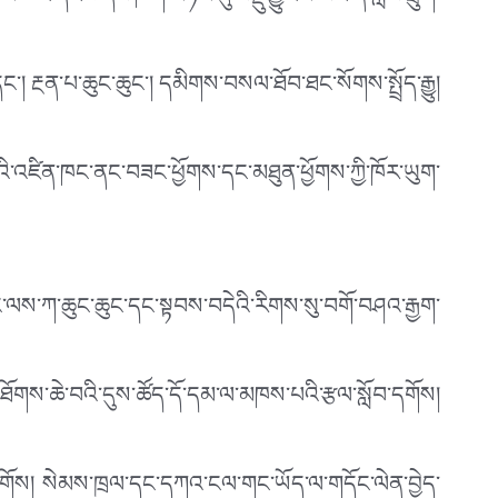
ི་ཚེའི་དངོས་དཔེ་ཁག་མཉམ་དུ་བསྡུ་རྒྱུའམ་ཡང་ན་སློབ་ཕྲུག་
་། རྔན་པ་ཆུང་ཆུང་། དམིགས་བསལ་ཐོབ་ཐང་སོགས་སྤྲོད་རྒྱུ།
ོང་བའི་འཛིན་ཁང་ནང་བཟང་ཕྱོགས་དང་མཐུན་ཕྱོགས་ཀྱི་ཁོར་ཡུག་
་ལས་ཀ་ཆུང་ཆུང་དང་སྟབས་བདེའི་རིགས་སུ་བགོ་བཤའ་རྒྱག་
ཐོགས་ཆེ་བའི་དུས་ཚོད་དོ་དམ་ལ་མཁས་པའི་རྩལ་སློབ་དགོས།
་དགོས། སེམས་ཁྲལ་དང་དཀའ་ངལ་གང་ཡོད་ལ་གདོང་ལེན་བྱེད་