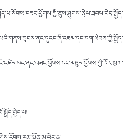
པ་སོགས་བཟང་ཕྱོགས་ཀྱི་ནུས་ཤུགས་སྤེལ་ཐབས་བེད་སྤྱོད་
འི་གནས་སྟངས་ནང་དུའང་ཞི་འཇམ་དང་བག་ཕེབས་ཀྱི་སྤྱོད་
ོང་བའི་འཛིན་ཁང་ནང་བཟང་ཕྱོགས་དང་མཐུན་ཕྱོགས་ཀྱི་ཁོར་ཡུག་
ྲོད་བྱེད་པ།