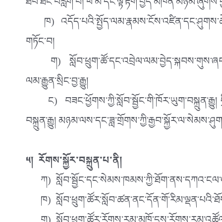
ཐོབ་ཐང་བརླག་པ། ཕ་མ་དང་ལྟ་རྟོག་བྱེད་མཁན་མཉམ་ཞུགས་བ
ཁ) འདོད་པའི་སྤྱོད་ལམ་རྣམས་ངོས་འཛིན་དང་ཤུགས་ཆེ་རུ
གཏོང་བ།
ག) སློབ་ཕྲུག་ཚོ་དང་འབྲེལ་ལམ་བྱེད་སྐབས་གུས་ཞབས་ད
ལམ་རྒྱུན་སྲིང་བྱ་རྒྱུ།
ང) བཟང་ཕྱོགས་ཀྱི་སློབ་སྦྱོང་གི་ཁོར་ཡུག་བསྐྲུན་རྒྱུ། ད
བསྐྲུན་རྒྱུ། མཉམ་ལས་དང་ཟླ་གྲོགས་ཀྱི་རྒྱབ་སྐྱོར་ལ་སེམས་ཤུགས་
༥། ཪོགས་སྐྱོར་བསྐྲུན་པ་ནི།
ཀ) སློབ་སྦྱོང་དང་སེམས་ཁམས་ཀྱི་ཐོག་ནས་དཀའ་ངལ་འཕྲད་
ཁ) སློབ་ཕྲུག་ཚོར་སློབ་ཚན་ནང་དོན་གོ་རིམ་ལྡན་པའི་ཐོག་ནས་