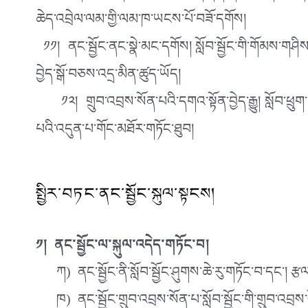
ཆེད་འབྲེལ་ལམ་གྱི་ལམ་ཁ་ཡངས་པོ་བཟོ་དགོས།
༡༡། ནང་སྦྱོང་ནང་སྣེ་མང་དགོས། སློབ་སྦྱོང་གི་གོམས་གཤི
བྱེད་སྒོ་བཅས་འདྲ་མིན་ཚུད་ཡོད།
༡༢། གྲུབ་འབྲས་སོན་པའི་དགའ་སྟོན་བྱེད་རྒྱུ། སློབ་ཕྲུག་ག
པའི་འདུན་པ་གོང་མཐོར་གཏོང་ཐུབ།
སྤྱིར་བཏང་ནང་སྦྱོང་སྐུལ་སྟངས།
༡། ནང་སྦྱོང་ལ་སྐུལ་འདེད་གཏོང་བ།
ཀ) ནང་སྦྱོང་ནི་སློབ་སྦྱོང་ཤུགས་ཆེ་རུ་གཏོང་བ་དང་། རྩལ་ས
ཁ) ནང་སྦྱོང་གྲུབ་འབྲས་སོན་པ་སློབ་སྦྱོང་གི་གྲུབ་འབྲས