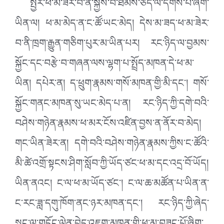
སྤྱིར་ཕ་མ་ཟེར་བ་ནི་སྐྱེས་བོ་ཐམས་ཅད་ལ་དགོས་པ་ཞིག་
ཡིན་ལ། ཕ་མ་མེད་ན་ང་ཚོ་ཡང་མེད། དེས་མ་ཟད་ཕ་མ་ཟེར་
བ་ནི་ཁྲག་རྒྱུན་གཅིག་པུར་མ་ཡིན་པར། རང་ཉིད་ལ་བྱམས་
སྐྱོང་དང་བརྩེ་བ་གཞན་ལས་ལྷག་པ་སྤྲོད་མཁན་དེ་ཕ་མ་
ཡིན། དཔེར་ན། ད་ཕྲུག་རྣམས་གསོ་མཁན་གྱི་མི་དང་། གསོ་
སྐྱོང་གནང་མཁན་སུ་ཡང་མེད་པ་ན། རང་ཉིད་ཀྱི་དགེ་བའི་
བཤེས་གཉེན་རྣམས་ཕ་མར་ངོས་འཛིན་བྱས་ན་ནོར་བ་མེད།
གང་ཡིན་ཟེར་ན། དགེ་བའི་བཤེས་གཉེན་རྣམས་ཀྱིས་ང་ཚོའི་
མི་ཚེ་འགྲོ་སྟངས་ཤིག་སློབ་ཀྱི་ཡོད་ཙང་ཕ་མ་དང་འདྲ་བོ་ཡོད།
ཡིན་ནའང། ང་ལ་ཕ་མ་ཡོད་ཙང་། ང་ལ་ཆ་མཚོན་པ་ཡིན་ན་
ང་རང་ཟླ་དགུ་ཁོག་ནང་ཉར་མཁན་དང་། རང་ཉིད་ཀྱི་ཞེད་