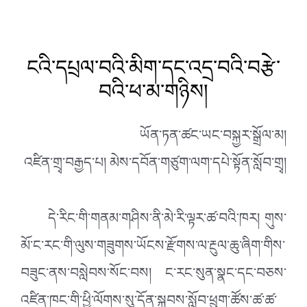
ངའི་དཔྲལ་བའི་མིག་དང་འདྲ་བའི་བརྩེ་
བའི་ཕ་མ་གཉིས།
ཡོན་ཏན་ཚང་ཡང་བསྐྱར་སྒྲོལ་མ།
འཛིན་གྲྭ་བརྒྱད་པ། མེས་དབོན་གཙུག་ལག་དཔེ་སྟོན་སློབ་གྲྭ།
དེ་རིང་གི་གནམ་གཤིས་ནི་མེ་རི་ལྟར་ཚ་བའི་ཁར། གུས་
མོ་ང་རང་གི་ལུས་གཟུགས་ཡོངས་རྫོགས་ལ་རྔུལ་ཆུ་ཞིག་གིས་
བཟུང་ནས་བསླེབས་སོང་བས། ང་རང་སུན་སྣང་དང་བཅས་
འཛིན་ཁང་གི་ཕྱི་ལོགས་སུ་དོན་སྐབས་སློབ་ཕྲུག་ཚོས་ཚ་ཚ་