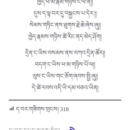
ཁྱེད་ཕ་མ་རྣམ་གཉིས་ང་ལ་ནི།།
དུས་ད་ལྟ་བར་དུ་བསྐྱངས་པ་དེར་།།
སེམས་གཏིང་ནས་ཐུགས་རྗེ་ཆེ་ཞེས་ཞུ།།
ཁྱེད་རྣམས་གཉིས་ཚེ་རིང་ནད་མེད་ཤོག།
དྲིན་ང་ཡིས་བསམས་ནས་བཀའ་དྲིན་ཚོར།།
བདག་ང་ཡིས་ཕ་མ་གཉིས་པོ་ལ།།
ལུས་ང་ཡིས་གང་ཅོག་ཞབས་སྤྱི་ཞུ།།
དེ་ཚེ་རབས་འདི་ཡི་དམ་བཅའ་ཡིན།
ད་བར་གཟིགས་གྲངས།
318