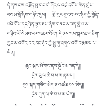
དེ་ནས་ངས་བརྗོད་བྱ་གང་གི་སྐོར་ལ་འབྲི་དགོས་མིན་གྱིས་
བསམ་བློ་ཞིག་གཏོང་དུས། གློ་བུར་དུ་ངས་རང་ཉིད་ཀྱི་གྱོན་
པའི་གོས་དང་ཉིན་ལྟར་ཟས་ཞིམ་གནང་མཁན་གྱི་ཕ་མ་
གཉིས་པོ་སེམས་པར་འཆར་སོང་། དེ་ནས་ངས་སྐར་ཆ་གཅིག་
ཀྱང་མ་འགོར་བར་རང་ཉིད་ཀྱི་སྨྱུ་གུ་འགུལ་འགོ་བརྩམས་པ་
ཡིན།
ཆུང་སྦར་མོ་གང་ནས་སྐྱོང་མཁན་དེ།།
དྲིན་བུ་ལ་ཆེ་བ་ཕ་མ་རྣམས།།
དུས་སྐད་གཅིག་མེད་ན་འཚོ་ཐབས་མེད།།
དྲིན་ཀུན་ལ་ཆེ་བ་ཕ་མ་ཡིན།།