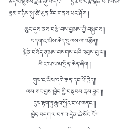
ཅད་ལ་ཐུགས་རྗེ་ཆེ་ཞུ་བ་དང་། བྱམས་བརྩེ་ལྡན་པའི་ཕ་མ་
རྣམ་གཉིས་སྐུ་ཚེ་ཡུན་རིང་གནས་པར་ཤོག །
ཆུང་དུས་ནས་བརྩེ་བས་བྱམས་ཀྱི་བསྐྱངས།།
བདག་ང་ཡིས་ཆེད་དུ་ལས་ལ་བརྩོན།།
སྔོན་བསོད་ནམས་བསགས་པའི་འབྲས་བུ་ལ།།
མི་ང་ལ་ཕ་མ་དྲིན་ཆེན་ཞིག །
གུས་ང་ཡིས་དགེ་རྒན་དང་པོ་ཁྱེད།།
ལས་གང་བྱས་ཁྱེད་ཀྱི་བསླབས་ནས་བྱུང་།།
དུས་རྟག་ཏུ་རྒྱབ་སྐྱོར་ང་ལ་གནང་།།
ཁྱེད་བདག་ལ་བཀའ་དྲིན་ཆེ་སོང་ངོ་།།