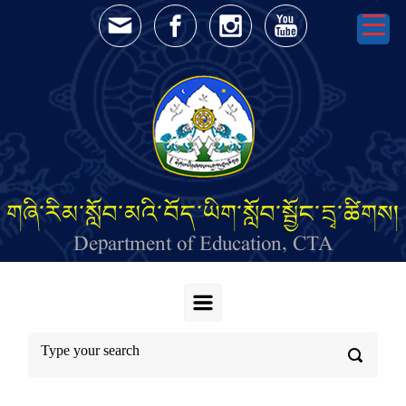
Skip to main content
གཞི་རིམ་སློབ་མའི་བོད་ཡིག་སློབ་སྦྱོང་དྲྭ་ཚིགས།
Department of Education, CTA