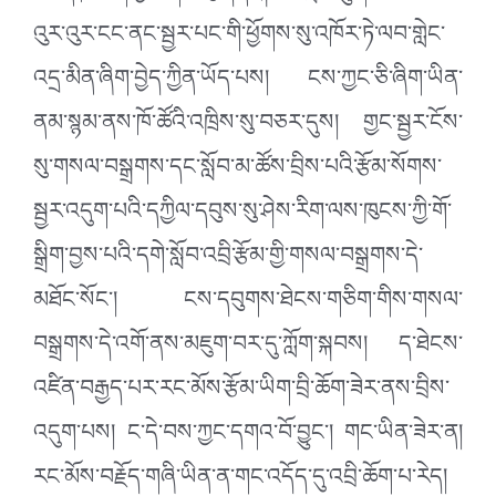
འུར་འུར་ངང་ནང་སྦྱར་པང་གི་ཕྱོགས་སུ་འཁོར་ཏེ་ལབ་གླེང་
འདྲ་མིན་ཞིག་བྱེད་ཀྱིན་ཡོད་པས། ངས་ཀྱང་ཅི་ཞིག་ཡིན་
ནམ་སྙམ་ནས་ཁོ་ཚོའི་འཁྲིས་སུ་བཅར་དུས། གྱང་སྦྱར་ངོས་
སུ་གསལ་བསྒྲགས་དང་སློབ་མ་ཚོས་བྲིས་པའི་རྩོམ་སོགས་
སྦྱར་འདུག་པའི་དཀྱིལ་དབུས་སུ་ཤེས་རིག་ལས་ཁུངས་ཀྱི་གོ་
སྒྲིག་བྱས་པའི་དགེ་སློབ་འབྲི་རྩོམ་གྱི་གསལ་བསྒྲགས་དེ་
མཐོང་སོང་། ངས་དབུགས་ཐེངས་གཅིག་གིས་གསལ་
བསྒྲགས་དེ་འགོ་ནས་མཇུག་བར་དུ་ཀློག་སྐབས། ད་ཐེངས་
འཛིན་བརྒྱད་པར་རང་མོས་རྩོམ་ཡིག་བྲི་ཆོག་ཟེར་ནས་བྲིས་
འདུག་པས། ང་དེ་བས་ཀྱང་དགའ་བོ་བྱུང་། གང་ཡིན་ཟེར་ན།
རང་མོས་བརྗོད་གཞི་ཡིན་ན་གང་འདོད་དུ་འབྲི་ཆོག་པ་རེད།