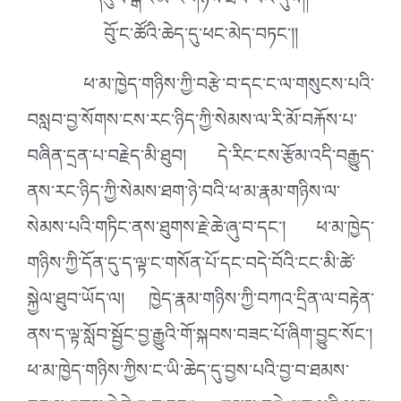
དངུལ་སྒོར་མོ་རེ་གཉིས་ཐོབ་པའི་དུས།།
བོུ་ང་ཚོའི་ཆེད་དུ་ཕང་མེད་བཏང་།།
ཕ་མ་ཁྱེད་གཉིས་ཀྱི་བརྩེ་བ་དང་ང་ལ་གསུངས་པའི་
བསླབ་བྱ་སོགས་ངས་རང་ཉིད་ཀྱི་སེམས་ལ་རི་མོ་བརྐོས་པ་
བཞིན་དྲན་པ་བརྗེད་མི་ཐུབ། དེ་རིང་ངས་རྩོམ་འདི་བརྒྱུད་
ནས་རང་ཉིད་ཀྱི་སེམས་ཐག་ཉེ་བའི་ཕ་མ་རྣམ་གཉིས་ལ་
སེམས་པའི་གཏིང་ནས་ཐུགས་རྗེ་ཆེ་ཞུ་བ་དང་། ཕ་མ་ཁྱེད་
གཉིས་ཀྱི་དོན་དུ་ད་ལྟ་ང་གསོན་པོ་དང་བདེ་བོའི་ངང་མི་ཚེ་
སྐྱེལ་ཐུབ་ཡོད་ལ། ཁྱེད་རྣམ་གཉིས་ཀྱི་བཀའ་དྲིན་ལ་བརྟེན་
ནས་ད་ལྟ་སློབ་སྦྱོང་བྱ་རྒྱུའི་གོ་སྐབས་བཟང་པོ་ཞིག་བྱུང་སོང་།
ཕ་མ་ཁྱེད་གཉིས་ཀྱིས་ང་ཡི་ཆེད་དུ་བྱས་པའི་བྱ་བ་ཐམས་