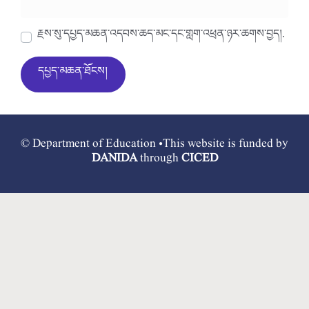
རྗེས་སུ་དཔྱད་མཆན་འདེབས་ཆེད་མིང་དང་གློག་འཕྲིན་ཉར་ཚགས་བྱེད།.
© Department of Education •This website is funded by
DANIDA
through
CICED