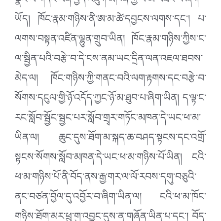
སྣང་ལ་གདོང་ལེན་བྱེད་འཇུག་མཁན་གྱི་ཕ་མ་བཟང་པོ་ཞིག་
ཡོད། ཁོང་རྣམ་གཉིས་ནི་ཨ་མ་ཚེ་དབྱངས་ལགས་དང་། པ་
ལགས་བསྟན་འཛིན་ལྷུན་གྲུབ་ཡིན། ཁོང་རྣམ་གཉིས་ཀྱིས་ང་
ལ་སྦྱིན་པའི་བརྩེ་བ་དེ་ངས་ནམ་ཡང་དྲིན་ལན་འཇལ་ཐབས་
མེད་ལ། ཁོང་གཉིས་ཀྱི་གནང་བའི་ལག་རྟགས་དང་བརྩེ་བ་
སོགས་དངུལ་གྱི་ཉོ་འདོད་ཀྱང་ཉོ་མ་ཐུབ་པ་ཞིག་ཡིན། ད་ལྟ་ང་
རང་སློབ་སྦྱོང་སྦྱང་པར་སློབ་གྲྭར་གཏོང་མཁན་དེ་ཡང་ཕ་མ་
ཡིན་ལ། ཆུང་དུས་ཐོག་མ་སྐད་ཆ་བཤད་སྟངས་དང་འགྲོ་
སྟངས་སོགས་སློབ་མཁན་དེ་ཡང་ཕ་མ་གཉིས་པོ་ཡིན། ངའི་
ཕ་མ་གཉིས་པོ་ནི་བོད་ནས་རྒྱ་གར་ལ་ལོ་རབས་དགུ་བཅུའི་
ནང་བཙན་བྱོལ་དུ་འབྱོར་བ་ཞིག་ཡིན་ལ། ངའི་ཕ་མ་ཁོང་
གཉིས་ཐོག་མར་ཕྲུ་གུ་འབྱུང་དུས་ན་གཞོན་ཡིན་པ་དང་། བོད་