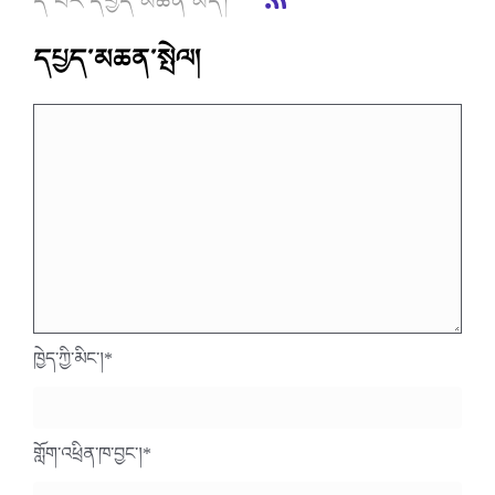
ད་བར་དཔྱད་མཆན་མེད།
དཔྱད་མཆན་སྤེལ།
ཁྱེད་ཀྱི་མིང་།
*
གློག་འཕྲིན་ཁ་བྱང་།
*