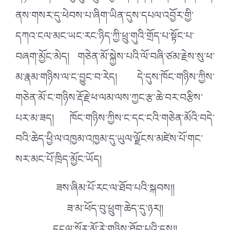
ནས་གསར་དུ་ཕེབས་པ་ཞིག་ཡིན་དུས་དཔལ་འབྱོར་གྱི་
དཀའ་ངལ་མང་ཡང་རང་ཉིད་ཀྱི་ཕྲུ་གུའི་གྲོད་པ་སྟོང་པ་
བཞག་མྱོང་མེད། གཅེན་མོ་སྐྱེས་པའི་ལོ་བཞི་ཙམ་རྗེས་སུ་ཕ་
མ་རྣམ་གཉིས་ལ་ང་བྱུང་བ་རེད། དེ་དུས་ཁོང་གཉིས་ཀྱིས་
གཅེན་མོ་ང་གཉིས་རྡོ་རྗེ་ཕ་ལམ་ལས་ཀྱང་རྩ་ཆེ་བར་བརྩིས་
པར་མ་ཟད། ཁོང་གཉིས་ཀྱིས་ང་དང་ངའི་གཅེན་མོའི་བདེ་
བའི་ཆེད་ཕྱི་ལ་འཁྱམ་འཁྱམ་དུ་ཡུལ་ལྗོངས་མཛེས་པོ་གང་
སར་མང་པོ་ཁྲིད་མྱོང་ཡོད།
ཟས་ཞིམ་པོ་རང་ལ་ཐོབ་པའི་སྐབས།།
ཟ་མ་ཕོད་བུ་ཕྲུག་ཆེད་དུ་ཉར།།