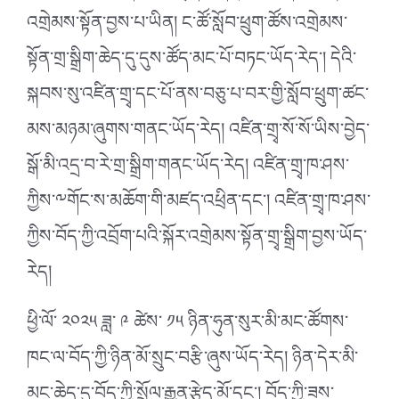
འགྲེམས་སྟོན་བྱས་པ་ཡིན། ང་ཚོ་སློབ་ཕྲུག་ཚོས་འགྲེམས་
སྟོན་གྲ་སྒྲིག་ཆེད་དུ་དུས་ཚོད་མང་པོ་བཏང་ཡོད་རེད་། དེའི་
སྐབས་སུ་འཛིན་གྲྭ་དང་པོ་ནས་བཅུ་པ་བར་གྱི་སློབ་ཕྲུག་ཚང་
མས་མཉམ་ཞུགས་གནང་ཡོད་རེད། འཛིན་གྲྭ་སོ་སོ་ཡིས་བྱེད་
སྒོ་མི་འདྲ་བ་རེ་གྲ་སྒྲིག་གནང་ཡོད་རེད། འཛིན་གྲྭ་ཁ་ཤས་
ཀྱིས་༸གོང་ས་མཆོག་གི་མཛད་འཕྲིན་དང་། འཛིན་གྲྭ་ཁ་ཤས་
ཀྱིས་བོད་ཀྱི་འབྲོག་པའི་སྐོར་འགྲེམས་སྟོན་གྲྭ་སྒྲིག་བྱས་ཡོད་
རེད།
ཕྱི་ལོ་ ༢༠༢༥ ཟླ་ ༩ ཚེས་ ༡༥ ཉིན་ཧུན་སུར་མི་མང་ཚོགས་
ཁང་ལ་བོད་ཀྱི་ཉིན་མོ་སྲུང་བརྩི་ཞུས་ཡོད་རེད། ཉིན་དེར་མི་
མང་ཆེད་དུ་བོད་ཀྱི་སྲོལ་རྒྱུན་རྩེད་མོ་དང་། བོད་ཀྱི་ཟས་