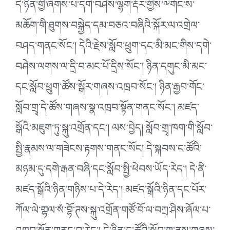
དེ་ཉིན་གྱི་ཞོགས་པ་དགེ་བཤེས་ལྷག་རྡོར་གྱིས་༸གོང་ས་
མཆོག་གི་ཐུགས་བསྐྱེད་དམ་བཅའ་བཞིའི་སྐོར་ལ་འགྲེལ་
བཤད་གནང་སོང་། དེའི་རྗེས་སློབ་ཕྲུག་དང་མི་མང་གིས་དགེ་
བཤེས་ལགས་ལ་དྲི་བ་མང་པོ་དྲིས་སོང་། ཉིན་དགུང་མི་མང་
དང་སློབ་ཕྲུག་ཚོས་སྒོར་གཞས་འཁྲབ་སོང་། ཉིན་རྒྱབ་གོང་
སློབ་གྲྭ་དེ་ཚོས་གཞས་སྣ་འཁྲབ་སྟོན་གནང་སོང་། མཛད་
སྒོའི་མཇུག་ཏུ་སྐུ་འགྲོན་དང་། ལས་བྱེད། སློབ་གྲྭ་ཁག་གི་སློབ་
སྤྱི་རྣམས་ལ་གཟེངས་རྟགས་གནང་སོང། དེ་སྐབས་ང་ཚོའི་
མཉམ་དུ་དགེ་རྒན་བཞི་དང་སློབ་སྤྱི་ཕེབས་ཡོད་རེད་། དེ་ནི་
མཛད་སྒོའི་ཉིན་གཉིས་པ་དེ་རེད་། མཛད་སྒོའི་ཉིན་དང་པོར་
ཀོལ་ལེ་གྷལ་སཾ་བྷོ་ཊས་སྐུ་འགྲོན་གཙོ་བོ་ལ་བཀྲ་ཤིས་ཞོལ་པ་