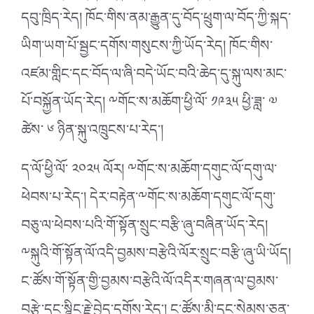
དབུ་ཁྲིད་རེད། ཁོང་གིས་ནམ་རྒྱུན་དུ་བོད་ཕྲུག་ལ་བོད་ཀྱི་སྐད་
ཡིག་ཡག་པོ་སྦྱང་དགོས་གསུངས་ཀྱི་ཡོད་རེད། ཁོང་གིས་
འཛམ་གླིང་དང་བོད་ལ་ཞི་བདེ་ཡོང་བའི་ཆེད་དུ་སྐུ་ལས་མང་
པོ་བསྐྱོན་ཡོད་རེད། ༸གོང་ས་མཆོག་ཕྱི་ལོ་ ༡༩༣༥ ཕྱི་ཟླ་ ༧
ཚེས་ ༦ ཉིན་སྐུ་འཁྲུངས་པ་རེད་།
ད་ལོ་ཕྱི་ལོ་ ༢༠༢༥ ལོར། ༸གོང་ས་མཆོག་དགུང་ལོ་དགུ་ལ་
ཕེབས་པ་རེད་། དེར་བརྟེན་༸གོང་ས་མཆོག་དགུང་ལོ་དགུ་
བཅུ་ལ་ཕེབས་པའི་གོ་སྟོན་སྲུང་བརྩི་ཞུ་བཞིན་ཡོད་རེད།
༸སྐུའི་གོ་སྟོན་ལོ་འདི་བྱམས་བརྩེའི་ལོར་སྲུང་བརྩི་ཞུ་ཡི་ཡོད།
ང་ཚོས་གོ་སྟོན་གྱི་བྱམས་བརྩེའི་ལོ་འདིར་གཞན་ལ་བྱམས་
བརྩེ་དང་སྙིང་རྗེ་བྱེད་དགོས་རེད་། ང་ཚོས་མི་དང་སེམས་ཅན་