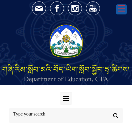
Skip to main content
གཞི་རིམ་སློབ་མའི་བོད་ཡིག་སློབ་སྦྱོང་དྲྭ་ཚིགས།
Department of Education, CTA