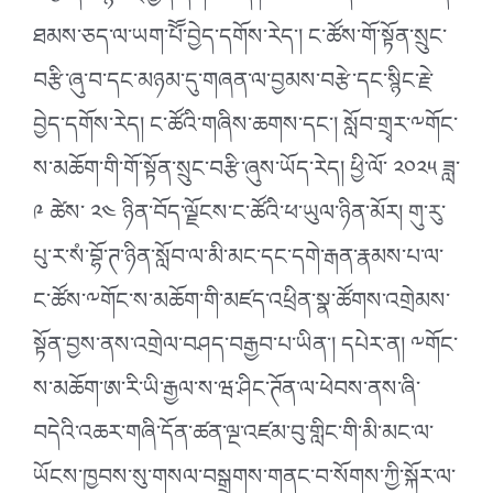
ཐམས་ཅད་ལ་ཡག་པོོ་བྱེད་དགོས་རེད་། ང་ཚོས་གོ་སྟོན་སྲུང་
བརྩི་ཞུ་བ་དང་མཉམ་དུ་གཞན་ལ་བྱམས་བརྩེ་དང་སྙིང་རྗེ་
བྱེད་དགོས་རེད། ང་ཚོའི་གཞིས་ཆགས་དང་། སློབ་གྲྭར་༸གོང་
ས་མཆོག་གི་གོ་སྟོན་སྲུང་བརྩི་ཞུས་ཡོད་རེད། ཕྱི་ལོ་ ༢༠༢༥ ཟླ་
༩ ཚེས་ ༢༤ ཉིན་བོད་ལྗོངས་ང་ཚོའི་ཕ་ཡུལ་ཉིན་མོར། གུ་རུ་
པུ་ར་སཾ་བྷོ་ཊ་ཉིན་སློབ་ལ་མི་མང་དང་དགེ་རྒན་རྣམས་པ་ལ་
ང་ཚོས་༸གོང་ས་མཆོག་གི་མཛད་འཕྲིན་སྣ་ཚོགས་འགྲེམས་
སྟོན་བྱས་ནས་འགྲེལ་བཤད་བརྒྱབ་པ་ཡིན་། དཔེར་ན། ༸གོང་
ས་མཆོག་ཨ་རི་ཡི་རྒྱལ་ས་ཝ་ཤིང་ཊོན་ལ་ཕེབས་ནས་ཞི་
བདེའི་འཆར་གཞི་དོན་ཚན་ལྔ་འཛམ་བུ་གླིང་གི་མི་མང་ལ་
ཡོངས་ཁྱབས་སུ་གསལ་བསྒྲགས་གནང་བ་སོགས་ཀྱི་སྐོར་ལ་