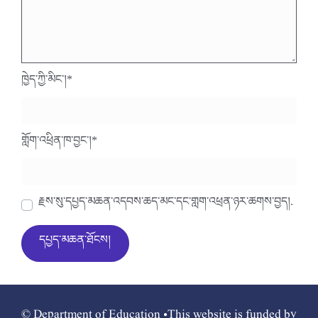
ཁྱེད་ཀྱི་མིང་།
*
གློག་འཕྲིན་ཁ་བྱང་།
*
རྗེས་སུ་དཔྱད་མཆན་འདེབས་ཆེད་མིང་དང་གློག་འཕྲིན་ཉར་ཚགས་བྱེད།.
© Department of Education •This website is funded by