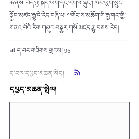
ཆ་ནས། བོད་ཀྱི་སྐད་ཡིག་དང་རིག་གཞུང་། ཁོར་ཡུག་སྲུང་
སྐྱོབ་མཛད་རྒྱུ་དེ་རེད།བཞི་པ། ༸གོང་ས་མཆོག་གི་རྒྱ་གར་གྱི་
གནའ་བོའི་རིག་གཞུང་བསྐྱར་གསོ་མཛད་རྒྱུ་བཅས་རེད།
ད་བར་གཟིགས་གྲངས།
96
ད་བར་དཔྱད་མཆན་མེད།
དཔྱད་མཆན་སྤེལ།