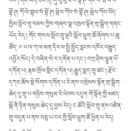
སོང་། གང་ཡིན་ཟེར་ན། གུ་རུ་པུ་ར་སཾ་བྷོ་ཊ་་དང་སི་ཝི་པི་སཾ་
བྷོ་ཊ། ཀོ་ལེ་གྷལ་སཾ་བྷོ་ཊ། སྦེལ་ཀོབ་སཾ་བྷོ་ཊ། སྦེལ་ཀོབ་བོད་
ཁྱིམ་སློབ་གྲྭ་བཅས་ཀྱིས་གཞས་སྣ་འཁྲབ་སྟོན་གྲ་སྒྲིག་གནང་
ཡོད་རེད་། གོང་གསལ་སློབ་གྲྭ་ལྔའི་སློབ་ཕྲུག་ཚོ་ཞོགས་པ་ཆུ་
ཚོད་ ༩ པ་ལ་ཀ་ལ་མན་དིར་ལ་སྤྱི་སྤྱོད་རླངས་འཁོར་བརྒྱུད་
འབྱོར་སོང། དེ་བཞིན་སེ་ར་དགོན་པ་དང་། བཀྲ་ཤིས་ལྷུན་པོ་
དགོན་པ། རྣམ་གྲོལ་གླིང་དགོན་པ། རྒྱུད་སྨད་གྲྭ་ཚང་། རྫོང་
དཀར་ཆོས་སྡེ་སོགས་དགོན་པ་རེ་ནས་འགྲེམས་སྟོན་གྲ་སྒྲིག་
ཆེད་དུ་གྲྭ་པ་གཉིས་གསུམ་རེ་ཕེབས་འདུག གོ་སྟོན་གྱི་མཛད་
སྒོ་ནི་ཉིན་གསུམ་ཆེད་དུ་བྱས་རེད། ང་ཚོའི་སློབ་གྲྭ་ནས་འཛིན་
གྲྭ་བདུན་པ་ནས་བཅུ་པ་བར་གྱི་སློབ་ཕྲུག་ཚོ་ཕྱིན་པ་རེད།