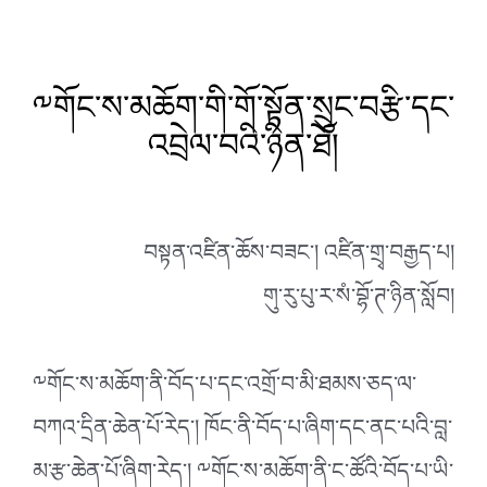
༸གོང་ས་མཆོག་གི་གོ་སྟོན་སྲུང་བརྩི་དང་
འབྲེལ་བའི་ཉིན་ཐོ།
བསྟན་འཛིན་ཆོས་བཟང་། འཛིན་གྲྭ་བརྒྱད་པ།
གུ་རུ་པུ་ར་སཾ་བྷོ་ཊ་ཉིན་སློབ།
༸གོང་ས་མཆོག་ནི་བོད་པ་དང་འགྲོ་བ་མི་ཐམས་ཅད་ལ་
བཀའ་དྲིན་ཆེན་པོ་རེད་། ཁོང་ནི་བོད་པ་ཞིག་དང་ནང་པའི་བླ་
མ་རྩ་ཆེན་པོ་ཞིག་རེད་། ༸གོང་ས་མཆོག་ནི་ང་ཚོའི་བོད་པ་ཡི་