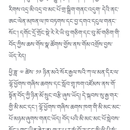
རིགས་འདྲ་མི་འདྲ་བ་མང་པོ་གྲ་སྒྲིག་གནང་འདུག་ དེའི་ནང་
ཨང་ལེན་མཁན་ལ་ཁ་བཏགས་དང་བྱ་དགའ་དངུལ་གནང་
སོང་། དགོང་དྲོ་གྲོང་སྡེ་རེ་རེ་ཡི་བུ་གཅིག་དང་བུ་མོ་གཅིག་གི་
བོད་ཀྱིས་ཆས་གོས་སྣ་ཚོགས་གྱོས་ནས་གོམ་འགྲོས་བྱས་
ཡོད་རེད།
ཕྱི་ཟླ་ ༧ ཚེས་ ༡༩ ཉིན་མའེ་སོར་རྒྱལ་སའི་ཀ་ལ་མན་དིར་ལ་
ལྷོ་ཕྱོགས་གཞིས་ཆགས་དང་སློབ་གྲྭ་ཁག་འཛོམས་ནས་གོ་
སྟོན་བོད་ཀྱི་ཉིན་མོ་སྲུང་བརྩི་ཞུས་ཡོད། དེ་སྐབས་སུ་རྒྱ་གར་
གྱི་མི་མང་དང་། ལྷོ་ཕྱོགས་གཞིས་ཆགས་ཁག་གི་མི་མང་མང་
པོ་མཉམ་ཞུགས་གནང་ཡོད། བོད་པའི་མི་མང་མང་པོ་སླེབས་