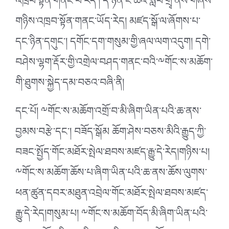
འཁྲབ་སྟོན་གནང་བ་རེད་། དེ་ཉིན་ང་ཚོའི་སློབ་གྲྭ་ནས་གཞས་
གཉིས་འཁྲབ་སྟོན་གནང་ཡོད་རེད། མཛད་སྒོ་ལ་ཞོགས་པ་
དང་ཉིན་དགུང་། དགོང་དག་གསུམ་གྱི་ཞལ་ལག་འདུག། དགེ་
བཤེས་ལྷག་རྡོར་གྱི་འགྲེལ་བཤད་གནང་བའི་༸གོང་ས་མཆོག་
གི་ཐུགས་སྐྱེད་དམ་བཅའ་བཞི་ནི།
དང་པོ། ༸གོང་ས་མཆོག་འགྲོ་བ་མི་ཞིག་ཡིན་པའི་ཆ་ནས་
བྱམས་བརྩེ་དང་། བཟོད་སྒོམ ཆོག་ཤེས་བཅས་མིའི་རྒྱུད་ཀྱི་
བཟང་སྤྱོད་གོང་མཐོར་སྤེལ་ཐབས་མཛད་རྒྱུ་དེ་རེད།གཉིས་པ།
༸གོང་ས་མཆོག་ཆོས་པ་ཞིག་ཡིན་པའི་ཆ་ནས་ཆོས་ལུགས་
ཕན་ཚུན་དབར་མཐུན་འབྲེལ་གོང་མཐོར་སྤེལ་ཐབས་མཛད་
རྒྱུ་དེ་རེད།གསུམ་པ། ༸གོང་ས་མཆོག་བོད་མི་ཞིག་ཡིན་པའི་