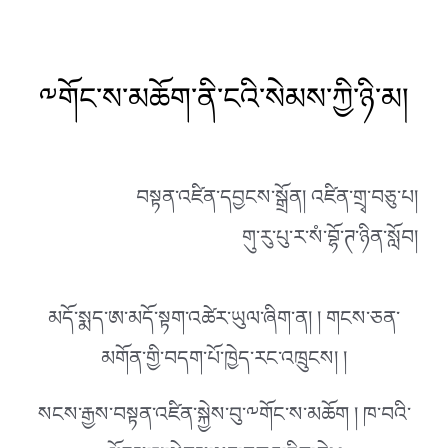
༸གོང་ས་མཆོག་ནི་ངའི་སེམས་ཀྱི་ཉི་མ།
བསྟན་འཛིན་དབྱངས་སྒྲོན། འཛིན་གྲྭ་བཅུ་པ།
གུ་རུ་པུ་ར་སཾ་བྷོ་ཊ་ཉིན་སློབ།
མདོ་སྨད་ཨ་མདོ་སྟག་འཚེར་ཡུལ་ཞིག་ན། ། གངས་ཅན་
མགོན་གྱི་བདག་པོ་ཁྱེད་རང་འཁྲུངས། །
སངས་རྒྱས་བསྟན་འཛིན་སྐྱེས་བུ་༸གོང་ས་མཆོག ། ཁ་བའི་