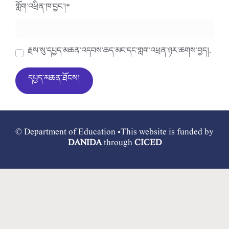
གློག་འཕྲིན་ཁ་བྱང་།
*
རྗེས་སུ་དཔྱད་མཆན་འདེབས་ཆེད་མིང་དང་གློག་འཕྲིན་ཉར་ཚགས་བྱེད།.
© Department of Education •This website is funded by
DANIDA
through
CICED