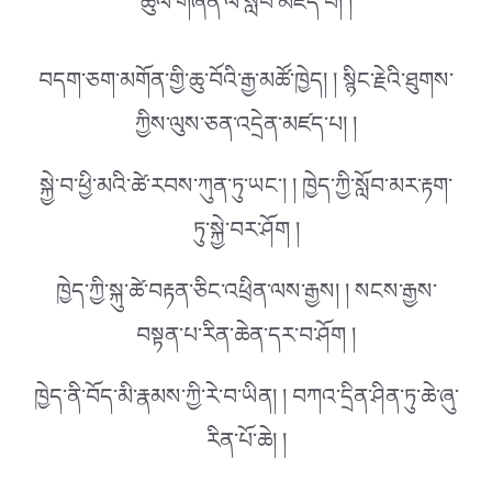
ཚུལ་གཞན་ལ་སློབ་མཛད་པ། །
བདག་ཅག་མགོན་གྱི་ཆུ་བོའི་རྒྱ་མཚོ་ཁྱེད། ། སྙིང་རྗེའི་ཐུགས་
ཀྱིས་ལུས་ཅན་འདྲེན་མཛད་པ། །
སྐྱེ་བ་ཕྱི་མའི་ཚེ་རབས་ཀུན་ཏུ་ཡང་། ། ཁྱེད་ཀྱི་སློབ་མར་རྟག་
ཏུ་སྐྱེ་བར་ཤོག །
ཁྱེད་ཀྱི་སྐུ་ཚེ་བརྟན་ཅིང་འཕྲིན་ལས་རྒྱས། ། སངས་རྒྱས་
བསྟན་པ་རིན་ཆེན་དར་བ་ཤོག །
ཁྱེད་ནི་བོད་མི་རྣམས་ཀྱི་རེ་བ་ཡིན། ། བཀའ་དྲིན་ཤིན་ཏུ་ཆེ་ཞུ་
རིན་པོ་ཆེ། །