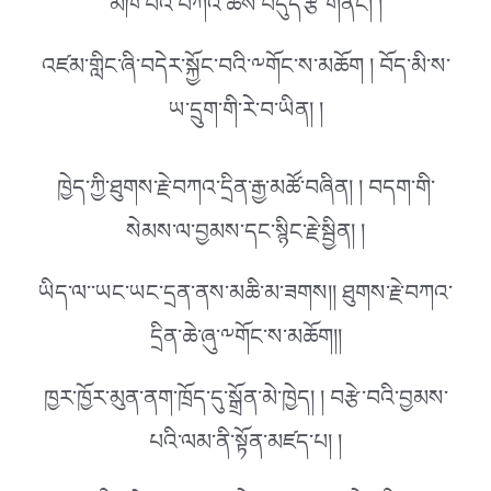
མཁོ་བའི་བཀའ་ཆོས་བདུད་རྩི་གནང། །
འཛམ་གླིང་ཞི་བདེར་སྐྱོང་བའི་༸གོང་ས་མཆོག ། བོད་མི་ས་
ཡ་དྲུག་གི་རེ་བ་ཡིན། །
ཁྱེད་ཀྱི་ཐུགས་རྗེ་བཀའ་དྲིན་རྒྱ་མཚོ་བཞིན། ། བདག་གི་
སེམས་ལ་བྱམས་དང་སྙིང་རྗེ་སྦྱིན། །
ཡིད་ལ་་ཡང་ཡང་དྲན་ནས་མཆི་མ་ཟགས།། ཐུགས་རྗེ་བཀའ་
དྲིན་ཆེ་ཞུ་༸གོང་ས་མཆོག།།
ཁྱར་ཁྱོར་མུན་ནག་ཁྲོད་དུ་སྒྲོན་མེ་ཁྱེད། ། བརྩེ་བའི་བྱམས་
པའི་ལམ་ནི་སྟོན་མཛད་པ། །