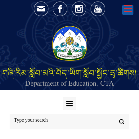
Skip to main content
གཞི་རིམ་སློབ་མའི་བོད་ཡིག་སློབ་སྦྱོང་དྲྭ་ཚིགས།
Department of Education, CTA