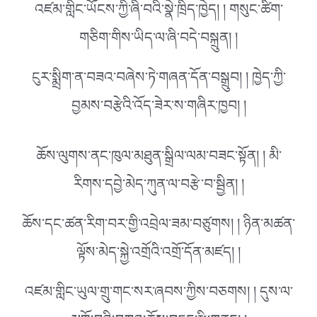
འཛམ་གླིང་ཡོངས་ཀྱི་ཞི་བའི་སྣེ་ཁྲིད་ཁྱེད། ། གསུང་ཚིག་
གཅིག་གིས་ཡིད་ལ་ཞི་བདེ་བསྐྲུན། །
ངུར་སྨྲིག་ན་བཟའ་བཞེས་ཏེ་གཞན་དོན་བསྒྲུབ། ། ཁྱེད་ཀྱི་
བྱམས་བརྩེའི་འོད་ཟེར་ས་གཞིར་ཁྱབ། །
ཆོས་ལུགས་ནང་ཁུལ་མཐུན་སྒྲིལ་ལམ་བཟང་སྟོན། ། མི་
རིགས་དབྱེ་མེད་ཀུན་ལ་བརྩེ་བ་སྦྱིན། །
ཆོས་དང་ཚན་རིག་བར་གྱི་འབྲེལ་ཟམ་བཙུགས། ། ཉིན་མཚན་
ལྟོས་མེད་སྐྱེ་འགྲོའི་འགྲོ་དོན་མཛད། །
འཛམ་གླིང་ཡུལ་གྲུ་གང་སར་ཞབས་ཀྱིས་བཅགས། ། དུས་ལ་