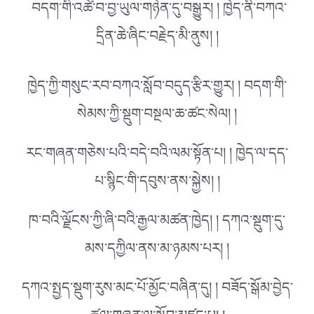
བདག་གི་འཚེ་བ་བྱ་ཡུལ་གཉེན་དུ་བསྒྱུར། ། ཁྱེད་ནི་བཀའ་
དྲིན་ཆེ་ཞིང་བརྗེད་མི་ནུས། །
ཁྱེད་ཀྱི་གསུང་རབ་བཀའ་སློབ་བདུད་རྩིར་གྱུར། ། བདག་གི་
སེམས་ཀྱི་སྡུག་བསྔལ་ཆ་ཚང་སེལ། །
རང་གཞན་གཅེས་པའི་བདེ་བའི་ལམ་སྟོན་པ། ། ཁྱེད་ལ་དད་
པ་སྙིང་གི་དབུས་ནས་སྐྱེས། །
ཁ་བའི་ལྗོངས་ཀྱི་ཞི་བའི་རྒྱལ་མཚན་ཁྱེད། ། དཀའ་སྡུག་དུ་
མས་དཀྱིལ་ནས་མ་ཉམས་པར། །
དཀའ་སྤྱད་སྡུག་རུས་མང་པོ་མྱོང་བཞིན་དུ། ། བཟོད་སྒོམ་བྱེད་