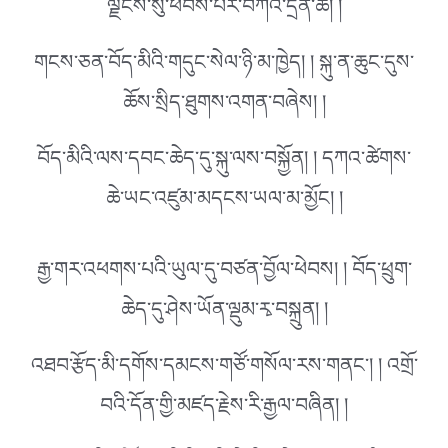
ལྗོངས་སུ་ཕེབས་པར་བཀའ་དྲིན་ཆེ། །
གངས་ཅན་བོད་མིའི་གདུང་སེལ་ཉི་མ་ཁྱེད། ། སྐུ་ན་ཆུང་དུས་
ཆོས་སྲིད་ཐུགས་འགན་བཞེས། །
བོད་མིའི་ལས་དབང་ཆེད་དུ་སྐུ་ལས་བསྐྱོན། ། དཀའ་ཚེགས་
ཆེ་ཡང་འཛུམ་མདངས་ཡལ་མ་མྱོང། །
རྒྱ་གར་འཕགས་པའི་ཡུལ་དུ་བཙན་བྱོལ་ཕེབས། ། བོད་ཕྲུག་
ཆེད་དུ་ཤེས་ཡོན་ལྡུམ་རྭ་བསྐྲུན། །
འཐབ་རྩོད་མི་དགོས་དམངས་གཙོ་གསོལ་རས་གནང་། ། འགྲོ་
བའི་དོན་གྱི་མཛད་རྗེས་རི་རྒྱལ་བཞིན། །