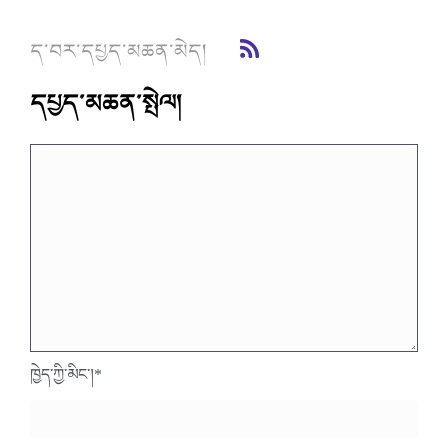
ད་བར་དཔྱད་མཆན་མེད།
དཔྱད་མཆན་སྤེལ།
ཁྱེད་ཀྱི་མིང་།
*