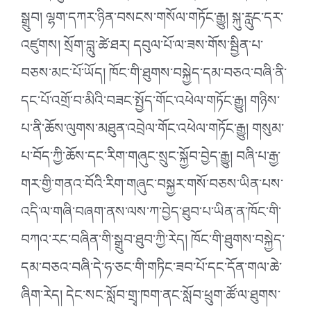
སྒྲུབ། ལྷག་དཀར་ཉིན་བསངས་གསོལ་གཏོང་རྒྱུ། སྐུ་རླུང་དར་
འཛུགས། སྲོག་བླུ་ཚེ་ཐར། དབུལ་པོ་ལ་ཟས་གོས་སྦྱིན་པ་
བཅས་མང་པོ་ཡོད། ཁོང་གི་ཐུགས་བསྐྱེད་དམ་བཅའ་བཞི་ནི་
དང་པོ་འགྲོ་བ་མིའི་བཟང་སྤྱོད་གོང་འཕེལ་གཏོང་རྒྱུ། གཉིས་
པ་ནི་ཆོས་ལུགས་མཐུན་འབྲེལ་གོང་འཕེལ་གཏོང་རྒྱུ། གསུམ་
པ་བོད་ཀྱི་ཆོས་དང་རིག་གཞུང་སྲུང་སྐྱོབ་བྱེད་རྒྱུ། བཞི་པ་རྒྱ་
གར་གྱི་གནའ་བོའི་རིག་གཞུང་བསྐྱར་གསོ་བཅས་ཡིན་པས་
འདི་ལ་གཞི་བཞག་ནས་ལས་ཀ་བྱེད་ཐུབ་པ་ཡིན་ན་ཁོང་གི་
བཀའ་རང་བཞིན་གི་སྒྲུབ་ཐུབ་ཀྱི་རེད། ཁོང་གི་ཐུགས་བསྐྱེད་
དམ་བཅའ་བཞི་དེ་ཧ་ཅང་གི་གཏིང་ཟབ་པོ་དང་དོན་གལ་ཆེ་
ཞིག་རེད། དེང་སང་སློབ་གྲྭ་ཁག་ནང་སློབ་ཕྲུག་ཚོ་ལ་ཐུགས་