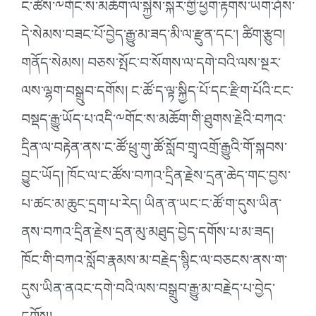
ང་ཚོས་༸གོང་ས་མཆོག་ལ་སྐྱེས་སྐར་གྱི་ཕྱག་རྟགས་ཡག་ཤོས་
དེ་སེམས་བཟང་པོ་བྱེད་རྒྱུ་མ་ཟད་མི་ལ་རྫུན་དང་། ཚིག་རྩུབ།
གནོད་སེམས། བཅས་སྤོང་བ་སོགས་ལ་དགེ་བའི་ལས་སྔར་
ལས་ལྷག་བསྒྲུབ་དགོས། ང་ཚོ་ད་ལྟ་སྐྱིད་པོ་དང་རྫིག་པོའི་ངང་
བསྡད་རྒྱུ་ཡོད་པ་འདི་༸གོང་ས་མཆོག་གི་ཐུགས་རྗེའི་བཀའ་
དྲིན་ལ་བརྟེན་ནས་ང་ཚོ་ཕྲུ་གུ་ཚོ་སློབ་གྲྭ་འགྲོ་རྒྱུའི་གོ་སྐབས་
བྱུང་ཡོད། ཁོང་ལ་ང་ཚོས་བཀའ་དྲིན་རྗེས་དྲན་ཆེད་གང་བྱས་
པ་ཚང་མ་ཆུང་དྲག་པ་རེད། ཡིན་ན་ཡང་ང་ཚོ་ག་དུས་ཡིན་
ནས་བཀའ་དྲིན་རྗེས་དྲན་མུ་མཐུད་བྱེད་དགོས་པ་མ་ཟད།
ཁོང་གི་བཀའ་སློབ་རྣམས་མ་བརྗེད་སྙིང་ལ་བཅངས་ནས་ག་
དུས་ཡིན་ནའང་དགེ་བའི་ལས་བསྒྲུབ་རྒྱུ་མ་བརྗེད་པ་བྱེད་