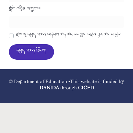
གློག་འཕྲིན་ཁ་བྱང་།
*
རྗེས་སུ་དཔྱད་མཆན་འདེབས་ཆེད་མིང་དང་གློག་འཕྲིན་ཉར་ཚགས་བྱེད།.
© Department of Education •This website is funded by
DANIDA
through
CICED