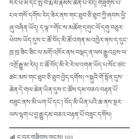
སོར་ཕ་མ་དང་སྤོ་བོ་རྨོ་མོ་རྣམས་ཆེན་པོ་རེད། གཟུགས་པོ་
ངལ་གསོ་དགོས་རེད་ཟེར་ནས་གང་ཐུབ་ཅི་ཐུབ་ཀྱི་ཞབས་ཕྱི་
ཞུ་བཞིན་ཡོད། ད་ལྟ་༸གོང་ས་མཆོག་དགུང་ལོ་དགུ་བཅུར་
ཕེབས་ཡོད་དུས་ང་ཚོ་བོད་མི་ཚོ་འགན་མ་འཁྱེར་ནས་ད་དུང་
ཁྲ་ཁྲ་ཟིང་ཟིང་ལ་མགོ་འཁོར་ནས་བསྡད་ན་ལས་རྒྱུ་འབྲས་ལ་
འགྲོ་རྒྱུ་མ་རེད། ང་ཚོ་བོད་མི་རེ་རེ་ལ་འགན་ཡོད་པ་སོང་ཙང་
ཚང་མས་གང་ཐུབ་ཅི་ཐུབ་བྱེད་དགོས། ༸སྐུའི་གོ་སྟོན་དུས་
ཆེན་དེ་གལ་ཆེན་ཡིན་དུས་ང་ཚོས་དམ་བཅའ་བརྟན་པོ་
བཟུང་ནས་མི་ཡག་པོ་དང་། བོད་མི་ཡིན་པའི་ཆ་ནས་སྔར་
ལས་ལྷག་པ་བྱ་རྒྱུ་དམ་བཅའ་བརྟན་པོ་བཟུང་དགོས།