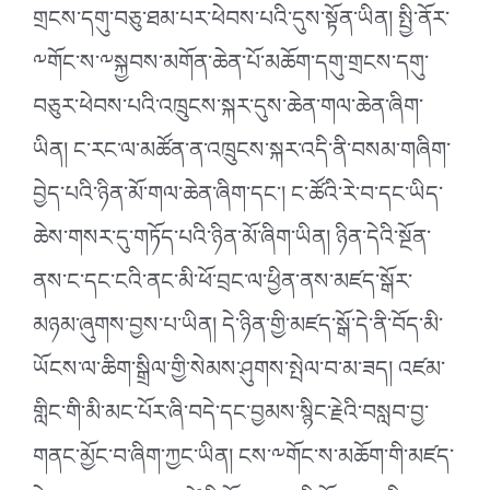
གྲངས་དགུ་བཅུ་ཐམ་པར་ཕེབས་པའི་དུས་སྟོན་ཡིན། སྤྱི་ནོར་
༸གོང་ས་༸སྐྱབས་མགོན་ཆེན་པོ་མཆོག་དགུ་གྲངས་དགུ་
བཅུར་ཕེབས་པའི་འཁྲུངས་སྐར་དུས་ཆེན་གལ་ཆེན་ཞིག་
ཡིན། ང་རང་ལ་མཚོན་ན་འཁྲུངས་སྐར་འདི་ནི་བསམ་གཞིག་
བྱེད་པའི་ཉིན་མོ་གལ་ཆེན་ཞིག་དང་། ང་ཚོའི་རེ་བ་དང་ཡིད་
ཆེས་གསར་དུ་གཏོད་པའི་ཉིན་མོ་ཞིག་ཡིན། ཉིན་དེའི་སྔོན་
ནས་ང་དང་ངའི་ནང་མི་ཕོ་བྲང་ལ་ཕྱིན་ནས་མཛད་སྒོར་
མཉམ་ཞུགས་བྱས་པ་ཡིན། དེ་ཉིན་གྱི་མཛད་སྒོ་དེ་ནི་བོད་མི་
ཡོངས་ལ་ཆིག་སྒྲིལ་གྱི་སེམས་ཤུགས་སྤེལ་བ་མ་ཟད། འཛམ་
གླིང་གི་མི་མང་པོར་ཞི་བདེ་དང་བྱམས་སྙིང་རྗེའི་བསླབ་བྱ་
གནང་མྱོང་བ་ཞིག་ཀྱང་ཡིན། ངས་༸གོང་ས་མཆོག་གི་མཛད་