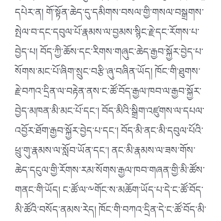
དཔེར་ན། གོ་སྟོན་ཆེད་དུ་དམིགས་བསལ་གྱི་གསལ་བསྒྲགས་
སྤེལ་བ་དང་དབུལ་པོ་རྣམས་ལ་བྱམས་སྙིང་རྗེ་དང་རོགས་པ་
བྱེད་པ། བོད་ཀྱི་ཆོས་དང་རིགས་གཞུང་ཆེད་རྒྱབ་སྐྱོར་བྱེད་པ་
སོགས་མང་པོ་ཞིག་སྲུང་བརྩི་ཞུ་བཞིན་ཡོད། ཁོང་གི་ཐུགས་
རྗེ་བཀའ་དྲིན་ལ་བརྟེན་ནས་ང་ཚོ་བོད་རྒྱལ་ཁབ་ལ་རྒྱབ་སྐྱོར་
བྱེད་མཁན་མི་མང་པོ་དང་། བོད་མིའི་སྒྲིག་འཛུགས་ལ་དཔལ་
འབྱོར་ཐོག་རྒྱབ་སྐྱོར་བྱེད་པ་དང་། བོད་མི་ནང་མི་དབུལ་པོའི་
ཕྲུ་གུ་རྣམས་ལ་སློབ་ཡོན་དང་། ནང་མི་རྣམས་ལ་ཟས་གོས་
ཆེད་དངུལ་གྱི་རོགས་རམ་སོགས་རྒྱལ་ཁབ་གཞན་གྱི་མི་ཚོས་
གནང་གི་ཡོད། ང་ཚོ་ལ་༸གོང་ས་མཆོག་ཡོད་པ་དེ་ང་ཚོ་བོད་
མི་ཚོའི་བསོད་ནམས་རེད། ཁོང་གི་བཀའ་དྲིན་དེ་ང་ཚོ་བོད་མི་