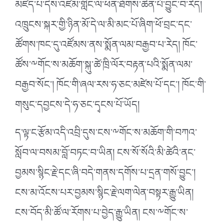
མཛད་པ་དེས་འཛམ་གླིང་ལ་ཕན་ཐོགས་ཆེན་པོ་བྱུང་བ་རེད།
འཁྲུངས་སྐར་གྱི་ཉིན་མོ་དེ་ལ་མི་མང་པོ་ཞིག་ཕོ་བྲང་དང་
ཚོགས་ཁང་དུ་འཛོམས་ནས་སྨོན་ལམ་བརྒྱབ་པ་རེད། ཁོང་
ཚོས་༸གོང་ས་མཆོག་སྐུ་ཚེ་ཁྲི་ལོར་བརྟན་པའི་སྨོན་ལམ་
བརྒྱབ་སོང་། ཁོང་གི་ཞལ་རས་ཧ་ཅང་མཛེས་པོ་དང་། ཁོང་གི་
གསུང་དབྱངས་དེ་ཧ་ཅང་དྭངས་པོ་ཡོད།
ད་ལྟ་ང་རྩོམ་འདི་འབྲི་དུས་ངས་༸གོང་ས་མཆོག་གི་བཀའ་
སློབ་ལ་བསམ་བློ་བཏང་བ་ཡིན། ངས་སོ་སོའི་མི་ཚེའི་ནང་
བྱམས་སྙིང་རྗེ་དང་ཞི་བདེ་གནས་དགོས་པ་དྲན་གསོ་བྱུང་།
ངས་མ་འོངས་པར་བྱམས་སྙིང་རྗེ་ལག་ལེན་བསྟར་རྒྱུ་ཡིན།
ངས་བོད་མི་ཚོ་ལ་རོགས་པ་བྱེད་རྒྱུ་ཡིན། ངས་༸གོང་ས་