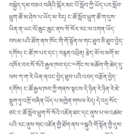
བསྐྱེད་དམ་བཅའ་བཞིའི་སྐོར་མང་པོ་སློབ་ཀྱི་ཡོད་པར་སློབ་
ཕྲུག་ཚོ་མ་ཤེས་པ་ཡོད་མ་རེད། ང་ཚོ་སློབ་ཕྲུག་ཚོ་ག་དུས་
ཡིན་ན་ཡང་ལོ་ཆུང་ཆུང་ནས་སོ་སོར་རང་ལ་འགན་ཡོད་
བསམ་པའི་ཐོག་ནས་ཁོང་གི་གོ་སྟོན་ལ་གང་ཐུབ་ཅི་ཐུབ་བྱེད་
དགོས། ང་ཚོ་ཁ་པར་དང་། བརྙན་འཕྲིན། རྩེད་མོ་ལ་མགོ་མ་
འཁོར་བར་སོ་སོའི་རྒྱལ་ཁབ་དང་༸གོང་ས་མཆོག་གི་ཆེད་དུ་
ལས་ཀ་ག་རེ་ཡིན་ནའང་བྱེད་ཐུབ་པའི་འབད་བརྩོན་བྱེད་
དགོས། ང་ཚོ་རྒྱལ་ཁབ་ཀྱི་གནས་སྟངས་དེ་ཉིན་རེ་ཉིན་རེ་ཇེ་
སྡུག་ཏུ་འགྲོ་བཞིན་ཡོད་པ་མཁྱེན་གསལ་རེད། དེ་འདྲ་སོང་
ཙང་ང་ཚོ་སློབ་ཕྲུག་སོ་སོའི་འཇོན་ཐང་དང་ནུས་པ་ལ་འཚམ་
པའི་རང་ནུས་གང་འཇོན་གྱི་ཐོག་ནས་༸སྐུའི་གོ་སྟོན་གྱི་དུས་