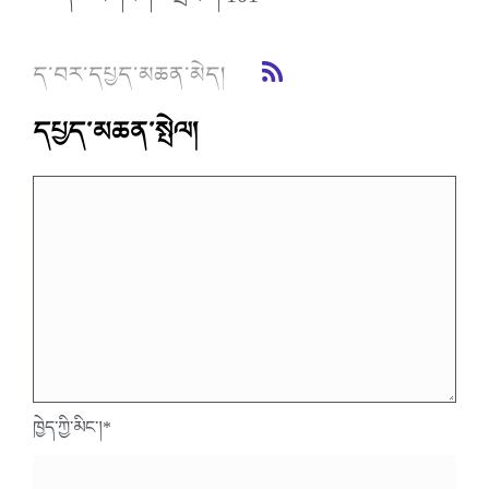
ད་བར་གཟིགས་གྲངས།
101
ད་བར་དཔྱད་མཆན་མེད།
དཔྱད་མཆན་སྤེལ།
ཁྱེད་ཀྱི་མིང་།
*