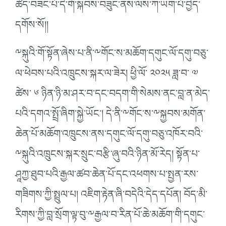
ཚོད་བཟང་པོ་དེ་གོ་སྐབས་བཟུང་ནས་ལས་ཀ་ཡག་པོ་བྱེད་
དགོས་སོ།།
༸སྐུའི་གོ་སྟོན་ཞེས་པ་ནི་༸གོང་ས་མཆོག་དགུང་ལོ་དགུ་བཅུ་
ལ་ཕེབས་པའི་འཁྲུངས་སྐར་ལ་ཟེར། ཕྱི་ལོ་ ༢༠༢༥ ཟླ་བ་ ༧
ཚེས་ ༦ ཉིན་ཉི་མ་ཤར་བ་དང་བདག་གི་སེམས་ནང་བླ་ན་མེད་
པའི་དགའ་སྤྲོ་ཞིག་སྐྱེ་ཡོང་། དེ་ནི་༸གོང་ས་༸སྐྱབས་མགོན་
ཆེན་པོ་མཆོག་འཁྲུངས་ནས་དགུང་ལོ་དགུ་བཅུ་འཁོར་བའི་
༸སྐུའི་འཁྲུངས་སྐར་སྲུང་བརྩི་ཞུ་བའི་ཉིན་མོ་རེད། སྟོན་པ་
ཤཱཀྱ་ཐུབ་པའི་རྒྱལ་ཚབ་ཆེན་པོ་དང་འཕགས་པ་སྤྱན་རས་
གཟིགས་ཀྱི་སྤྲུལ་པ། འཇིག་རྟེན་ཞི་བདེའི་དེད་དཔོན། བོད་མི་
རིགས་ཀྱི་བླ་སྲོག་ལྟ་བུ་༸རྒྱལ་བ་རིན་པོ་ཆེ་མཆོག་གི་དགུང་