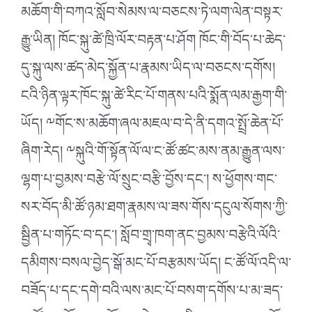
མཆོག་གི་བཀའ་སློབ་སེམས་ལ་བཅངས་ཏེ་ལག་ལེན་བསྟར་
རྒྱུ་ཡིན། ཁོང་སྐུ་ཚེ་ཁྲི་ལོར་བརྟན་པ་ཤོག ཁོང་གི་བོད་པ་ཆེད་
དུ་སྐུ་ལས་ཚད་མེད་སྐྱོན་པ་རྣམས་ཡིད་ལ་བཅངས་དགོས།
ངའི་ཉིན་ལྟར་ཁོང་སྐུ་ཚེ་རིང་པོ་གནས་པའི་སྨོན་ལམ་རྒྱག་གི་
ཡོད། ༸གོང་ས་མཆོག་ཞལ་མཇལ་བ་དེ་ནི་དགའ་སྤྲོ་ཆེན་པོ་
ཞིག་རེད། ༸སྐུའི་གོ་སྟོན་ལོ་ལ་ང་ཚོ་ཚང་མས་ནམ་རྒྱུན་ལས་
ལྷག་པ་བྱམས་བརྩེ་ལོ་སྲུང་བརྩི་བྱོས་དང་། ས་ཕྱོགས་གང་
སར་བོད་མི་ཚོ་ཉམ་ཐག་རྣམས་ལ་ཟས་གོས་དངུལ་སོགས་ཀྱི་
སྦྱིན་པ་གཏོང་བ་དང་། སློབ་གྲྭ་ཁག་ནང་བྱམས་བརྩེའི་ལོའི་
དམིགས་བསལ་བྱེད་སྒོ་མང་པོ་བརྩམས་ཡོད། ང་ཚོ་ལོ་འདི་ལ་
བཟོད་པ་དང་དགེ་བའི་ལས་མང་པོ་བསག་དགོས་པ་མ་ཟད་