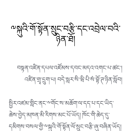
༸སྐུའི་གོ་སྟོན་སྲུང་བརྩི་དང་འབྲེལ་བའི་
ཉིན་ཐོ།
བསྟན་འཛིན་དཔལ་འཛོམས་དབང་མདའ་འགང་པ་ཚང་།
འཛིན་གྲྭ་དྲུག་པ། བདེ་སླར་སི་ཝི་པི་སཾ་བྷོ་ཊ་ཉིན་སློབ།
སྤྱིར་འཛམ་གླིང་ནང་༸གོང་ས་མཆོག་ལ་དད་པ་དང་ཡིད་
ཆེས་བྱེད་མཁན་མི་རིགས་མང་པོ་ཡོད། ཁོང་གི་ཆེད་དུ་
དམིགས་བསལ་གྱི་༸སྐུའི་གོ་སྟོན་ལོ་སྲུང་བརྩི་ཞུ་བཞིན་ཡོད།