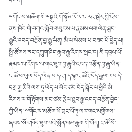
དགོས།
༸གོང་ས་མཆོག་གི་༸སྐུའི་གོ་སྟོན་ལོ་ལ་ང་རང་སྒེར་གྱི་ངོས་
ནས་ཁོང་གི་བཀའ་སློབ་གསུངས་པ་རྣམས་ལག་ལེན་ཐུབ་
རྒྱུའི་འབད་བརྩོན་བྱ་རྒྱུ་ཡིན། མི་ལ་སེམས་པ་བཟང་པོ་བྱེད་པ།
སྤྱི་ཚོགས་ནང་དཀྲུག་ཤིང་རྒྱབ་རྒྱུ་རིགས་སྤང་བ། མི་དབུལ་པོ་
རྣམས་ལ་རོགས་པ་གང་ཐུབ་བྱ་རྒྱུའི་འབད་བརྩོན་བྱ་རྒྱུ་ཡིན།
ང་ཚོ་ཕ་ཡུལ་བོད་ཡིན་པ་དང་། ད་ལྟ་ང་ཚོའི་བོད་རྒྱལ་ཁབ་དེ་
དགྲ་རྒྱ་མིའི་ལག་ཏུ་ཡོད་པ་སོང་ཙང་བོད་སྐོར་ལ་ཕྱིའི་མི་
རིགས་ལ་གོ་རྟོགས་མང་ཙམ་སྤེལ་ཐུབ་རྒྱུ་འབད་བརྩོན་བྱེད་
ཀྱི་ཡིན། ༸གོང་ས་མཆོག་ཕོ་བྲང་པོ་ཏཱ་ལར་གང་མགྱོགས་
ཞབས་སོར་ཁོད་ཐུབ་པའི་སྨོན་ལམ་རྒྱག་གི་ཡོད། ང་ཚོ་སོ་