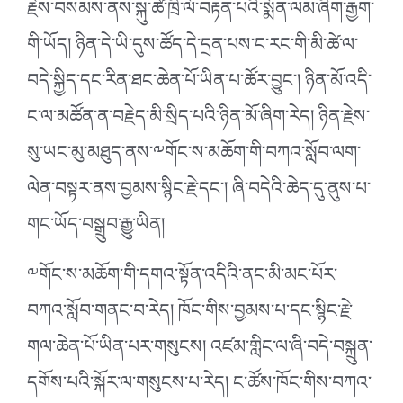
རྗེས་བསམས་ནས་སྐུ་ཚེ་ཁྲི་ལོ་བརྟན་པའི་སྨོན་ལམ་ཞིག་རྒྱག་
གི་ཡོད། ཉིན་དེ་ཡི་དུས་ཚོད་དེ་དྲན་པས་ང་རང་གི་མི་ཚེ་ལ་
བདེ་སྐྱིད་དང་རིན་ཐང་ཆེན་པོ་ཡིན་པ་ཚོར་བྱུང་། ཉིན་མོ་འདི་
ང་ལ་མཚོན་ན་བརྗེད་མི་སྲིད་པའི་ཉིན་མོ་ཞིག་རེད། ཉིན་རྗེས་
སུ་ཡང་མུ་མཐུད་ནས་༸གོང་ས་མཆོག་གི་བཀའ་སློབ་ལག་
ལེན་བསྟར་ནས་བྱམས་སྙིང་རྗེ་དང་། ཞི་བདེའི་ཆེད་དུ་ནུས་པ་
གང་ཡོད་བསྒྲུབ་རྒྱུ་ཡིན།
༸གོང་ས་མཆོག་གི་དགའ་སྟོན་འདིའི་ནང་མི་མང་པོར་
བཀའ་སློབ་གནང་བ་རེད། ཁོང་གིས་བྱམས་པ་དང་སྙིང་རྗེ་
གལ་ཆེན་པོ་ཡིན་པར་གསུངས། འཛམ་གླིང་ལ་ཞི་བདེ་བསྐྲུན་
དགོས་པའི་སྐོར་ལ་གསུངས་པ་རེད། ང་ཚོས་ཁོང་གིས་བཀའ་