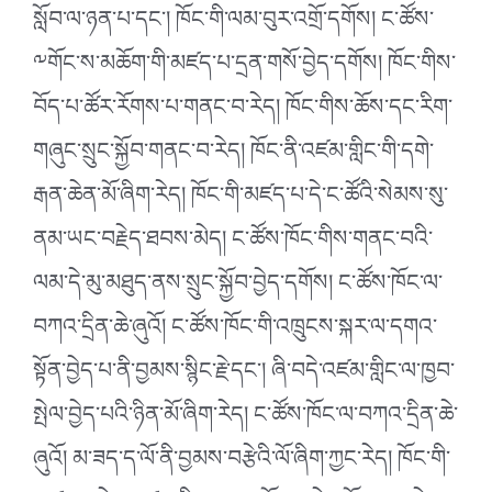
སློབ་ལ་ཉན་པ་དང་། ཁོང་གི་ལམ་བུར་འགྲོ་དགོས། ང་ཚོས་
༸གོང་ས་མཆོག་གི་མཛད་པ་དྲན་གསོ་བྱེད་དགོས། ཁོང་གིས་
བོད་པ་ཚོར་རོགས་པ་གནང་བ་རེད། ཁོང་གིས་ཆོས་དང་རིག་
གཞུང་སྲུང་སྐྱོབ་གནང་བ་རེད། ཁོང་ནི་འཛམ་གླིང་གི་དགེ་
རྒན་ཆེན་མོ་ཞིག་རེད། ཁོང་གི་མཛད་པ་དེ་ང་ཚོའི་སེམས་སུ་
ནམ་ཡང་བརྗེད་ཐབས་མེད། ང་ཚོས་ཁོང་གིས་གནང་བའི་
ལམ་དེ་མུ་མཐུད་ནས་སྲུང་སྐྱོབ་བྱེད་དགོས། ང་ཚོས་ཁོང་ལ་
བཀའ་དྲིན་ཆེ་ཞུའོ། ང་ཚོས་ཁོང་གི་འཁྲུངས་སྐར་ལ་དགའ་
སྟོན་བྱེད་པ་ནི་བྱམས་སྙིང་རྗེ་དང་། ཞི་བདེ་འཛམ་གླིང་ལ་ཁྱབ་
སྤེལ་བྱེད་པའི་ཉིན་མོ་ཞིག་རེད། ང་ཚོས་ཁོང་ལ་བཀའ་དྲིན་ཆེ་
ཞུའོ། མ་ཟད་ད་ལོ་ནི་བྱམས་བརྩེའི་ལོ་ཞིག་ཀྱང་རེད། ཁོང་གི་