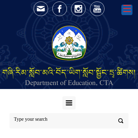
Skip to main content
གཞི་རིམ་སློབ་མའི་བོད་ཡིག་སློབ་སྦྱོང་དྲྭ་ཚིགས།
Department of Education, CTA