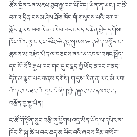
ཚོས་དྲིན་ལན་མཇལ་ཐུབ་རྒྱུ་ཁག་པོ་རེད། ཡིན་ན་ཡང་། ང་ཚོ་
བཀའ་དྲིན་བསམ་ཤེས་ཐོག་ཁོང་གི་གསུངས་པའི་བཀའ་
སློབ་རྣམས་ལག་ལེན་འཁེལ་བར་འབད་བརྩོན་བྱེད་དགོས།
ཁོང་གི་ད་ལྟ་བར་ང་ཚོའི་ཆེད་དུ་སྐུ་ལས་ཚད་མེད་བསྐྱོན་པ་
རྣམས་མ་བརྗེད་ཡིད་ལ་བཅངས་ནས་ཡ་རབས་བཟང་སྤྱོད་
དང་སོ་སོའི་རྒྱལ་ཁབ་གང་དུ་བསྡད་ཀྱི་ཡོད་ནའང་གནད་
དོན་མ་ལྷག་པར་གནས་དགོས། ག་དུས་ཡིན་ན་ཡང་མི་ཡག་
པོ་དང་། བཟང་པོ། དྲང་པོ་ཞིག་བྱེད་རྒྱུ་ང་རང་ནས་འབད་
བརྩོན་བྱ་རྒྱུ་ཡིན།
ང་ཚོ་གོ་སྟོན་སྲུང་བརྩི་ཞུ་ཕྱོགས་འདྲ་མིན་ཡོད་པ་དཔེར་ན་
ཁོང་གི་སྐུ་ཚེ་ལ་བར་ཆད་མ་ཡོང་བའི་ཞབས་རིམ་གསོག་