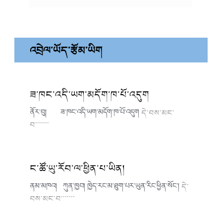
འབྲེལ་ཡོད་རྩོམ་ཡིག
ཟ་ཁང་འདི་ཡག་མདོག་ཁ་པོ་འདུག
ནོར་བུ། ཟ་ཁང་འདི་ཡག་མདོག་ཁ་པོ་འདུག
དེ་བས་མང་
བ་་་་་་་
ང་ཚོ་ཡུ་རོབ་ལ་ཕྱིན་པ་ཡིན།
ནམ་མཁའ། ཀུན་ཁྱབ། ཁྱེད་རང་མ་ཐུག་པར་ཡུན་རིང་ཕྱིན་སོང་།
དེ་
བས་མང་བ་་་་་་་