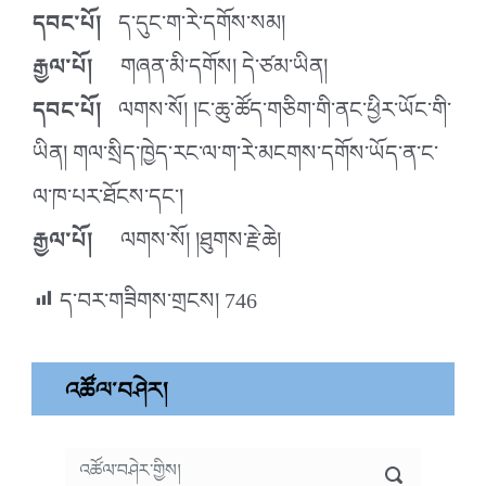
དབང་པོ།
ད་དུང་ག་རེ་དགོས་སམ།
རྒྱལ་པོ།
གཞན་མི་དགོས། དེ་ཙམ་ཡིན།
དབང་པོ།
ལགས་སོ། །ང་ཆུ་ཚོད་གཅིག་གི་ནང་ཕྱིར་ཡོང་གི་
ཡིན། གལ་སྲིད་ཁྱེད་རང་ལ་ག་རེ་མངགས་དགོས་ཡོད་ན་ང་
ལ་ཁ་པར་ཐོངས་དང་།
རྒྱལ་པོ།
ལགས་སོ། །ཐུགས་རྗེ་ཆེ།
ད་བར་གཟིགས་གྲངས།
746
འཚོལ་བཤེར།