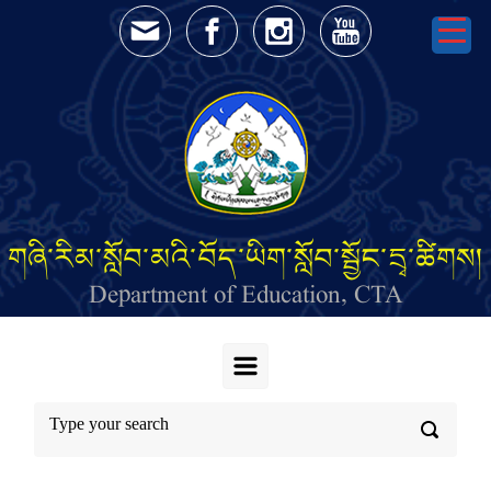
Skip to main content
གཞི་རིམ་སློབ་མའི་བོད་ཡིག་སློབ་སྦྱོང་དྲྭ་ཚིགས།
Department of Education, CTA