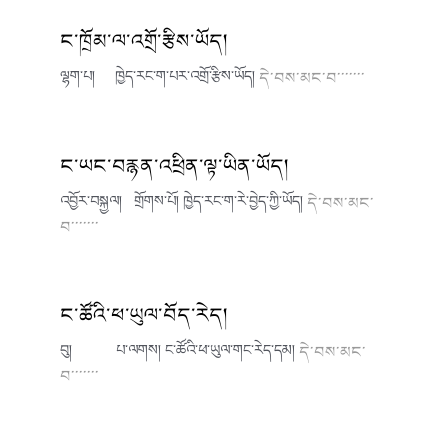
ང་ཁྲོམ་ལ་འགྲོ་རྩིས་ཡོད།
ལྷག་པ། ཁྱེད་རང་ག་པར་འགྲོ་རྩིས་ཡོད།
དེ་བས་མང་བ་་་་་་་
ང་ཡང་བརྙན་འཕྲིན་ལྟ་ཡིན་ཡོད།
འབྱོར་བསྐྱལ། གྲོགས་པོ། ཁྱེད་རང་ག་རེ་བྱེད་ཀྱི་ཡོད།
དེ་བས་མང་
བ་་་་་་་
ང་ཚོའི་ཕ་ཡུལ་བོད་རེད།
བུ། པ་ལགས། ང་ཚོའི་ཕ་ཡུལ་གང་རེད་དམ།
དེ་བས་མང་
བ་་་་་་་