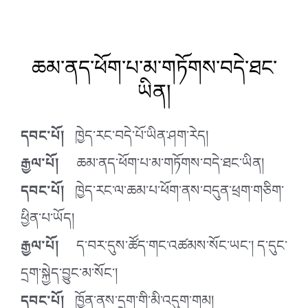
ཆམ་ནད་ཕོག་པ་མ་གཏོགས་བདེ་ཐང་
ཡིན།
དབང་པོ།
ཁྱེད་རང་བདེ་པོ་ཡིན་ཤག་རེད།
རྒྱལ་པོ།
ཆམ་ནད་ཕོག་པ་མ་གཏོགས་བདེ་ཐང་ཡིན།
དབང་པོ།
ཁྱེད་རང་ལ་ཆམ་པ་ཕོག་ནས་བདུན་ཕྲག་གཅིག་
ཕྱིན་པ་ཡོད།
རྒྱལ་པོ།
ད་བར་དུས་ཚོད་གང་འཚམས་སོང་ཡང་། ད་དུང་
དྲག་སྐྱེད་བྱུང་མ་སོང་།
དབང་པོ།
ཁྱོན་ནས་དྲག་གི་མི་འདུག་གམ།