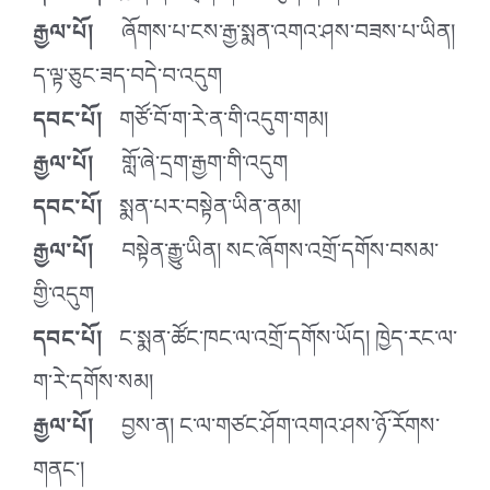
རྒྱལ་པོ།
ཞོགས་པ་ངས་རྒྱ་སྨན་འགའ་ཤས་བཟས་པ་ཡིན།
ད་ལྟ་ཅུང་ཟད་བདེ་བ་འདུག
དབང་པོ།
གཙོ་བོ་ག་རེ་ན་གི་འདུག་གམ།
རྒྱལ་པོ།
གློ་ཞེ་དྲག་རྒྱག་གི་འདུག
དབང་པོ།
སྨན་པར་བསྟེན་ཡིན་ནམ།
རྒྱལ་པོ།
བསྟེན་རྒྱུ་ཡིན། སང་ཞོགས་འགྲོ་དགོས་བསམ་
གྱི་འདུག
དབང་པོ།
ང་སྨན་ཚོང་ཁང་ལ་འགྲོ་དགོས་ཡོད། ཁྱེད་རང་ལ་
ག་རེ་དགོས་སམ།
རྒྱལ་པོ།
བྱས་ན། ང་ལ་གཙང་ཤོག་འགའ་ཤས་ཉོ་རོགས་
གནང་།