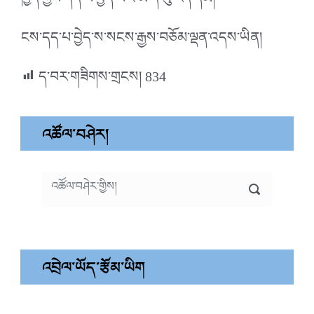
ཁྱེད་ཀྱིས་དད་པ་བྱེད་སའི་མི་དེ་སུ་རེད་དམ།
ངས་དད་པ་བྱེད་ས་སངས་རྒྱས་བཅོམ་ལྡན་འདས་ཡིན།
ད་བར་གཟིགས་གྲངས།
834
འཚོལ་བཤེར།
འབྲེལ་ཡོད་རྩོམ་ཡིག