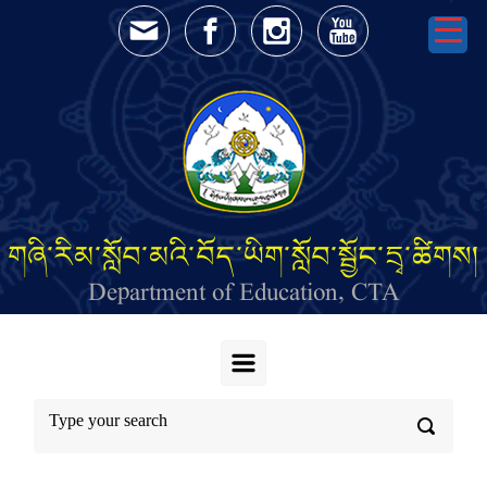
Skip to main content
གཞི་རིམ་སློབ་མའི་བོད་ཡིག་སློབ་སྦྱོང་དྲྭ་ཚིགས།
Department of Education, CTA