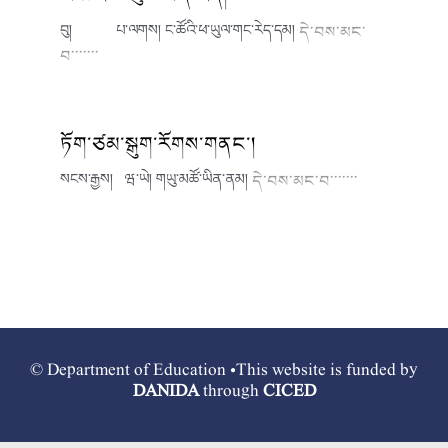
བུ། པ་ལགས། ང་ཚོའི་ཕ་ཡུལ་གང་རེད་དམ།
དེ་བས་མང་
བ་་་་་་་
ཏོག་ཙམ་སྒུག་རོགས་གནང་།
སངས་རྒྱས། ཝ་ཡེ། གཡུ་མཚོ་ཡིན་ནམ།
དེ་བས་མང་བ་་་་་་་
© Department of Education •This website is funded by
DANIDA
through
CICED