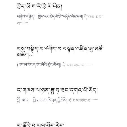
རྩེད་མོ་ག་རེ་རྩེ་ཡི་ཡིན།
བཤེས་གཉེན། ཁྱེད་རང་རྩེད་མོ་རྩེ་འདོད་ཡོད་དམ།
དེ་བས་མང་
བ་་་་་་་
ངས་བསྟོད་ས་༧གོང་ས་བསྟན་འཛིན་རྒྱ་མཚོ་
མཆོག…
(པད་མ་དང་དབང་མོའི་གླེང་མོལ།)
དེ་བས་མང་བ་་་་་་་
ང་གཞས་ལ་ཉན་རྒྱུ་ཧ་ཅང་དགའ་པོ་ཡོད།
བློ་བཟང་། ཁྱེད་རང་ག་རེ་ཉན་གྱི་ཡོད།
དེ་བས་མང་བ་་་་་་་
ང་ཚོའི་ཕ་ཡུལ་བོད་རེད།