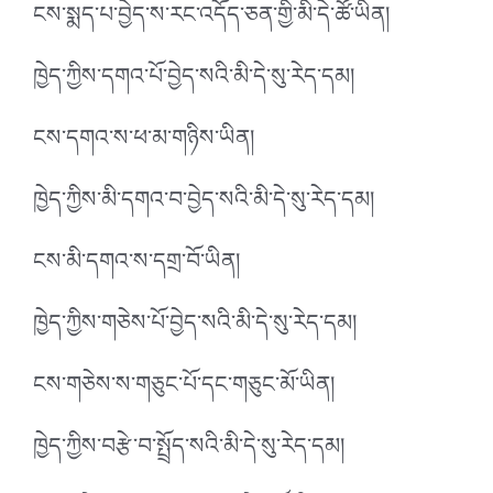
ངས་སྨད་པ་བྱེད་ས་རང་འདོད་ཅན་གྱི་མི་དེ་ཚོ་ཡིན།
ཁྱེད་ཀྱིས་དགའ་པོ་བྱེད་སའི་མི་དེ་སུ་རེད་དམ།
ངས་དགའ་ས་ཕ་མ་གཉིས་ཡིན།
ཁྱེད་ཀྱིས་མི་དགའ་བ་བྱེད་སའི་མི་དེ་སུ་རེད་དམ།
ངས་མི་དགའ་ས་དགྲ་བོ་ཡིན།
ཁྱེད་ཀྱིས་གཅེས་པོ་བྱེད་སའི་མི་དེ་སུ་རེད་དམ།
ངས་གཅེས་ས་གཅུང་པོ་དང་གཅུང་མོ་ཡིན།
ཁྱེད་ཀྱིས་བརྩེ་བ་སྤྲོད་སའི་མི་དེ་སུ་རེད་དམ།