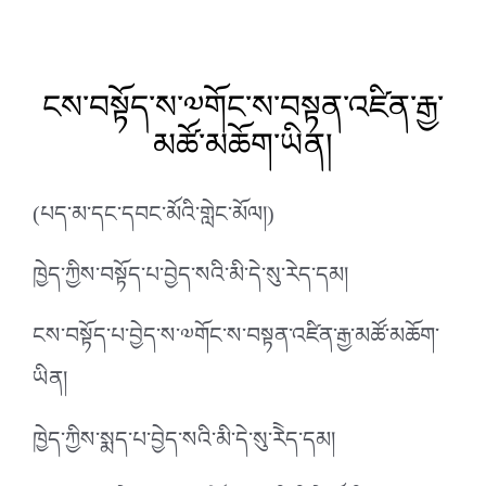
ངས་བསྟོད་ས་༧གོང་ས་བསྟན་འཛིན་རྒྱ་
མཚོ་མཆོག་ཡིན།
(པད་མ་དང་དབང་མོའི་གླེང་མོལ།)
ཁྱེད་ཀྱིས་བསྟོད་པ་བྱེད་སའི་མི་དེ་སུ་རེད་དམ།
ངས་བསྟོད་པ་བྱེད་ས་༧གོང་ས་བསྟན་འཛིན་རྒྱ་མཚོ་མཆོག་
ཡིན།
ཁྱེད་ཀྱིས་སྨད་པ་བྱེད་སའི་མི་དེ་སུ་རེེད་དམ།