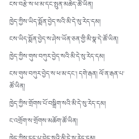
ངས་བརྩེ་ས་ཕ་མ་དང་སྤུན་མཆེད་ཚོ་ཡིན།
ཁྱེད་ཀྱིས་ཡིད་སྨོན་བྱེད་སའི་མི་དེ་སུ་རེད་དམ།
ངས་ཡིད་སྨོན་བྱེད་ས་ཤེས་ཡོན་ཅན་གྱི་མི་སྣ་དེ་ཚོ་ཡིན།
ཁྱེད་ཀྱིས་གུས་བཀུར་བྱེད་སའི་མི་དེ་སུ་རེད་དམ།
ངས་གུས་བཀུར་བྱེད་ས་ཕ་མ་དང་། དགེ་རྒན། ལོ་ན་རྒན་པ་
ཚོ་ཡིན།
ཁྱེད་ཀྱིས་གྲོགས་པོ་བསྒྲིག་སའི་མི་དེ་སུ་རེད་དམ།
ང་འགྲོག་ས་གྲོགས་མཆོག་ཚོ་ཡིན།