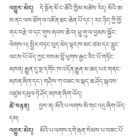
འགྱུར་མེད།
དེ་སྔོན་མོ་ང་ཚོའི་ཁྱིམ་མཚེས་རེད། མོའི་ཨ་
མ་ནང་ལས་ཐོག་ལ་འཇོན་ཐང་ཆེན་པོ་དང་། རང་ཉིད་ཀྱི་ཁྱོ་
གར་བརྩེ་བ་དང་གུས་ཞབས་ཆེ་བ། ཕྲུ་གུ་ལ་བྱམས་སྐྱོང་
ལེགས་པ། སྤྱིར་བཏང་བུད་མེད་ལྟར་ཁ་མང་ཙམ་དང་རླུང་
ལངས་པོ་ཡོད་ཀྱང་བསམ་བློ་ཕུགས་རྒྱང་རིང་པོ་གཏོང་
མཁན། རྒྱུན་དུ་སྔ་དགོང་ཁ་འདོན་རྒྱུན་མ་ཆད་པར་གནང་
མཁན་ཞིག་དང་། གཤིས་ཀ་བཟང་ལ་སྐད་ཆ་ཤོད་སྐབས་
འཛུམ་དམུལ་ཏེ་ཤོད་མཁན་ཞིག་ཡོད།
ཚེ་བརྟན།
བྱས་ན། མོའི་པ་ལགས་མི་གང་འདྲ་ཞིག་ཡོད་
དམ།
འགྱུར་མེད།
མོའི་པ་ལགས་དགེ་རྒན་སེམས་པ་བཟང་པོ་