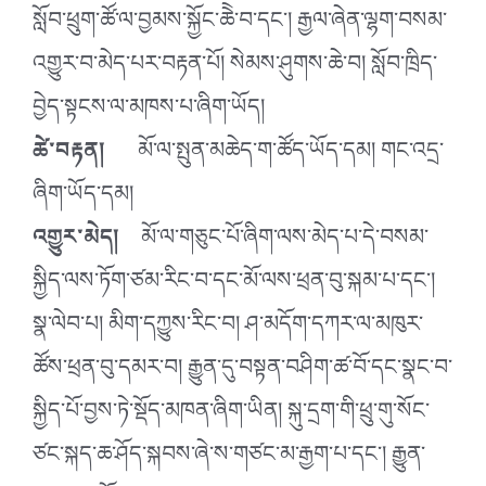
སློབ་ཕྲུག་ཚོ་ལ་བྱམས་སྐྱོང་ཆེེ་བ་དང་། རྒྱལ་ཞེན་ལྷག་བསམ་
འགྱུར་བ་མེད་པར་བརྟན་པོ། སེམས་ཤུགས་ཆེ་བ། སློབ་ཁྲིད་
བྱེད་སྟངས་ལ་མཁས་པ་ཞིག་ཡོད།
ཚེ་བརྟན།
མོ་ལ་སྤུན་མཆེད་ག་ཚོད་ཡོད་དམ། གང་འདྲ་
ཞིག་ཡོད་དམ།
འགྱུར་མེད།
མོ་ལ་གཅུང་པོ་ཞིག་ལས་མེད་པ་དེ་བསམ་
སྐྱིད་ལས་ཏོག་ཙམ་རིང་བ་དང་མོ་ལས་ཕྲན་བུ་སྐམ་པ་དང་།
སྣ་ལེབ་པ། མིག་དཀྱུས་རིང་བ། ཤ་མདོག་དཀར་ལ་མཁུར་
ཚོས་ཕྲན་བུ་དམར་བ། རྒྱུན་དུ་བསྟན་བཤིག་ཚ་བོ་དང་སྣང་བ་
སྐྱིད་པོ་བྱས་ཏེ་སྡོད་མཁན་ཞིག་ཡིན། སྐུ་དྲག་གི་ཕྲུ་གུ་སོང་
ཙང་སྐད་ཆ་ཤོད་སྐབས་ཞེ་ས་གཙང་མ་རྒྱག་པ་དང་། རྒྱུན་