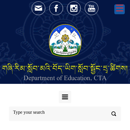
Skip to main content
གཞི་རིམ་སློབ་མའི་བོད་ཡིག་སློབ་སྦྱོང་དྲྭ་ཚིགས།
Department of Education, CTA