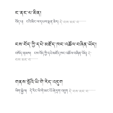
ང་ནང་པ་མིན།
བོད་པ། ངའི་མིང་ལ་དཔལ་ལྡན་ཟེར།
དེ་བས་མང་བ་་་་་་་
ངས་བོད་ཀྱི་དཔེ་མཛོད་ཁང་འཚོལ་བཞིན་ཡོད།
བསོད་ནམས། ངས་བོད་ཀྱི་དཔེ་མཛོད་ཁང་འཚོལ་བཞིན་ཡོད།
དེ་
བས་མང་བ་་་་་་་
གནས་སྤོའི་ཡི་གེ་རེད་འདུག
ཡིག་སྐྱེལ། དེ་རིང་ཡི་གེ་མང་པོ་ཞེ་དྲག་འདུག
དེ་བས་མང་བ་་་་་་་