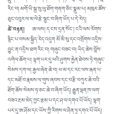
རིང་བ། མགོ་ཡི་སྐྲ་སུ་ལུ་ཐོག་གནག་ཅིང་སྣུམ་པ། མཁུར་ཚོས་
ཅུང་འབུར་ལ་མ་ལེ་རྩེ་སྙུང་བ་ཞིག་ཡོད་པ་དེ་རེད།
ཚེ་བརྟན།
ཨ་ལས། ད་ངས་དྲན་སོང་། ངའི་ལས་རོགས་
རྙིང་པ་བསམ་སྐྱིད་རེད་འདུག མོ་མི་སུ་དང་འགྲོགས་འདྲིས་
བྱུང་ན་འདྲིས་ཐག་རིང་བ། གཞུང་བཟང་བ། ཡིད་ཆེས་བློས་
འགེལ་ཆོག་པ། ལྷག་པར་དུ་ཕའི་ཤུགས་རྐྱེན་ཐེབས་ཏེ་གཞུང་
སེམས་དག་ལ། རྒྱལ་ཞེན་ཆེ་བ། ཕ་མ་དང་རང་ལས་རྒན་པ་
དང་མཐོ་བ་རྣམས་ལ་གུས་ཞབས་དང་བརྩི་བཀུར་ཆེ་བའི་
ཐོག་ཆོས་སེམས་ཧ་ཅང་ཆེ་བ་ཞིག་ཡོད། རྒྱུན་ལྡན་ཁ་ལག་
བཟའ་རྔམ་མེད་ཀྱང་རྩམ་པ་དང་ཤ་ལ་དགའ་པོ་ཡོད། ལྷག་
པར་དུ་ཨ་ཤོམ་དང་ཡོས་ཀྱི་རིགས་ལ་ཤིན་ཏུ་དགའ་པོ་ཡོད།