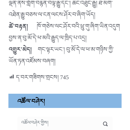
ལྡན་ནས་གློག་བརྙན་བལྟ་རྒྱུ་དང་། ཆང་འཐུང་རྒྱུ། ཐ་མག་
འཐེན་རྒྱུ་བཅས་ལ་ངན་ལངས་ཤོར་བ་ཞིག་ཡོད།
ཚེ་བརྟན།
ཁོ་གཅེས་ལང་ཤོར་བའི་ཕྲུ་གུ་ཞིག་ཡིན་འདུག
བྱས་ན་བུ་མོ་དེ་ཕ་མའི་རྒྱུད་ལ་ཁྲིད་པ་འདྲ།
འགྱུར་མེད།
གང་ལྟར་ཡང་། བུ་མོ་དེ་ལ་ཕ་མ་གཉིས་ཀྱི་
ཡོན་ཏན་འཛོམས་བཞག།
ད་བར་གཟིགས་གྲངས།
745
འཚོལ་བཤེར།