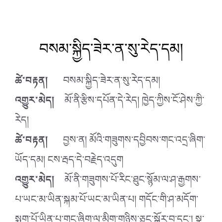
བསམ་སྐྱིད་ཟེར་ན་སུ་རེད་དམ།
ཚེ་བརྟན།
བསམ་སྐྱིད་ཟེར་ན་སུ་རེད་དམ།
འགྱུར་མེད།
མོ་ནི་རྩིས་དཔོན་དེ་རེད། ཁྱེད་ཀྱིས་ངོ་ཤེས་ཀྱི་
རེད།
ཚེ་བརྟན།
བྱས་ན། མོའི་གཟུགས་དབྱིབས་གང་འདྲ་ཞིག་
ཡོད་དམ། ངས་རྦད་དེ་བརྗེད་འདུག
འགྱུར་མེད།
མོ་ནི་གཟུགས་པོ་རིང་ཐུང་སྙོམ་ལ་ཤ་རྒྱགས་
པ་ཡང་མ་ཡིན་
སྐམ་པོ་ཡང་མ་ཡིན་པ། གདོང་གི་ཤ་མདོག་
སྨུག་པོ་ཡིན་པ་གང་ཞིག་ལ་མིག་གཉིས་ཅུང་སྒོར་བ་དང་། སྣ་