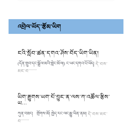
འབྲེལ་ཡོད་རྩོམ་ཡིག
ངའི་སློབ་ཚན་དགའ་ཤོས་བོད་ཡིག་ཡིན།
(དོན་གྲུབ་དང་སྒྲོལ་མའི་གླེང་མོལ།) ང་ཡང་དགའ་པོ་ཡོད།
དེ་བས་
མང་བ་་་་་་་
ཡིག་རྒྱུགས་ཡག་པོ་བྱུང་ན་ལས་ཀ་འཚོལ་རྩིས་
ཡ…
ཀུན་བཟང། གྲོགས་མོ། ཁྱེད་རང་ལང་རྒྱུ་ཡིན་ནམ།
དེ་བས་མང་
བ་་་་་་་