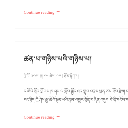
→
Continue reading
ཚན་པ་གཉིས་པའི་གཉིས་པ།
ཕྱི་ལོ། ༢༠༡༧ ཟླ། ༠༤ ཚེས། ༠༧
རྩོམ་སྒྲིག་པ།
ང་ཚོའི་སློབ་གྲོགས་ཁ་ཤས་ལ་སློབ་སྦྱོང་ཐད་གྲུབ་འབྲས་ཕྲན་ཙམ་ཐོབ་རྗེས། 
རང་ཉིད་ཀྱི་ཤེས་རྒྱ་ཆེའོ་སྙམ་པའི་རྣམ་འགྱུར་སྟོན་བཞིན་འདུག དེ་ནི་དངོས
→
Continue reading