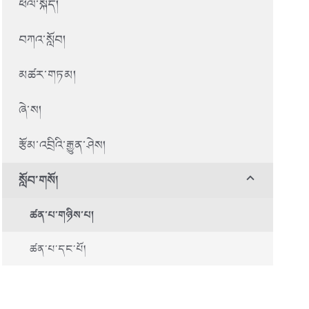
ཕལ་སྐད།
བཀའ་སློབ།
མཚར་གཏམ།
ཞེ་ས།
རྩོམ་འབྲིའི་རྒྱུན་ཤེས།
སློབ་གསོ།
ཚན་པ་གཉིས་པ།
ཚན་པ་དང་པོ།