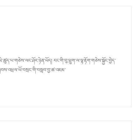
ཚུད་པ་གཅེས་ལང་ཤོར་ཉེན་ཡོད། རང་གི་བུ་ཕྲུག་ལ་ལྟ་རྟོག་གཅེས་སྐྱོང་བྱེད་
སྐབས་འཕྲལ་ཡོ་བསྲང་གི་བསླབ་བྱ་ཚ་འཇམ་