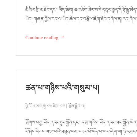
མིའི་བརྩི་མཐོང་དང་། ཡིིད་ཆེས། ཆ་འཇོག་ཟེར་བ་དེ་དངུལ་སྤྲད་དེ་ཉོ་རྒྱུ
ཡོད། གཞན་གྱིས་རང་ལ་ཡིད་ཆེས་དང་བརྩི་འཇོག་ཐོབ་དགོས་ན། རང་གིས་
→
Continue reading
ཚན་པ་གཉིས་པའི་གསུམ་པ།
ཕྱི་ལོ། ༢༠༡༧ ཟླ། ༠༤ ཚེས། ༠༧
རྩོམ་སྒྲིག་པ།
གྲོགས་བརྒྱ་ཡོད་ནའང་ཉུང་སྐྱོན་དང་། དགྲ་གཅིག་ཡོད་ནའང་མང་སྐྱོན་ཡ
ངོ་ཤེས་རིགས་ལ་རྩ་བའི་མཐུན་ལམ་བཟང་པོ་ཡོད་པ་གང་ཞིག་ལ། ཉེ་འགྱ