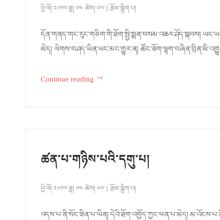
ཕྱི་ལོ། ༢༠༡༧ ཟླ། ༠༤ ཚེས། ༠༧
རྩོམ་སྒྲིག་པ།
དོན་གནད་གང་རུང་གཅིག་གི་ཐོག་སྤྱི་སྨན་བསམ་འཆར་ཤོད་སྐབས། ཡང་ཡང་
མེད། ལེགས་བཤད་ཡིན་ཡང་མང་གྱུར་ན། ཚོང་ཟོག་ལྷག་བཞིན་བྲིན་མི་འགྱུ
→
Continue reading
ཚན་པ་གཉིས་པའི་དགུ་པ།
ཕྱི་ལོ། ༢༠༡༧ ཟླ། ༠༤ ཚེས། ༠༧
རྩོམ་སྒྲིག་པ།
འདས་པ་ནི་སོང་ཟིན་པ་ཡིན། དེའི་ཐོག་འགྱོད་ཀྱང་ཕན་པ་མེད། མ་འོངས་པ་ནི་ཡོ