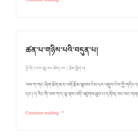
Continue reading
ཚན་པ་གཉིས་པའི་བདུན་པ།
ཕྱི་ལོ། ༢༠༡༧ ཟླ། ༠༤ ཚེས། ༠༧
རྩོམ་སྒྲིག་པ།
ལས་ཀ་གང་ཞིག་ཐོག་མར་འགོ་རྩོམ་སྐབས་ངེས་པར་འགྲུབ་ངེས་ཀྱི་གདིང་དག
དང་། ད་རིང་གི་ལས་ཀ་ད་ལྟ་ནས་འགོ་འཛུགས་ཐུབ་པ་དགོས། སང་སང་གནང
→
Continue reading