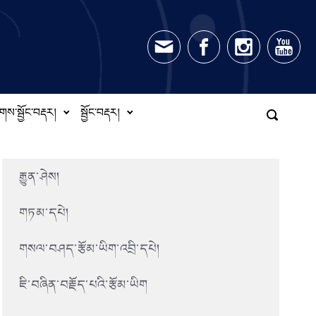
གས་སྦྱོང་བརྡར།
སྦྱོང་བརྡར།
རྒྱུན་ཤེས།
གཏམ་དཔེ།
གསལ་བཤད་རྩོམ་ཡིག་འབྲི་དཔེ།
ཇི་བཞིན་བརྗོད་པའི་རྩོམ་ཡིག