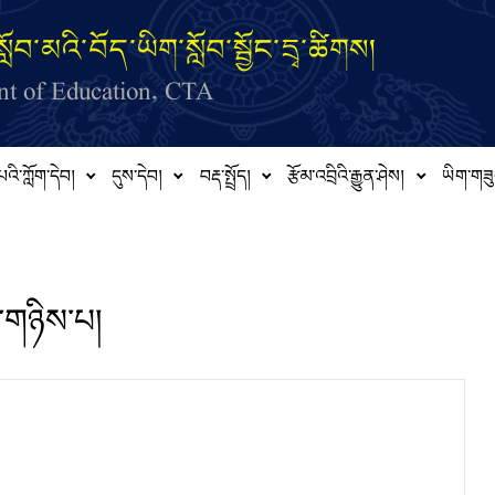
ློབ་མའི་བོད་ཡིག་སློབ་སྦྱོང་དྲྭ་ཚིགས།
t of Education, CTA
པའི་ཀློག་དེབ།
དུས་དེབ།
བརྡ་སྤྲོད།
རྩོམ་འབྲིའི་རྒྱུན་ཤེས།
ཡིག་གཟུ
གཉིས་པ།