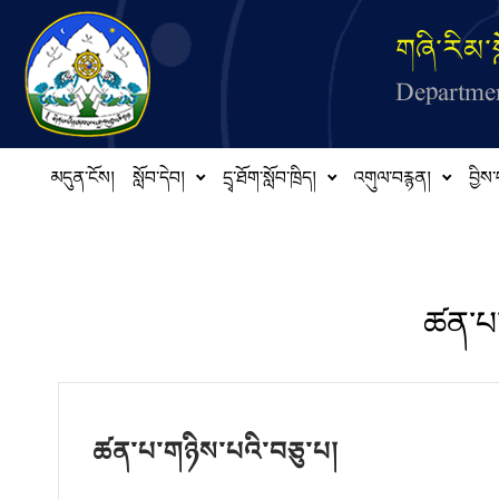
Skip to main content
གཞི་རིམ་ས
Departmen
མདུན་ངོས།
སློབ་དེབ།
དྲྭ་ཐོག་སློབ་ཁྲིད།
འགུལ་བརྙན།
བྱིས་
ཚན་པ་
ཚན་པ་གཉིས་པའི་བཅུ་པ།