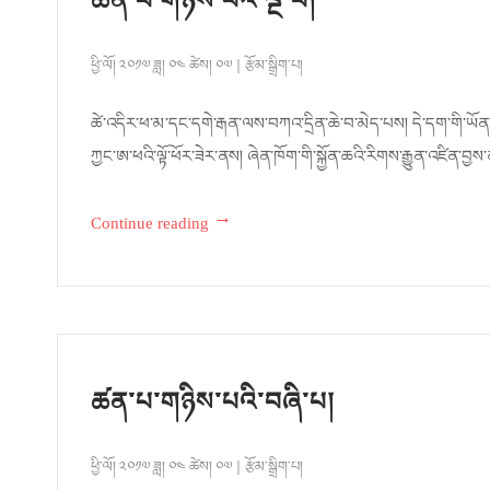
ཚན་པ་གཉིས་པའི་ལྔ་པ།
ཕྱི་ལོ། ༢༠༡༧ ཟླ། ༠༤ ཚེས། ༠༧
རྩོམ་སྒྲིག་པ།
ཚེ་འདིར་ཕ་མ་དང་དགེ་རྒན་ལས་བཀའ་དྲིན་ཆེ་བ་མེད་པས། དེ་དག་གི་ཡོན་
ཀྱང་ཨ་ཕའི་ལྟོ་ཕོར་ཟེར་ནས། ཞེན་ཁོག་གི་སྐྱོན་ཆའི་རིགས་རྒྱུན་འཛིན་བྱས་
→
Continue reading
ཚན་པ་གཉིས་པའི་བཞི་པ།
ཕྱི་ལོ། ༢༠༡༧ ཟླ། ༠༤ ཚེས། ༠༧
རྩོམ་སྒྲིག་པ།