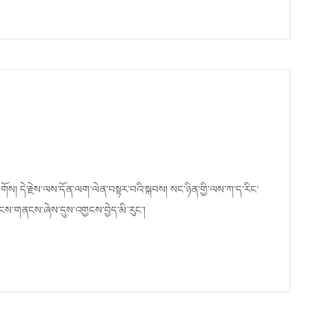
ོས། དེ་རྗེས་ལས་དོན་ལག་ལེན་བསྟར་བའི་སྐབས། སང་ཉིན་གྱི་ལས་ཀ་ད་རིང་
ས་གནངས་ཞེས་དུས་འགྱངས་བྱེད་མི་རུང་།