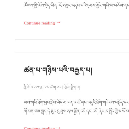
ཚོགས་ཀྱི་ཆོས་ཉིད་ཡིན། འོན་ཀྱང་འདས་པའི་ཉམས་མྱོང་གཞི་ལ་བཅོལ་ནས་མ་
→
Continue reading
ཚན་པ་གཉིས་པའི་བརྒྱད་པ།
ཕྱི་ལོ། ༢༠༡༧ ཟླ། ༠༤ ཚེས། ༠༧
རྩོམ་སྒྲིག་པ།
ལས་ཀའི་ཐོག་བྱས་རྗེས་ཡོད་མཁན་ལ་ཚོགས་འདུའི་ཐོག་གཟེངས་བསྟོད་དང་།
གོ་བརྡ་ཙམ་སྤྲད་དེ་ཟུར་དུ་ཐུག་ནས་སྐྱོན་འདི་དང་འདི་ཞེས་ར་སྤྲོད་ཀྱིས་ཡོ
→