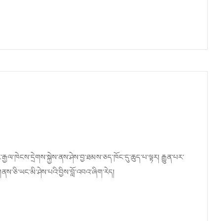
ང་རྒྱལ་ཁེངས་དྲེགས་སྐྱེས་ནས་ཤེས་བྱ་ཐམས་ཅད་ཁོང་དུ་ཆུད་པ་ལྟར། རྒྱུན་པར་
་གནས་ཅི་ཡང་མི་ཤེས་པའི་བྱིས་བློ་འབའ་ཞིག་རེད།