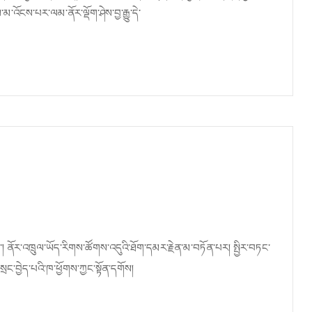
འོངས་པར་ལམ་ནོར་ལྡོག་ཤེས་བྱ་རྒྱུ་དེ་
 ནོར་འཁྲུལ་ཡོད་རིགས་ཚོགས་འདུའི་ཐོག་དམར་རྗེན་མ་བཏོན་པར། སྤྱིར་བཏང་
་བསྲང་བྱེད་པའི་ཁ་ཕྱོགས་ཀྱང་སྟོན་དགོས།