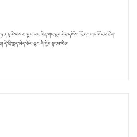
ཏན་སྣ་རེ་ལས་མ་བྱུང་ཡང་ལེན་གང་ཐུབ་བྱེད་དགོས། འོན་ཀྱང་ཁ་ཕོར་བཙོག་
ན། དེ་ནི་ཀླད་མེད་ཅོལ་ཆུང་གི་བྱེད་སྟངས་ཡིན་