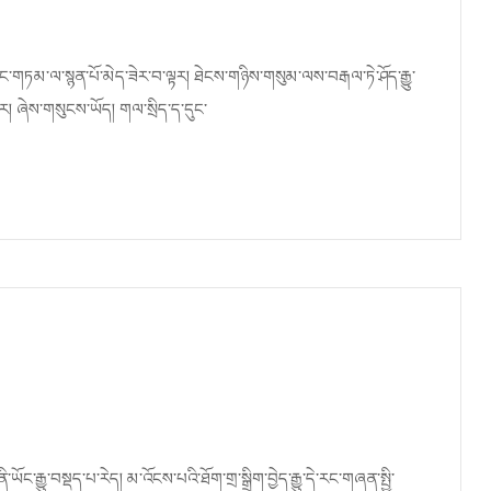
གཏམ་ལ་སྙན་པོ་མེད་ཟེར་བ་ལྟར། ཐེངས་གཉིས་གསུམ་ལས་བརྒལ་ཏེ་ཤོད་རྒྱུ་
ར། ཞེས་གསུངས་ཡོད། གལ་སྲིད་ད་དུང་
ང་རྒྱུ་བསྡད་པ་རེད། མ་འོངས་པའི་ཐོག་གྲ་སྒྲིག་བྱེད་རྒྱུ་དེ་རང་གཞན་སྤྱི་