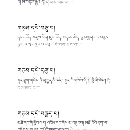
པོ། མི་ངན་ཤི་རྒྱུ་མེད།
དེ་བས་མང་བ་་་་
གཏམ་དཔེ་བཅུ་པ།
དབང་ཡོད་ལ་ཇུས་མེད། ཇུས་ཡོད་ལ་དབང་མེད། བྱ་བརྒྱ་ཤར་ལ་འཕུར་
དུས། ཕ་ཝང་ནུབ་ལ་འཕུར།
དེ་བས་མང་བ་་་་
གཏམ་དཔེ་དགུ་པ།
སྤྲང་ཕྲུག་གསོས་ནི་བུ་རྒྱུད་མི་ཡོང་། སྤྱང་ཀི་གསོས་ནི་སྒོ་ཁྱི་མི་ཡོང་།
དེ་
བས་མང་བ་་་་
གཏམ་དཔེ་བརྒྱད་པ།
མཐོ་གང་གི་རྙོབ་སར། འདོམ་གང་གིས་མ་བརྙབས། མཐོ་བོའི་བྲག་ལ་