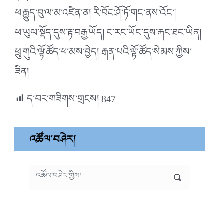
ཕ་རྒྱུད་བུ་ལ་མ་འཛིན་ན། རི་བོང་ཤོ་ཏོ་གང་ནས་འོང་།
ཕ་ཡུལ་སྡོད་དུས་རྟ་བརྒྱ་ཡོད། ང་རང་ཡོང་དུས་རྐང་ཐང་ཡིན།
ཕྲུ་གུའི་ལྟོ་ཚོད་ཕ་མས་བྱེད། རྒན་པའི་ལྟོ་ཚོད་སེམས་ཀྱིས་
ཟིན།
ད་བར་གཟིགས་གྲངས།
847
འཚོལ་བཤེར།