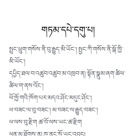
གཏམ་དཔེ་དགུ་པ།
སྤྲང་ཕྲུག་གསོས་ནི་བུ་རྒྱུད་མི་ཡོང་། སྤྱང་ཀི་གསོས་ནི་སྒོ་ཁྱི་
མི་ཡོང་།
དཔྱིད་ཐལ་བ་འཚུབ་འཚུབ་མ་འཁྲབ་ན། སྟོན་སྣུམ་ཞག་ཚིལ་
ཚིལ་ག་ནས་འོང་།
ཕོ་ཁྱོ་གའི་ཁོག་པར་མདའ་ཤོང་མདུང་ཤོང་།
ཕ་བཟང་ལ་བུ་བཟང་། མ་བཟང་ལ་རྒྱུད་བཟང་།
ཕ་ལས་བུ་རྫིག ཚ་བོ་ལས་ཡང་ཚ་རྫིག
ཕན་མ་ཐོགས་ན། ཁ་ནང་སོ་ཡང་འབུད།