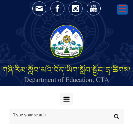
Skip to main content
གཞི་རིམ་སློབ་མའི་བོད་ཡིག་སློབ་སྦྱོང་དྲྭ་ཚིགས།
Department of Education, CTA