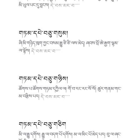
མི་ཡུལ་པང་དུ་བླངས།
དེ་བས་མང་བ་་་་
གཏམ་དཔེ་བཅུ་གསུམ།
ཞི་མི་གཉིད་ཁུག་ཀྱང་བསམ་རྒྱུ་ཙི་ཙི་ལས་མེད། ཞབས་བྲོ་ཨེ་རྒྱག་ལྷམ་
ལ་ལྟོས།
དེ་བས་མང་བ་་་་
གཏམ་དཔེ་བཅུ་གཉིས།
ཚོགས་པ་ཚོགས་གཏམ་དཀྱིལ་ལ། གོ་བ་རང་རང་སོ་སོ། ཚུར་གནམ་གང་
མ་བརྩིས་པར།
དེ་བས་མང་བ་་་་
གཏམ་དཔེ་བཅུ་གཅིག
མི་ལ་རྒྱུ་དགོས། རྒྱུ་ལ་བདག་པོ་དགོས། མ་ལ་མིང་པོ་མེད་པར། བུ་ལ་ཞང་