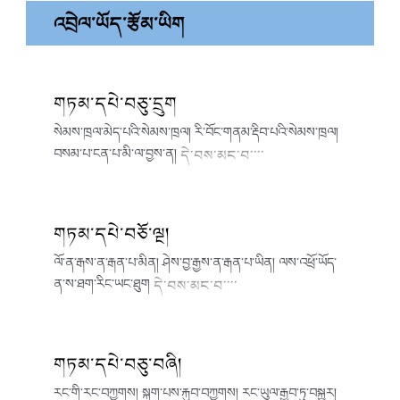
འབྲེལ་ཡོད་རྩོམ་ཡིག
གཏམ་དཔེ་བཅུ་དྲུག
སེམས་ཁྲལ་མེད་པའི་སེམས་ཁྲལ། རི་བོང་གནམ་རྡིབ་པའི་སེམས་ཁྲལ།
བསམ་པ་ངན་པ་མི་ལ་བྱས་ན།
དེ་བས་མང་བ་་་་
གཏམ་དཔེ་བཅོ་ལྔ།
ལོ་ན་རྒས་ན་རྒན་པ་མིན། ཤེས་བྱ་རྒྱས་ན་རྒན་པ་ཡིན། ལས་འཕྲོ་ཡོད་
ན་ས་ཐག་རིང་ཡང་ཐུག
དེ་བས་མང་བ་་་་
གཏམ་དཔེ་བཅུ་བཞི།
རང་གི་རང་བཀྱགས། སྐྱག་པས་རྐུབ་བཀྱགས། རང་ཡུལ་རྒྱབ་ཏུ་བསྐྱུར།