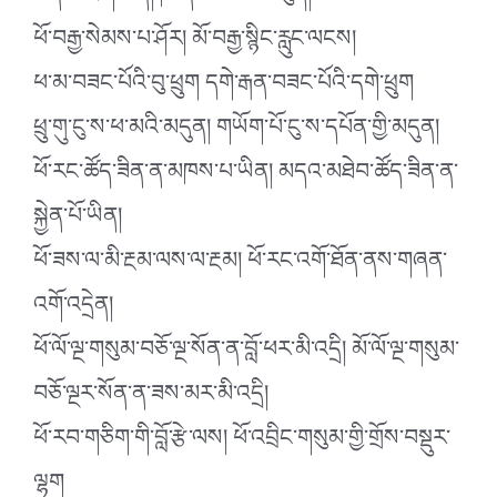
ཕོ་བརྒྱ་སེམས་པ་ཤོར། མོ་བརྒྱ་སྙིང་རླུང་ལངས།
ཕ་མ་བཟང་པོའི་བུ་ཕྲུག དགེ་རྒན་བཟང་པོའི་དགེ་ཕྲུག
ཕྲུ་གུ་ངུ་ས་ཕ་མའི་མདུན། གཡོག་པོ་ངུ་ས་དཔོན་གྱི་མདུན།
ཕོ་རང་ཚོད་ཟིན་ན་མཁས་པ་ཡིན། མདའ་མཐེབ་ཚོད་ཟིན་ན་
སྐྱེན་པོ་ཡིན།
ཕོ་ཟས་ལ་མི་རྔམ་ལས་ལ་རྔམ། ཕོ་རང་འགོ་ཐོན་ནས་གཞན་
འགོ་འདྲེན།
ཕོ་ལོ་ལྔ་གསུམ་བཅོ་ལྔ་སོན་ན་བློ་ཕར་མི་འདྲི། མོ་ལོ་ལྔ་གསུམ་
བཅོ་ལྔར་སོན་ན་ཟས་མར་མི་འདྲི།
ཕོ་རབ་གཅིག་གི་བློ་རྩེ་ལས། ཕོ་འབྲིང་གསུམ་གྱི་གྲོས་བསྡུར་
ལྷག